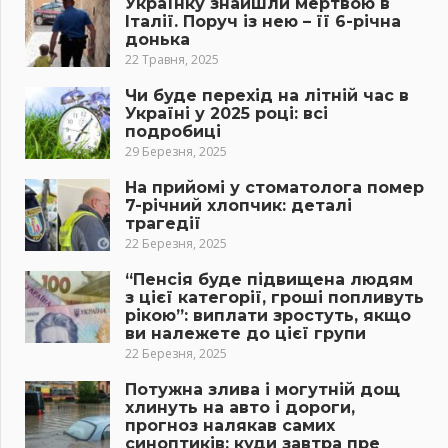
Українку знайшли мертвою в
Італії. Поруч із нею – її 6-річна
донька
22 Травня, 2025
Чи буде перехід на літній час в
Україні у 2025 році: всі
подробиці
29 Березня, 2025
На прийомі у стоматолога помер
7-річний хлопчик: деталі
трагедії
22 Березня, 2025
“Пенсія буде підвищена людям
з цієї категорії, гроші попливуть
рікою”: виплати зростуть, якщо
ви належете до цієї групи
22 Березня, 2025
Потужна злива і могутній дощ
хлинуть на авто і дороги,
прогноз налякав самих
синоптиків: куди завтра пре