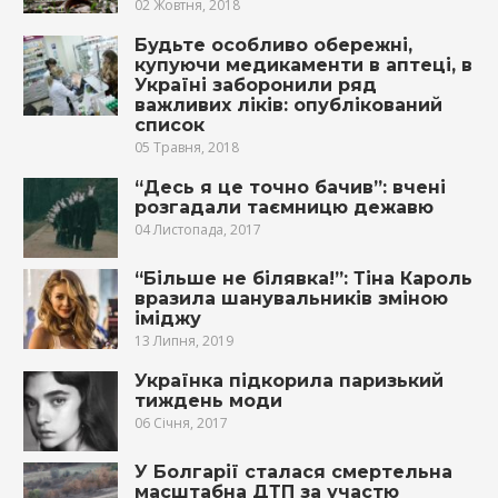
02 Жовтня, 2018
Будьте особливо обережні,
купуючи медикаменти в аптеці, в
Україні заборонили ряд
важливих ліків: опублікований
список
05 Травня, 2018
“Десь я це точно бачив”: вчені
розгадали таємницю дежавю
04 Листопада, 2017
“Більше не білявка!”: Тіна Кароль
вразила шанувальників зміною
іміджу
13 Липня, 2019
Українка підкорила паризький
тиждень моди
06 Січня, 2017
У Болгарії сталася смертельна
масштабна ДТП за участю