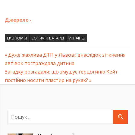
Джерело -
ЕКОНОМІЯ
СОНЯЧНІ БАТАРЕЇ
УКРАЇНЦІ
Previous
Дуже жахлива ДТП у Львові: внаслідок зіткнення
Навігація
автівок постраждала дитина
Post:
Next
Загадку розгадали: що змушує герцогиню Кейт
записів
Post:
постійно носити пластир на руках?