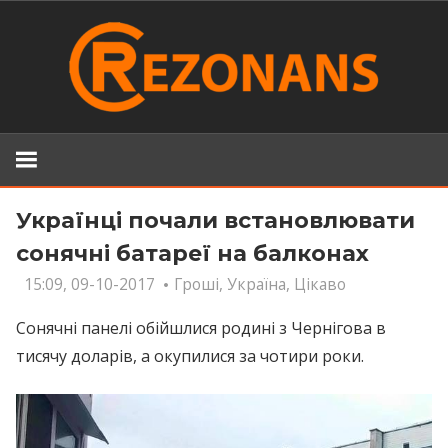
Skip
to
content
Українці почали встановлювати
сонячні батареї на балконах
15:09, 09-10-2017
Гроші
,
Україна
,
Цікаво
Сонячні панелі обійшлися родині з Чернігова в
тисячу доларів, а окупилися за чотири роки.