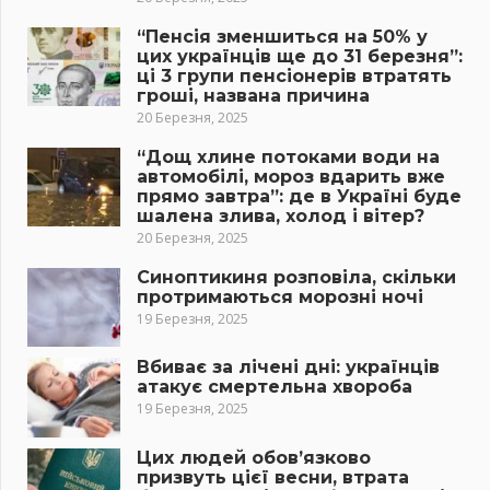
“Пенсія зменшиться на 50% у
цих українців ще до 31 березня”:
ці 3 групи пенсіонерів втратять
гроші, названа причина
20 Березня, 2025
“Дощ хлине потоками води на
автомобілі, мороз вдарить вже
прямо завтра”: де в Україні буде
шалена злива, холод і вітер?
20 Березня, 2025
Синоптикиня розповіла, скільки
протримаються морозні ночі
19 Березня, 2025
Вбиває за лічені дні: українців
атакує смертельна хвороба
19 Березня, 2025
Цих людей обов’язково
призвуть цієї весни, втрата