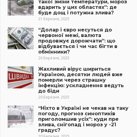
такої зміни температури, мороз
вдарить у цих областях”: де
буде дощ і потужна злива?
21 Березня, 2025
“Долар і євро несуться до
червоної межі, валюта
продовжує дорожчати”: що
відбувається і чи час бігти в
обмінники?
20 Березня, 2025
Жахливий вірус шириться
Україною, десятки людей вже
померли через страшну
інфекцію: ускладнення ведуть
до біди
20 Березня, 2025
“Ніхто в Україні не чекав на таку
погоду, прогноз синоптиків
приголомшив усіх”: куди пре
злива, снігопад і мороз у -21
градус?
20 Березня, 2025