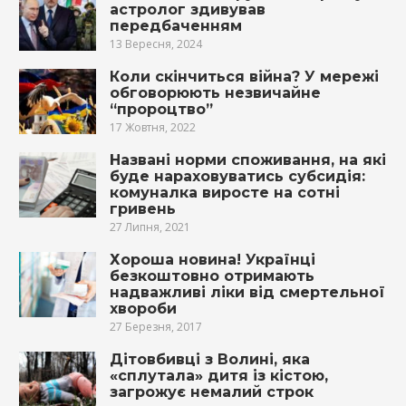
астролог здивував
передбаченням
13 Вересня, 2024
Коли скінчиться війна? У мережі
обговорюють незвичайне
“пророцтво”
17 Жовтня, 2022
Названі норми споживання, на які
буде нараховуватись субсидія:
комуналка виросте на сотні
гривень
27 Липня, 2021
Хороша новина! Українці
безкоштовно отримають
надважливі ліки від смертельної
хвороби
27 Березня, 2017
Дітовбивці з Волині, яка
«сплутала» дитя із кістою,
загрожує немалий строк