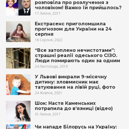
розповіла про розлучення з
чоловіком! Важко їй прийшлось?
17 Липня, 2017
Екстрасенс приголомшила
прогнозом для України на 24
серпня
18 Серпня, 2022
“Все затоплено нечистотами”:
страшні реалії одеського СІЗО.
Люди помирають один за одним
24 Листопада, 2019
У Львові викрали 9-місячну
дитину: зловмисник має
татуювання на лівій руці, фото
24 Жовтня, 2021
Шок: Настя Каменських
потрапила до в’язниці (відео)
01 Липня, 2017
Чи нападе Білорусь на Україну: