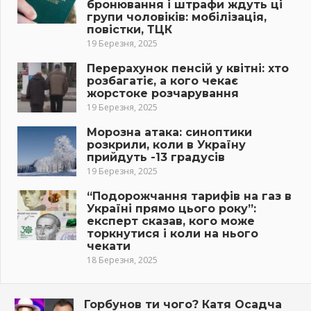
бронювання і штрафи ждуть ці
групи чоловіків: мобілізація,
повістки, ТЦК
19 Березня, 2025
Перерахунок пенсій у квітні: хто
розбагатіє, а кого чекає
жорстоке розчарування
19 Березня, 2025
Морозна атака: синоптики
розкрили, коли в Україну
прийдуть -13 градусів
19 Березня, 2025
“Подорожчання тарифів на газ в
Україні прямо цього року”:
експерт сказав, кого може
торкнутися і коли на нього
чекати
18 Березня, 2025
Горбунов ти чого? Катя Осадча