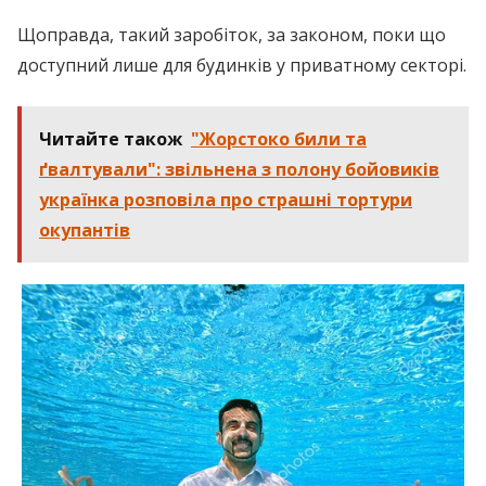
Щоправда, такий заробіток, за законом, поки що
доступний лише для будинків у приватному секторі.
Читайте також
"Жорстоко били та
ґвалтували": звільнена з полону бойовиків
українка розповіла про страшні тортури
окупантів