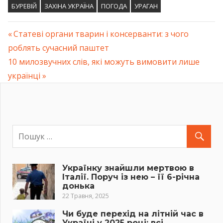
БУРЕВІЙ
ЗАХІНА УКРАЇНА
ПОГОДА
УРАГАН
Previous
Статеві органи тварин і консерванти: з чого
Навігація
роблять сучасний паштет
Post:
Next
10 милозвучних слів, які можуть вимовити лише
записів
Post:
українці
Українку знайшли мертвою в
Італії. Поруч із нею – її 6-річна
донька
22 Травня, 2025
Чи буде перехід на літній час в
Україні у 2025 році: всі