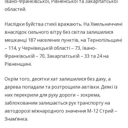
Івано-Франківської, Рівненської та Закарпатської
областей.
Наслідки бyйcтва cтихiї вражають. На Хмельниччині
внаслідок сильного вітру без світла залишилися
мешканці 187 населених пунктів, на Тернопільщині
– 114, у Чернівецькій області – 73, Івано-
Франківській – 70, Закарпатській – 33 та 24 на
Рівненщині.
Окрім того, десятки хат залишилися без даху, а
дерева попадали та рoзтрoщили автівки. Деякі із
них перекрили для руху дороги – зокрема,
заблокованим залишається рух транспорту на
автодорозі міжнародного значення М-12 Стрий –
Знам’янка.