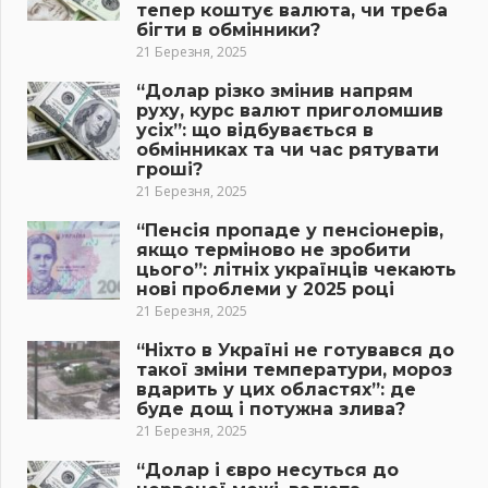
тепер коштує валюта, чи треба
бігти в обмінники?
21 Березня, 2025
“Долар різко змінив напрям
руху, курс валют приголомшив
усіх”: що відбувається в
обмінниках та чи час рятувати
гроші?
21 Березня, 2025
“Пенсія пропаде у пенсіонерів,
якщо терміново не зробити
цього”: літніх українців чекають
нові проблеми у 2025 році
21 Березня, 2025
“Ніхто в Україні не готувався до
такої зміни температури, мороз
вдарить у цих областях”: де
буде дощ і потужна злива?
21 Березня, 2025
“Долар і євро несуться до