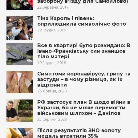
заборону в’їзду для Самойлової
22 Березня, 2017
Тіна Кароль і півень:
оприлюднила символічне фото
29 Грудня, 2016
Все в квартирі було розкидано: В
Івано-Франківську син знайшов
тіло матері
19 Грудня, 2018
Симптоми коронавірусу, грипу та
застуди – в чому різниця, як їх
відрізнити
26 Жовтня, 2020
РФ застосує план В щодо війни в
України, бо не може перемогти
військовим шляхом – Данілов
25 Серпня, 2023
Після результатів ЗНО золоту
медаль втратили 35%