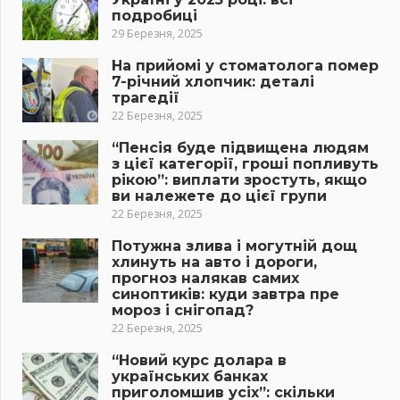
подробиці
29 Березня, 2025
На прийомі у стоматолога помер
7-річний хлопчик: деталі
трагедії
22 Березня, 2025
“Пенсія буде підвищена людям
з цієї категорії, гроші попливуть
рікою”: виплати зростуть, якщо
ви належете до цієї групи
22 Березня, 2025
Потужна злива і могутній дощ
хлинуть на авто і дороги,
прогноз налякав самих
синоптиків: куди завтра пре
мороз і снігопад?
22 Березня, 2025
“Новий курс долара в
українських банках
приголомшив усіх”: скільки