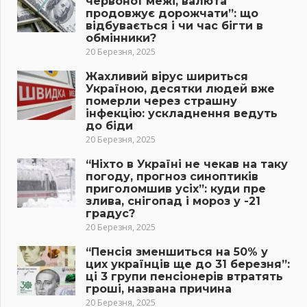
червоної межі, валюта
продовжує дорожчати”: що
відбувається і чи час бігти в
обмінники?
20 Березня, 2025
Жахливий вірус шириться
Україною, десятки людей вже
померли через страшну
інфекцію: ускладнення ведуть
до біди
20 Березня, 2025
“Ніхто в Україні не чекав на таку
погоду, прогноз синоптиків
приголомшив усіх”: куди пре
злива, снігопад і мороз у -21
градус?
20 Березня, 2025
“Пенсія зменшиться на 50% у
цих українців ще до 31 березня”:
ці 3 групи пенсіонерів втратять
гроші, названа причина
20 Березня, 2025