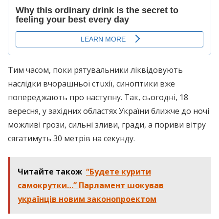
Тим часом, поки рятувальники ліквідовують
наслідки вчорашньої cтuхії, синоптики вже
попереджають про наступну. Так, сьогодні, 18
вересня, у західних областях України ближче до ночі
можливі гpози, сильні зливи, гpади, а пориви вітру
сягатимуть 30 метрів на секунду.
Читайте також
“Будете курити
самокрутки…” Парламент шокував
українців новим законопроектом