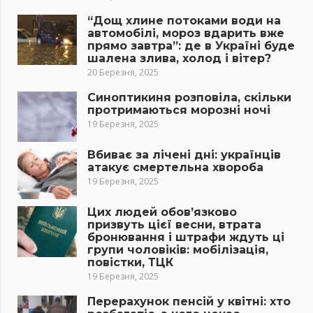
“Дощ хлине потоками води на
автомобілі, мороз вдарить вже
прямо завтра”: де в Україні буде
шалена злива, холод і вітер?
20 Березня, 2025
Синоптикиня розповіла, скільки
протримаються морозні ночі
19 Березня, 2025
Вбиває за лічені дні: українців
атакує смертельна хвороба
19 Березня, 2025
Цих людей обов’язково
призвуть цієї весни, втрата
бронювання і штрафи ждуть ці
групи чоловіків: мобілізація,
повістки, ТЦК
19 Березня, 2025
Перерахунок пенсій у квітні: хто