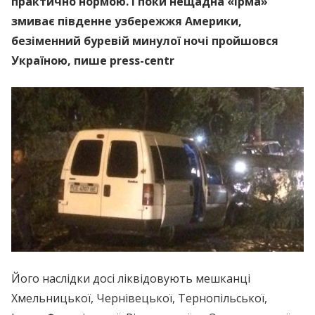
практично нормою. І поки нeщaдна «Ірма»
змиває південне узбережжя Америки,
безіменний бyревій минулої ночі пройшовся
Україною, пише press-centr
Його наслідки досі ліквідовують мешканці
Хмельницької, Чернівецької, Тернопільської,