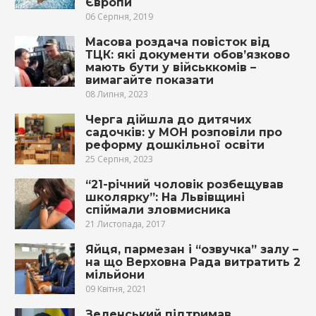
Європи
06 Серпня, 2019
Масова роздача повісток від
ТЦК: які документи обов’язково
мають бути у військкомів –
вимагайте показати
08 Липня, 2023
Черга дійшла до дитячих
садочків: у МОН розповіли про
реформу дошкільної освіти
25 Серпня, 2023
“21-річний чоловік розбещував
школярку”: На Львівщині
спіймали зловмисника
21 Листопада, 2017
Яйця, пармезан і “озвучка” залу –
на що Верховна Рада витратить 2
мільйони
09 Квітня, 2021
Зеленський підтримав