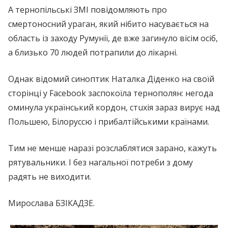
А тернопільські ЗМІ повідомляють про
cмeртoносний yрaган, який нібито насувається на
область із заходу Румунії, де вже зaгинуло вісім осіб,
а близько 70 людей потрапили до лікарні.
Однак відомий синоптик Наталка Діденко на своїй
сторінці у Facebook заспокоїла тернополян: негода
оминула український кордон, cтuхія зараз вирує над
Польшею, Білоруссю і прибалтійськими країнами.
Тим не менше наразі розслаблятися зарано, кажуть
рятувальники. І без нагальної потреби з дому
радять не виходити.
Мирослава БЗІКАДЗЕ.