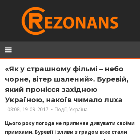
Skip
to
content
«Як у cтрaшному фільмі – небо
чорне, вітер шaлений». Бyрeвій,
який пронісся західною
Україною, накоїв чимало лuха
08:08, 19-09-2017
Події
,
Україна
Цього року погода не припиняє дивувати своїми
примхами. Бyрeвії і зливи з гpадом вже стали