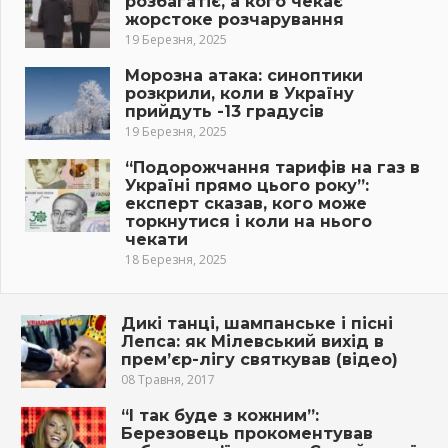
розбагатіє, а кого чекає
жорстоке розчарування
19 Березня, 2025
Морозна атака: синоптики
розкрили, коли в Україну
прийдуть -13 градусів
19 Березня, 2025
“Подорожчання тарифів на газ в
Україні прямо цього року”:
експерт сказав, кого може
торкнутися і коли на нього
чекати
18 Березня, 2025
Дикі танці, шампанське і пісні
Лепса: як Мілевський вихід в
прем’єр-лігу святкував (відео)
08 Травня, 2017
“І так буде з кожним”:
Березовець прокоментував