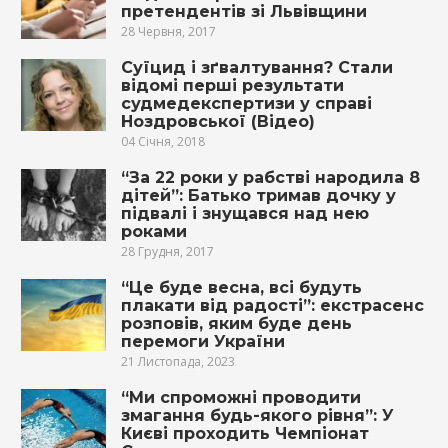
претендентів зі Львівщини
28 Червня, 2017
Суїцид і зґвaлтувaння? Стали
відомі перші результати
судмeдeкспeртизи у справі
Ноздровської (Відео)
04 Січня, 2018
“За 22 роки у рабстві народила 8
дітей”: Батько тримав дочку у
підвалі і знущався над нею
роками
28 Грудня, 2017
“Це буде весна, всі будуть
плакати від радості”: екстрасенс
розповів, яким буде день
перемоги України
21 Листопада, 2023
“Ми спроможні проводити
змагання будь-якого рівня”: У
Києві проходить Чемпіонат