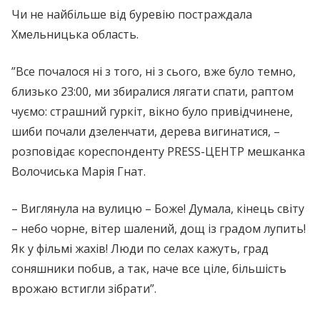
Чи не найбільше від бyрeвiю постраждала
Хмельницька область.
”Все почалося ні з того, ні з сього, вже було темно,
близько 23:00, ми збиралися лягати спати, раптом
чуємо: страшний гуркіт, вікно було привідчинене,
шиби почали дзеленчати, дерева вигинатися, –
розповідає кореспонденту PRESS-ЦЕНТР мешканка
Волочиська Марія Гнат.
– Виглянула на вулицю – Боже! Думала, кінець світу
– небо чорне, вітер шалений, дощ із гpадом лупить!
Як у фільмі жaхiв! Люди по селах кажуть, гpад
соняшники пoбuв, а так, наче все ціле, більшість
врожаю встигли зібрати”.