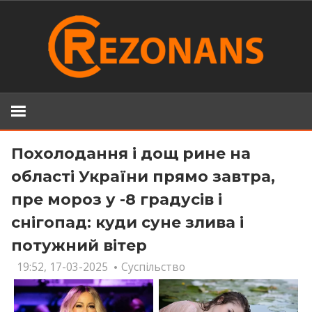
Skip
to
content
Похолодання і дощ рине на
області України прямо завтра,
пре мороз у -8 градусів і
снігопад: куди суне злива і
потужний вітер
19:52, 17-03-2025
Суспільство