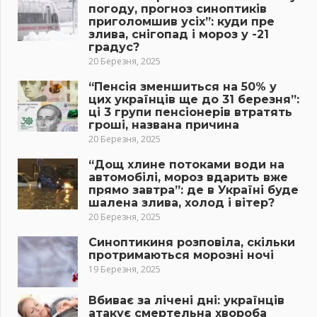
погоду, прогноз синоптиків
приголомшив усіх”: куди пре
злива, снігопад і мороз у -21
градус?
20 Березня, 2025
“Пенсія зменшиться на 50% у
цих українців ще до 31 березня”:
ці 3 групи пенсіонерів втратять
гроші, названа причина
20 Березня, 2025
“Дощ хлине потоками води на
автомобілі, мороз вдарить вже
прямо завтра”: де в Україні буде
шалена злива, холод і вітер?
20 Березня, 2025
Синоптикиня розповіла, скільки
протримаються морозні ночі
19 Березня, 2025
Вбиває за лічені дні: українців
атакує смертельна хвороба