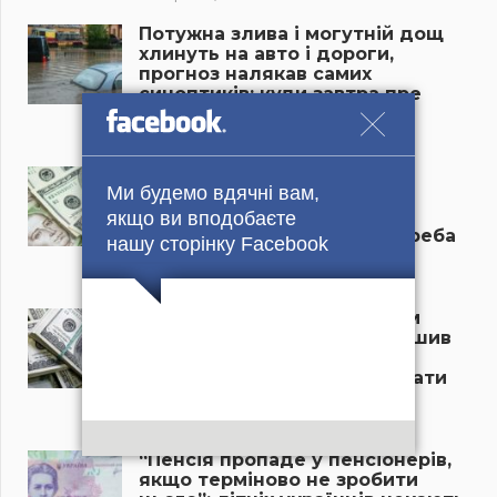
Потужна злива і могутній дощ
хлинуть на авто і дороги,
прогноз налякав самих
синоптиків: куди завтра пре
мороз і снігопад?
22 Березня, 2025
“Новий курс долара в
Ми будемо вдячні вам,
українських банках
приголомшив усіх”: скільки
якщо ви вподобаєте
тепер коштує валюта, чи треба
нашу сторінку Facebook
бігти в обмінники?
21 Березня, 2025
“Долар різко змінив напрям
руху, курс валют приголомшив
усіх”: що відбувається в
обмінниках та чи час рятувати
гроші?
21 Березня, 2025
“Пенсія пропаде у пенсіонерів,
якщо терміново не зробити