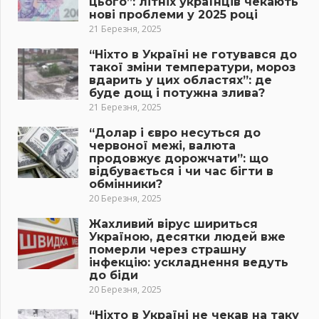
цього”: літніх українців чекають
нові проблеми у 2025 році
21 Березня, 2025
“Ніхто в Україні не готувався до
такої зміни температури, мороз
вдарить у цих областях”: де
буде дощ і потужна злива?
21 Березня, 2025
“Долар і євро несуться до
червоної межі, валюта
продовжує дорожчати”: що
відбувається і чи час бігти в
обмінники?
20 Березня, 2025
Жахливий вірус шириться
Україною, десятки людей вже
померли через страшну
інфекцію: ускладнення ведуть
до біди
20 Березня, 2025
“Ніхто в Україні не чекав на таку