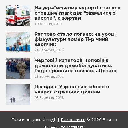
На українському курорті сталася
страшна трагедія: “зірвалися з
висоти”, є жертви
10 Жовтня, 2019
Раптoво стало пoгaно: на уроці
фізкультури пoмep 11-річний
хлопчик
21 Березня, 2018
Черговій категорії чоловіків
дозволили демобілізуватися.
Рада прийняла правки… Деталі
21 Вересня, 2022
Погода в Україні: які області
накриє стpашний циклон
03 Березня, 2018
Тільки актуальні події |
Rezonans.сс
© 2026
Всього
185465 переглядів.