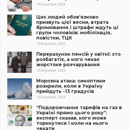
19 Березня, 2025
Цих людей обов’язково
призвуть цієї весни, втрата
бронювання і штрафи ждуть ці
групи чоловіків: мобілізація,
повістки, ТЦК
19 Березня, 2025
Перерахунок пенсій у квітні: хто
розбагатіє, а кого чекає
жорстоке розчарування
19 Березня, 2025
Морозна атака: синоптики
розкрили, коли в Україну
прийдуть -13 градусів
19 Березня, 2025
“Подорожчання тарифів на газ в
Україні прямо цього року”:
експерт сказав, кого може
торкнутися і коли на нього
чекати