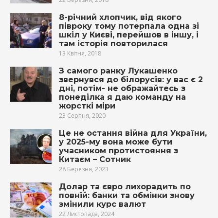
8-річний хлопчик, від якого
півроку тому потерпала одна зі
шкіл у Києві, перейшов в іншу, і
там історія повторилася
13 Квітня, 2018
З самого ранку Лукашенко
звернувся до білорусів: у вас є 2
дні, потім- не ображайтесь з
понеділка я даю команду на
жорсткі міри
23 Серпня, 2020
Це не остання війна для України,
у 2025-му вона може бути
учасником протистояння з
Китаєм – Сотник
28 Березня, 2023
Долар та євро лихорадить по
повній: банки та обмінки знову
змінили курс валют
22 Листопада, 2024