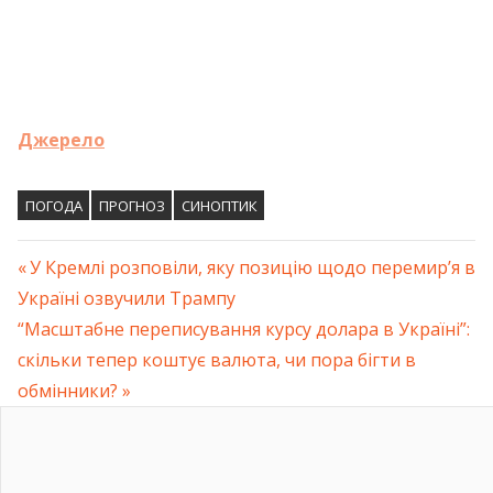
Джерело
ПОГОДА
ПРОГНОЗ
СИНОПТИК
Previous
У Кремлі розповіли, яку позицію щодо перемир’я в
Навігація
Україні озвучили Трампу
Post:
Next
“Масштабне переписування курсу долара в Україні”:
записів
Post:
скільки тепер коштує валюта, чи пора бігти в
обмінники?