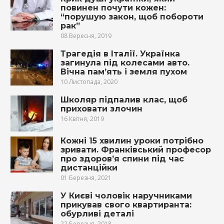
повинен почути кожен:
“порушую закон, щоб побороти
рак”
08 Вересня, 2019
Трагедія в Італії. Українка
загинула під колесами авто.
Вічна пам’ять і земля пухом
10 Листопада, 2020
Школяр підпалив клас, щоб
приховати злочин
16 Квітня, 2019
Кожні 15 хвилин уроки потрібно
зривати. Франківський професор
про здоров’я спини під час
дистанційки
01 Березня, 2021
У Києві чоловік наручниками
прикував свого квартиранта:
обурливі деталі
22 Березня, 2018