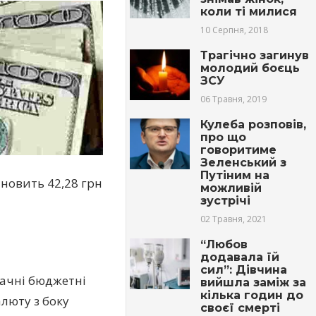
коли ті милися
10 Серпня, 2018
Трагічно загинув
молодий боєць
ЗСУ
06 Травня, 2019
Кулеба розповів,
про що
говоритиме
Зеленський з
Путіним на
ановить 42,28 грн
можливій
зустрічі
02 Травня, 2021
“Любов
додавала їй
сил”: Дівчина
начні бюджетні
вийшла заміж за
кілька годин до
люту з боку
своєї смерті