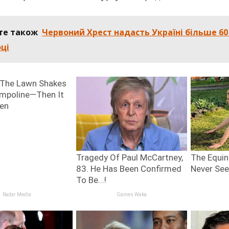
те також
Червоний Хрест надасть Україні більше 60
оці