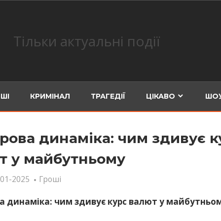
Тільки актуальні події
ШІ
КРИМІНАЛ
ТРАГЕДІЇ
ЦІКАВО
ШОУ
рова динаміка: чим здивує к
т у майбутньому
-01-2025
Гроші
а динаміка: чим здивує курс валют у майбутньо