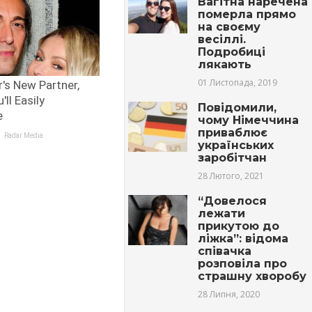
Вагітна наречена
померла прямо
на своєму
весіллі.
Подробиці
лякають
01 Листопада, 2019
Повідомили,
чому Німеччина
приваблює
українських
заробітчан
28 Лютого, 2021
“Довелося
лежати
прикутою до
ліжка”: відома
співачка
розповіла про
страшну хворобу
28 Липня, 2020