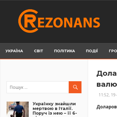
Skip
to
content
УКРАЇНА
СВІТ
ПОЛІТИКА
ПОДІЇ
ГРО
Дола
валю
11:52, 19
Українку знайшли
Доларов
мертвою в Італії.
Поруч із нею – її 6-