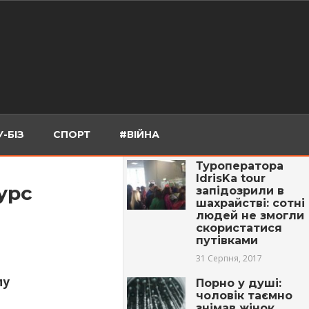
-БІЗ
СПОРТ
#ВІЙНА
Туроператора
IdrisKa tour
урс
запідозрили в
шахрайстві: сотні
людей не змогли
скористатися
путівками
31 Серпня, 2017
му
Порно у душі:
чоловік таємно
знімав жінок,