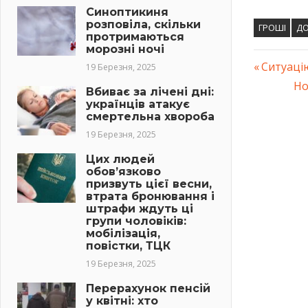
Синоптикиня
розповіла, скільки
ГРОШІ
Д
протримаються
морозні ночі
Previous
Ситуацію
19 Березня, 2025
Навіг
Post:
Ne
Но
Вбиває за лічені дні:
українців атакує
Po
запис
смертельна хвороба
19 Березня, 2025
Цих людей
обов’язково
призвуть цієї весни,
втрата бронювання і
штрафи ждуть ці
групи чоловіків:
мобілізація,
повістки, ТЦК
19 Березня, 2025
Перерахунок пенсій
у квітні: хто