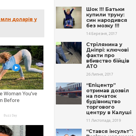
Шок !!! Батьки
купили труну:
 млн доларів у
син народився
без мозку !!!
14 Березня, 2017
Стрілянина у
Дніпрі: ключові
факти про
вбивство бійців
АТО
26 Липня, 2017
“Епіцентр”
отримав дозвіл
на початок
будівництво
торгового
центру в Калуші
11 Листопада, 2019
“Стався інсульт”: