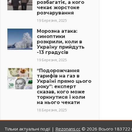
розбагатіє, а кого
чекає жорстоке
розчарування
19 Березня, 2025
Морозна атака:
синоптики
розкрили, коли в
Україну прийдуть
-13 градусів
19 Березня, 2025
“Подорожчання
тарифів на газ в
Україні прямо цього
року”: експерт
сказав, кого може
торкнутися і коли
на нього чекати
18 Березня, 2025
Тільки актуальні події |
Rezonans.сс
© 2026
Всього 183722 