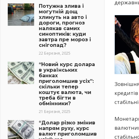
державни
Потужна злива і
могутній дощ
хлинуть на авто і
дороги, прогноз
налякав самих
синоптиків: куди
завтра пре мороз і
снігопад?
22 Березня, 2025
“Новий курс долара
в українських
банках
приголомшив усіх”:
Зовнішня
скільки тепер
коштує валюта, чи
кредитів
треба бігти в
стабільні
обмінники?
21 Березня, 2025
Монетарн
“Долар різко змінив
валютний
напрям руху, курс
валют приголомшив
стабільно