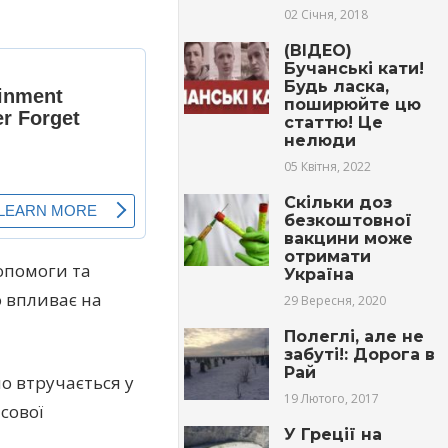
02 Січня, 2018
(ВІДЕО)
Бучанські кати!
Будь ласка,
поширюйте цю
статтю! Це
нелюди
05 Квітня, 2022
Скільки доз
безкоштовної
вакцини може
отримати
опомоги та
Україна
о впливає на
29 Вересня, 2020
Полеглі, але не
забуті!: Дорога в
Рай
о втручається у
19 Лютого, 2017
сової
У Греції на