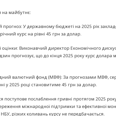
 на майбутнє:
 прогноз: У державному бюджеті на 2025 рік закла
ічний курс на рівні 45 грн за долар.
і оцінки: Виконавчий директор Економічного дискус
дзин прогнозує, що до кінця 2025 року курс долара 
ний валютний фонд (МВФ): За прогнозами МВФ, се
ні у 2025 році становитиме 45 грн за долар.
ся поступове послаблення гривні протягом 2025 року
ереження міжнародної підтримки та ефективної мон
 НБУ, різких коливань курсу не передбачається.