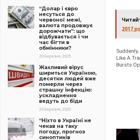
“Долар і євро
несуться до
Читай
червоної межі,
валюта продовжує
2017 р
дорожчати”: що
відбувається і чи
час бігти в
обмінники?
20 Березня, 2025
Жахливий вірус
шириться Україною,
десятки людей вже
померли через
страшну інфекцію:
ускладнення
ведуть до біди
20 Березня, 2025
“Ніхто в Україні не
чекав на таку
погоду, прогноз
синоптиків