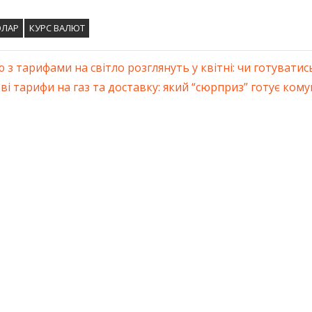
ОЛАР
КУРС ВАЛЮТ
 з тарифами на світло розглянуть у квітні: чи готуватись
ація
xt
ві тарифи на газ та доставку: який “сюрприз” готує кому
st:
ів