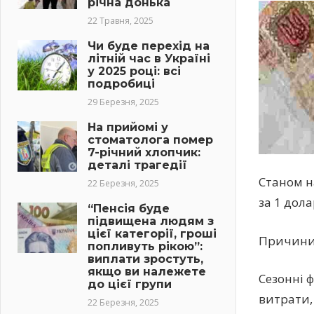
річна донька
22 Травня, 2025
Чи буде перехід на
літній час в Україні
у 2025 році: всі
подробиці
29 Березня, 2025
На прийомі у
стоматолога помер
7-річний хлопчик:
деталі трагедії
Станом н
22 Березня, 2025
за 1 дола
“Пенсія буде
підвищена людям з
цієї категорії, гроші
Причини 
попливуть рікою”:
виплати зростуть,
якщо ви належете
Сезонні 
до цієї групи
витрати,
22 Березня, 2025