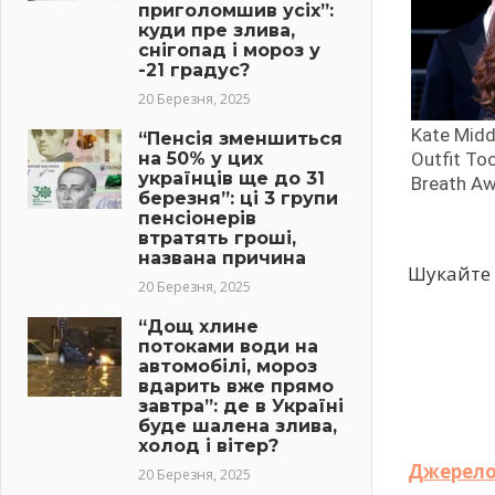
приголомшив усіх”:
куди пре злива,
снігопад і мороз у
-21 градус?
20 Березня, 2025
“Пенсія зменшиться
на 50% у цих
українців ще до 31
березня”: ці 3 групи
пенсіонерів
втратять гроші,
названа причина
Шукайте 
20 Березня, 2025
“Дощ хлине
потоками води на
автомобілі, мороз
вдарить вже прямо
завтра”: де в Україні
буде шалена злива,
холод і вітер?
Джерел
20 Березня, 2025