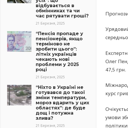
усіх”: що
відбувається в
обмінниках та чи
Прогнози
час рятувати гроші?
21 Березня, 2025
Урядовий
“Пенсія пропаде у
середньор
пенсіонерів, якщо
терміново не
зробити цього”:
Експертн
літніх українців
чекають нові
Олег Пен
проблеми у 2025
47,5 грн.
році
21 Березня, 2025
Міжнарод
“Ніхто в Україні не
готувався до такої
курс грив
зміни температури,
мороз вдарить у цих
областях”: де буде
Очікуєть
дощ і потужна
умови зб
злива?
політики
21 Березня, 2025