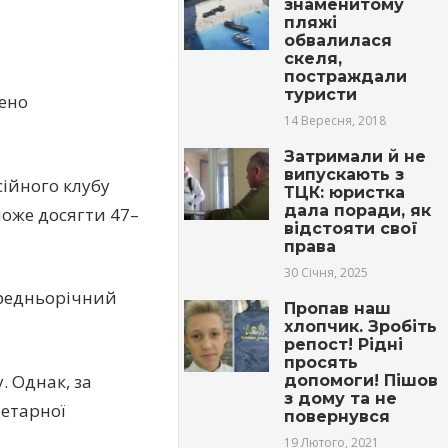
знаменитому
пляжі
обвалилася
скеля,
постраждали
туристи
дено
14 Вересня, 2018
Затримали й не
випускають з
ійного клубу
ТЦК: юристка
дала поради, як
може досягти 47–
відстояти свої
права
30 Січня, 2025
редньорічний
Пропав наш
хлопчик. Зробіть
репост! Рідні
просять
. Однак, за
допомоги! Пішов
з дому та не
етарної
повернувся
19 Лютого, 2021