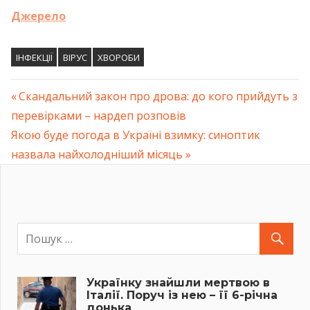
Джерело
ІНФЕКЦІЇ
ВІРУС
ХВОРОБИ
Previous
Скандальний закон про дрова: до кого прийдуть з
Навігація
перевірками – нардеп розповів
Post:
Next
Якою буде погода в Україні взимку: синоптик
записів
Post:
назвала найхолодніший місяць
Українку знайшли мертвою в
Італії. Поруч із нею – її 6-річна
донька