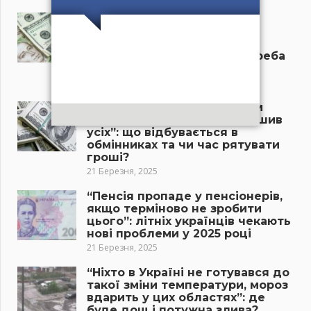
“Новий курс долара в
українських банках
приголомшив усіх”: скільки
тепер коштує валюта, чи треба
бігти в обмінники?
21 Березня, 2025
“Долар різко змінив напрям
руху, курс валют приголомшив
усіх”: що відбувається в
обмінниках та чи час рятувати
гроші?
21 Березня, 2025
“Пенсія пропаде у пенсіонерів,
якщо терміново не зробити
цього”: літніх українців чекають
нові проблеми у 2025 році
21 Березня, 2025
“Ніхто в Україні не готувався до
такої зміни температури, мороз
вдарить у цих областях”: де
буде дощ і потужна злива?