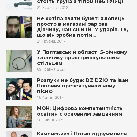
стоїть труна з тілом небіжчиці
21 Березня, 2018
Не хотіла взяти букет: Хлопець
просто в магазині зарізав
дівчину, нанісши їй 17 ударів. Те,
що він зробив потім…
21 Грудня, 2017
У Полтавській області 5-річному
хлопчику проштрикнуло шию
стільцем
09 Травня, 2021
Розлуки не буде: DZIDZIO та Іван
Попович презентували нову
пісню
19 Квітня, 2017
МОН: Цифрова компетентність
освітян є основним завданням
16 Липня, 2021
Каменських і Потап одружилися