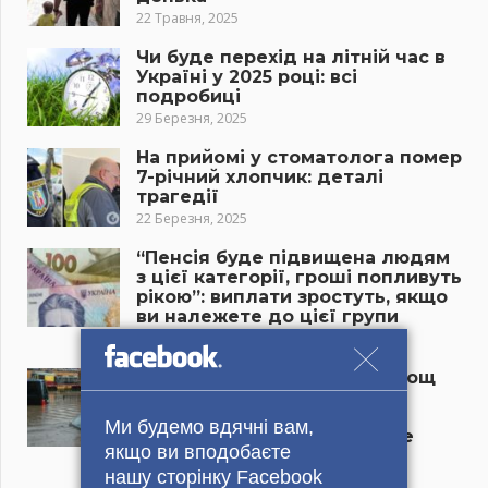
22 Травня, 2025
Чи буде перехід на літній час в
Україні у 2025 році: всі
подробиці
29 Березня, 2025
На прийомі у стоматолога помер
7-річний хлопчик: деталі
трагедії
22 Березня, 2025
“Пенсія буде підвищена людям
з цієї категорії, гроші попливуть
рікою”: виплати зростуть, якщо
ви належете до цієї групи
22 Березня, 2025
Потужна злива і могутній дощ
хлинуть на авто і дороги,
прогноз налякав самих
Ми будемо вдячні вам,
синоптиків: куди завтра пре
якщо ви вподобаєте
мороз і снігопад?
нашу сторінку Facebook
22 Березня, 2025