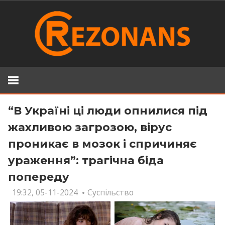
Skip
to
content
“В Україні ці люди опнилися під
жахливою загрозою, вірус
проникає в мозок і спричиняє
ураження”: трагічна біда
попереду
19:32, 05-11-2024
Суспільство