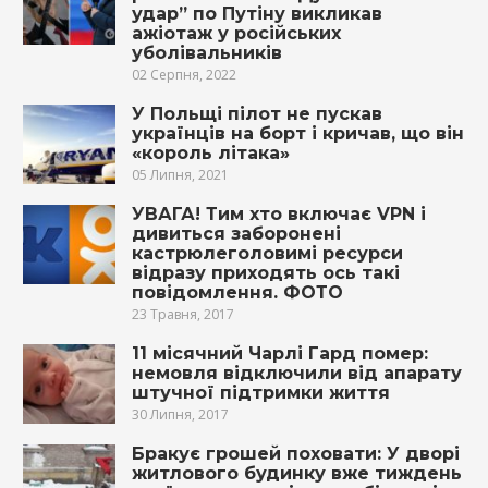
удар” по Путіну викликав
ажіотаж у російських
уболівальників
02 Серпня, 2022
У Польщі пілот не пускав
українців на борт і кричав, що він
«король літака»
05 Липня, 2021
УВАГА! Тим хто включає VPN і
дивиться заборонені
кастрюлеголовимі ресурси
відразу приходять ось такі
повідомлення. ФОТО
23 Травня, 2017
11 місячний Чарлі Гард помеp:
немовля відключили від апарату
штучної підтримки життя
30 Липня, 2017
Бракує грошей поховати: У дворі
житлового будинку вже тиждень