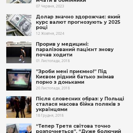
мчати в обмінники
07 Червня, 2023
Долар значно здорожчає: який
курс валют прогнозують у 2025
році
12 Жовтня, 2024
Прорив у медицині:
паралізований пацієнт знову
почав ходити
01 Листопада, 2018
”Зроби мені приємно!” Під
Києвом рідний батько знімав
порно з доньками
20 Листопада, 2018
Після словесних образ: у Польщі
сталася масова бійка поляків з
українцями
18 Грудня, 2018
“Тепер Третя світова точно
розпочнеться”. “Дуже болючий