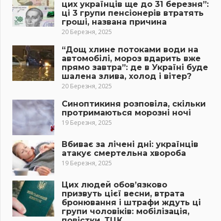
цих українців ще до 31 березня”:
ці 3 групи пенсіонерів втратять
гроші, названа причина
20 Березня, 2025
“Дощ хлине потоками води на
автомобілі, мороз вдарить вже
прямо завтра”: де в Україні буде
шалена злива, холод і вітер?
20 Березня, 2025
Синоптикиня розповіла, скільки
протримаються морозні ночі
19 Березня, 2025
Вбиває за лічені дні: українців
атакує смертельна хвороба
19 Березня, 2025
Цих людей обов’язково
призвуть цієї весни, втрата
бронювання і штрафи ждуть ці
групи чоловіків: мобілізація,
повістки, ТЦК