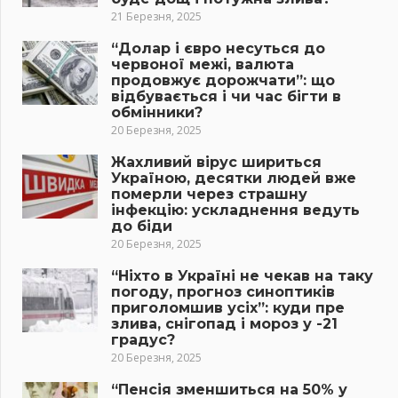
21 Березня, 2025
“Долар і євро несуться до
червоної межі, валюта
продовжує дорожчати”: що
відбувається і чи час бігти в
обмінники?
20 Березня, 2025
Жахливий вірус шириться
Україною, десятки людей вже
померли через страшну
інфекцію: ускладнення ведуть
до біди
20 Березня, 2025
“Ніхто в Україні не чекав на таку
погоду, прогноз синоптиків
приголомшив усіх”: куди пре
злива, снігопад і мороз у -21
градус?
20 Березня, 2025
“Пенсія зменшиться на 50% у