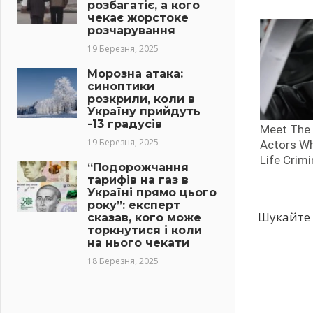
розбагатіє, а кого
чекає жорстоке
розчарування
19 Березня, 2025
Морозна атака:
синоптики
розкрили, коли в
Україну прийдуть
-13 градусів
19 Березня, 2025
“Подорожчання
тарифів на газ в
Україні прямо цього
року”: експерт
Шукайте 
сказав, кого може
торкнутися і коли
на нього чекати
18 Березня, 2025