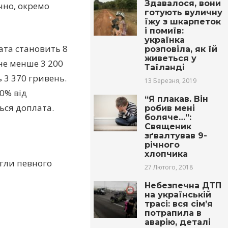
Здавалося, вони
чно, окремо
готують вуличну
їжу з шкарпеток
і помиїв:
українка
ата становить 8
розповіла, як їй
живеться у
 не менше 3 200
Таїланді
 3 370 гривень.
13 Березня, 2019
0% від
“Я плакав. Він
ься доплата.
робив мені
боляче…”:
Священик
зґвалтував 9-
річного
хлопчика
ягли певного
27 Лютого, 2018
Небезпечна ДТП
на українській
трасі: вся сім’я
потрапила в
аварію, деталі