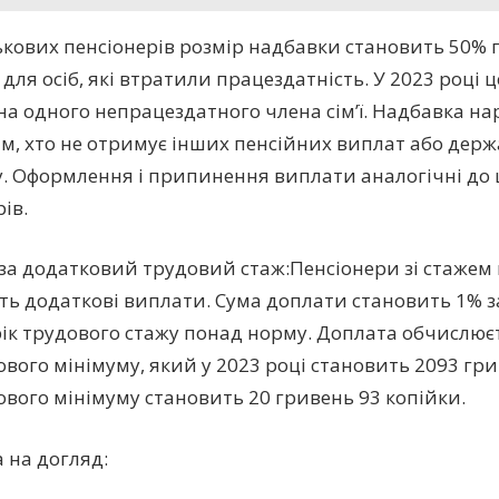
ькових пенсіонерів розмір надбавки становить 50%
для осіб, які втратили працездатність. У 2023 році ц
на одного непрацездатного члена сім’ї. Надбавка на
им, хто не отримує інших пенсійних виплат або держ
. Оформлення і припинення виплати аналогічні до
ів.
за додатковий трудовий стаж:Пенсіонери зі стажем
ь додаткові виплати. Сума доплати становить 1% 
ік трудового стажу понад норму. Доплата обчислюєт
вого мінімуму, який у 2023 році становить 2093 грив
вого мінімуму становить 20 гривень 93 копійки.
 на догляд: