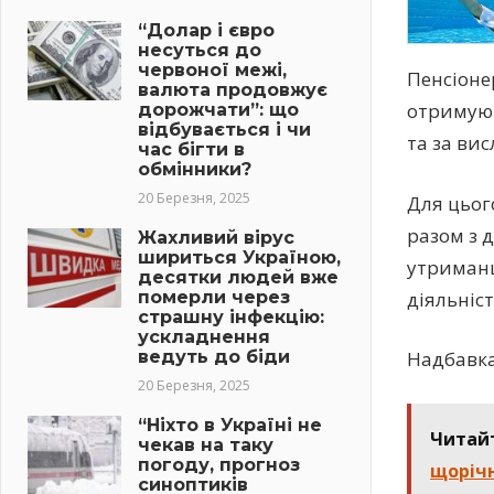
“Долар і євро
несуться до
червоної межі,
Пенсіонер
валюта продовжує
отримуют
дорожчати”: що
відбувається і чи
та за вис
час бігти в
обмінники?
20 Березня, 2025
Для цьог
разом з 
Жахливий вірус
шириться Україною,
утриманц
десятки людей вже
померли через
діяльніс
страшну інфекцію:
ускладнення
ведуть до біди
Надбавка
20 Березня, 2025
“Ніхто в Україні не
Читай
чекав на таку
погоду, прогноз
щорічн
синоптиків