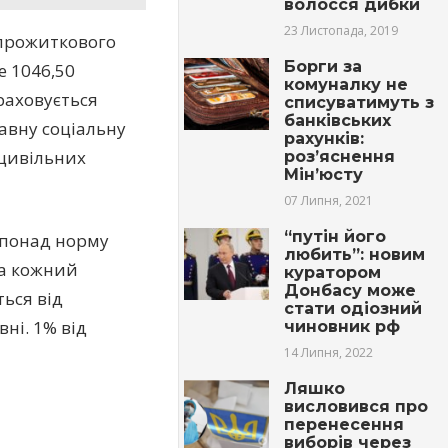
волосся дибки
23 Листопада, 2019
 прожиткового
Борги за
е 1046,50
комуналку не
раховується
списуватимуть з
банківських
авну соціальну
рахунків:
 цивільних
роз’яснення
Мін’юсту
07 Липня, 2021
“путін його
 понад норму
любить”: новим
за кожний
куратором
Донбасу може
ься від
стати одіозний
ні. 1% від
чиновник рф
14 Липня, 2022
Ляшко
висловився про
перенесення
виборів через