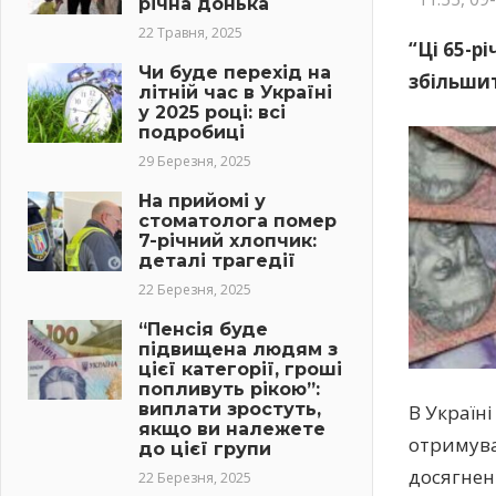
річна донька
22 Травня, 2025
“Ці 65-р
Чи буде перехід на
збільшит
літній час в Україні
у 2025 році: всі
подробиці
29 Березня, 2025
На прийомі у
стоматолога помер
7-річний хлопчик:
деталі трагедії
22 Березня, 2025
“Пенсія буде
підвищена людям з
цієї категорії, гроші
попливуть рікою”:
виплати зростуть,
В Україн
якщо ви належете
отримува
до цієї групи
досягнен
22 Березня, 2025