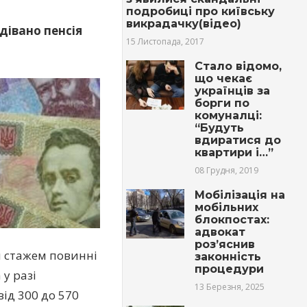
подробиці про київську
викрадачку(відео)
дівано пенсія
15 Листопада, 2017
Стало відомо,
що чекає
українців за
борги по
комуналці:
“Будуть
вдиратися до
квартири і…”
08 Грудня, 2019
Мобілізація на
мобільних
блокпостах:
адвокат
роз’яснив
им стажем повинні
законність
процедури
у разі
13 Березня, 2025
від 300 до 570