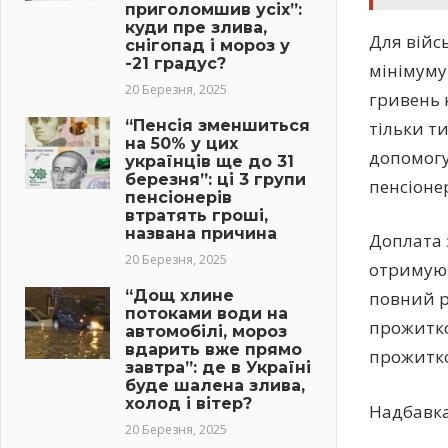
приголомшив усіх”:
куди пре злива,
Для війс
снігопад і мороз у
-21 градус?
мінімуму 
20 Березня, 2025
гривень 
“Пенсія зменшиться
тільки т
на 50% у цих
допомогу
українців ще до 31
березня”: ці 3 групи
пенсіонер
пенсіонерів
втратять гроші,
названа причина
Доплата 
20 Березня, 2025
отримуют
“Дощ хлине
повний р
потоками води на
прожитко
автомобілі, мороз
вдарить вже прямо
прожитко
завтра”: де в Україні
буде шалена злива,
холод і вітер?
Надбавка
20 Березня, 2025