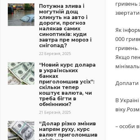
гривень 
Потужна злива і
могутній дощ
звертати
хлинуть на авто і
дороги, прогноз
налякав самих
Як інфор
синоптиків: куди
000 грив
завтра пре мороз і
снігопад?
гривень.
22 Березня, 2025
Якщо пен
“Новий курс долара
мінімаль
в українських
банках
приголомшив усіх”:
Доплати д
скільки тепер
коштує валюта, чи
треба бігти в
В Україні
обмінники?
віку.Розм
21 Березня, 2025
“Долар різко змінив
– особи 
напрям руху, курс
валют приголомшив