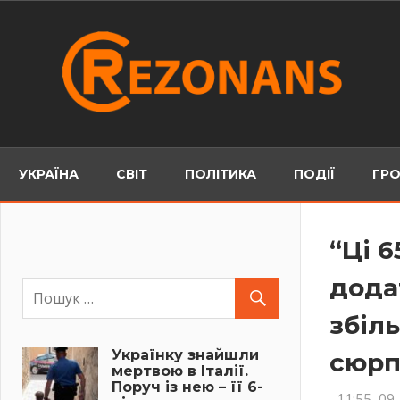
Skip
to
content
УКРАЇНА
СВІТ
ПОЛІТИКА
ПОДІЇ
ГРО
“Ці 
дода
збіль
Українку знайшли
сюрп
мертвою в Італії.
Поруч із нею – її 6-
11:55, 09