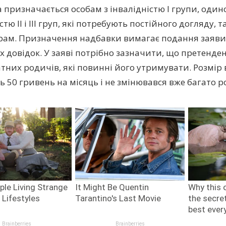
 призначається особам з інвалідністю І групи, один
стю II і III груп, які потребують постійного догляду,
рам. Призначення надбавки вимагає подання заяви 
 довідок. У заяві потрібно зазначити, що претенден
тних родичів, які повинні його утримувати. Розмір
 50 гривень на місяць і не змінювався вже багато ро