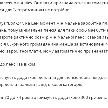
залежно від віку. Виплати призначаються автомати
ся для їх отриманням не потрібно.
мує “Вол-24”, на цей момент мінімальна заробітна пл
ень, тому мінімальна пенсія для таких осіб має бути
 Проте фактично розмір мінімальної пенсії становить
сія 65-річного громадянина менша за встановлені 4
ної заробітної плати, йому автоматично призначаєт
о пенсії за віком
 існують додаткові доплати для пенсіонерів, які дос
ір доплат залежить від вікової категорії:
від 70 до 74 років отримують додатково 300 гривень;