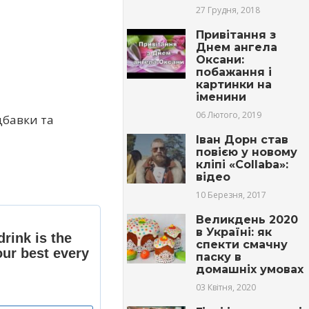
27 Грудня, 2018
Привітання з
Днем ангела
Оксани:
побажання і
картинки на
іменини
06 Лютого, 2019
дбавки та
Іван Дорн став
повією у новому
кліпі «Collaba»:
відео
10 Березня, 2017
Великдень 2020
в Україні: як
спекти смачну
паску в
домашніх умовах
03 Квітня, 2020