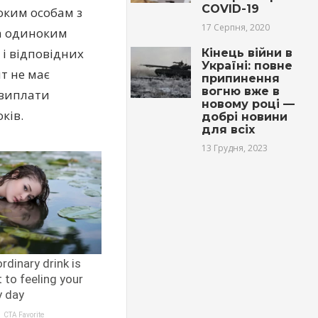
COVID-19
оким особам з
17 Серпня, 2020
 та одиноким
і відповідних
Кінець війни в
Україні: повне
т не має
припинення
вогню вже в
 виплати
новому році —
ків.
добрі новини
для всіх
13 Грудня, 2023