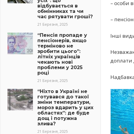
усіх”: що
– особи 
відбувається в
обмінниках та чи
час рятувати гроші?
– пенсіо
21 Березня, 2025
“Пенсія пропаде у
Інші вид
пенсіонерів, якщо
терміново не
зробити цього”:
Незважаю
літніх українців
доплати 
чекають нові
проблеми у 2025
році
Надбавка
21 Березня, 2025
“Ніхто в Україні не
готувався до такої
зміни температури,
мороз вдарить у цих
областях”: де буде
дощ і потужна
злива?
21 Березня, 2025