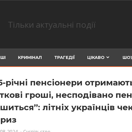
Тільки актуальні події
ШІ
КРИМІНАЛ
ТРАГЕДІЇ
ЦІКАВО
ШОУ
65-річні пенсіонери отримают
ткові гроші, несподівано пен
шиться”: літніх українців че
риз
-08-2024
Суспільство