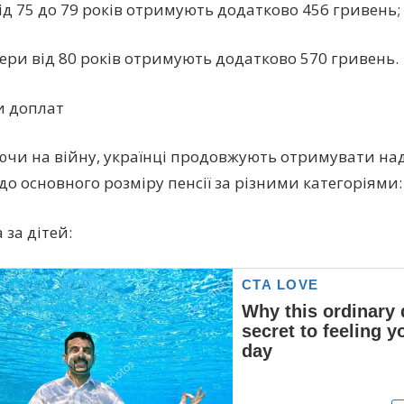
від 75 до 79 років отримують додатково 456 гривень;
нери від 80 років отримують додатково 570 гривень.
и доплат
чи на війну, українці продовжують отримувати на
до основного розміру пенсії за різними категоріями:
 за дітей: