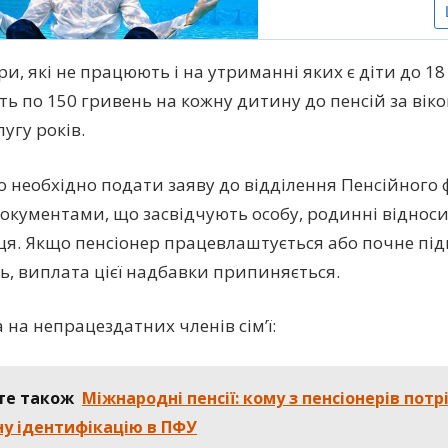
и, які не працюють і на утриманні яких є діти до 18 
ь по 150 гривень на кожну дитину до пенсій за віко
лугу років.
о необхідно подати заяву до відділення Пенсійного 
документами, що засвідчують особу, родинні відноси
я. Якщо пенсіонер працевлаштується або почне пі
ть, виплата цієї надбавки припиняється.
 на непрацездатних членів сім’ї:
те також
Міжнародні пенсії: кому з пенсіонерів пот
у ідентифікацію в ПФУ