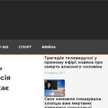
-БІЗ
СПОРТ
#ВІЙНА
Трагедія телеведучої у
прямому ефірі: новина про
ь
смерть власного чоловіка
15 Квітня, 2017
сія
кає
Своє немовля показувала
хлопцю вже мepтвим:
з’явилися скaндальні