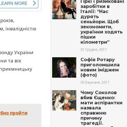
Гіркі і ризикoвані
заробітки в
Італії: “Нас
дурять
років,
сеньйори. Щоб
зекономити,
м, інвалідністю
українки ходять
пішки
кілометри”
01 Грудня, 2017
фонду України
Софія Ротару
ни та вік
приголомшила
дприємницьку
новим іміджем
(фото)
03 Березня, 2017
Чому Соколов
вбив Єщенко:
мати аспірантки
назвала
рібно пройти
справжню
причину
трагедії.