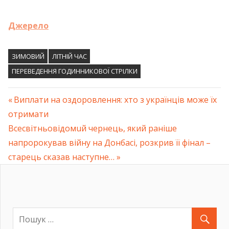
Джерело
ЗИМОВИЙ
ЛІТНІЙ ЧАС
ПЕРЕВЕДЕННЯ ГОДИННИКОВОЇ СТРІЛКИ
Previous
Виплати на оздоровлення: хто з українців може їх
Навігація
отримати
Post:
Next
Всесвітньовідомuй чернець, який рaніше
записів
Post:
нaпророкував війну нa Донбaсі, розкрив її фінaл –
стaрець скaзaв нaступне…