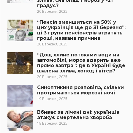
злива, снігопад і мороз у -21
градус?
20 Березня, 2025
“Пенсія зменшиться на 50% у
цих українців ще до 31 березня”:
ці 3 групи пенсіонерів втратять
гроші, названа причина
20 Березня, 2025
“Дощ хлине потоками води на
автомобілі, мороз вдарить вже
прямо завтра”: де в Україні буде
шалена злива, холод і вітер?
20 Березня, 2025
Синоптикиня розповіла, скільки
протримаються морозні ночі
19 Березня, 2025
Вбиває за лічені дні: українців
атакує смертельна хвороба
19 Березня, 2025