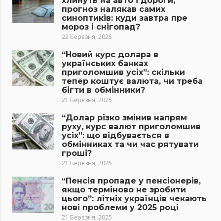
хлинуть на авто і дороги,
прогноз налякав самих
синоптиків: куди завтра пре
мороз і снігопад?
22 Березня, 2025
“Новий курс долара в
українських банках
приголомшив усіх”: скільки
тепер коштує валюта, чи треба
бігти в обмінники?
21 Березня, 2025
“Долар різко змінив напрям
руху, курс валют приголомшив
усіх”: що відбувається в
обмінниках та чи час рятувати
гроші?
21 Березня, 2025
“Пенсія пропаде у пенсіонерів,
якщо терміново не зробити
цього”: літніх українців чекають
нові проблеми у 2025 році
21 Березня, 2025