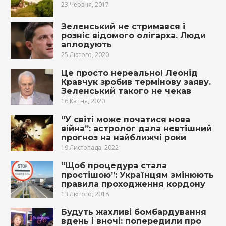
23 Червня, 2017
Зеленський не стримався і
розніс відомого олігарха. Люди
аплодують
25 Лютого, 2020
Це просто нереально! Леонід
Кравчук зробив термінову заяву.
Зеленський такого не чекав
16 Квітня, 2020
“У світі може початися нова
війна”: астролог дала невтішний
прогноз на найближчі роки
19 Листопада, 2022
“Щоб процедура стала
простішою”: Українцям змінюють
правила проходження кордону
13 Лютого, 2018
Будуть жахливі бомбардування
вдень і вночі: попередили про