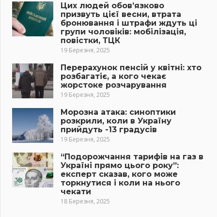
Цих людей обов’язково
призвуть цієї весни, втрата
бронювання і штрафи ждуть ці
групи чоловіків: мобілізація,
повістки, ТЦК
19 Березня, 2025
Перерахунок пенсій у квітні: хто
розбагатіє, а кого чекає
жорстоке розчарування
19 Березня, 2025
Морозна атака: синоптики
розкрили, коли в Україну
прийдуть -13 градусів
19 Березня, 2025
“Подорожчання тарифів на газ в
Україні прямо цього року”:
експерт сказав, кого може
торкнутися і коли на нього
чекати
18 Березня, 2025