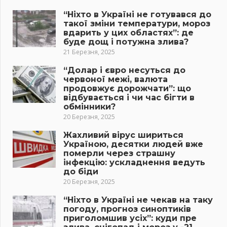
“Ніхто в Україні не готувався до
такої зміни температури, мороз
вдарить у цих областях”: де
буде дощ і потужна злива?
21 Березня, 2025
“Долар і євро несуться до
червоної межі, валюта
продовжує дорожчати”: що
відбувається і чи час бігти в
обмінники?
20 Березня, 2025
Жахливий вірус шириться
Україною, десятки людей вже
померли через страшну
інфекцію: ускладнення ведуть
до біди
20 Березня, 2025
“Ніхто в Україні не чекав на таку
погоду, прогноз синоптиків
приголомшив усіх”: куди пре