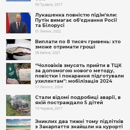
09 Травня, 2017
Лукашенка повністю підім’яли:
Путін вимагає об’єднання Росії
та Білорусі
01 Липня, 2022
Виплати по 8 тисяч гривень: хто
зможе отримати гроші
08 Квітня, 2021
“Чоловіків змусять прийти в ТЦК
за допомогою нового методу,
повістки і покарання підготували
ухилянтам”: мобілізація 2024
17 Лютого, 2024
Стали відомі подробиці аварії, в
якій постраждало 5 дітей
19 Червня, 2017
Зниклих два тижні тому підлітків
з Закарпаття знайшли на курорті