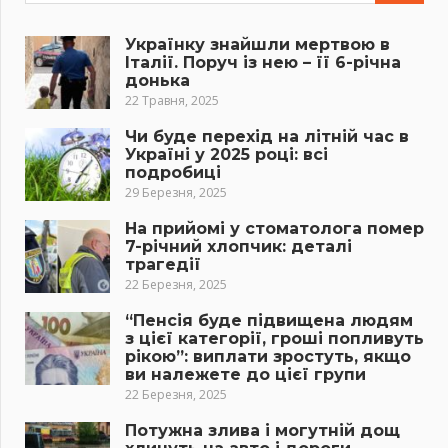
Українку знайшли мертвою в
Італії. Поруч із нею – її 6-річна
донька
22 Травня, 2025
Чи буде перехід на літній час в
Україні у 2025 році: всі
подробиці
29 Березня, 2025
На прийомі у стоматолога помер
7-річний хлопчик: деталі
трагедії
22 Березня, 2025
“Пенсія буде підвищена людям
з цієї категорії, гроші попливуть
рікою”: виплати зростуть, якщо
ви належете до цієї групи
22 Березня, 2025
Потужна злива і могутній дощ