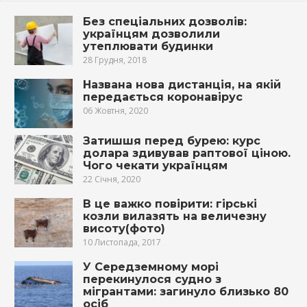
Без спеціальних дозволів:
українцям дозволили
утеплювати будинки
28 Грудня, 2018
Названа нова дистанція, на якій
передається коронавірус
06 Жовтня, 2020
Затишшя перед бурею: курс
долара здивував раптової ціною.
Чого чекати українцям
22 Січня, 2020
В це важко повірити: гірські
козли вилазять на величезну
висоту(фото)
10 Листопада, 2017
У Середземному морі
перекинулося судно з
мігрантами: загинуло близько 80
осіб