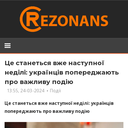
Skip
to
content
Це станеться вже наступної
неділі: українців попереджають
про важливу подію
13:55, 24-03-2024
Події
Це станеться вже наступної неділі: українців
попереджають про важливу подію