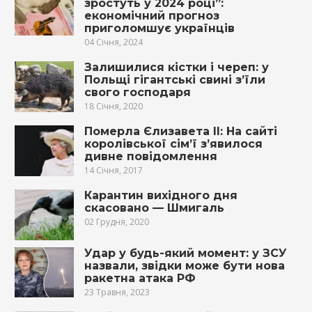
зростуть у 2024 році”:
економічний прогноз
приголомшує українців
04 Січня, 2024
Залишилися кістки і череп: у
Польщі гігантські свині з’їли
свого господаря
18 Січня, 2020
Померла Єлизавета ІІ: На сайті
королівської сім’ї з’явилося
дивне повідомлення
14 Січня, 2017
Карантин вихідного дня
скасовано — Шмигаль
02 Грудня, 2020
Удар у будь-який момент: у ЗСУ
назвали, звідки може бути нова
ракетна атака РФ
23 Травня, 2023