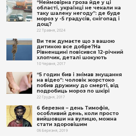
“Неймовірна гроза йде у ці
області, українці не чекали на
таку шалену негоду”: де буде
мороз у -5 градусів, снігопад і
дощ?
22 Травня, 2024
Ви теж думаєте що з вашою
дитиною все добре?На
Рівненщині повісився 12-річний
хлопчик, деталі шокують
10 Червня, 2017
“5 годин бив і знімав знущання
на відео”: чоловік жорстоко
побив дружину до смерті, від
подробиць мороз по шкірі
22 Грудня, 2017
6 березня – день Тимофія,
особливий день, коли просто
вийшовши на вулицю, можна
стати здоровішим
06 Березня, 2019