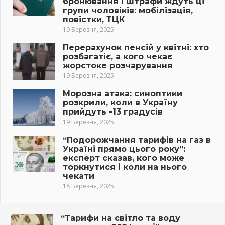
бронювання і штрафи ждуть ці
групи чоловіків: мобілізація,
повістки, ТЦК
19 Березня, 2025
Перерахунок пенсій у квітні: хто
розбагатіє, а кого чекає
жорстоке розчарування
19 Березня, 2025
Морозна атака: синоптики
розкрили, коли в Україну
прийдуть -13 градусів
19 Березня, 2025
“Подорожчання тарифів на газ в
Україні прямо цього року”:
експерт сказав, кого може
торкнутися і коли на нього
чекати
18 Березня, 2025
“Тарифи на світло та воду