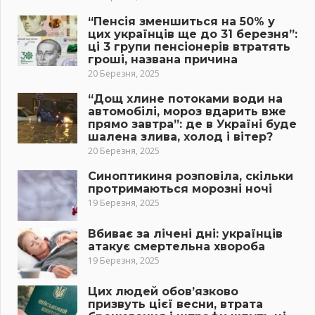
“Пенсія зменшиться на 50% у
цих українців ще до 31 березня”:
ці 3 групи пенсіонерів втратять
гроші, названа причина
20 Березня, 2025
“Дощ хлине потоками води на
автомобілі, мороз вдарить вже
прямо завтра”: де в Україні буде
шалена злива, холод і вітер?
20 Березня, 2025
Синоптикиня розповіла, скільки
протримаються морозні ночі
19 Березня, 2025
Вбиває за лічені дні: українців
атакує смертельна хвороба
19 Березня, 2025
Цих людей обов’язково
призвуть цієї весни, втрата