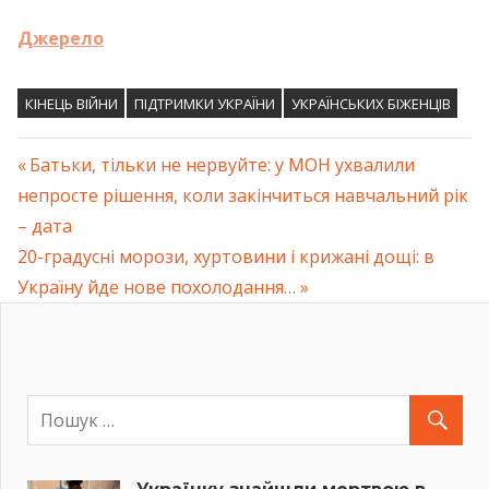
Джерело
КІНЕЦЬ ВІЙНИ
ПІДТРИМКИ УКРАЇНИ
УКРАЇНСЬКИХ БІЖЕНЦІВ
Previous
Батьки, тільки не нервуйте: у МОН ухвалили
Навігація
непросте рішення, коли закінчиться навчальний рік
Post:
– дата
записів
Next
20-градусні морози, хуртовини і крижані дощі: в
Post:
Україну йде нове похолодання…