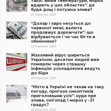
такої зміни температури, мороз
вдарить у цих областях”: де
буде дощ і потужна злива?
21 Березня, 2025
“Долар і євро несуться до
червоної межі, валюта
продовжує дорожчати”: що
відбувається і чи час бігти в
обмінники?
20 Березня, 2025
Жахливий вірус шириться
Україною, десятки людей вже
померли через страшну
інфекцію: ускладнення ведуть
до біди
20 Березня, 2025
“Ніхто в Україні не чекав на таку
погоду, прогноз синоптиків
приголомшив усіх”: куди пре
злива, снігопад і мороз у -21
градус?
20 Березня, 2025