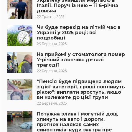
Українку знайшли мертвою в
Італії. Поруч із нею – її 6-річна
донька
22 Травня, 2025
Чи буде перехід на літній час в
Україні у 2025 році: всі
подробиці
29 Березня, 2025
На прийомі у стоматолога помер
7-річний хлопчик: деталі
трагедії
22 Березня, 2025
“Пенсія буде підвищена людям
з цієї категорії, гроші попливуть
рікою”: виплати зростуть, якщо
ви належете до цієї групи
22 Березня, 2025
Потужна злива і могутній дощ
хлинуть на авто і дороги,
прогноз налякав самих
синоптиків: куди завтра пре