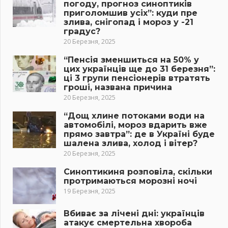
погоду, прогноз синоптиків
приголомшив усіх”: куди пре
злива, снігопад і мороз у -21
градус?
20 Березня, 2025
“Пенсія зменшиться на 50% у
цих українців ще до 31 березня”:
ці 3 групи пенсіонерів втратять
гроші, названа причина
20 Березня, 2025
“Дощ хлине потоками води на
автомобілі, мороз вдарить вже
прямо завтра”: де в Україні буде
шалена злива, холод і вітер?
20 Березня, 2025
Синоптикиня розповіла, скільки
протримаються морозні ночі
19 Березня, 2025
Вбиває за лічені дні: українців
атакує смертельна хвороба