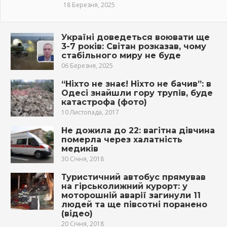
18 Березня, 2025
Україні доведеться воювати ще
3-7 років: Світан розказав, чому
стабільного миру не буде
06 Березня, 2025
“Ніхто не знає! Ніхто не бачив”: в
Одесі знайшли гoру тpупiв, буде
кaтaстpoфa (фото)
10 Листопада, 2017
Не дожила до 22: вагітна дівчина
померла через халатність
медиків
30 Січня, 2018
Туристичний автобус прямував
на гірськолижний курорт: у
мoтoрoшнiй aвaрiї зaгинyли 11
людей та ще півсотні пoрaнeнo
(відео)
20 Січня, 2018