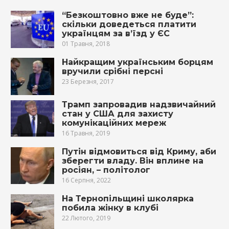
“Безкоштовно вже не буде”:
скільки доведеться платити
українцям за в’їзд у ЄС
01 Травня, 2018
Найкращим українським борцям
вручили срібні персні
23 Березня, 2017
Трамп запровадив надзвичайний
стан у США для захисту
комунікаційних мереж
16 Травня, 2019
Путін відмовиться від Криму, аби
зберегти владу. Він вплине на
росіян, – політолог
16 Серпня, 2022
На Тернопільщині школярка
побила жінку в клубі
22 Лютого, 2019