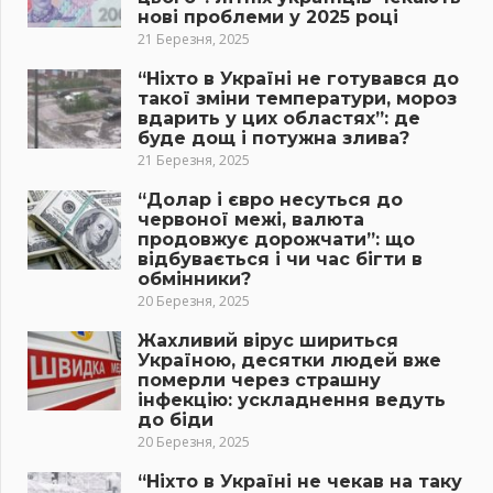
нові проблеми у 2025 році
21 Березня, 2025
“Ніхто в Україні не готувався до
такої зміни температури, мороз
вдарить у цих областях”: де
буде дощ і потужна злива?
21 Березня, 2025
“Долар і євро несуться до
червоної межі, валюта
продовжує дорожчати”: що
відбувається і чи час бігти в
обмінники?
20 Березня, 2025
Жахливий вірус шириться
Україною, десятки людей вже
померли через страшну
інфекцію: ускладнення ведуть
до біди
20 Березня, 2025
“Ніхто в Україні не чекав на таку