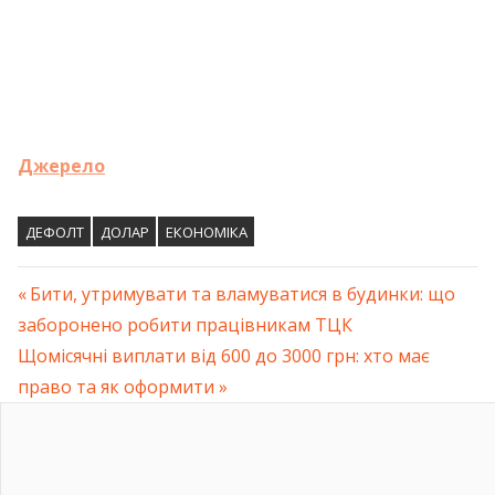
Джерело
ДЕФОЛТ
ДОЛАР
ЕКОНОМІКА
Previous
Бити, утримувати та вламуватися в будинки: що
Навігація
заборонено робити працівникам ТЦК
Post:
Next
Щомісячні виплати від 600 до 3000 грн: хто має
записів
Post:
право та як оформити