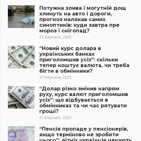
Потужна злива і могутній дощ
хлинуть на авто і дороги,
прогноз налякав самих
синоптиків: куди завтра пре
мороз і снігопад?
22 Березня, 2025
“Новий курс долара в
українських банках
приголомшив усіх”: скільки
тепер коштує валюта, чи треба
бігти в обмінники?
21 Березня, 2025
“Долар різко змінив напрям
руху, курс валют приголомшив
усіх”: що відбувається в
обмінниках та чи час рятувати
гроші?
21 Березня, 2025
“Пенсія пропаде у пенсіонерів,
якщо терміново не зробити
цього”: літніх українців чекають