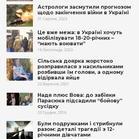
Астрологи засмутили прогнозом
щодо закінчення війни в Україні
31 Серпня, 2023
Це вже межа: в Україні хочуть
мобілізувати 18-20-річних –
“мають воювати”
19 Листопада, 2023
Сільська доярка жорстоко
розправилася з насильниками
розбивши їм голови, а одному
відірвала яйце
22 Вересня, 2021
Надя плюс Вова: до забіяки
Парасюка підсадили “бойову”
сусідку
20 Грудня, 2016
Були подружками і стрибнули
разом: деталі трагедії з 12-
річними дівчатами