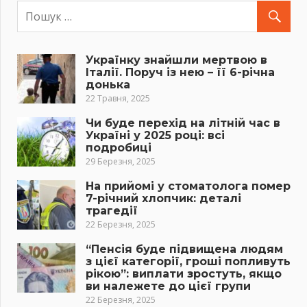
Українку знайшли мертвою в
Італії. Поруч із нею – її 6-річна
донька
22 Травня, 2025
Чи буде перехід на літній час в
Україні у 2025 році: всі
подробиці
29 Березня, 2025
На прийомі у стоматолога помер
7-річний хлопчик: деталі
трагедії
22 Березня, 2025
“Пенсія буде підвищена людям
з цієї категорії, гроші попливуть
рікою”: виплати зростуть, якщо
ви належете до цієї групи
22 Березня, 2025