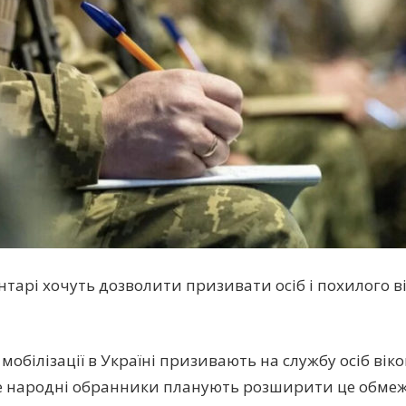
тарі хочуть дозволити призивати осіб і похилого вік
мобілізації в Україні призивають на службу осіб віко
ле народні обранники планують розширити це обмеж