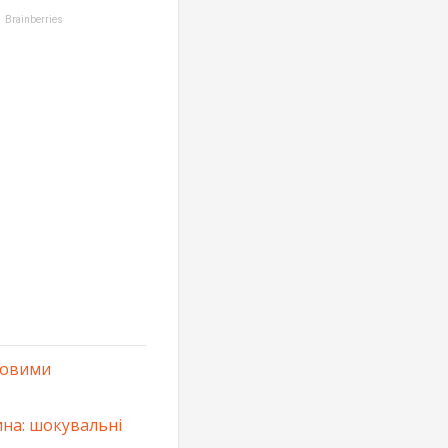
 новими
ина: шокувальні