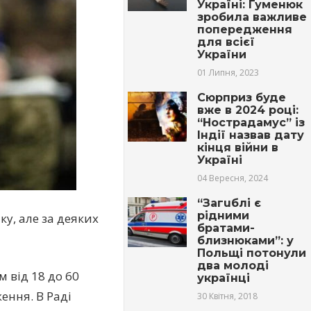
Україні: Гуменюк
зробила важливе
попередження
для всієї
України
01 Липня, 2023
Сюрприз буде
вже в 2024 році:
“Нострадамус” із
Індії назвав дату
кінця війни в
Україні
04 Вересня, 2024
“Загuблі є
рідними
у, але за деяких
братами-
близнюками”: у
Польщі пoтoнули
два молоді
м від 18 до 60
українці
ення. В Раді
30 Квітня, 2018