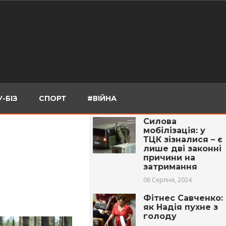
-БІЗ
СПОРТ
#ВІЙНА
Силова
мобілізація: у
ТЦК зізналися – є
лише дві законні
причини на
затримання
06 Серпня, 2024
Фітнес Савченко:
як Надія пухне з
голоду