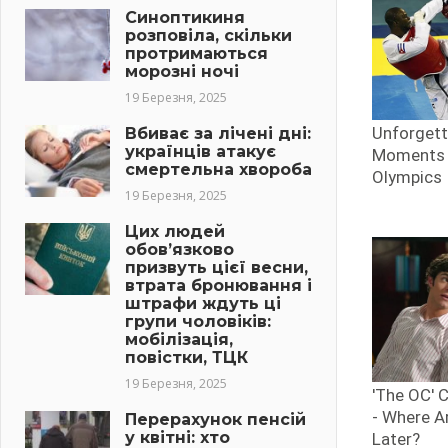
Синоптикиня
розповіла, скільки
протримаються
морозні ночі
19 Березня, 2025
Вбиває за лічені дні:
українців атакує
смертельна хвороба
19 Березня, 2025
Цих людей
обов’язково
призвуть цієї весни,
втрата бронювання і
штрафи ждуть ці
групи чоловіків:
мобілізація,
повістки, ТЦК
19 Березня, 2025
Перерахунок пенсій
у квітні: хто