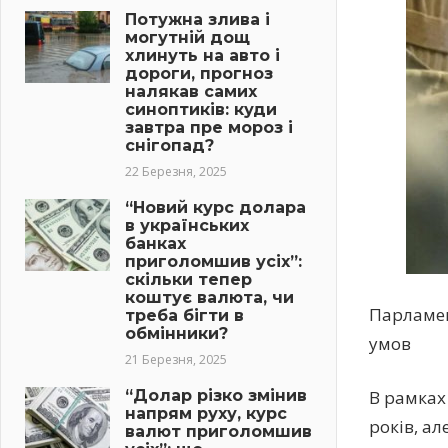
Потужна злива і
могутній дощ
хлинуть на авто і
дороги, прогноз
налякав самих
синоптиків: куди
завтра пре мороз і
снігопад?
22 Березня, 2025
“Новий курс долара
в українських
банках
приголомшив усіх”:
скільки тепер
коштує валюта, чи
Парламен
треба бігти в
обмінники?
умов
21 Березня, 2025
“Долар різко змінив
В рамках 
напрям руху, курс
років, а
валют приголомшив