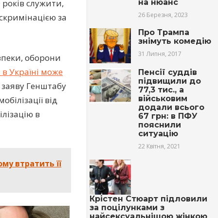
на нюанс
 років служити,
26 Березня, 2023
скримінацією за
Про Трампа
знімуть комедію
31 Липня, 2017
зпеки, оборони
 в Україні може
Пенсії суддів
підвищили до
 заяву Генштабу
77,3 тис., а
військовим
обілізації від
додали всього
ілізацію в
67 грн: в ПФУ
пояснили
ситуацію
22 Квітня, 2021
ому втратить її
Крістен Стюарт підловили
за поцілунками з
найсексуальнішою жінкою