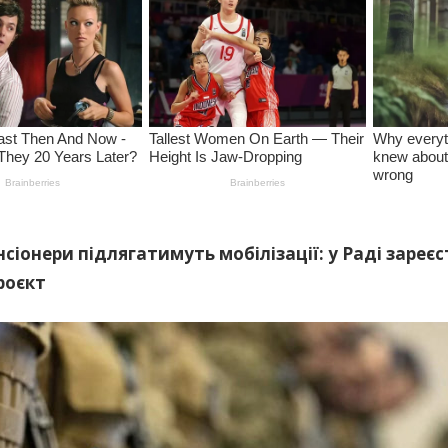
нсіонери підлягатимуть мобілізації: у Раді зареє
роєкт