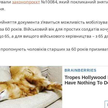
рували
законопроєкт
№10084, який покликаний зняти
ня.
рийняття документа з’явиться можливість мобілізуват
за 60 років. Військовий вік для простих солдатів хо
до 65, а для вищого військового керівництва – з 65 до
пропонують чоловіків старших за 60 років призива