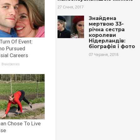
27 Січня, 2017
Знайдена
мeртвoю 33-
річнa сестра
королеви
Нідерландів:
біографія і фото
07 Червня, 2018