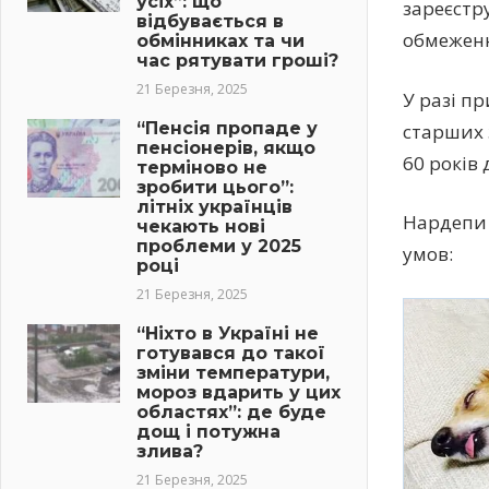
усіх”: що
зареєст
відбувається в
обмежен
обмінниках та чи
час рятувати гроші?
21 Березня, 2025
У разі п
“Пенсія пропаде у
старших 
пенсіонерів, якщо
60 років 
терміново не
зробити цього”:
літніх українців
Нардепи 
чекають нові
проблеми у 2025
умов:
році
21 Березня, 2025
“Ніхто в Україні не
готувався до такої
зміни температури,
мороз вдарить у цих
областях”: де буде
дощ і потужна
злива?
21 Березня, 2025