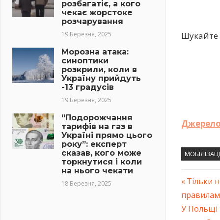
розбагатіє, а кого
чекає жорстоке
розчарування
19 Березня, 2025
Шукайте 
Морозна атака:
синоптики
розкрили, коли в
Україну прийдуть
-13 градусів
19 Березня, 2025
“Подорожчання
Джерел
тарифів на газ в
Україні прямо цього
року”: експерт
сказав, кого може
МОБІЛІЗАЦІ
торкнутися і коли
на нього чекати
Previous
Тільки н
18 Березня, 2025
Навіг
правилам
Post:
Next
У Польщі 
запис