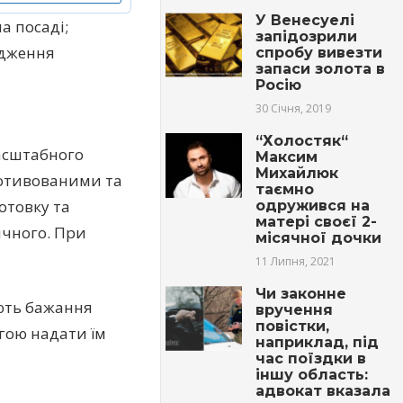
У Венесуелі
а посаді;
запідозрили
одження
спробу вивезти
запаси золота в
Росію
30 Січня, 2019
“Холостяк“
асштабного
Максим
Михайлюк
мотивованими та
таємно
отовку та
одружився на
матері своєї 2-
ичного. При
місячної дочки
11 Липня, 2021
Чи законне
ють бажання
вручення
повістки,
огою надати їм
наприклад, під
час поїздки в
іншу область:
адвокат вказала