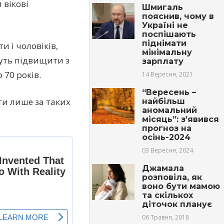
 вікові
Шмигаль
пояснив, чому в
Україні не
поспішають
піднімати
и і чоловіків,
мінімальну
чуть підвищити з
зарплату
 70 років.
14 Вересня, 2021
“Вересень –
ти лише за таких
найбільш
аномальний
місяць”: з’явився
прогноз на
осінь-2024
03 Вересня, 2024
Джамала
розповіла, як
воно бути мамою
та скількох
діточок планує
06 Травня, 2018