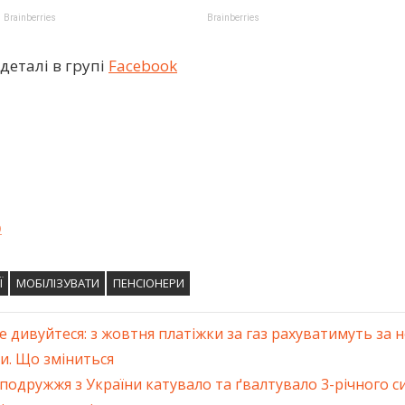
деталі в групі
Facebook
о
Ї
МОБІЛІЗУВАТИ
ПЕНСІОНЕРИ
е дивуйтеся: з жовтня платіжки за газ рахуватимуть за
ація
и. Що зміниться
подружжя з України катувало та ґвалтувало 3-річного с
ів