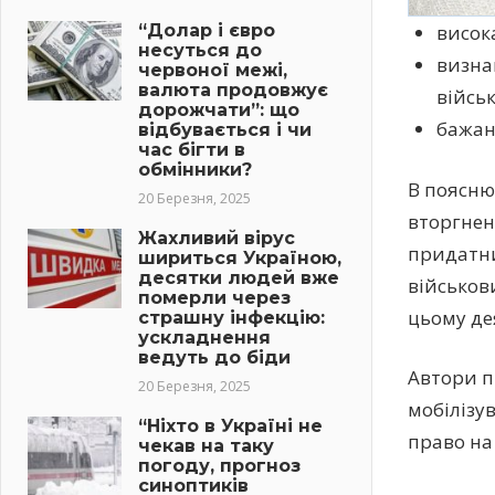
“Долар і євро
висока
несуться до
визна
червоної межі,
валюта продовжує
військ
дорожчати”: що
бажан
відбувається і чи
час бігти в
обмінники?
В поясню
20 Березня, 2025
вторгнен
Жахливий вірус
придатни
шириться Україною,
десятки людей вже
військов
померли через
цьому де
страшну інфекцію:
ускладнення
ведуть до біди
Автори п
20 Березня, 2025
мобілізув
“Ніхто в Україні не
право на
чекав на таку
погоду, прогноз
синоптиків