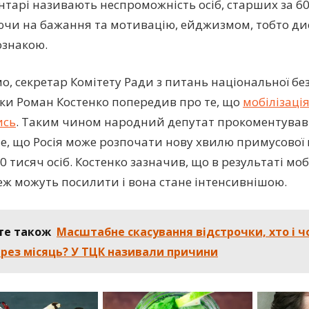
тарі називають неспроможність осіб, старших за 60
чи на бажання та мотивацію, ейджизмом, тобто ди
ознакою.
о, секретар Комітету Ради з питань національної бе
дки Роман Костенко попередив про те, що
мобілізація
ись
. Таким чином народний депутат прокоментував
те, що Росія може розпочати нову хвилю примусової м
0 тисяч осіб. Костенко зазначив, що в результаті моб
теж можуть посилити і вона стане інтенсивнішою.
те також
Масштабне скасування відстрочки, хто і ч
рез місяць? У ТЦК називали причини