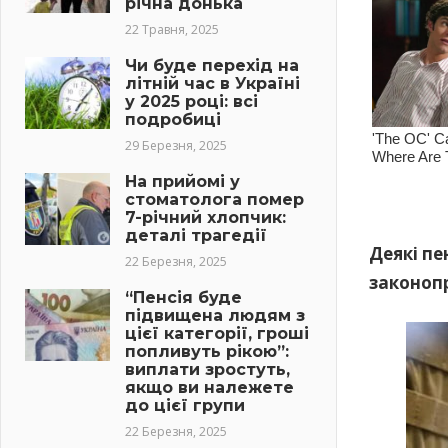
річна донька
22 Травня, 2025
Чи буде перехід на
літній час в Україні
у 2025 році: всі
подробиці
29 Березня, 2025
На прийомі у
стоматолога помер
7-річний хлопчик:
деталі трагедії
Деякі пе
22 Березня, 2025
законоп
“Пенсія буде
підвищена людям з
цієї категорії, гроші
попливуть рікою”:
виплати зростуть,
якщо ви належете
до цієї групи
22 Березня, 2025