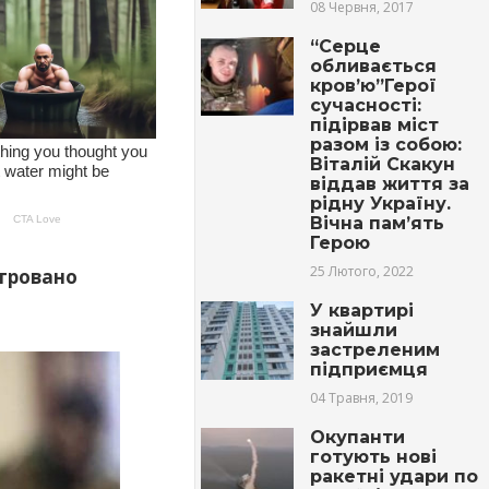
08 Червня, 2017
“Серце
обливається
кров’ю”Герої
сучасності:
підірвав міст
разом із собою:
Віталій Скакун
віддав життя за
рідну Україну.
Вічна пам’ять
Герою
25 Лютого, 2022
стровано
У квартирі
знайшли
застреленим
підприємця
04 Травня, 2019
Окупанти
готують нові
ракетні удари по