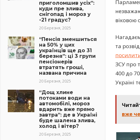
Парламен
приголомшив усіх”:
куди пре злива,
незважаю
снігопад і мороз у
віковою 
-21 градус?
20 Березня, 2025
Нагадаєм
“Пенсія зменшиться
на 50% у цих
та розві
українців ще до 31
посилит
березня”: ці 3 групи
пенсіонерів
ЗСУ про 
втратять гроші,
400 до 70
названа причина
20 Березня, 2025
Україні 
“Дощ хлине
потоками води на
автомобілі, мороз
Читай
вдарить вже прямо
вже че
завтра”: де в Україні
буде шалена злива,
холод і вітер?
20 Березня, 2025