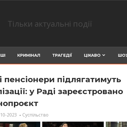
Тільки актуальні події
ШІ
КРИМІНАЛ
ТРАГЕДІЇ
ЦІКАВО
ШОУ
і пенсіонери підлягатимуть
ізації: у Раді зареєстровано
нопроєкт
-10-2023
Суспільство