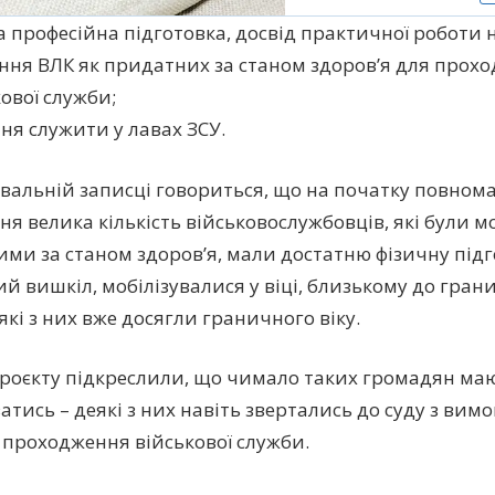
 професійна підготовка, досвід практичної роботи н
ння ВЛК як придатних за станом здоров’я для прох
ової служби;
ня служити у лавах ЗСУ.
вальній записці говориться, що на початку повном
ня велика кількість військовослужбовців, які були 
ми за станом здоров’я, мали достатню фізичну підг
ий вишкіл, мобілізувалися у віці, близькому до гран
які з них вже досягли граничного віку.
роєкту підкреслили, що чимало таких громадян ма
атись – деякі з них навіть звертались до суду з вим
 проходження військової служби.