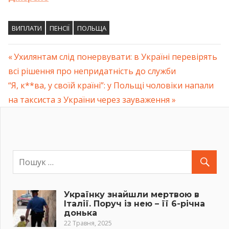
ВИПЛАТИ
ПЕНСІЇ
ПОЛЬЩА
Previous
Ухилянтам слід понервувати: в Україні перевірять
Навігація
всі рішення про непридатність до служби
Post:
Next
“Я, к**ва, у своїй країні”: у Польщі чоловіки напали
записів
Post:
на таксиста з України через зауваження
Українку знайшли мертвою в
Італії. Поруч із нею – її 6-річна
донька
22 Травня, 2025