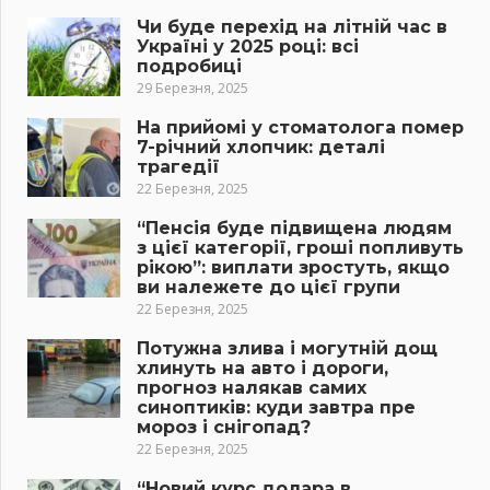
Чи буде перехід на літній час в
Україні у 2025 році: всі
подробиці
29 Березня, 2025
На прийомі у стоматолога помер
7-річний хлопчик: деталі
трагедії
22 Березня, 2025
“Пенсія буде підвищена людям
з цієї категорії, гроші попливуть
рікою”: виплати зростуть, якщо
ви належете до цієї групи
22 Березня, 2025
Потужна злива і могутній дощ
хлинуть на авто і дороги,
прогноз налякав самих
синоптиків: куди завтра пре
мороз і снігопад?
22 Березня, 2025
“Новий курс долара в