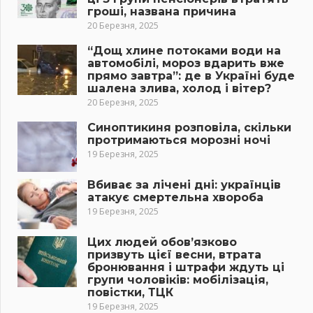
гроші, названа причина
20 Березня, 2025
“Дощ хлине потоками води на
автомобілі, мороз вдарить вже
прямо завтра”: де в Україні буде
шалена злива, холод і вітер?
20 Березня, 2025
Синоптикиня розповіла, скільки
протримаються морозні ночі
19 Березня, 2025
Вбиває за лічені дні: українців
атакує смертельна хвороба
19 Березня, 2025
Цих людей обов’язково
призвуть цієї весни, втрата
бронювання і штрафи ждуть ці
групи чоловіків: мобілізація,
повістки, ТЦК
19 Березня, 2025