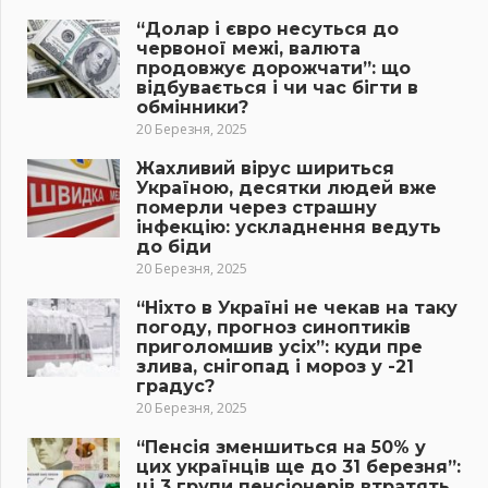
“Долар і євро несуться до
червоної межі, валюта
продовжує дорожчати”: що
відбувається і чи час бігти в
обмінники?
20 Березня, 2025
Жахливий вірус шириться
Україною, десятки людей вже
померли через страшну
інфекцію: ускладнення ведуть
до біди
20 Березня, 2025
“Ніхто в Україні не чекав на таку
погоду, прогноз синоптиків
приголомшив усіх”: куди пре
злива, снігопад і мороз у -21
градус?
20 Березня, 2025
“Пенсія зменшиться на 50% у
цих українців ще до 31 березня”:
ці 3 групи пенсіонерів втратять