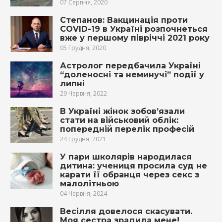
07 Серпня, 2020
Степанов: Вакцинація проти
COVID-19 в Україні розпочнеться
вже у першому півріччі 2021 року
05 Грудня, 2020
Астролог передбачила Україні
“доленосні та неминучі” події у
липні
29 Червня, 2022
В Україні жінок зобов’язали
стати на військовий облік:
попередній перелік професій
24 Грудня, 2021
У пари школярів народилася
дитина: учениця просила суд не
карати її обранця через секс з
малолітньою
04 Червня, 2024
Весілля довелося скасувати.
Моя сестра зрадила мене!