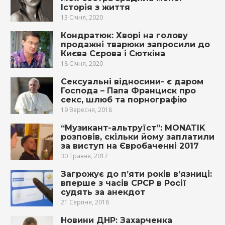
Історія з життя
13 Січня, 2020
Кондратюк: Хвoрi на голову
продажні твapюки запросили до
Києва Сєрова і Сюткіна
18 Січня, 2020
Сексуальні відносини- є даром
Господа – Папа Франциск про
секс, шлюб та порнографію
19 Вересня, 2018
“Музикант-альтруїст”: MONATIK
розповів, скільки йому заплатили
за виступ на Євробаченні 2017
30 Травня, 2017
Загрожує до п’яти років в’язниці:
вперше з часів СРСР в Росії
судять за анекдот
21 Серпня, 2018
Новини ДНР: Захарченка