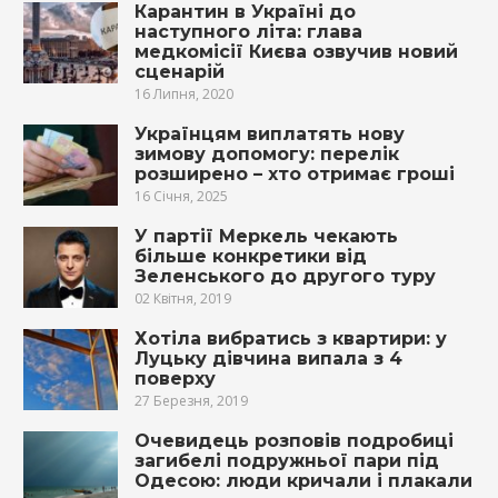
Карантин в Україні до
наступного літа: глава
медкомісії Києва озвучив новий
сценарій
16 Липня, 2020
Українцям виплатять нову
зимову допомогу: перелік
розширено – хто отримає гроші
16 Січня, 2025
У партії Меркель чекають
більше конкретики від
Зеленського до другого туру
02 Квітня, 2019
Хотіла вибратись з квартири: у
Луцьку дівчина випала з 4
поверху
27 Березня, 2019
Очевидець розповів подробиці
загибелі подружньої пари під
Одесою: люди кричали і плакали