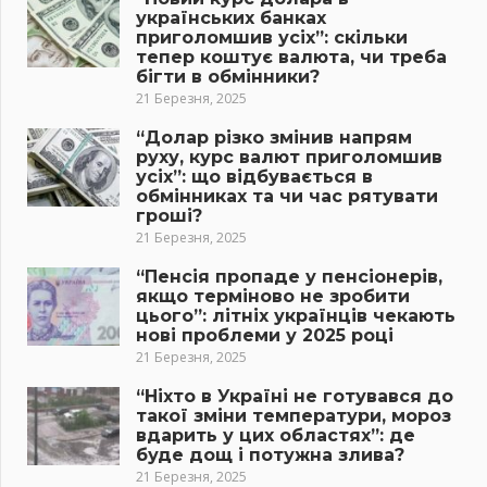
українських банках
приголомшив усіх”: скільки
тепер коштує валюта, чи треба
бігти в обмінники?
21 Березня, 2025
“Долар різко змінив напрям
руху, курс валют приголомшив
усіх”: що відбувається в
обмінниках та чи час рятувати
гроші?
21 Березня, 2025
“Пенсія пропаде у пенсіонерів,
якщо терміново не зробити
цього”: літніх українців чекають
нові проблеми у 2025 році
21 Березня, 2025
“Ніхто в Україні не готувався до
такої зміни температури, мороз
вдарить у цих областях”: де
буде дощ і потужна злива?
21 Березня, 2025