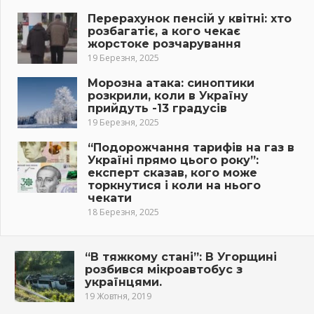
Перерахунок пенсій у квітні: хто
розбагатіє, а кого чекає
жорстоке розчарування
19 Березня, 2025
Морозна атака: синоптики
розкрили, коли в Україну
прийдуть -13 градусів
19 Березня, 2025
“Подорожчання тарифів на газ в
Україні прямо цього року”:
експерт сказав, кого може
торкнутися і коли на нього
чекати
18 Березня, 2025
“В тяжкому стані”: В Угорщині
розбився мікроавтобус з
українцями.
19 Жовтня, 2019