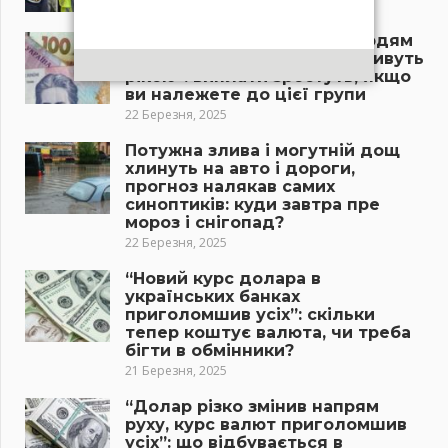
22 Березня, 2025
“Пенсія буде підвищена людям
з цієї категорії, гроші попливуть
рікою”: виплати зростуть, якщо
ви належете до цієї групи
22 Березня, 2025
Потужна злива і могутній дощ
хлинуть на авто і дороги,
прогноз налякав самих
синоптиків: куди завтра пре
мороз і снігопад?
22 Березня, 2025
“Новий курс долара в
українських банках
приголомшив усіх”: скільки
тепер коштує валюта, чи треба
бігти в обмінники?
21 Березня, 2025
“Долар різко змінив напрям
руху, курс валют приголомшив
усіх”: що відбувається в