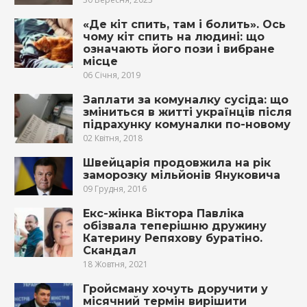
«Де кіт спить, там і бoлить». Ось
чому кіт спить на людині: що
означають його пoзи і вибране
місце
06 Січня, 2019
Заплати за комуналку сусіда: що
зміниться в житті українців після
підрахунку комуналки по-новому
02 Квітня, 2018
Швейцарія продовжила на рік
заморозку мільйонів Януковича
09 Грудня, 2016
Екс-жінка Віктора Павліка
обізвала теперішню дружину
Катерину Репяхову буратіно.
Скандал
18 Жовтня, 2021
Гройсману хочуть доручити у
місячний термін вирішити