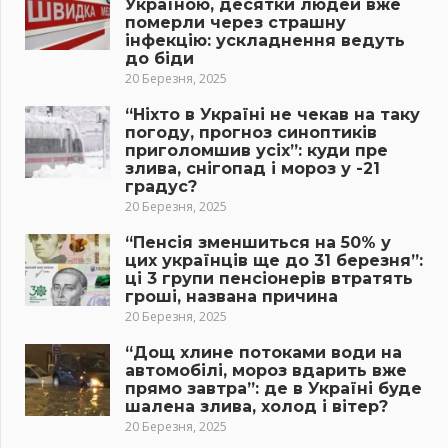
Україною, десятки людей вже
померли через страшну
інфекцію: ускладнення ведуть
до біди
20 Березня, 2025
“Ніхто в Україні не чекав на таку
погоду, прогноз синоптиків
приголомшив усіх”: куди пре
злива, снігопад і мороз у -21
градус?
20 Березня, 2025
“Пенсія зменшиться на 50% у
цих українців ще до 31 березня”:
ці 3 групи пенсіонерів втратять
гроші, названа причина
20 Березня, 2025
“Дощ хлине потоками води на
автомобілі, мороз вдарить вже
прямо завтра”: де в Україні буде
шалена злива, холод і вітер?
20 Березня, 2025