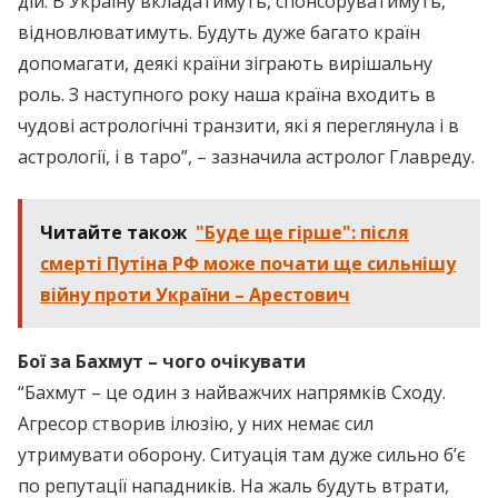
дій. В Україну вкладатимуть, спонсоруватимуть,
відновлюватимуть. Будуть дуже багато країн
допомагати, деякі країни зіграють вирішальну
роль. З наступного року наша країна входить в
чудові астрологічні транзити, які я переглянула і в
астрології, і в таро”, – зазначила астролог Главреду.
Читайте також
"Буде ще гірше": після
смерті Путіна РФ може почати ще сильнішу
війну проти України – Арестович
Бої за Бахмут – чого очікувати
“Бахмут – це один з найважчих напрямків Сходу.
Агресор створив ілюзію, у них немає сил
утримувати оборону. Ситуація там дуже сильно б’є
по репутації нападників. На жаль будуть втрати,