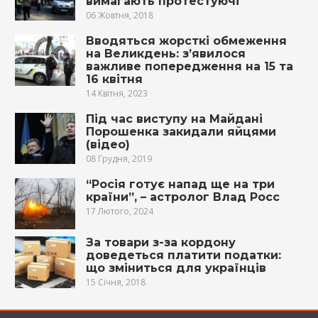
вимагають протестуючі
06 Жовтня, 2018
Вводяться жорсткі обмеження
на Великдень: з’явилося
важливе попередження на 15 та
16 квітня
14 Квітня, 2023
Під час виступу на Майдані
Порошенка закидали яйцями
(відео)
08 Грудня, 2019
“Росія готує напад ще на три
країни”, – астролог Влад Росс
17 Лютого, 2024
За товари з-за кордону
доведеться платити податки:
що зміниться для українців
15 Січня, 2018