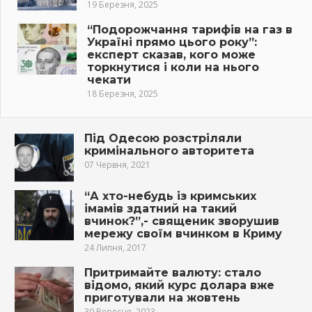
19 Березня, 2025
“Подорожчання тарифів на газ в
Україні прямо цього року”:
експерт сказав, кого може
торкнутися і коли на нього
чекати
18 Березня, 2025
Під Одесою розстріляли
кримінального авторитета
07 Червня, 2021
“А хто-небудь із кримських
імамів здатний на такий
вчинок?”,- священик зворушив
мережу своїм вчинком в Криму
24 Липня, 2017
Притримайте валюту: стало
відомо, який курс долара вже
приготували на жовтень
30 Вересня, 2023