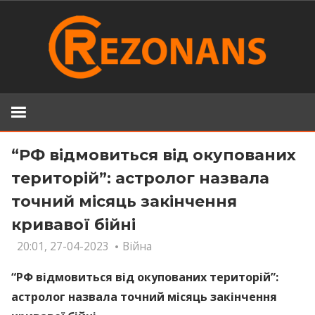
Skip
to
content
“РФ відмовиться від окупованих
територій”: астролог назвала
точний місяць закінчення
кривавої бійні
20:01, 27-04-2023
Війна
“РФ відмовиться від окупованих територій”:
астролог назвала точний місяць закінчення