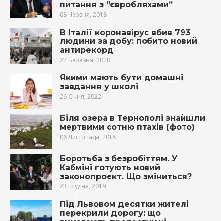
питання з “євробляхами”
08 Червня, 2018
В Італії коронавірус вбив 793
людини за добу: побито новий
антирекорд
22 Березня, 2020
Якими мають бути домашні
завдання у школі
26 Січня, 2022
Біля озера в Тернополі знайшли
мертвими сотню птахів (фото)
06 Листопада, 2018
Боротьба з безробіттям. У
Кабміні готують новий
законопроект. Що зміниться?
23 Грудня, 2019
Під Львовом десятки жителі
перекрили дорогу: що