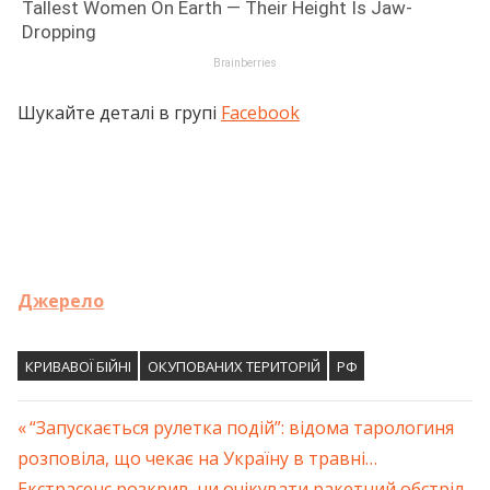
Шукайте деталі в групі
Facebook
Джерело
КРИВАВОЇ БІЙНІ
ОКУПОВАНИХ ТЕРИТОРІЙ
РФ
Previous
“Запускається рулетка подій”: відома тарологиня
Навігація
розповіла, що чекає на Україну в травні…
Post:
Next
Екстрасенс розкрив, чи очікувати ракетний обстріл