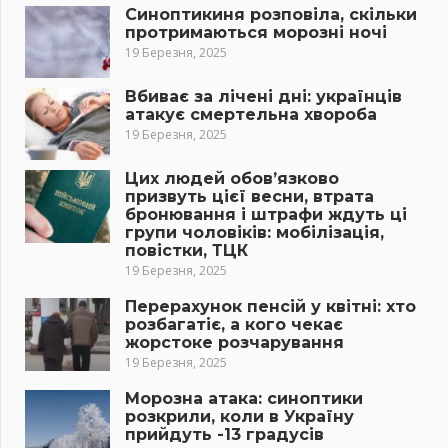
Синоптикиня розповіла, скільки
протримаються морозні ночі
19 Березня, 2025
Вбиває за лічені дні: українців
атакує смертельна хвороба
19 Березня, 2025
Цих людей обов’язково
призвуть цієї весни, втрата
бронювання і штрафи ждуть ці
групи чоловіків: мобілізація,
повістки, ТЦК
19 Березня, 2025
Перерахунок пенсій у квітні: хто
розбагатіє, а кого чекає
жорстоке розчарування
19 Березня, 2025
Морозна атака: синоптики
розкрили, коли в Україну
прийдуть -13 градусів