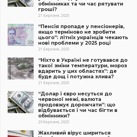
обмінниках та чи час рятувати
гроші?
21 Березня, 2025
“Пенсія пропаде у пенсіонерів,
якщо терміново не зробити
цього”: літніх українців чекають
нові проблеми у 2025 році
21 Березня, 2025
“Ніхто в Україні не готувався до
такої зміни температури, мороз
вдарить у цих областях”: де
буде дощ і потужна злива?
21 Березня, 2025
“Долар і євро несуться до
червоної межі, валюта
продовжує дорожчати”: що
відбувається і чи час бігти в
обмінники?
20 Березня, 2025
Жахливий вірус шириться