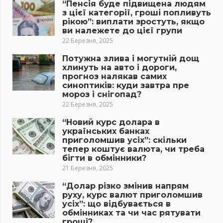
“Пенсія буде підвищена людям
з цієї категорії, гроші попливуть
рікою”: виплати зростуть, якщо
ви належете до цієї групи
22 Березня, 2025
Потужна злива і могутній дощ
хлинуть на авто і дороги,
прогноз налякав самих
синоптиків: куди завтра пре
мороз і снігопад?
22 Березня, 2025
“Новий курс долара в
українських банках
приголомшив усіх”: скільки
тепер коштує валюта, чи треба
бігти в обмінники?
21 Березня, 2025
“Долар різко змінив напрям
руху, курс валют приголомшив
усіх”: що відбувається в
обмінниках та чи час рятувати
гроші?