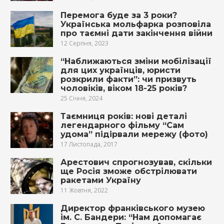
Перемога буде за 3 роки?
Українська мольфарка розповіла
про таємні дати закінчення війни
12 Серпня, 2023
“Наближаються зміни мобілізації
для цих українців, юристи
розкрили факти”: чи призвуть
чоловіків, віком 18-25 років?
25 Січня, 2024
Таємниця років: нові деталі
легендарного фільму “Сам
удома” пiдiрвали мережу (фото)
17 Листопада, 2017
Арестович спрогнозував, скільки
ще Росія зможе обстрілювати
ракетами Україну
11 Жовтня, 2022
Директор франківського музею
ім. С. Бандери: “Нам допомагає