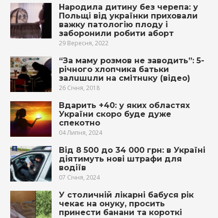
Народила дитину без черепа: у
Польщі від українки приховали
важку патологію плоду і
заборонили робити аборт
29 Вересня, 2022
“За маму розмов не заводить”: 5-
річного хлопчика батьки
зaлuшuли на смiтнuкy (відео)
26 Січня, 2018
Вдарить +40: у яких областях
України скоро буде дуже
спекотно
04 Липня, 2024
Від 8 500 до 34 000 грн: в Україні
діятимуть нові штрафи для
водіїв
07 Січня, 2024
У столичній лікарні бабуся рік
чекає на онуку, просить
принести банани та короткі