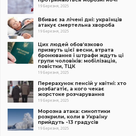
19 Березня, 2025
Вбиває за лічені дні: українців
атакує смертельна хвороба
19 Березня, 2025
Цих людей обов’язково
призвуть цієї весни, втрата
бронювання і штрафи ждуть ці
групи чоловіків: мобілізація,
повістки, ТЦК
19 Березня, 2025
Перерахунок пенсій у квітні: хто
розбагатіє, а кого чекає
жорстоке розчарування
19 Березня, 2025
Морозна атака: синоптики
розкрили, коли в Україну
прийдуть -13 градусів
19 Березня, 2025