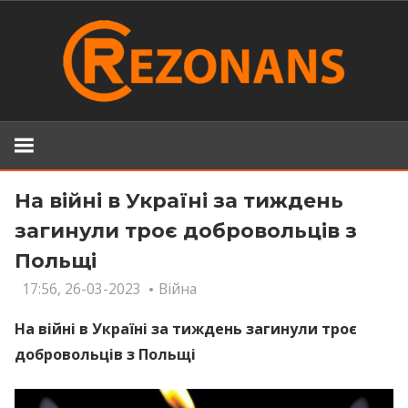
Skip
to
content
На війні в Україні за тиждень
загинули троє добровольців з
Польщі
17:56, 26-03-2023
Війна
На війні в Україні за тиждень загинули троє
добровольців з Польщі