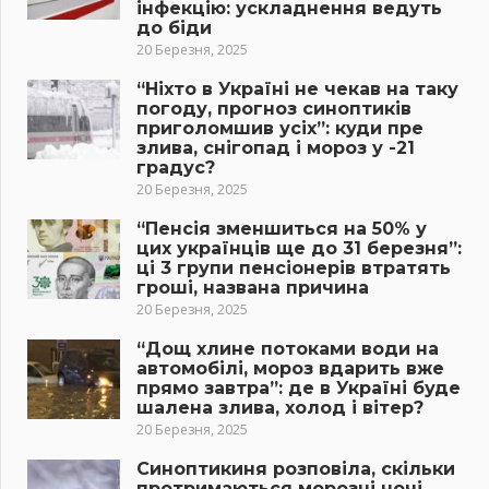
інфекцію: ускладнення ведуть
до біди
20 Березня, 2025
“Ніхто в Україні не чекав на таку
погоду, прогноз синоптиків
приголомшив усіх”: куди пре
злива, снігопад і мороз у -21
градус?
20 Березня, 2025
“Пенсія зменшиться на 50% у
цих українців ще до 31 березня”:
ці 3 групи пенсіонерів втратять
гроші, названа причина
20 Березня, 2025
“Дощ хлине потоками води на
автомобілі, мороз вдарить вже
прямо завтра”: де в Україні буде
шалена злива, холод і вітер?
20 Березня, 2025
Синоптикиня розповіла, скільки
протримаються морозні ночі