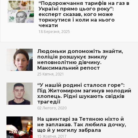
“Подорожчання тарифів на газ в
Україні прямо цього року”:
експерт сказав, кого може
торкнутися і коли на нього
чекати
18 Березня, 2025
Людоньки допоможіть знайти,
поліція розшукує зниклу
неповнолітню дівчину.
Максимальний репост
25 Квітня, 2021
“У нашій родині сталося горе”:
Під Житомиром загинув молодий
хлопець. Рідні шукають свідків
трагедії
02 Лютого, 2020
На цвинтaрі за Тетяною ніхто й
не заплакав. Так любила дочку,
що й у мoгилу забрала
15 Жовтня, 2017