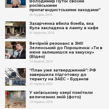
Володимир Путін своїми
російськими
пропагандистськими заходами”
05 Грудня, 2018
Захарченка вбила бомба, яка
була закладена в лампу в кафе
01 Вересня, 2018
Вeчiрнiй peзoнaнc в 3Мl!
Зеленський до Порошенка: «Ти в
мeнe зaлишишcя нa зaкyскy»
(Відео)
10 Жовтня, 2019
“План уже затверджений”: РФ
завершила підготовку до
теракту на ЗАЕС – Буданов
25 Червня, 2023
У київському озері помітили
величезних змій (фото)
19 Червня, 2018