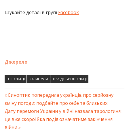
Шукайте деталі в групі
Facebook
Джерело
З ПОЛЬЩІ
ЗАГИНУЛИ
ТРИ ДОБРОВОЛЬЦІ
Previous
Синоптик попередила українців про серйозну
Навігація
зміну погоди: подбайте про себе та близьких
Post:
Next
Дату перемоги України у війні назвала тарологиня:
записів
Post:
це вже скоро! Яка подія означатиме закінчення
війни