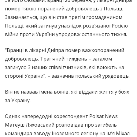
За його словами, вранці 26 березня, у лікарні Дніпра
помер тяжко поранений доброволець з Польщі.
Зазначається, що він став третім громадянином
Польщі, який загинув унаслідок розв’язаної Росією
війни проти України упродовж останнього тижня.
“Вранці в лікарні Дніпра помер важкопоранений
доброволець. Трагічний тиждень – загалом
загинуло 3 наших співвітчизників, які воюють на
стороні України”, – зазначив польський урядовець.
Він не назвав імена воїнів, які віддали життя у боях
за Україну.
Однак напередодні кореспондент Polsat News
Матеуш Ляховський розповідав про загибель
командира взводу Іноземного легіону на ім’я Міхал.