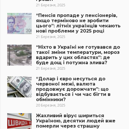
21 Березня, 2025
“Пенсія пропаде у пенсіонерів,
якщо терміново не зробити
цього”: літніх українців чекають
нові проблеми у 2025 році
21 Березня, 2025
“Ніхто в Україні не готувався до
такої зміни температури, мороз
вдарить у цих областях”: де
буде дощ і потужна злива?
21 Березня, 2025
“Долар і євро несуться до
червоної межі, валюта
продовжує дорожчати”: що
відбувається і чи час бігти в
обмінники?
20 Березня, 2025
Жахливий вірус шириться
Україною, десятки людей вже
померли через страшну