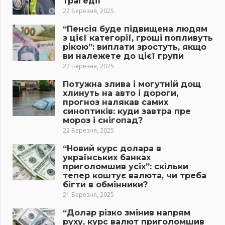
трагедії
22 Березня, 2025
“Пенсія буде підвищена людям
з цієї категорії, гроші попливуть
рікою”: виплати зростуть, якщо
ви належете до цієї групи
22 Березня, 2025
Потужна злива і могутній дощ
хлинуть на авто і дороги,
прогноз налякав самих
синоптиків: куди завтра пре
мороз і снігопад?
22 Березня, 2025
“Новий курс долара в
українських банках
приголомшив усіх”: скільки
тепер коштує валюта, чи треба
бігти в обмінники?
21 Березня, 2025
“Долар різко змінив напрям
руху, курс валют приголомшив