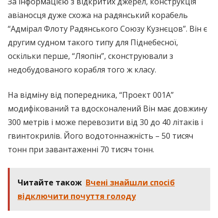
За інформацією з відкритих джерел, конструкція
авіаносця дуже схожа на радянський корабель
“Адмірал Флоту Радянського Союзу Кузнєцов”. Він є
другим судном такого типу для Піднебесної,
оскільки перше, “Ляопін”, сконструювали з
недобудованого корабля того ж класу.
На відміну від попередника, “Проект 001А”
модифікований та вдосконалений Він має довжину
300 метрів і може перевозити від 30 до 40 літаків і
гвинтокрилів. Його водотоннажність – 50 тисяч
тонн при завантаженні 70 тисяч тонн.
Читайте також
Вчені знайшли спосіб
відключити почуття голоду