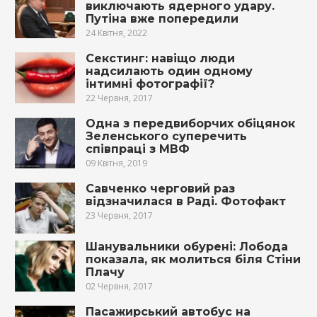
виключають ядерного удару.
Путіна вже попередили
24 Квітня, 2022
Секстинг: навіщо люди
надсилають один одному
інтимні фотографії?
22 Червня, 2017
Одна з передвиборчих обіцянок
Зеленського суперечить
співпраці з МВФ
09 Квітня, 2019
Савченко черговий раз
відзначилася в Раді. Фотофакт
23 Червня, 2017
Шанувальники обурені: Лобода
показала, як молиться біля Стіни
Плачу
02 Червня, 2017
Пасажирський автобус на