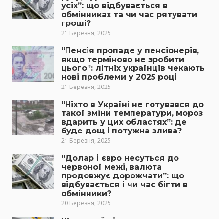
усіх”: що відбувається в
обмінниках та чи час рятувати
гроші?
21 Березня, 2025
“Пенсія пропаде у пенсіонерів,
якщо терміново не зробити
цього”: літніх українців чекають
нові проблеми у 2025 році
21 Березня, 2025
“Ніхто в Україні не готувався до
такої зміни температури, мороз
вдарить у цих областях”: де
буде дощ і потужна злива?
21 Березня, 2025
“Долар і євро несуться до
червоної межі, валюта
продовжує дорожчати”: що
відбувається і чи час бігти в
обмінники?
20 Березня, 2025