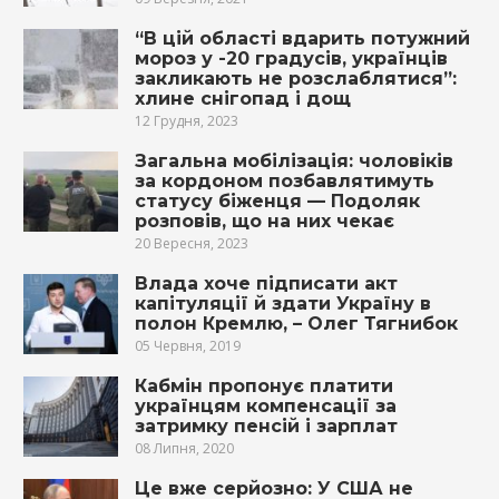
“В цій області вдарить потужний
мороз у -20 градусів, українців
закликають не розслаблятися”:
хлине снігопад і дощ
12 Грудня, 2023
Загальна мобілізація: чоловіків
за кордоном позбавлятимуть
статусу біженця — Подоляк
розповів, що на них чекає
20 Вересня, 2023
Влада хоче підписати акт
капітуляції й здати Україну в
полон Кремлю, – Олег Тягнибок
05 Червня, 2019
Кабмін пропонує платити
українцям компенсації за
затримку пенсій і зарплат
08 Липня, 2020
Це вже серйозно: У США не