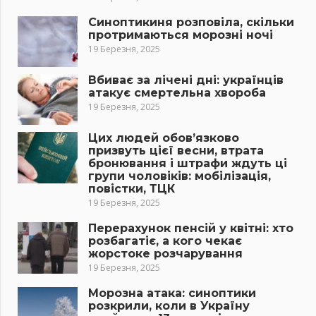
Синоптикиня розповіла, скільки
протримаються морозні ночі
19 Березня, 2025
Вбиває за лічені дні: українців
атакує смертельна хвороба
19 Березня, 2025
Цих людей обов’язково
призвуть цієї весни, втрата
бронювання і штрафи ждуть ці
групи чоловіків: мобілізація,
повістки, ТЦК
19 Березня, 2025
Перерахунок пенсій у квітні: хто
розбагатіє, а кого чекає
жорстоке розчарування
19 Березня, 2025
Морозна атака: синоптики
розкрили, коли в Україну