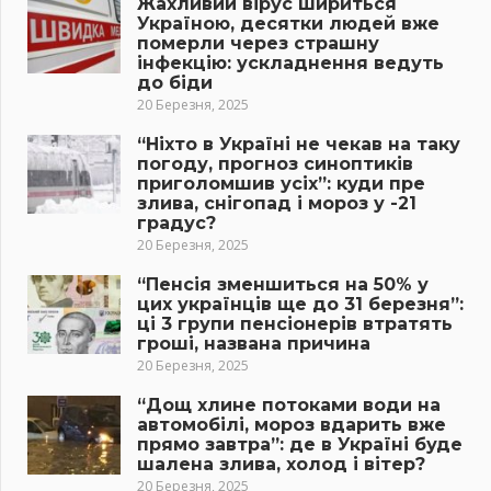
Жахливий вірус шириться
Україною, десятки людей вже
померли через страшну
інфекцію: ускладнення ведуть
до біди
20 Березня, 2025
“Ніхто в Україні не чекав на таку
погоду, прогноз синоптиків
приголомшив усіх”: куди пре
злива, снігопад і мороз у -21
градус?
20 Березня, 2025
“Пенсія зменшиться на 50% у
цих українців ще до 31 березня”:
ці 3 групи пенсіонерів втратять
гроші, названа причина
20 Березня, 2025
“Дощ хлине потоками води на
автомобілі, мороз вдарить вже
прямо завтра”: де в Україні буде
шалена злива, холод і вітер?
20 Березня, 2025