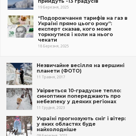
прийдуть -13 градусів
19 Березня, 2025
“Подорожчання тарифів на газ в
Україні прямо цього року”:
експерт сказав, кого може
торкнутися і коли на нього
чекати
18 Березня, 2025
Незвичайне весілля на вершині
планети (ФОТО)
11 Травня, 2017
Увірветься 10-градусне тепло:
синоптики попереджають про
небезпеку у деяких регіонах
11 Грудня, 2023
Україні прогнозують сніг і вітер:
у яких областях буде
найхолодніше
09 Березня, 2021