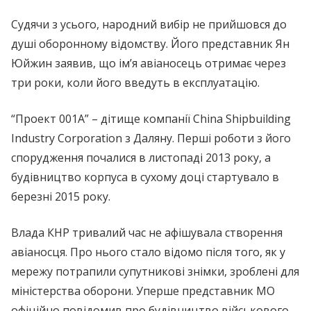
Судячи з усього, народний вибір не прийшовся до
душі оборонному відомству. Його представник Ян
Юйжин заявив, що ім’я авіаносець отримає через
три роки, коли його введуть в експлуатацію.
“Проект 001А” – дітище компанії China Shipbuilding
Industry Corporation з Даляну. Перші роботи з його
спорудження почалися в листопаді 2013 року, а
будівництво корпуса в сухому доці стартувало в
березні 2015 року.
Влада КНР тривалий час не афішувала створення
авіаносця. Про нього стало відомо після того, як у
мережу потрапили супутникові знімки, зроблені для
міністерства оборони. Уперше представник МО
офіційно повідомив про будівництво військового