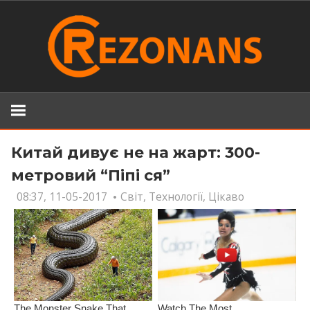
Skip
to
content
Китай дивує не на жарт: 300-
метровий “Піпі ся”
08:37, 11-05-2017
Світ
,
Технології
,
Цікаво