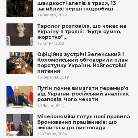
швидкості злетів з траси, 13
загиблих: перші подробиці
14 Лютого, 2019
Таролог розповіла, що чекає на
Україну в травні: “Буде сумно,
жорстко”…
18 Квітня, 2023
Офіційна зустріч! Зеленський і
Коломойський обговорили план
порятунку України. Найгостріші
питання
10 Вересня, 2019
Путін почне вимагати перемир’я
від України: російський аналітик
розповів, чого чекати
19 Липня, 2022
Мінекономіки готує нові правила
бронювання працівників: що
зміниться до листопада
12 Жовтня, 2024