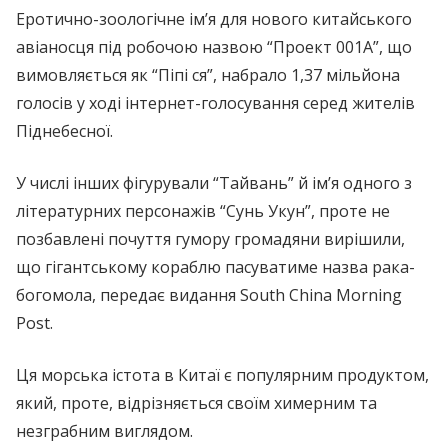
Еротично-зоологічне ім’я для нового китайського
авіаносця під робочою назвою “Проект 001А”, що
вимовляється як “Піпі ся”, набрало 1,37 мільйона
голосів у ході інтернет-голосування серед жителів
Піднебесної.
У числі інших фігурували “Тайвань” й ім’я одного з
літературних персонажів “Сунь Укун”, проте не
позбавлені почуття гумору громадяни вирішили,
що гігантському кораблю пасуватиме назва рака-
богомола, передає видання South China Morning
Post.
Ця морська істота в Китаї є популярним продуктом,
який, проте, відрізняється своїм химерним та
незграбним виглядом.