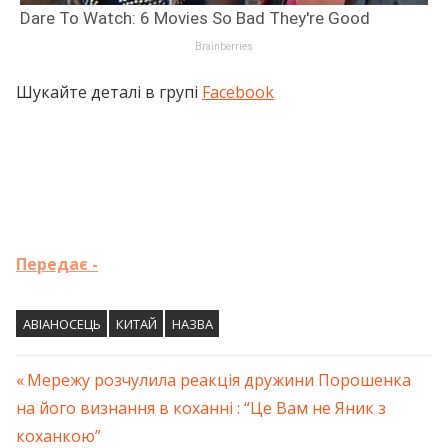
Шукайте деталі в групі
Facebook
Передає -
АВІАНОСЕЦЬ
КИТАЙ
НАЗВА
Previous
Мережу розчулила реакція дружини Порошенка
Навігація
на його визнання в коханні : “Це Вам не Яник з
Post:
коханкою”