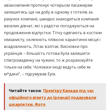
авіакомпанія пропонує чотирьом пасажирам
залишитись ще на добу в одному з готелів за
рахунок компанії, швидко знаходиться компанія
веселих дівчат, які з радістю погоджуються на
продовження відпустки. Тітку одягають в костюм
хімзахисту, оклеюють плівкою карантинні місця і
всадовлюють. Літак взлітає. Висновки про
українців – більшість готова була залишити
співгромадянку на чужині, то ж розраховуйте
тільки на себе. Чоловіки іноді ведуть себе як
м*даки”, – підсумував Ерік.
Читайте також
Прем’єру Канади під час
офіційного візиту до Ірландії подарували
шкарпетки. Фото