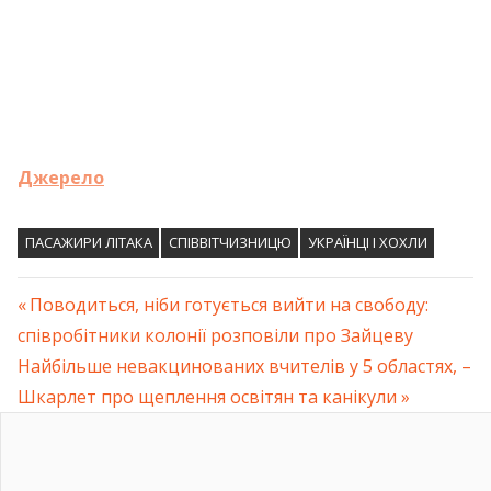
Джерело
ПАСАЖИРИ ЛІТАКА
СПІВВІТЧИЗНИЦЮ
УКРАЇНЦІ І ХОХЛИ
Previous
Поводиться, ніби готується вийти на свободу:
Навігація
співробітники колонії розповіли про Зайцеву
Post:
Next
Найбільше невакцинованих вчителів у 5 областях, –
записів
Post:
Шкарлет про щеплення освітян та канікули