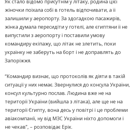
Як стало відомо присутнім у літаку, родина цієї
жіночки поїхала собі в готель відпочивати, а її
залишили у аеропорту. За здогадкою пасажирів,
жінка думала пересидіти у готелі, але єгиптяни її не
випустили з аеропорту і поставили умову
командиру екіпажу, що літак не злетить, поки
українку не заберуть на борт і не доправлять до
Запоріжжя.
“Командир визнає, що протоколів як діяти в такій
ситуаціі у них немає. Звернулися до консула України,
консул культурно послав. Людина вже не на
території України (вийшла з літака), але ще не на
території Єгипту, вона десь у повітрі і це проблеми
авіакомпанії, ну від МЗС України ніхто допомоги і
не чекав”, – розповідає Ерік.