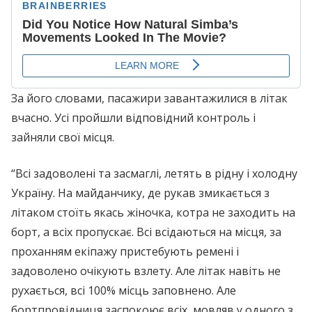
За його словами, пасажири завантажилися в літак
вчасно. Усі пройшли відповідний контроль і
зайняли свої місця.
“Всі задоволені та засмаглі, летять в рідну і холодну
Україну. На майданчику, де рукав змикається з
літаком стоїть якась жіночка, котра не заходить на
борт, а всіх пропускає. Всі всідаються на місця, за
проханням екіпажу пристебують ремені і
задоволено очікують взлету. Але літак навіть не
рухається, всі 100% місць заповнено. Але
бортпровідниця заспокоює всіх, мовляв у одного з