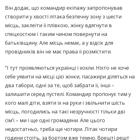
Він додає, що командир екіпажу запропонував
створити у хвості літака безпечну зону з шести
місць, заклеіти її плівкою, жінку вдягнути в
спецкостюм і таким чином повернути на
батьківщину. Але місць немає, а у відсік для
провідників він не має права її розмістити.
“І тут проявляються українці і хохли. Ніхто не хоче
себе уявити на місці цієї жінки, пасажири діляться на
два табори, одні за те, щоб забрати її, інші –
залишити серед пустелі. Командир пропонує тим у
кого малі діти, взяти їх на руки і звільнити шість
місць, погодились на такі незручності тільки дві
сім’ї – ми і ще одні громадяни. Але цього
недостатньо, треба ще чотири. Літак чотири
години стоїть, за бортом вже темно. Врешті решт