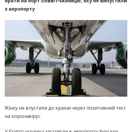
брати на борт співвітчизницю, яку не випустили
з аеропорту
Жінку не впустили до країни через позитивний тест
на коронавірус.
У Єгипті українці застрягли в аеропорту Хургади