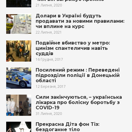
21 Липня, 2020
Долари в Україні будуть
продавати за новими правилами:
чи вплине на курс
22 Липня, 2021
Подвійне вбивство у метро:
цинізм спантеличив навіть
суддів
16 Грудня, 2017
Посилений режим : Переведені
підрозділи поліції в Донецькій
області
12 Березня, 2017
Сили закінчуються, – українська
лікарка про болісну боротьбу з
COVID-19
31 Липня, 2020
Прекрасна Діта фон Тіз:
бездоганне тіло