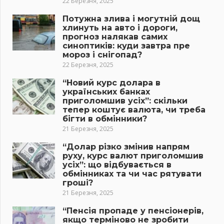
22 Березня, 2025
Потужна злива і могутній дощ
хлинуть на авто і дороги,
прогноз налякав самих
синоптиків: куди завтра пре
мороз і снігопад?
22 Березня, 2025
“Новий курс долара в
українських банках
приголомшив усіх”: скільки
тепер коштує валюта, чи треба
бігти в обмінники?
21 Березня, 2025
“Долар різко змінив напрям
руху, курс валют приголомшив
усіх”: що відбувається в
обмінниках та чи час рятувати
гроші?
21 Березня, 2025
“Пенсія пропаде у пенсіонерів,
якщо терміново не зробити