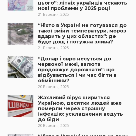
цього”: літніх українців чекають
нові проблеми у 2025 році
21 Березня, 2025
“Ніхто в Україні не готувався до
такої зміни температури, мороз
вдарить у цих областях”: де
буде дощ і потужна злива?
21 Березня, 2025
“Долар і євро несуться до
червоної межі, валюта
продовжує дорожчати”: що
відбувається і чи час бігти в
обмінники?
20 Березня, 2025
Жахливий вірус шириться
Україною, десятки людей вже
померли через страшну
інфекцію: ускладнення ведуть
до біди
20 Березня, 2025