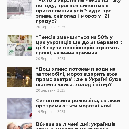
“Ніхто в Україні не чекав на таку
погоду, прогноз синоптиків
приголомшив усіх”: куди пре
злива, снігопад і мороз у -21
градус?
20 Березня, 2025
“Пенсія зменшиться на 50% у
цих українців ще до 31 березня”:
ці 3 групи пенсіонерів втратять
гроші, названа причина
20 Березня, 2025
“Дощ хлине потоками води на
автомобілі, мороз вдарить вже
прямо завтра”: де в Україні буде
шалена злива, холод і вітер?
20 Березня, 2025
Синоптикиня розповіла, скільки
протримаються морозні ночі
19 Березня, 2025
Вбиває за лічені дні: українців