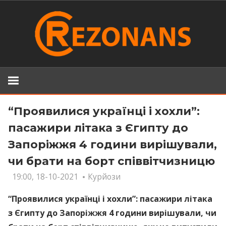
Skip
to
content
“Проявилися українці і хохли”:
пасажири літака з Єгипту до
Запоріжжя 4 години вирішували,
чи брати на борт співвітчизницю
19:00, 18-10-2021
Курйози
“Проявилися українці і хохли”: пасажири літака
з Єгипту до Запоріжжя 4 години вирішували, чи