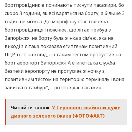
бортпровідників починають тиснути пасажири, бо
скоро 3 години, як всі варяться на борту, а більше 3
годин не можна. До мікрофону стає головна
бортпровідниця і пояснює, що літак прибув з
Запоріжжя, на борту була жінка з сім’єю, яка на
виході з літака показала єгиптянам позитивний
ПЦР тест на ковід, її з таким тестом пропустив на
борт аеропорт Запоріжжя. А єгипетська служба
безпеки аеропорту не пропускає жіночку з
позитивним тестом на територію терміналу і вона
зависла в тамбурі”, – розповідає пасажир.
Читайте також
У Тернополі знайшли дуже
дивного зеленого їжака (ФОТОФАКТ)