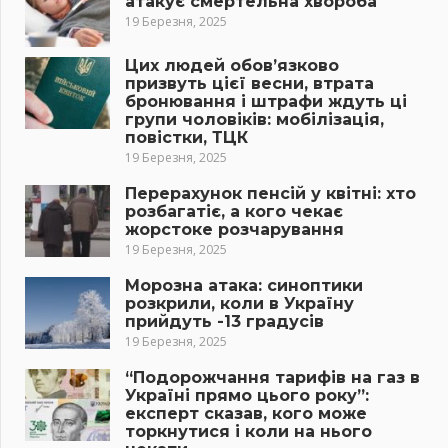
атакує смертельна хвороба
19 Березня, 2025
Цих людей обов’язково
призвуть цієї весни, втрата
бронювання і штрафи ждуть ці
групи чоловіків: мобілізація,
повістки, ТЦК
19 Березня, 2025
Перерахунок пенсій у квітні: хто
розбагатіє, а кого чекає
жорстоке розчарування
19 Березня, 2025
Морозна атака: синоптики
розкрили, коли в Україну
прийдуть -13 градусів
19 Березня, 2025
“Подорожчання тарифів на газ в
Україні прямо цього року”:
експерт сказав, кого може
торкнутися і коли на нього