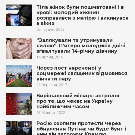
Тіла жінок були пошматовані і в
крові: молодий киянин
розправився з матірю і викинувся
з вікна
02 Грудня, 2018
“Залякували та утримували
силою”: П’ятеро молодиків двічі
зґвалтували 14-річну дівчину
14 Липня, 2018
Через пост нареченої у
соцмережі священик відмовився
вінчати пару
22 Вересня, 2017
Вирішальний місяць: астролог
про те, що чекає на Україну
найближчим часом
07 Жовтня, 2022
Росію охопили протести через
обнулення Путіна: чи буде бунт і
чим він загрожує Кремлю