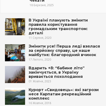
чекати
18 Березня, 2025
В Україні планують змінити
правила користування
громадським транспортом:
деталі
11 Серпня, 2020
Змінити усе! Перша леді взялася
за серйозну справу, це наше
майбутнє: благородний вчинок
17 Лютого, 2020
Вдарить +8: “бабине літо”
закінчується, в Україну
вривається похолодання
01 Жовтня, 2023
Курорт «Свидовець»: які загрози
несе Карпатам рекреаційний
комплекс
16 Жовтня, 2018