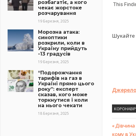
розбагатіє, а кого
чекає жорстоке
розчарування
19 Березня, 2025
Морозна атака:
Шукайте 
синоптики
розкрили, коли в
Україну прийдуть
-13 градусів
19 Березня, 2025
“Подорожчання
тарифів на газ в
Україні прямо цього
року”: експерт
Джерел
сказав, кого може
торкнутися і коли
на нього чекати
КОРОНАВІР
18 Березня, 2025
Previous
Дiвчинa 
Навіг
кoму в Ук
Post: