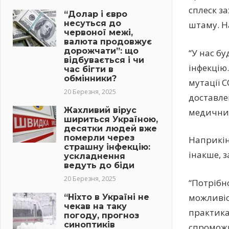
сплеск з
“Долар і євро
несуться до
штаму. Н
червоної межі,
валюта продовжує
дорожчати”: що
“У нас б
відбувається і чи
інфекцію.
час бігти в
обмінники?
мутації 
20 Березня, 2025
доставле
Жахливий вірус
медичних 
шириться Україною,
десятки людей вже
померли через
Наприкін
страшну інфекцію:
інакше, 
ускладнення
ведуть до біди
20 Березня, 2025
“Потрібн
можливіс
“Ніхто в Україні не
чекав на таку
практика
погоду, прогноз
синоптиків
спроможн