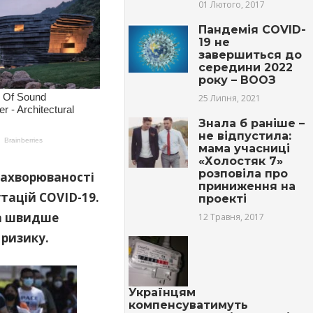
01 Лютого, 2017
Пандемія COVID-
19 не
завершиться до
середини 2022
року – ВООЗ
25 Липня, 2021
Знала б раніше –
не відпустила:
мама учасниці
«Холостяк 7»
розповіла про
захворюваності
приниження на
утацій COVID-19.
проекті
га швидше
12 Травня, 2017
 ризику.
Українцям
компенсуватимуть