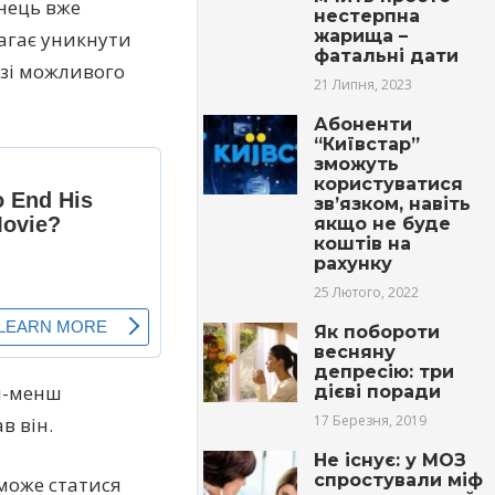
нець вже
нестерпна
жарища –
агає уникнути
фатальні дати
зі можливого
21 Липня, 2023
Абоненти
“Київстар”
зможуть
користуватися
зв’язком, навіть
якщо не буде
коштів на
рахунку
25 Лютого, 2022
Як побороти
весняну
депресію: три
ьш-менш
дієві поради
17 Березня, 2019
в він.
Не існує: у МОЗ
спростували міф
 може статися