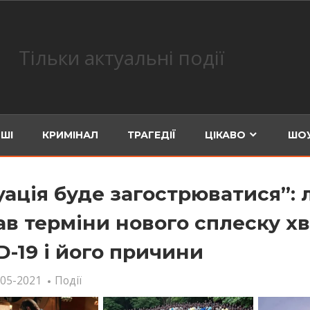
Тільки актуальні події
ШІ
КРИМІНАЛ
ТРАГЕДІЇ
ЦІКАВО
ШОУ
уація буде загострюватися”: 
ав терміни нового сплеску х
D-19 і його причини
-05-2021
Події