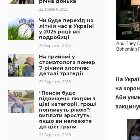
річна донька
22 Травня, 2025
Чи буде перехід на
літній час в Україні
у 2025 році: всі
подробиці
29 Березня, 2025
На прийомі у
стоматолога помер
7-річний хлопчик:
деталі трагедії
На Украї
22 Березня, 2025
на корон
“Пенсія буде
Аби уник
підвищена людям з
цієї категорії, гроші
вакцинув
попливуть рікою”:
виплати зростуть,
якщо ви належете
до цієї групи
22 Березня, 2025