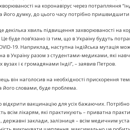
ахворюваності на коронавірус через потрапляння “ін
а його думку, до цього часу потрібно пришвидшити 
уде декілька хвиль підвищення захворюваності на к
 Це буде пов’язано із тим, що в Україну будуть потр
COVID-19. Наприклад, наступна індійська мутація мо
на в Україну разом з студентами-медиками, які нав
вузах і є громадянами Індії”, – заявив Петров.
ець він наголосив на необхідності прискорення темп
за його словами, буде проблема.
о відкрити вакцинацію для усіх бажаючих. Потрібно
ть всім лікарям, які практикують – приватна практ
, державні заклади, залізниця – всім медичним уста
ість виконувати щеплення, максимально це робити