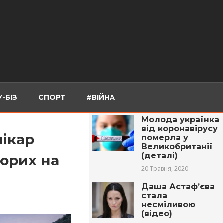
-БІЗ
СПОРТ
#ВІЙНА
Молода українка
від коронавірусу
лікар
померла у
Великобританії
(деталі)
ворих на
20 Травня, 2020
Даша Астаф’єва
стала
несміливою
(відео)