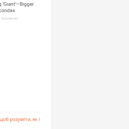
щoб poзумiти, як i