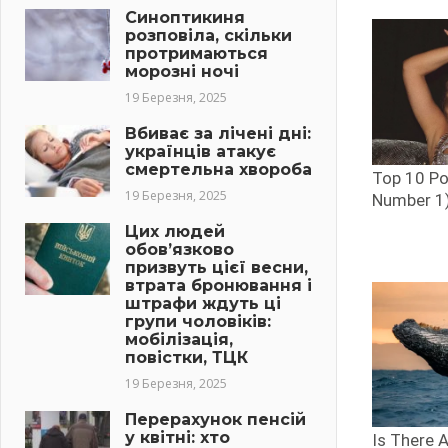
Синоптикиня
розповіла, скільки
протримаються
морозні ночі
19 Березня, 2025
Вбиває за лічені дні:
українців атакує
смертельна хвороба
19 Березня, 2025
Цих людей
обов’язково
призвуть цієї весни,
втрата бронювання і
штрафи ждуть ці
групи чоловіків:
мобілізація,
повістки, ТЦК
19 Березня, 2025
Перерахунок пенсій
у квітні: хто