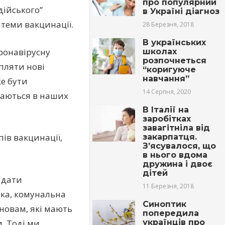
про популярний
дійського”
в Україні діагноз
теми вакцинації.
28 Березня, 2018
В українських
оронавірусну
школах
розпочнеться
апляти нові
“коригуюче
навчання”
же бути
14 Серпня, 2020
чаються в наших
В Італії на
заробітках
зaвaгiтніла від
ів вакцинації,
закарпатця.
З’ясyвалося, що
в нього вдома
дружина і двоє
дітей
 дати
11 Березня, 2018
ика, комунальна
Синоптик
новам, які мають
попередила
українців про
. Тоді ми