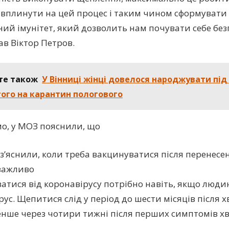
вплинути на цей процес і таким чином сформувати
ий імунітет, який дозволить нам почувати себе безп
ав Віктор Петров.
те також
У Вінниці жінці довелося народжувати пі
ого на карантин пологового
о, у МОЗ пояснили, що
з’яснили, коли треба вакцинуватися після перенесен
важливо
атися від коронавірусу потрібно навіть, якщо люди
рус. Щепитися слід у період до шести місяців після 
ше через чотири тижні після перших симптомів х