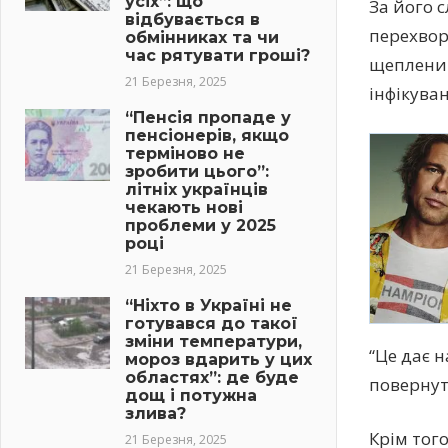
усіх”: що
За його 
відбувається в
перехвор
обмінниках та чи
час рятувати гроші?
щепленим
21 Березня, 2025
інфікува
“Пенсія пропаде у
пенсіонерів, якщо
терміново не
зробити цього”:
літніх українців
чекають нові
проблеми у 2025
році
21 Березня, 2025
“Ніхто в Україні не
готувався до такої
зміни температури,
“Це дає 
мороз вдарить у цих
областях”: де буде
повернути
дощ і потужна
злива?
Крім того
21 Березня, 2025