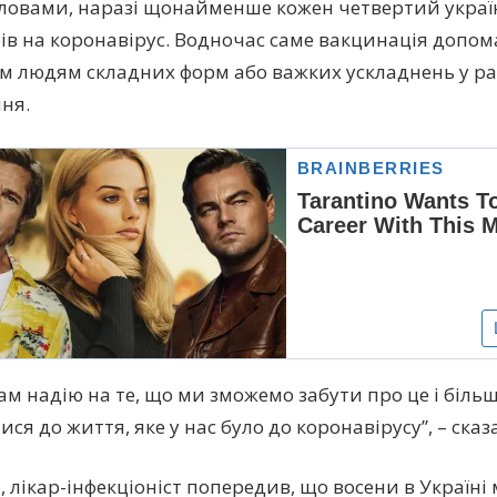
словами, наразі щонайменше кожен четвертий украї
ів на коронавірус. Водночас саме вакцинація допом
 людям складних форм або важких ускладнень у ра
ння.
нам надію на те, що ми зможемо забути про це і біл
ся до життя, яке у нас було до коронавірусу”, – сказа
, лікар-інфекціоніст попередив, що восени в Україні