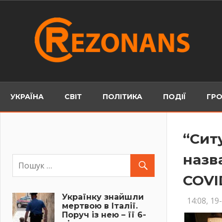
Skip
to
content
УКРАЇНА
СВІТ
ПОЛІТИКА
ПОДІЇ
ГРО
“Сит
назв
COVI
Українку знайшли
14:08, 19
мертвою в Італії.
Поруч із нею – її 6-