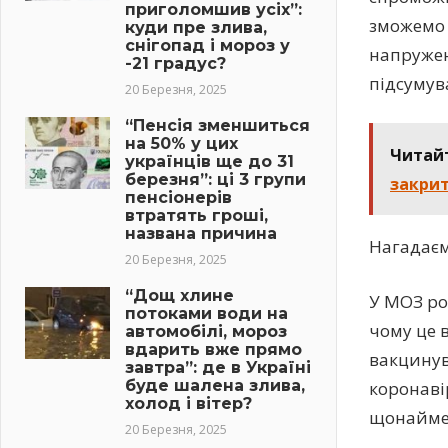
приголомшив усіх”:
зможемо 
куди пре злива,
снігопад і мороз у
напружен
-21 градус?
підсумув
20 Березня, 2025
“Пенсія зменшиться
на 50% у цих
Читай
українців ще до 31
березня”: ці 3 групи
закрит
пенсіонерів
втратять гроші,
названа причина
Нагадаєм
20 Березня, 2025
“Дощ хлине
У МОЗ ро
потоками води на
чому це 
автомобілі, мороз
вдарить вже прямо
вакцинув
завтра”: де в Україні
буде шалена злива,
коронаві
холод і вітер?
щонаймен
20 Березня, 2025