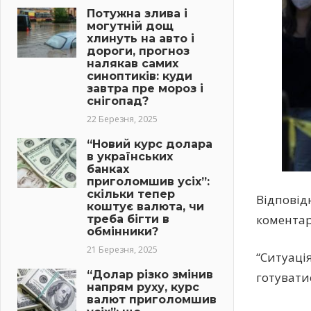
Потужна злива і
могутній дощ
хлинуть на авто і
дороги, прогноз
налякав самих
синоптиків: куди
завтра пре мороз і
снігопад?
22 Березня, 2025
“Новий курс долара
в українських
банках
приголомшив усіх”:
скільки тепер
Відповід
коштує валюта, чи
коментарі
треба бігти в
обмінники?
21 Березня, 2025
“Ситуаці
“Долар різко змінив
готуватис
напрям руху, курс
валют приголомшив