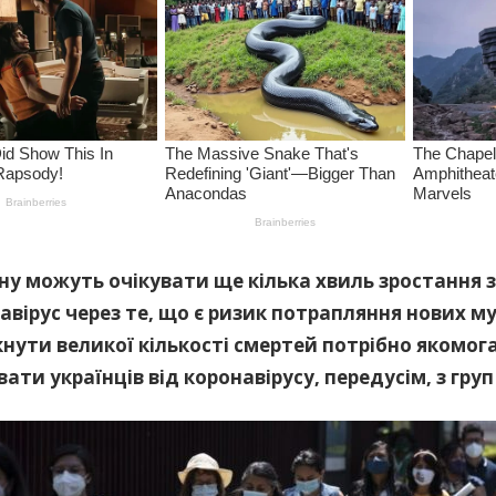
ну можуть очікувати ще кілька хвиль зростання 
авірус через те, що є ризик потрапляння нових м
нути великої кількості смертей потрібно якомо
ати українців від коронавірусу, передусім, з груп