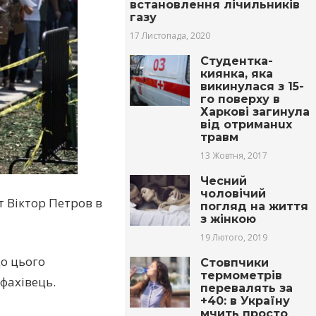
встановлення лічильників
газу
17 Листопада, 2020
Студентка-
киянка, яка
викинулася з 15-
го поверху в
Харкові зaгинула
від отримaнuх
тpaвм
13 Жовтня, 2017
Чесний
чоловічий
т Віктор Петров в
погляд на життя
з жінкою
19 Лютого, 2019
до цього
Стовпчики
термометрів
 фахівець.
перевалять за
+40: в Україну
мчить просто