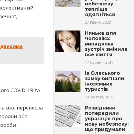
небезпеку:
 колективний
тепліше
одягніться
ечно”, –
27 Квітня, 2023
Нянька для
чоловіка:
випадкова
д дверима
зустріч змінила
все життя
17 Серпня, 2017
Із Олеського
замку вигнали
іноземних
туристів
ого COVID-19 та
14 Жовтня, 2018
на вже перенесла
Розвідники
попередили
хвороби або
українців про
нову небезпеку:
вороби.
що придумали