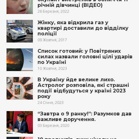
річній дівчинці (ВІДЕО)
26 Березня, 2022
Жінку, яка відкрила газ у
квартирі доставили до відділку
поліції
09 Жовтня, 2017
Список готовий: у Повітряних
силах назвали головні цілі ударів
по Україні
10 Жовтня, 2023
В Україну йде велике лихо.
Астролог розповіла, які страшні
події відбудуться у країні 2023
року
24 Січня, 2023
“Завтра о 9 ранку!”: Разумков дав
важливе доручення.
03 Березня, 2020