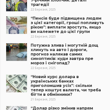
7-річний хлопчик: деталі
трагедії
22 Березня, 2025
“Пенсія буде підвищена людям
з цієї категорії, гроші попливуть
рікою”: виплати зростуть, якщо
ви належете до цієї групи
22 Березня, 2025
Потужна злива і могутній дощ
хлинуть на авто і дороги,
прогноз налякав самих
синоптиків: куди завтра пре
мороз і снігопад?
22 Березня, 2025
“Новий курс долара в
українських банках
приголомшив усіх”: скільки
тепер коштує валюта, чи треба
бігти в обмінники?
21 Березня, 2025
“Долар різко змінив напрям