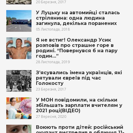
20 Березня, 2017
У Луцьку на автомийці сталась
стрілянина: одна людина
загинула, декілька поранених
05 Листопада, 2018
Я не встиг! Олександр Усик
розповів про страшне горе в
родині. “Повернувся б на пару
годин…”
28 Листопада, 2019
З’ясувались імена українців, які
рятували євреїв під час
Голокосту
23 Березня, 2017
У МОН повідомили, на скільки
збільшать зарплати вчителям у
2021 році(ВІДЕО)
27 Вересня, 2020
Воюють проти дітей: російський
окупант вистрелив в обличчя 11-