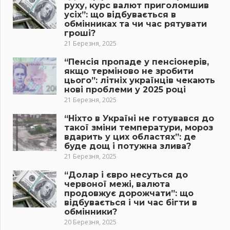
руху, курс валют приголомшив
усіх”: що відбувається в
обмінниках та чи час рятувати
гроші?
21 Березня, 2025
“Пенсія пропаде у пенсіонерів,
якщо терміново не зробити
цього”: літніх українців чекають
нові проблеми у 2025 році
21 Березня, 2025
“Ніхто в Україні не готувався до
такої зміни температури, мороз
вдарить у цих областях”: де
буде дощ і потужна злива?
21 Березня, 2025
“Долар і євро несуться до
червоної межі, валюта
продовжує дорожчати”: що
відбувається і чи час бігти в
обмінники?
20 Березня, 2025