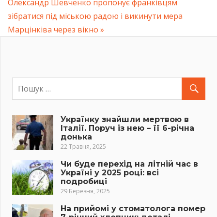
Post:
Олександр Шевченко пропонує франківцям
зібратися під міською радою і викинути мера
Марцінківа через вікно
Українку знайшли мертвою в
Італії. Поруч із нею – її 6-річна
донька
22 Травня, 2025
Чи буде перехід на літній час в
Україні у 2025 році: всі
подробиці
29 Березня, 2025
На прийомі у стоматолога помер