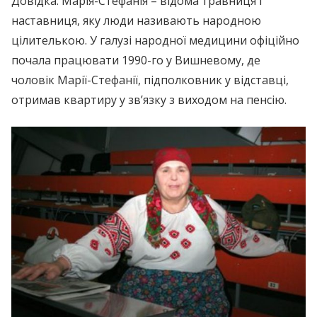
Довідка: Марія-Стефанія – відома травниця і
наставниця, яку люди називають народною
цілителькою. У галузі народної медицини офіційно
почала працювати 1990-го у Вишневому, де
чоловік Марії-Стефанії, підполковник у відставці,
отримав квартиру у зв’язку з виходом на пенсію.