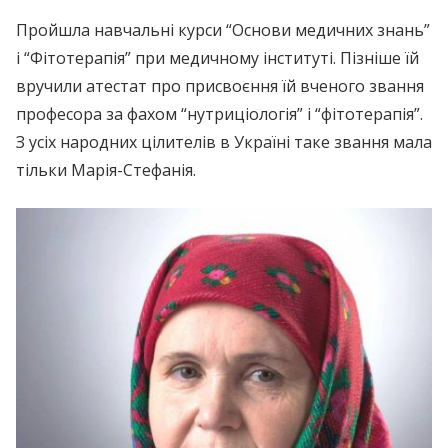
Пройшла навчальні курси “Основи медичних знань”
і “Фітотерапія” при медичному інституті. Пізніше їй
вручили атестат про присвоєння їй вченого звання
професора за фахом “нутриціологія” і “фітотерапія”.
З усіх народних цілителів в Україні таке звання мала
тільки Марія-Стефанія.