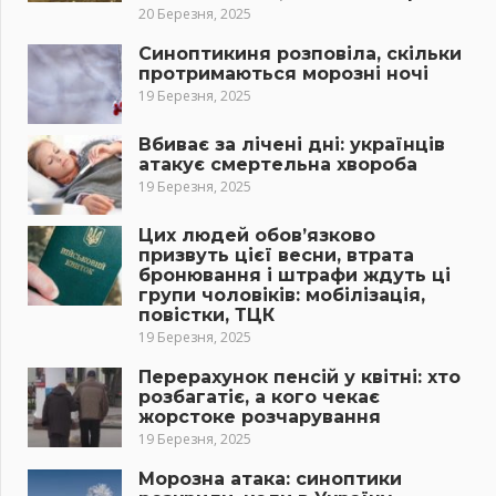
20 Березня, 2025
Синоптикиня розповіла, скільки
протримаються морозні ночі
19 Березня, 2025
Вбиває за лічені дні: українців
атакує смертельна хвороба
19 Березня, 2025
Цих людей обов’язково
призвуть цієї весни, втрата
бронювання і штрафи ждуть ці
групи чоловіків: мобілізація,
повістки, ТЦК
19 Березня, 2025
Перерахунок пенсій у квітні: хто
розбагатіє, а кого чекає
жорстоке розчарування
19 Березня, 2025
Морозна атака: синоптики