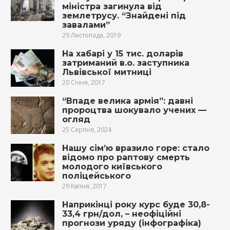
міністра загинула від
землетрусу. “Знайдені під
завалами”
29 Листопада, 2019
На хабарі у 15 тис. доларів
затриманий в.о. заступника
Львівської митниці
20 Січня, 2017
“Впаде велика армія”: давні
пророцтва шокувало учених —
огляд
25 Серпня, 2024
Нашу сім’ю вразило горе: стало
відомо про раптову смерть
молодого київського
поліцейського
29 Квітня, 2017
Наприкінці року курс буде 30,8-
33,4 грн/дол, – неофіційні
прогнози уряду (інфографіка)