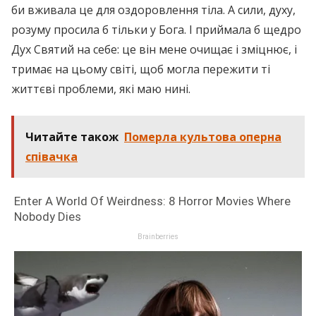
би вживала це для оздоровлення тіла. А сили, духу,
розуму просила б тільки у Бога. І приймала б щедро
Дух Святий на себе: це він мене очищає і зміцнює, і
тримає на цьому світі, щоб могла пережити ті
життєві проблеми, які маю нині.
Читайте також
Померла культова оперна
співачка