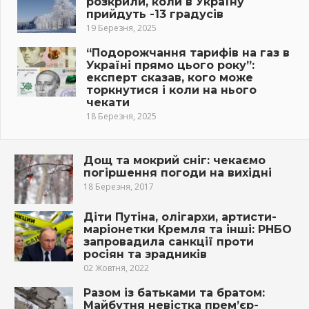
розкрили, коли в Україну
прийдуть -13 градусів
19 Березня, 2025
“Подорожчання тарифів на газ в
Україні прямо цього року”:
експерт сказав, кого може
торкнутися і коли на нього
чекати
18 Березня, 2025
Дощ та мокрий сніг: чекаємо
погіршення погоди на вихідні
18 Березня, 2017
Діти Путіна, олігархи, артисти-
маріонетки Кремля та інші: РНБО
запровадила санкції проти
росіян та зрадників
02 Жовтня, 2022
Разом із батьками та братом:
Майбутня невістка прем’єр-