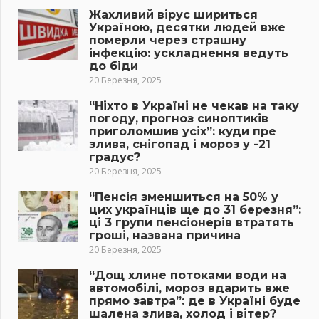
Жахливий вірус шириться
Україною, десятки людей вже
померли через страшну
інфекцію: ускладнення ведуть
до біди
20 Березня, 2025
“Ніхто в Україні не чекав на таку
погоду, прогноз синоптиків
приголомшив усіх”: куди пре
злива, снігопад і мороз у -21
градус?
20 Березня, 2025
“Пенсія зменшиться на 50% у
цих українців ще до 31 березня”:
ці 3 групи пенсіонерів втратять
гроші, названа причина
20 Березня, 2025
“Дощ хлине потоками води на
автомобілі, мороз вдарить вже
прямо завтра”: де в Україні буде
шалена злива, холод і вітер?