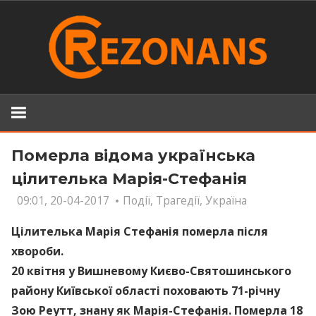
Skip
to
content
Померла відома українська
цілителька Марія-Стефанія
09:01, 20-04-2017
Події
,
Трагедії
,
Україна
Цілителька Марія Стефанія померла після
хвороби.
20 квітня у Вишневому Києво-Святошинського
району Київської області поховають 71-річну
Зою Реутт, знану як Марія-Стефанія. Померла 18