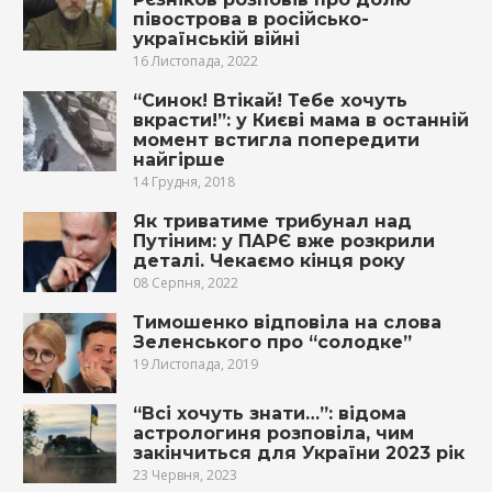
півострова в російсько-
українській війні
16 Листопада, 2022
“Синок! Втікай! Тебе хочуть
вкрасти!”: у Києві мама в останній
момент встигла попередити
найгірше
14 Грудня, 2018
Як триватиме трибунал над
Путіним: у ПАРЄ вже розкрили
деталі. Чекаємо кінця року
08 Серпня, 2022
Тимошенко відповіла на слова
Зеленського про “солодке”
19 Листопада, 2019
“Всі хочуть знати…”: відома
астрологиня розповіла, чим
закінчиться для України 2023 рік
23 Червня, 2023