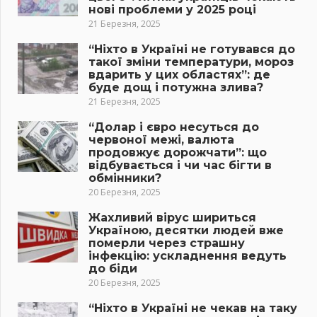
нові проблеми у 2025 році
21 Березня, 2025
“Ніхто в Україні не готувався до
такої зміни температури, мороз
вдарить у цих областях”: де
буде дощ і потужна злива?
21 Березня, 2025
“Долар і євро несуться до
червоної межі, валюта
продовжує дорожчати”: що
відбувається і чи час бігти в
обмінники?
20 Березня, 2025
Жахливий вірус шириться
Україною, десятки людей вже
померли через страшну
інфекцію: ускладнення ведуть
до біди
20 Березня, 2025
“Ніхто в Україні не чекав на таку