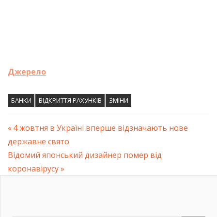
Джерело
БАНКИ
ВІДКРИТТЯ РАХУНКІВ
ЗМІНИ
Previous
4 жовтня в Україні вперше відзначають нове
Навігація
державне свято
Post:
Next
Відомий японський дизайнер помер від
записів
Post:
коронавірусу