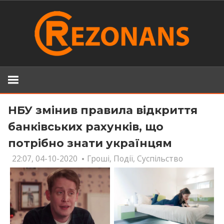
Skip
to
content
НБУ змінив правила відкриття
банківських рахунків, що
потрібно знати українцям
22:07, 04-10-2020
Гроші
,
Події
,
Суспільство