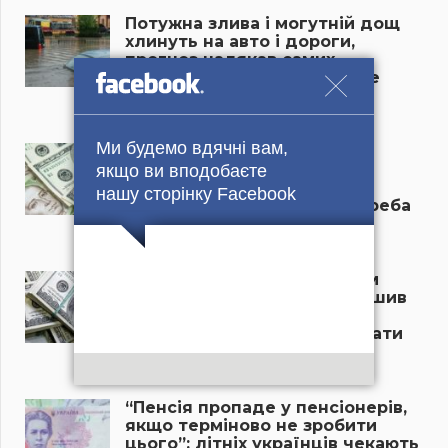
Потужна злива і могутній дощ
хлинуть на авто і дороги,
прогноз налякав самих
синоптиків: куди завтра пре
мороз і снігопад?
22 Березня, 2025
Ми будемо вдячні вам,
“Новий курс долара в
українських банках
якщо ви вподобаєте
приголомшив усіх”: скільки
нашу сторінку Facebook
тепер коштує валюта, чи треба
бігти в обмінники?
21 Березня, 2025
“Долар різко змінив напрям
руху, курс валют приголомшив
усіх”: що відбувається в
обмінниках та чи час рятувати
гроші?
21 Березня, 2025
“Пенсія пропаде у пенсіонерів,
якщо терміново не зробити
цього”: літніх українців чекають