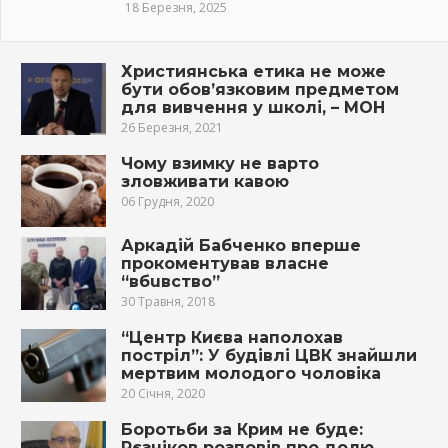
18 Березня, 2025
Християнська етика не може
бути обов’язковим предметом
для вивчення у школі, – МОН
26 Березня, 2021
Чому взимку не варто
зловживати кавою
06 Грудня, 2020
Аркадій Бабченко вперше
прокоментував власне
“вбuвcтвo”
30 Травня, 2018
“Центр Києва наполохав
постріл”: У будівлі ЦВК знайшли
мертвим молодого чоловіка
20 Січня, 2020
Боротьби за Крим не буде:
Рєзніков розповів про долю