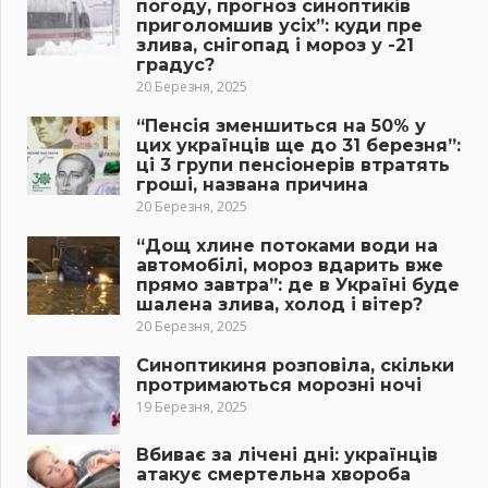
погоду, прогноз синоптиків
приголомшив усіх”: куди пре
злива, снігопад і мороз у -21
градус?
20 Березня, 2025
“Пенсія зменшиться на 50% у
цих українців ще до 31 березня”:
ці 3 групи пенсіонерів втратять
гроші, названа причина
20 Березня, 2025
“Дощ хлине потоками води на
автомобілі, мороз вдарить вже
прямо завтра”: де в Україні буде
шалена злива, холод і вітер?
20 Березня, 2025
Синоптикиня розповіла, скільки
протримаються морозні ночі
19 Березня, 2025
Вбиває за лічені дні: українців
атакує смертельна хвороба