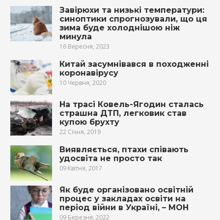
Завірюхи та низькі температури:
синоптики спрогнозували, що ця
зима буде холоднішою ніж
минула
16 Вересня, 2023
Китай засумнівався в походженні
коронавірусу
10 Червня, 2020
На трасі Ковель-Ягодин сталась
страшна ДТП, легковик став
купою брухту
22 Січня, 2019
Виявляється, птахи співають
удосвіта не просто так
09 Квітня, 2017
Як буде організовано освітній
процес у закладах освіти на
період війни в Україні, – МОН
09 Березня, 2022