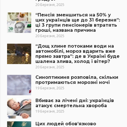
20 Березня, 2025
“Пенсія зменшиться на 50% у
цих українців ще до 31 березня”:
ці 3 групи пенсіонерів втратять
гроші, названа причина
20 Березня, 2025
“Дощ хлине потоками води на
автомобілі, мороз вдарить вже
прямо завтра”: де в Україні буде
шалена злива, холод і вітер?
20 Березня, 2025
Синоптикиня розповіла, скільки
протримаються морозні ночі
19 Березня, 2025
Вбиває за лічені дні: українців
атакує смертельна хвороба
19 Березня, 2025
Цих людей обов’язково