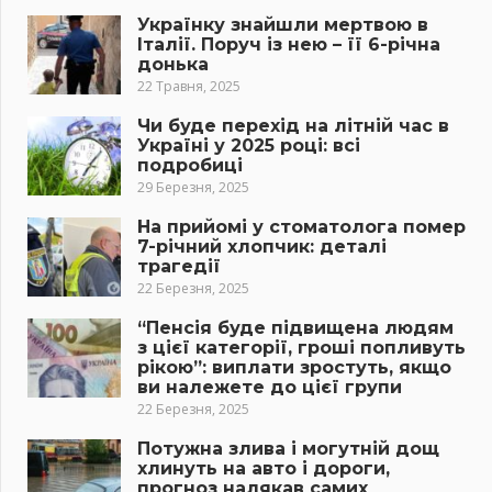
Українку знайшли мертвою в
Італії. Поруч із нею – її 6-річна
донька
22 Травня, 2025
Чи буде перехід на літній час в
Україні у 2025 році: всі
подробиці
29 Березня, 2025
На прийомі у стоматолога помер
7-річний хлопчик: деталі
трагедії
22 Березня, 2025
“Пенсія буде підвищена людям
з цієї категорії, гроші попливуть
рікою”: виплати зростуть, якщо
ви належете до цієї групи
22 Березня, 2025
Потужна злива і могутній дощ
хлинуть на авто і дороги,
прогноз налякав самих