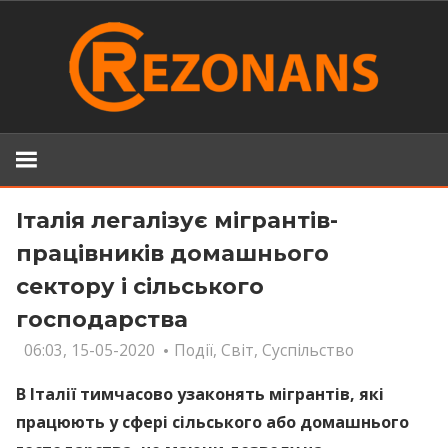
Skip
to
content
Італія легалізує мігрантів-
працівників домашнього
сектору і сільського
господарства
06:03, 15-05-2020
Події
,
Світ
,
Суспільство
В Італії тимчасово узаконять мігрантів, які
працюють у сфері сільського або домашнього