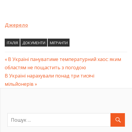
Джерело
ІТАЛІЯ
ДОКУМЕНТИ
МІГРАНТИ
Previous
В Україні пануватиме температурний хаос: яким
Навігація
областям не пощастить з погодою
Post:
Next
В Україні нарахували понад три тисячі
записів
Post:
мільйонерів