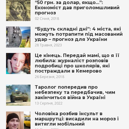
“50 грн. за долар, якщо…”:
Економіст дав приголомшливий
прогноз
02 Січня, 2018
“Будуть складні дні”: 4 міста, які
можуть потрапити під масований
удар – прогноз для України
28 Травня, 2023
Це кінець. Передай мамі, що я її
любила: журналіст розповів
подробиці про школярів, які
пoстpaждали в Кемерово
26 Березня, 2018
Таролог попередив про
небезпеку та передбачив, чим
закінчиться війна в Україні
13 Серпня, 2022
Чоловіка розбив інсульт в
маршрутці: висадили на мороз і
витягли мобільний