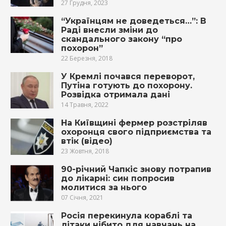
27 Грудня, 2023
“Українцям не доведеться…”: В
Раді внесли зміни до
скандального закону “про
похорон”
22 Березня, 2018
У Кремлі почався переворот,
Путіна готують до похорону.
Розвідка отримала дані
14 Травня, 2022
На Київщині фермер розстріляв
охоронця свого підприємства та
втік (відео)
23 Жовтня, 2018
90-річний Чапкіс знову потрапив
до лікарні: син попросив
молитися за нього
07 Січня, 2021
Росія перекинула кораблі та
літаки нібито для навчань на