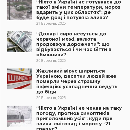
“Ніхто в Україні не готувався до
такої зміни температури, мороз
вдарить у цих областях”: де
буде дощ і потужна злива?
21 Березня, 2025
“Долар і євро несуться до
червоної межі, валюта
продовжує дорожчати”: що
відбувається і чи час бігти в
обмінники?
20 Березня, 2025
Жахливий вірус шириться
Україною, десятки людей вже
померли через страшну
інфекцію: ускладнення ведуть
до біди
20 Березня, 2025
“Ніхто в Україні не чекав на таку
погоду, прогноз синоптиків
приголомшив усіх”: куди пре
злива, снігопад і мороз у -21
градус?