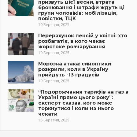
призвуть цієї весни, втрата
бронювання і штрафи ждуть ці
групи чоловіків: мобілізація,
повістки, ТЦК
19 Березня, 2025
Перерахунок пенсій у квітні: хто
розбагатіє, а кого чекає
жорстоке розчарування
19 Березня, 2025
Морозна атака: синоптики
розкрили, коли в Україну
прийдуть -13 градусів
19 Березня, 2025
“Подорожчання тарифів на газ в
Україні прямо цього року”:
експерт сказав, кого може
торкнутися і коли на нього
чекати
18 Березня, 2025