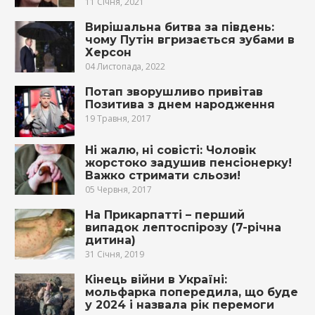
11 Січня, 2021
Вирішальна битва за південь:
чому Путін вгризається зубами в
Херсон
04 Листопада, 2022
Потап зворушливо привітав
Позитива з днем народження
19 Травня, 2017
Ні жалю, ні совісті: Чоловік
жорстоко задушив пенсіонерку!
Важко стримати сльози!
05 Червня, 2017
На Прикарпатті – перший
випадок лептоспірозу (7-річна
дитина)
31 Січня, 2019
Кінець війни в Україні:
мольфарка попередила, що буде
у 2024 і назвала рік перемоги