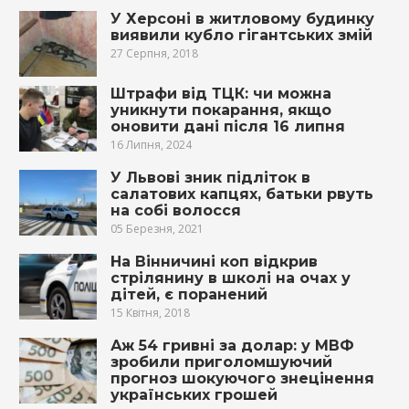
У Херсоні в житловому будинку
виявили кубло гігантських змій
27 Серпня, 2018
Штрафи від ТЦК: чи можна
уникнути покарання, якщо
оновити дані після 16 липня
16 Липня, 2024
У Львові зник підліток в
салатових капцях, батьки рвуть
на собі волосся
05 Березня, 2021
На Вінничині коп відкрив
стрілянину в школі на очах у
дітей, є поранений
15 Квітня, 2018
Аж 54 гривні за долар: у МВФ
зробили приголомшуючий
прогноз шокуючого знецінення
українських грошей