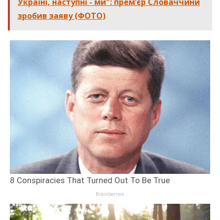
Україні, наступні - ми": прем’єр Словаччини
зробив заяву (ФОТО)