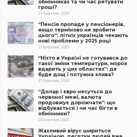
обмінниках та чи час рятувати
гроші?
21 Березня, 2025
“Пенсія пропаде у пенсіонерів,
якщо терміново не зробити
цього”: літніх українців чекають
нові проблеми у 2025 році
21 Березня, 2025
“Ніхто в Україні не готувався до
такої зміни температури, мороз
вдарить у цих областях”: де
буде дощ і потужна злива?
21 Березня, 2025
“Долар і євро несуться до
червоної межі, валюта
продовжує дорожчати”: що
відбувається і чи час бігти в
обмінники?
20 Березня, 2025
Жахливий вірус шириться
Україною, десятки людей вже