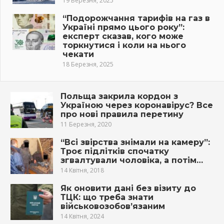
19 Березня, 2025
“Подорожчання тарифів на газ в
Україні прямо цього року”:
експерт сказав, кого може
торкнутися і коли на нього
чекати
18 Березня, 2025
Польща закрила кордон з
Україною через коронавірус? Все
про нові правила перетину
11 Березня, 2020
“Всі звірства знімали на камеру”:
Троє підлітків спочатку
згвалтували чоловіка, а потім…
14 Квітня, 2018
Як оновити дані без візиту до
ТЦК: що треба знати
військовозобов’язаним
14 Квітня, 2024