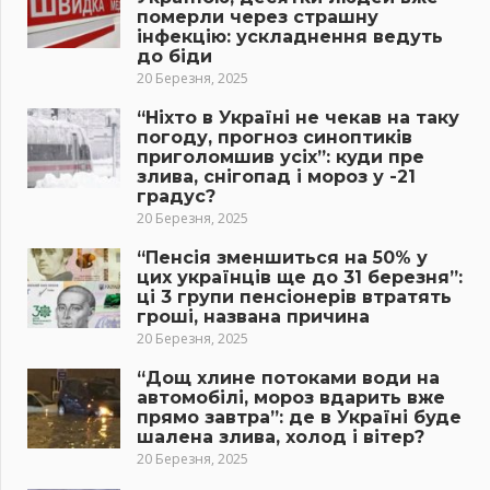
померли через страшну
інфекцію: ускладнення ведуть
до біди
20 Березня, 2025
“Ніхто в Україні не чекав на таку
погоду, прогноз синоптиків
приголомшив усіх”: куди пре
злива, снігопад і мороз у -21
градус?
20 Березня, 2025
“Пенсія зменшиться на 50% у
цих українців ще до 31 березня”:
ці 3 групи пенсіонерів втратять
гроші, названа причина
20 Березня, 2025
“Дощ хлине потоками води на
автомобілі, мороз вдарить вже
прямо завтра”: де в Україні буде
шалена злива, холод і вітер?
20 Березня, 2025