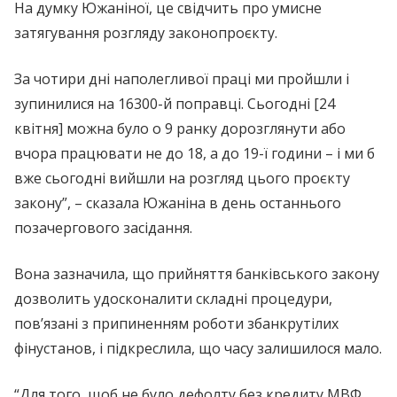
На думку Южаніної, це свідчить про умисне
затягування розгляду законопроєкту.
За чотири дні наполегливої праці ми пройшли і
зупинилися на 16300-й поправці. Сьогодні [24
квітня] можна було о 9 ранку дорозглянути або
вчора працювати не до 18, а до 19-ї години – і ми б
вже сьогодні вийшли на розгляд цього проєкту
закону”, – сказала Южаніна в день останнього
позачергового засідання.
Вона зазначила, що прийняття банківського закону
дозволить удосконалити складні процедури,
пов’язані з припиненням роботи збанкрутілих
фінустанов, і підкреслила, що часу залишилося мало.
“Для того, щоб не було дефолту без кредиту МВФ,