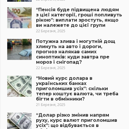
“Пенсія буде підвищена людям
з цієї категорії, гроші попливуть
рікою”: виплати зростуть, якщо
ви належете до цієї групи
22 Березня, 2025
Потужна злива і могутній дощ
хлинуть на авто і дороги,
прогноз налякав самих
синоптиків: куди завтра пре
мороз і снігопад?
22 Березня, 2025
“Новий курс долара в
українських банках
приголомшив усіх”: скільки
тепер коштує валюта, чи треба
бігти в обмінники?
21 Березня, 2025
“Долар різко змінив напрям
руху, курс валют приголомшив
усіх”: що відбувається в