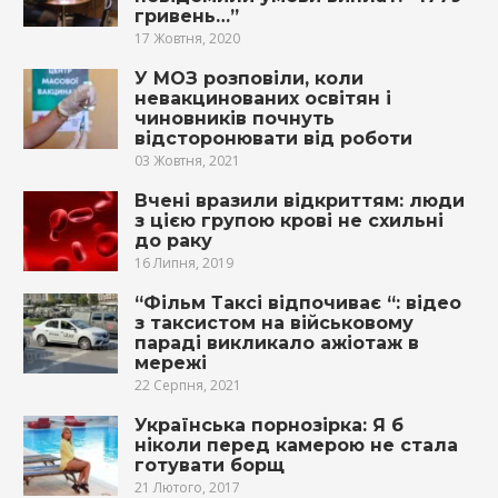
гривень…”
17 Жовтня, 2020
У МОЗ розповіли, коли
невакцинованих освітян і
чиновників почнуть
відсторонювати від роботи
03 Жовтня, 2021
Вчені вразили відкриттям: люди
з цією групою крові не схильні
до раку
16 Липня, 2019
“Фільм Таксі відпочиває “: відео
з таксистом на військовому
параді викликало ажіотаж в
мережі
22 Серпня, 2021
Українська порнозірка: Я б
ніколи перед камерою не стала
готувати борщ
21 Лютого, 2017