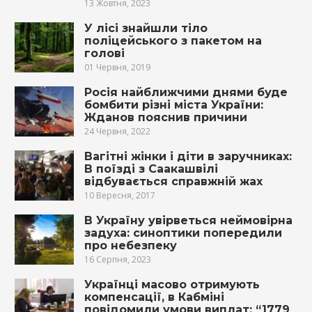
13 Жовтня, 2023
У лісі знайшли тіло
поліцейського з пакетом на
голові
01 Червня, 2019
Росія найближчими днями буде
бомбити різні міста України:
Жданов пояснив причини
24 Червня, 2022
Вагітні жінки і діти в заручниках:
В поїзді з Саакашвілі
відбувається справжній жах
10 Вересня, 2017
В Україну увірветься неймовірна
задуха: синоптики попередили
про небезпеку
16 Серпня, 2023
Українці масово отримують
компенсації, в Кабміні
повідомили умови виплат: “1779