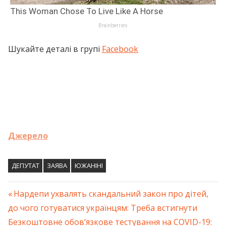
Шукайте деталі в групі
Facebook
Джерело
ДЕПУТАТ
ЗАЯВА
ЮЖАНІНІ
Previous
Нардепи ухвалять скандальний закон про дітей,
Навігація
до чого готуватися українцям: Треба встигнути
Post:
Next
Безкоштовне обов’язкове тестування на COVID-19: