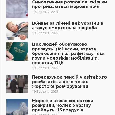
Синоптикиня розповіла, скільки
протримаються морозні ночі
19 Березня, 2025
Вбиває за лічені дні: українців
атакує смертельна хвороба
19 Березня, 2025
Цих людей обов’язково
призвуть цієї весни, втрата
бронювання і штрафи ждуть ці
групи чоловіків: мобілізація,
повістки, ТЦК
19 Березня, 2025
Перерахунок пенсій у квітні: хто
розбагатіє, а кого чекає
жорстоке розчарування
19 Березня, 2025
Морозна атака: синоптики
розкрили, коли в Україну
прийдуть -13 градусів