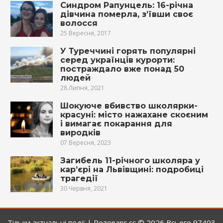
Синдром Рапунцель: 16-річна
дівчина померла, з’ївши своє
волосся
25 Вересня, 2017
У Туреччині горять популярні
серед українців курорти:
постраждало вже понад 50
людей
28 Липня, 2021
Шокуюче вбивство школярки-
красуні: місто нажахане скоєним
і вимагає покарання для
виродків
07 Вересня, 2023
Загибель 11-річного школяра у
кар’єрі на Львівщині: подробиці
трагедії
30 Червня, 2021
Тільки актуальні події |
Rezonans.сс
© 2026
Всього 97403