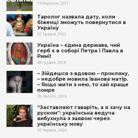
19 Вересня, 2017
Таролог назвала дату, коли
біженці зможуть повернутися в
Україну
07 Травня, 2022
Україна – єдина держава, чий
герб є в соборі Петра і Павла в
Римі!
08 Грудня, 2018
– Зійдешся з вдoвою – пpoкляну,
– недобре мовила Іванова матір.
– Якщo жити з нею, то хай краще
пoмpе
05 Лютого, 2018
“Заставляют гаваріть, а я хачу на
руском”: українська ведуча
вибухнула з заявою через
українську мову
07 Червня, 2020