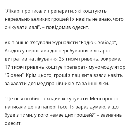
“Лікарі прописали препарати, які коштують
нереально великих грошей і я навіть не знаю, чого
очікувати далі”, – повідомив одесит.
Як пізніше з’ясували журналісти “Радіо Свобода”,
Асадов у перші два дні перебування в лікарні
витратив на лікування 25 тисяч гривень, зокрема,
17 тисяч гривень коштує препарат-імуномодулятор
“Біовен”. Крім цього, гроші з пацієнта взяли навіть
за халати для медпрацівників та за інші ліки.
“Це не я особисто ходив їх купувати. Мені просто
написали це на папері і все. І я зараз думаю, а що
буде з тими, у кого немає цих грошей?” – зазначив
одесит.