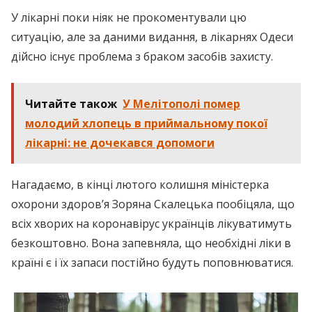
У лікарні поки ніяк не прокоментували цю
ситуацію, але за даними видання, в лікарнях Одеси
дійсно існує проблема з браком засобів захисту.
Читайте також
У Мелітополі помер
молодий хлопець в приймальному покої
лікарні: не дочекався допомоги
Нагадаємо, в кінці лютого колишня міністерка
охорони здоров’я Зоряна Скалецька пообіцяла, що
всіх хворих на коронавірус українців лікуватимуть
безкоштовно. Вона запевняла, що необхідні ліки в
країні є і їх запаси постійно будуть поповнюватися.