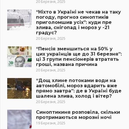
20 Березня, 2025
“Ніхто в Україні не чекав на таку
погоду, прогноз синоптиків
приголомшив усіх”: куди пре
злива, снігопад і мороз у -21
градус?
20 Березня, 2025
“Пенсія зменшиться на 50% у
цих українців ще до 31 березня”:
ці 3 групи пенсіонерів втратять
гроші, названа причина
20 Березня, 2025
“Дощ хлине потоками води на
автомобілі, мороз вдарить вже
прямо завтра”: де в Україні буде
шалена злива, холод і вітер?
20 Березня, 2025
Синоптикиня розповіла, скільки
протримаються морозні ночі
19 Березня, 2025