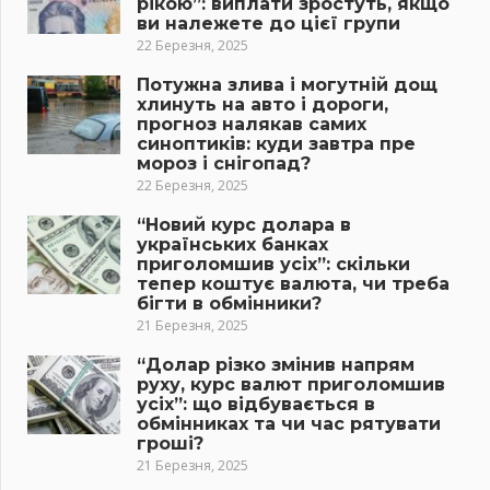
рікою”: виплати зростуть, якщо
ви належете до цієї групи
22 Березня, 2025
Потужна злива і могутній дощ
хлинуть на авто і дороги,
прогноз налякав самих
синоптиків: куди завтра пре
мороз і снігопад?
22 Березня, 2025
“Новий курс долара в
українських банках
приголомшив усіх”: скільки
тепер коштує валюта, чи треба
бігти в обмінники?
21 Березня, 2025
“Долар різко змінив напрям
руху, курс валют приголомшив
усіх”: що відбувається в
обмінниках та чи час рятувати
гроші?
21 Березня, 2025