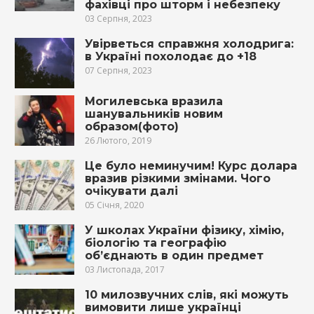
фахівці про шторм і небезпеку
03 Серпня, 2023
Увірветься справжня холодрига:
в Україні похолодає до +18
07 Серпня, 2023
Могилевська вразила
шанувальників новим
образом(фото)
26 Лютого, 2019
Це було неминучим! Курс долара
вразив різкими змінами. Чого
очікувати далі
05 Січня, 2020
У школах України фізику, хімію,
біологію та географію
об’єднають в один предмет
03 Листопада, 2017
10 милозвучних слів, які можуть
вимовити лише українці