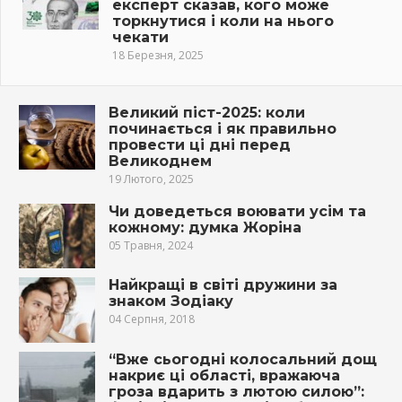
експерт сказав, кого може
торкнутися і коли на нього
чекати
18 Березня, 2025
Великий піст-2025: коли
починається і як правильно
провести ці дні перед
Великоднем
19 Лютого, 2025
Чи доведеться воювати усім та
кожному: думка Жоріна
05 Травня, 2024
Найкращі в світі дружини за
знаком Зодіаку
04 Серпня, 2018
“Вже сьогодні колосальний дощ
накриє ці області, вражаюча
гроза вдарить з лютою силою”: