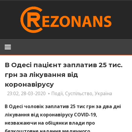
Skip
to
content
В Одесі пацієнт заплатив 25 тис.
грн за лікування від
коронавірусу
23:02, 28-03-2020
Події
,
Суспільство
,
Україна
В Одесі чоловік заплатив 25 тис грн за два дні
лікування від коронавірусу COVID-19,
незважаючи на обіцянки влади про
безкоштовне надання медичного