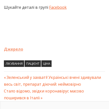
Шукайте деталі в групі
Facebook
Джерело
ЛІКУВАННЯ
ПАЦІЄНТ
ЦІНА
Previous
Зеленський у захваті! Українські вчені здивували
Навігація
весь світ, препарат діючий: неймовірно
Post:
Next
Стало відомо, звідки коронавірус масово
записів
Post:
поширився в Італії