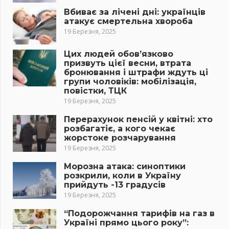
Вбиває за лічені дні: українців
атакує смертельна хвороба
19 Березня, 2025
Цих людей обов’язково
призвуть цієї весни, втрата
бронювання і штрафи ждуть ці
групи чоловіків: мобілізація,
повістки, ТЦК
19 Березня, 2025
Перерахунок пенсій у квітні: хто
розбагатіє, а кого чекає
жорстоке розчарування
19 Березня, 2025
Морозна атака: синоптики
розкрили, коли в Україну
прийдуть -13 градусів
19 Березня, 2025
“Подорожчання тарифів на газ в
Україні прямо цього року”: