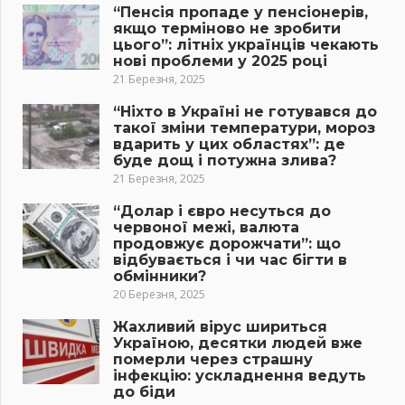
“Пенсія пропаде у пенсіонерів,
якщо терміново не зробити
цього”: літніх українців чекають
нові проблеми у 2025 році
21 Березня, 2025
“Ніхто в Україні не готувався до
такої зміни температури, мороз
вдарить у цих областях”: де
буде дощ і потужна злива?
21 Березня, 2025
“Долар і євро несуться до
червоної межі, валюта
продовжує дорожчати”: що
відбувається і чи час бігти в
обмінники?
20 Березня, 2025
Жахливий вірус шириться
Україною, десятки людей вже
померли через страшну
інфекцію: ускладнення ведуть
до біди