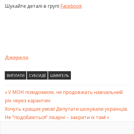
Шукайте деталі в групі
Facebook
Джерело
ВИПЛАТИ
СУБСИДІЇ
ШМИГЕЛЬ
Previous
У МОН повідомили, чи продовжать навчальний
Навігація
рік через карантин
Post:
Next
Хочуть кращих умов! Депутати шокували українців.
записів
Post:
Не “подобаються” лікарні – закрити їх там!