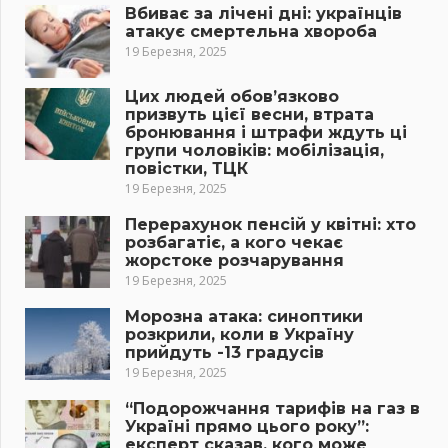
Вбиває за лічені дні: українців
атакує смертельна хвороба
19 Березня, 2025
Цих людей обов’язково
призвуть цієї весни, втрата
бронювання і штрафи ждуть ці
групи чоловіків: мобілізація,
повістки, ТЦК
19 Березня, 2025
Перерахунок пенсій у квітні: хто
розбагатіє, а кого чекає
жорстоке розчарування
19 Березня, 2025
Морозна атака: синоптики
розкрили, коли в Україну
прийдуть -13 градусів
19 Березня, 2025
“Подорожчання тарифів на газ в
Україні прямо цього року”:
експерт сказав, кого може