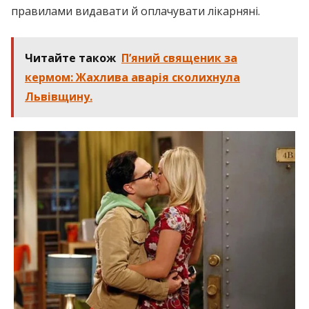
правилами видавати й оплачувати лікарняні.
Читайте також
П’яний священик за
кермом: Жахлива аварія сколихнула
Львівщину.