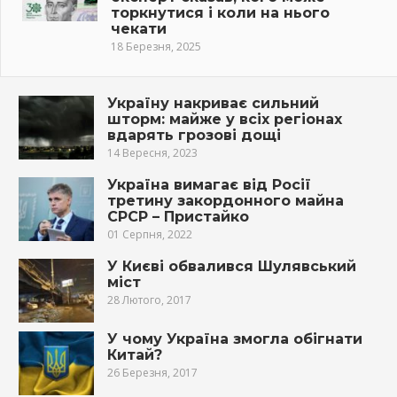
торкнутися і коли на нього
чекати
18 Березня, 2025
Україну накриває сильний
шторм: майже у всіх регіонах
вдарять грозові дощі
14 Вересня, 2023
Україна вимагає від Росії
третину закордонного майна
СРСР – Пристайко
01 Серпня, 2022
У Києві обвалився Шулявський
міст
28 Лютого, 2017
У чому Україна змогла обігнати
Китай?
26 Березня, 2017