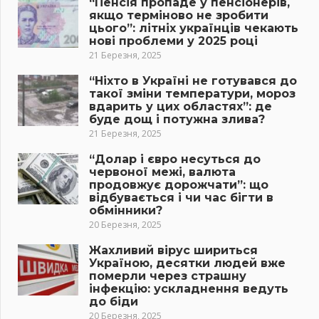
“Пенсія пропаде у пенсіонерів,
якщо терміново не зробити
цього”: літніх українців чекають
нові проблеми у 2025 році
21 Березня, 2025
“Ніхто в Україні не готувався до
такої зміни температури, мороз
вдарить у цих областях”: де
буде дощ і потужна злива?
21 Березня, 2025
“Долар і євро несуться до
червоної межі, валюта
продовжує дорожчати”: що
відбувається і чи час бігти в
обмінники?
20 Березня, 2025
Жахливий вірус шириться
Україною, десятки людей вже
померли через страшну
інфекцію: ускладнення ведуть
до біди
20 Березня, 2025