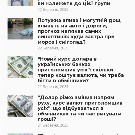
ви належете до цієї групи
22 Березня, 2025
Потужна злива і могутній дощ
хлинуть на авто і дороги,
прогноз налякав самих
синоптиків: куди завтра пре
мороз і снігопад?
22 Березня, 2025
“Новий курс долара в
українських банках
приголомшив усіх”: скільки
тепер коштує валюта, чи треба
бігти в обмінники?
21 Березня, 2025
“Долар різко змінив напрям
руху, курс валют приголомшив
усіх”: що відбувається в
обмінниках та чи час рятувати
гроші?
21 Березня, 2025