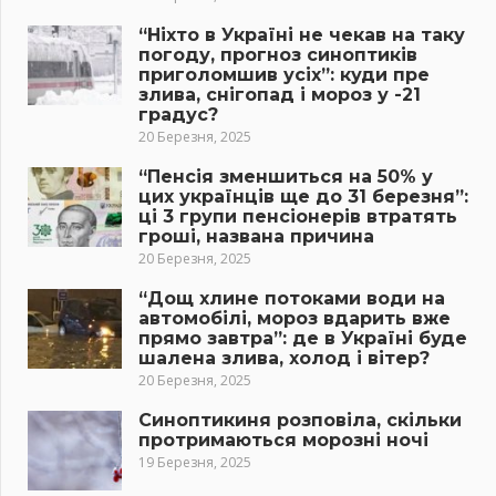
“Ніхто в Україні не чекав на таку
погоду, прогноз синоптиків
приголомшив усіх”: куди пре
злива, снігопад і мороз у -21
градус?
20 Березня, 2025
“Пенсія зменшиться на 50% у
цих українців ще до 31 березня”:
ці 3 групи пенсіонерів втратять
гроші, названа причина
20 Березня, 2025
“Дощ хлине потоками води на
автомобілі, мороз вдарить вже
прямо завтра”: де в Україні буде
шалена злива, холод і вітер?
20 Березня, 2025
Синоптикиня розповіла, скільки
протримаються морозні ночі
19 Березня, 2025