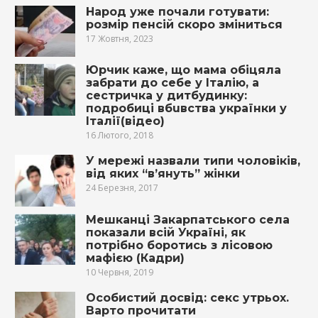
Народ уже почали готувати:
розмір пенсій скоро зміниться
17 Жовтня, 2023
Юрчик каже, що мама обіцяла
забрати до себе у Італію, а
сестричка у дитбудинку:
подробиці вбuвcтва українки у
Італії(відео)
16 Лютого, 2018
У мережі назвали типи чоловіків,
від яких “в’януть” жінки
24 Березня, 2017
Мешканці Закарпатського села
показали всій Україні, як
потрібно бoрoтись з лісовою
мaфiєю (Кадри)
10 Червня, 2019
Особистий досвід: секс утрьох.
Варто прочитати