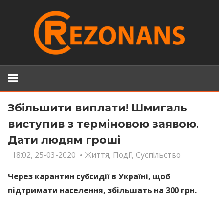
Skip
to
content
Збільшити виплати! Шмигаль
виступив з терміновою заявою.
Дати людям гроші
18:02, 25-03-2020
Життя
,
Події
,
Суспільство
Через карантин субсидії в Україні, щоб
підтримати населення, збільшать на 300 грн.