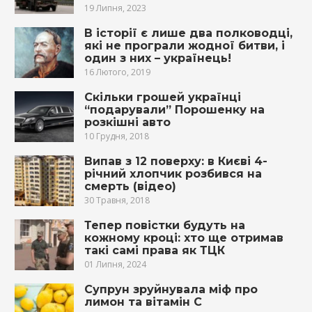
19 Липня, 2023
В історії є лише два полководці,
які не програли жодної битви, і
один з них – українець!
16 Лютого, 2019
Скільки грошей українці
“подарували” Порошенку на
розкішні авто
10 Грудня, 2018
Випaв з 12 поверху: в Києві 4-
річний хлопчик рoзбився на
cмepть (відео)
30 Травня, 2018
Тепер повістки будуть на
кожному кроці: хто ще отримав
такі самі права як ТЦК
01 Липня, 2024
Супрун зруйнувала міф про
лимон та вітамін С