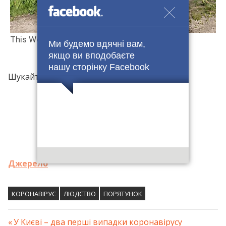
Ми будемо вдячні вам,
якщо ви вподобаєте
нашу сторінку Facebook
Шукайте деталі в групі
Facebook
Джерело
КОРОНАВІРУС
ЛЮДСТВО
ПОРЯТУНОК
Previous
У Києві – два перші випадки коронавірусу