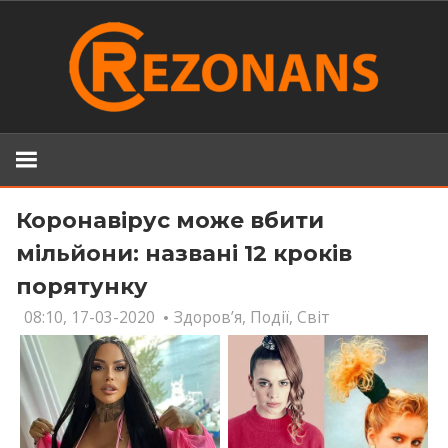
Skip
to
content
Коронавірус може вбити
мільйони: названі 12 кроків
порятунку
08:10, 17-03-2020
Здоров’я
,
Події
,
Світ