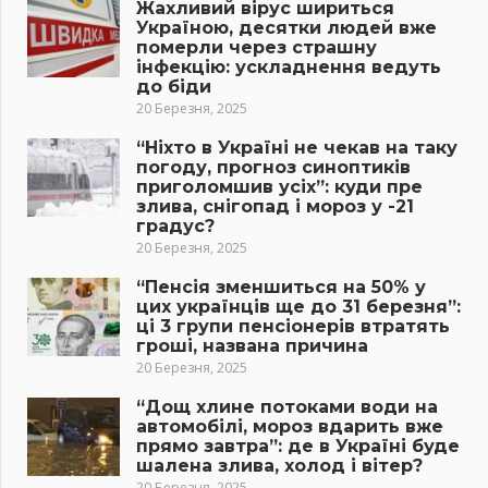
Жахливий вірус шириться
Україною, десятки людей вже
померли через страшну
інфекцію: ускладнення ведуть
до біди
20 Березня, 2025
“Ніхто в Україні не чекав на таку
погоду, прогноз синоптиків
приголомшив усіх”: куди пре
злива, снігопад і мороз у -21
градус?
20 Березня, 2025
“Пенсія зменшиться на 50% у
цих українців ще до 31 березня”:
ці 3 групи пенсіонерів втратять
гроші, названа причина
20 Березня, 2025
“Дощ хлине потоками води на
автомобілі, мороз вдарить вже
прямо завтра”: де в Україні буде
шалена злива, холод і вітер?
20 Березня, 2025