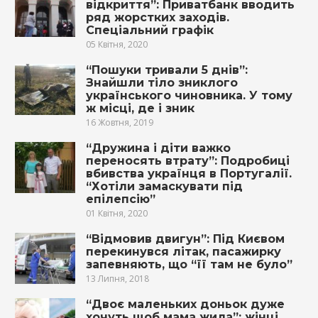
відкриття”: Приватбанк вводить
ряд жорстких заходів.
Спеціальний графік
05 Квітня, 2020
“Пошуки тривали 5 днів”:
Знайшли тіло зниклого
українського чиновника. У тому
ж місці, де і зник
16 Жовтня, 2019
“Дружина і діти важко
переносять втрату”: Подробиці
вбивства українця в Португалії.
“Хотіли замаскувати під
епілепсію”
01 Квітня, 2020
“Відмовив двигун”: Під Києвом
перекинувся літак, пасажирку
запевняють, що “її там не було”
13 Липня, 2018
“Двоє маленьких доньок дуже
хочуть щоб мама жила”: жінці