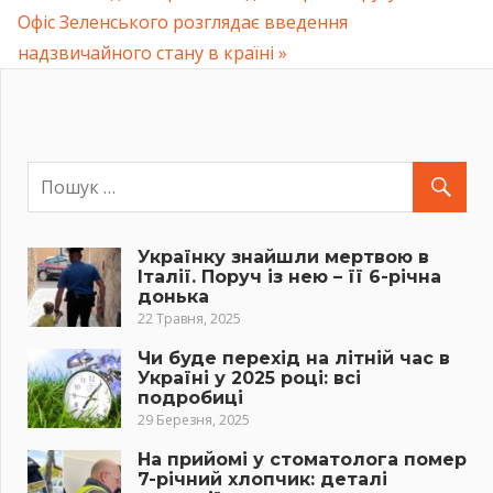
Навігація
Next
Офіс Зеленського розглядає введення
Post:
Post:
надзвичайного стану в країні
записів
Українку знайшли мертвою в
Італії. Поруч із нею – її 6-річна
донька
22 Травня, 2025
Чи буде перехід на літній час в
Україні у 2025 році: всі
подробиці
29 Березня, 2025
На прийомі у стоматолога помер
7-річний хлопчик: деталі