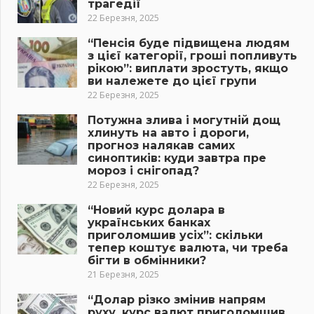
трагедії
22 Березня, 2025
“Пенсія буде підвищена людям
з цієї категорії, гроші попливуть
рікою”: виплати зростуть, якщо
ви належете до цієї групи
22 Березня, 2025
Потужна злива і могутній дощ
хлинуть на авто і дороги,
прогноз налякав самих
синоптиків: куди завтра пре
мороз і снігопад?
22 Березня, 2025
“Новий курс долара в
українських банках
приголомшив усіх”: скільки
тепер коштує валюта, чи треба
бігти в обмінники?
21 Березня, 2025
“Долар різко змінив напрям
руху, курс валют приголомшив