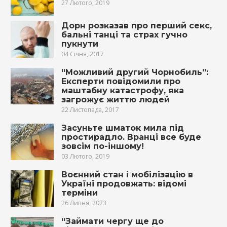
27 Лютого, 2019
Дорн розказав про перший секс,
бальні танці та страх гучно
пукнути
04 Січня, 2017
“Можливий другий Чорнобиль”:
Експерти повідомили про
маштабну катастрофу, яка
загрожує життю людей
22 Листопада, 2017
Засуньте шматок мила під
простирадло. Вранці все буде
зовсім по-іншому!
03 Лютого, 2019
Воєнний стан і мобілізацію в
Україні продовжать: відомі
терміни
26 Липня, 2023
“Займати чергу ще до