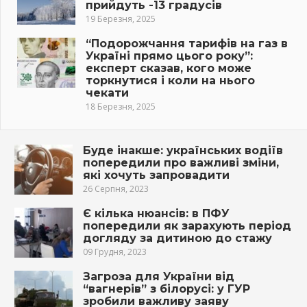
прийдуть -13 градусів
19 Березня, 2025
“Подорожчання тарифів на газ в
Україні прямо цього року”:
експерт сказав, кого може
торкнутися і коли на нього
чекати
18 Березня, 2025
Буде інакше: українських водіїв
попередили про важливі зміни,
які хочуть запровадити
26 Серпня, 2023
Є кілька нюансів: в ПФУ
попередили як зарахують період
догляду за дитиною до стажу
09 Грудня, 2023
Загроза для України від
“вагнерів” з білорусі: у ГУР
зробили важливу заяву