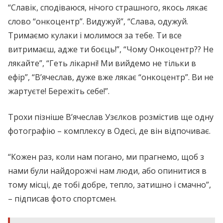
“Славік, сподіваюся, нічого страшного, якось лякає
слово “онкоцентр”. Видужуй”, “Слава, одужуй.
Тримаємо кулаки і молимося за тебе. Ти все
витримаєш, адже ти боєць!”, “Чому Онкоцентр?? Не
лякайте”, “Геть лікарні! Ми вийдемо не тільки в
ефір”, “В’ячеслав, дуже вже лякає “онкоцентр”. Ви не
жартуєте! Бережіть себе!”.
Трохи пізніше В’ячеслав Узєлков розмістив ще одну
фотографію – комплексу в Одесі, де він відпочиває.
“Кожен раз, коли нам погано, ми прагнемо, щоб з
нами були найдорожчі нам люди, або опинитися в
тому місці, де тобі добре, тепло, затишно і смачно”,
– підписав фото спортсмен.