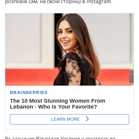
розповів сам, на своїй сторінці в Instagram.
Як зазначив В’ячеслав Узєлков у хештегах до