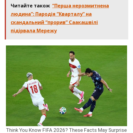
Читайте також
“Перша нерозмитнена
людина”: Пародія “Кварталу” на
скандальний “прорив” Саакашвілі
підірвала Мережу