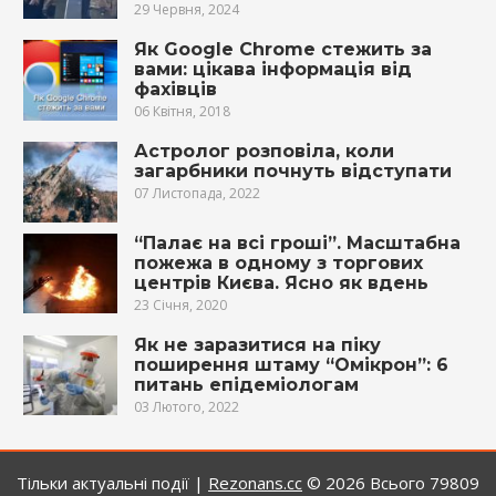
29 Червня, 2024
Як Google Chrome стежить за
вами: цікава інформація від
фахівців
06 Квітня, 2018
Астролог розповіла, коли
загарбники почнуть відступати
07 Листопада, 2022
“Палає на всі гроші”. Масштабна
пожежа в одному з торгових
центрів Києва. Ясно як вдень
23 Січня, 2020
Як не заразитися на піку
поширення штаму “Омікрон”: 6
питань епідеміологам
03 Лютого, 2022
Тільки актуальні події |
Rezonans.сс
© 2026
Всього 79809