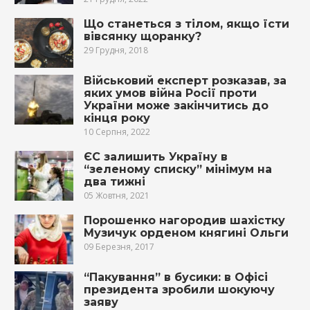
Що станеться з тілом, якщо їсти
вівсянку щоранку?
29 Грудня, 2018
Військовий експерт розказав, за
яких умов війна Росії проти
України може закінчитись до
кінця року
10 Серпня, 2022
ЄС залишить Україну в
“зеленому списку” мінімум на
два тижні
05 Жовтня, 2021
Порошенко нагородив шахістку
Музичук орденом княгині Ольги
09 Березня, 2017
“Пакування” в бусики: в Офісі
президента зробили шокуючу
заяву