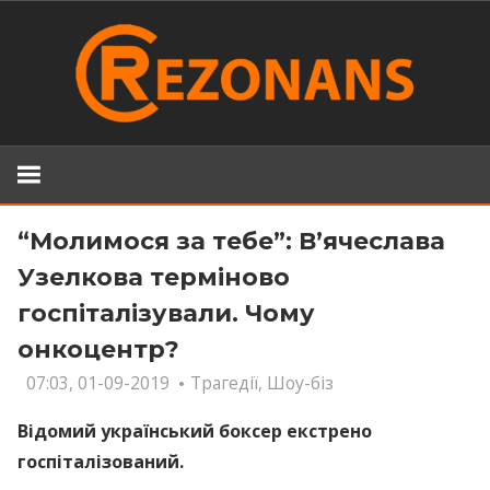
Skip
to
content
“Молимося за тебе”: В’ячеслава
Узелкова терміново
госпіталізували. Чому
онкоцентр?
07:03, 01-09-2019
Трагедії
,
Шоу-біз
Відомий український боксер екстрено
госпіталізований.