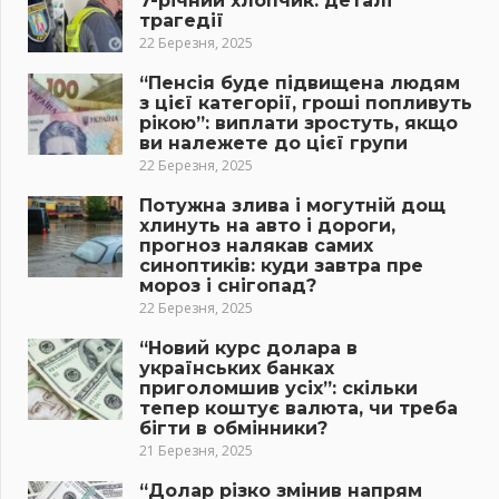
7-річний хлопчик: деталі
трагедії
22 Березня, 2025
“Пенсія буде підвищена людям
з цієї категорії, гроші попливуть
рікою”: виплати зростуть, якщо
ви належете до цієї групи
22 Березня, 2025
Потужна злива і могутній дощ
хлинуть на авто і дороги,
прогноз налякав самих
синоптиків: куди завтра пре
мороз і снігопад?
22 Березня, 2025
“Новий курс долара в
українських банках
приголомшив усіх”: скільки
тепер коштує валюта, чи треба
бігти в обмінники?
21 Березня, 2025
“Долар різко змінив напрям