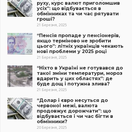
руху, курс валют приголомшив
усіх”: що відбувається в
обмінниках та чи час рятувати
гроші?
21 Березня, 2025
“Пенсія пропаде у пенсіонерів,
якщо терміново не зробити
цього”: літніх українців чекають
нові проблеми у 2025 році
21 Березня, 2025
“Ніхто в Україні не готувався до
такої зміни температури, мороз
вдарить у цих областях”: де
буде дощ і потужна злива?
21 Березня, 2025
“Долар і євро несуться до
червоної межі, валюта
продовжує дорожчати”: що
відбувається і чи час бігти в
обмінники?
20 Березня, 2025