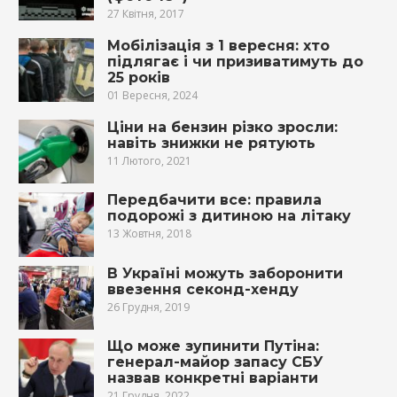
27 Квітня, 2017
Мобілізація з 1 вересня: хто
підлягає і чи призиватимуть до
25 років
01 Вересня, 2024
Ціни на бензин різко зросли:
навіть знижки не рятують
11 Лютого, 2021
Передбачити все: правила
подорожі з дитиною на літаку
13 Жовтня, 2018
В Україні можуть заборонити
ввезення секонд-хенду
26 Грудня, 2019
Що може зупинити Путіна:
генерал-майор запасу СБУ
назвав конкретні варіанти
21 Грудня, 2022