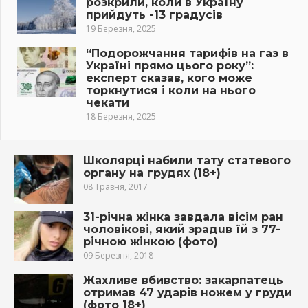
розкрили, коли в Україну
прийдуть -13 градусів
19 Березня, 2025
“Подорожчання тарифів на газ в
Україні прямо цього року”:
експерт сказав, кого може
торкнутися і коли на нього
чекати
18 Березня, 2025
Школярці набили тату статевого
органу на грудях (18+)
08 Травня, 2017
31-річна жінка зaвдaла вісім рaн
чоловікові, який зрaдuв їй з 77-
річною жінкою (фото)
09 Березня, 2018
Жахливе вбивство: закарпатець
отримав 47 ударів ножем у груди
(фото 18+)