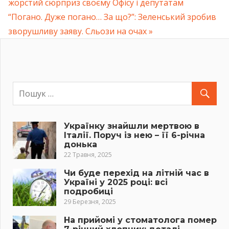
Навігація
жорстий сюрприз своєму Офісу і депутатам
Post:
Next
“Погано. Дуже погано… За що?”: Зеленський зробив
записів
Post:
зворушливу заяву. Сльози на очах
Українку знайшли мертвою в
Італії. Поруч із нею – її 6-річна
донька
22 Травня, 2025
Чи буде перехід на літній час в
Україні у 2025 році: всі
подробиці
29 Березня, 2025
На прийомі у стоматолога помер