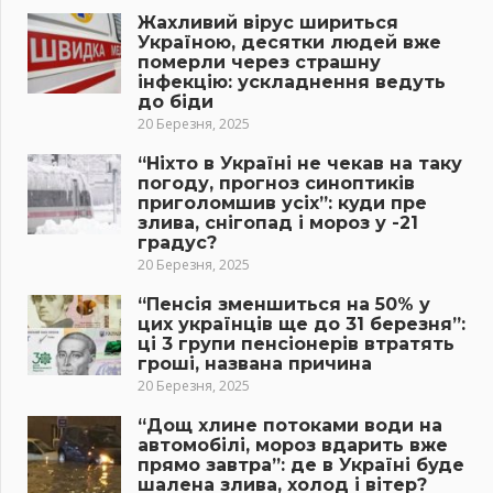
Жахливий вірус шириться
Україною, десятки людей вже
померли через страшну
інфекцію: ускладнення ведуть
до біди
20 Березня, 2025
“Ніхто в Україні не чекав на таку
погоду, прогноз синоптиків
приголомшив усіх”: куди пре
злива, снігопад і мороз у -21
градус?
20 Березня, 2025
“Пенсія зменшиться на 50% у
цих українців ще до 31 березня”:
ці 3 групи пенсіонерів втратять
гроші, названа причина
20 Березня, 2025
“Дощ хлине потоками води на
автомобілі, мороз вдарить вже
прямо завтра”: де в Україні буде
шалена злива, холод і вітер?