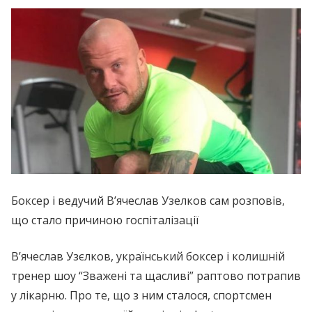
Боксер і ведучий В’ячеслав Узелков сам розповів,
що стало причиною госпіталізації
В’ячеслав Узєлков, український боксер і колишній
тренер шоу “Зважені та щасливі” раптово потрапив
у лікарню. Про те, що з ним сталося, спортсмен