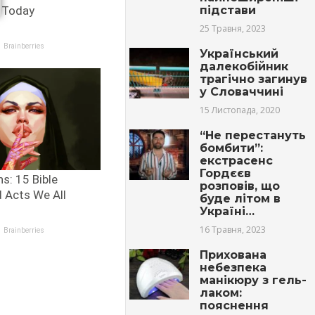
підстави
25 Травня, 2023
Український
далекобійник
трагічно загинув
у Словаччині
15 Листопада, 2020
“Не перестануть
бомбити”:
екстрасенс
Гордєєв
розповів, що
буде літом в
Україні…
16 Травня, 2023
Прихована
небезпека
манікюру з гель-
лаком:
пояснення