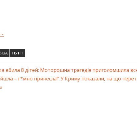
 -
АЯВА
ПУТІН
ка вбила 8 дітей: Моторошна трагедія приголомшила вс
ація
ийшла – г*мно принесла!” У Криму показали, на що пер
ів