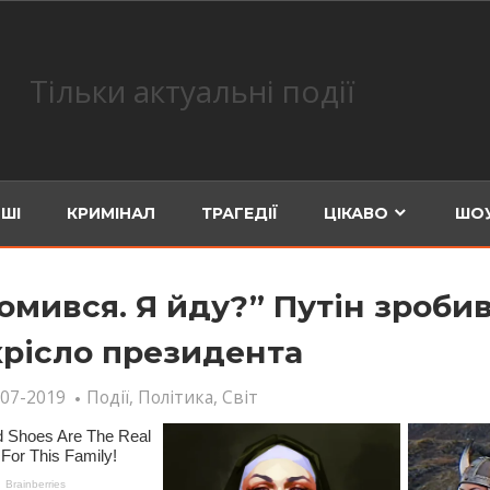
Тільки актуальні події
ШІ
КРИМІНАЛ
ТРАГЕДІЇ
ЦІКАВО
ШОУ
томився. Я йду?” Путін зроби
крісло президента
-07-2019
Події
,
Політика
,
Світ