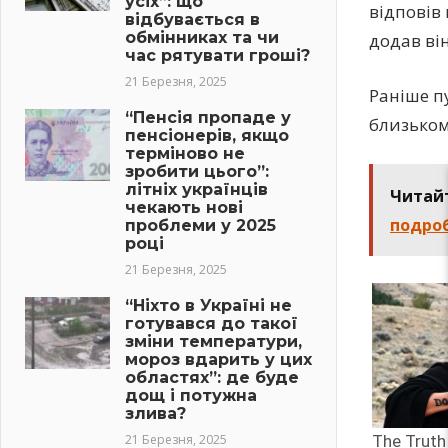
усіх”: що
відповів 
відбувається в
обмінниках та чи
додав він
час рятувати гроші?
21 Березня, 2025
Раніше п
“Пенсія пропаде у
близьком
пенсіонерів, якщо
терміново не
зробити цього”:
літніх українців
Читай
чекають нові
подроб
проблеми у 2025
році
21 Березня, 2025
“Ніхто в Україні не
готувався до такої
зміни температури,
мороз вдарить у цих
областях”: де буде
дощ і потужна
злива?
21 Березня, 2025