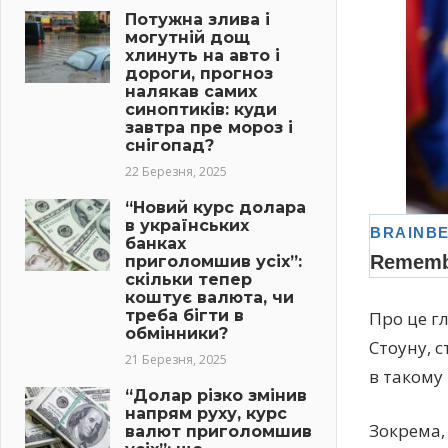
Потужна злива і
могутній дощ
хлинуть на авто і
дороги, прогноз
налякав самих
синоптиків: куди
завтра пре мороз і
снігопад?
22 Березня, 2025
“Новий курс долара
в українських
банках
приголомшив усіх”:
скільки тепер
коштує валюта, чи
треба бігти в
Про це г
обмінники?
Стоуну, 
21 Березня, 2025
в такому
“Долар різко змінив
напрям руху, курс
Зокрема,
валют приголомшив