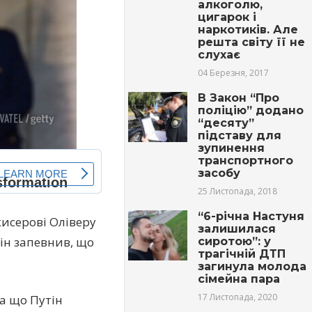
алкоголю,
цигарок і
наркотиків. Але
решта світу її не
слухає
04 Березня, 2017
В Закон “Про
поліцію” додано
“десяту”
підставу для
зупинення
транспортного
засобу
25 Листопада, 2018
“6-річна Настуня
исерові Оліверу
залишилася
Він запевнив, що
сиротою”: у
трагічній ДТП
загинула молода
сімейна пара
17 Листопада, 2020
а що Путін