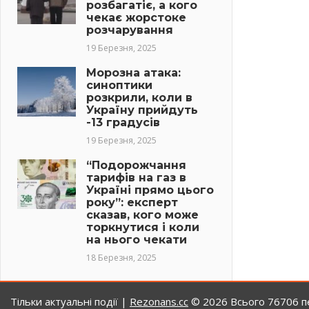
розбагатіє, а кого
чекає жорстоке
розчарування
19 Березня, 2025
Морозна атака:
синоптики
розкрили, коли в
Україну прийдуть
-13 градусів
19 Березня, 2025
“Подорожчання
тарифів на газ в
Україні прямо цього
року”: експерт
сказав, кого може
торкнутися і коли
на нього чекати
18 Березня, 2025
Тільки актуальні події |
Rezonans.сс
© 2026
Всього 76706 пе