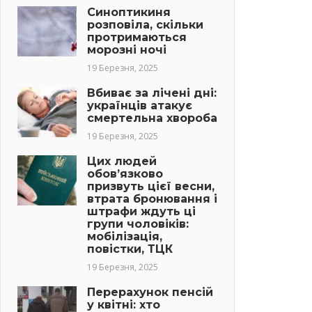
Синоптикиня
розповіла, скільки
протримаються
морозні ночі
19 Березня, 2025
Вбиває за лічені дні:
українців атакує
смертельна хвороба
19 Березня, 2025
Цих людей
обов’язково
призвуть цієї весни,
втрата бронювання і
штрафи ждуть ці
групи чоловіків:
мобілізація,
повістки, ТЦК
19 Березня, 2025
Перерахунок пенсій
у квітні: хто