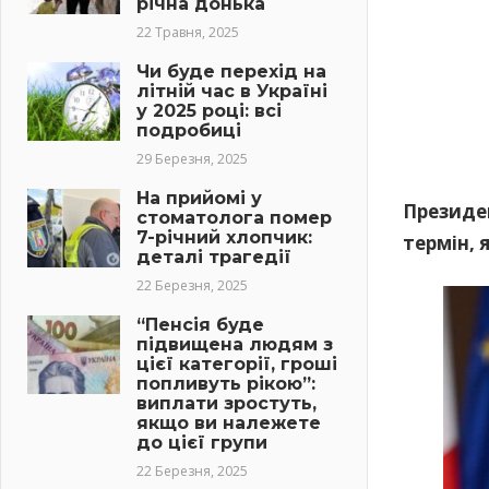
річна донька
22 Травня, 2025
Чи буде перехід на
літній час в Україні
у 2025 році: всі
подробиці
29 Березня, 2025
На прийомі у
Президен
стоматолога помер
7-річний хлопчик:
термін, 
деталі трагедії
22 Березня, 2025
“Пенсія буде
підвищена людям з
цієї категорії, гроші
попливуть рікою”:
виплати зростуть,
якщо ви належете
до цієї групи
22 Березня, 2025