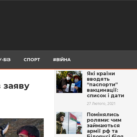
-БІЗ
СПОРТ
#ВІЙНА
Які країни
вводять
в заяву
“паспорти”
вакцинації:
список і дати
27 Лютого, 2021
Помінялись
ролями: чим
займаються
армії рф та
Білорусі біля