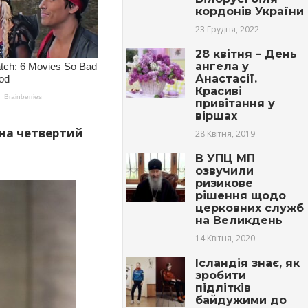
кордонів України
23 Грудня, 2022
28 квітня – День
ангела у
Анастасії.
Красиві
привітання у
віршах
 на четвертий
28 Квітня, 2019
В УПЦ МП
озвучили
ризикове
рішення щодо
церковних служб
на Великдень
14 Квітня, 2020
Ісландія знає, як
зробити
підлітків
байдужими до