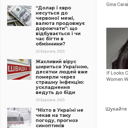
“Долар і євро
несуться до
червоної межі,
валюта продовжує
дорожчати”: що
відбувається і чи
час бігти в
обмінники?
20 Березня, 2025
Жахливий вірус
шириться Україною,
десятки людей вже
померли через
страшну інфекцію:
ускладнення
ведуть до біди
20 Березня, 2025
Шукайте 
“Ніхто в Україні не
чекав на таку
погоду, прогноз
синоптиків