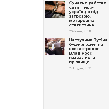
Сучасне рабство:
сотні тисяч
українців під
загрозою,
моторошна
статистика
20 Липня, 2018
Наступник Путіна
буде згоден на
все: астролог
Влад Росс
назвав його
прізвище
27 Грудня, 2022