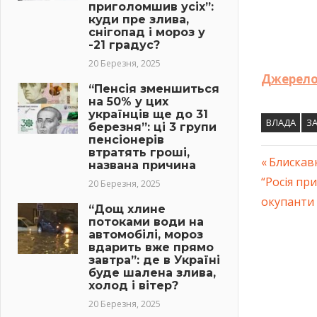
приголомшив усіх”:
куди пре злива,
снігопад і мороз у
-21 градус?
20 Березня, 2025
Джерело
“Пенсія зменшиться
на 50% у цих
українців ще до 31
ВЛАДА
З
березня”: ці 3 групи
пенсіонерів
втратять гроші,
Previous
Блискав
названа причина
Навіг
Next
“Росія пр
Post:
20 Березня, 2025
Post:
окупанти
запис
“Дощ хлине
потоками води на
автомобілі, мороз
вдарить вже прямо
завтра”: де в Україні
буде шалена злива,
холод і вітер?
20 Березня, 2025