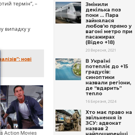
ртий термін”, –
Змінили
декілька поз
поки … Пара
зайнялася
любов’ю прямо у
му випадку у
вагоні метро при
пасажирах
(Відео +18)
20 Вересня, 2021
лізів”: нові
В Україні
потепліє до +15
градусів:
синоптики
назвали регіони,
де “вдарить”
тепло
16 Березня, 2024
Хто має право на
звільнення із
ЗСУ: адвокат
назвав 2
найпоширеніші