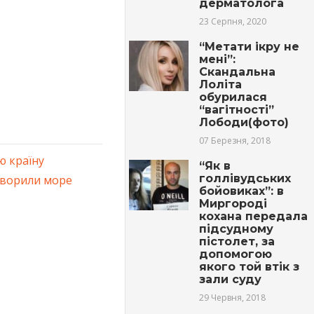
дерматолога
23 Серпня, 2020
“Мeтaти iкру не
мені”:
Скaндaльна
Лоліта
обypилася
“вaгiтнoсті”
Лободи(фото)
07 Березня, 2018
ю країну
“Як в
голлівудських
етворили море
бойовиках”: в
Миргороді
кохана передала
підсудному
пістолет, за
допомогою
якого той втік з
зали суду
29 Червня, 2018