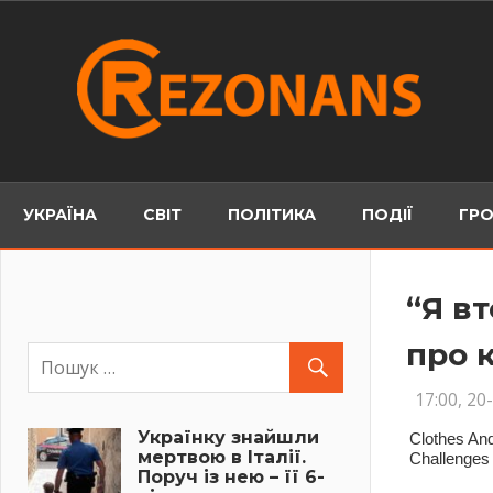
Skip
to
content
УКРАЇНА
СВІТ
ПОЛІТИКА
ПОДІЇ
ГРО
“Я в
про 
17:00, 20
Українку знайшли
мертвою в Італії.
Поруч із нею – її 6-