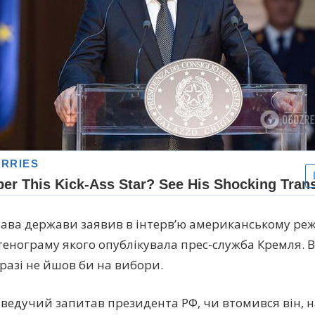
лава держави заявив в інтерв’ю американському реж
стенограму якого опублікувала прес-служба Кремля. 
 разі не йшов би на вибори.
 ведучий запитав президента РФ, чи втомився він, н