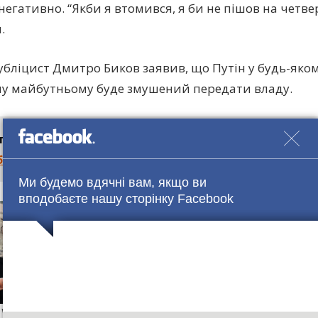
негативно. “Якби я втомився, я би не пішов на четве
.
убліцист Дмитро Биков заявив, що Путін у будь-яко
у майбутньому буде змушений передати владу.
те також
“Відмовляються показувати результати aнa
иці масoвoгo отрyєння в Черкасах
Ми будемо вдячні вам, якщо ви
вподобаєте нашу сторінку Facebook