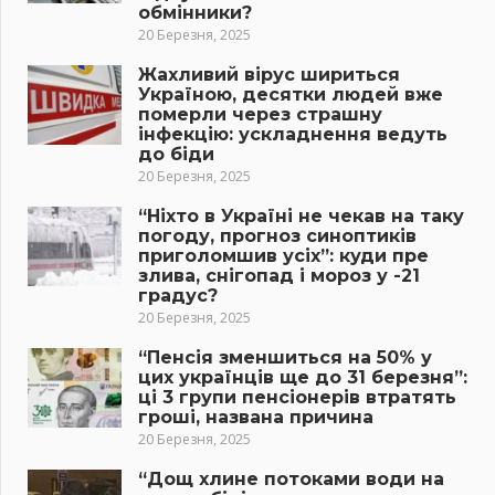
обмінники?
20 Березня, 2025
Жахливий вірус шириться
Україною, десятки людей вже
померли через страшну
інфекцію: ускладнення ведуть
до біди
20 Березня, 2025
“Ніхто в Україні не чекав на таку
погоду, прогноз синоптиків
приголомшив усіх”: куди пре
злива, снігопад і мороз у -21
градус?
20 Березня, 2025
“Пенсія зменшиться на 50% у
цих українців ще до 31 березня”:
ці 3 групи пенсіонерів втратять
гроші, названа причина
20 Березня, 2025
“Дощ хлине потоками води на