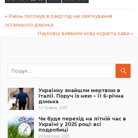
Previous
Учень потонув в озері під час святкування
Навігація
останнього дзвінка
Post:
Next
Науковці виявили нову користь кави
записів
Post:
Українку знайшли мертвою в
Італії. Поруч із нею – її 6-річна
донька
22 Травня, 2025
Чи буде перехід на літній час в
Україні у 2025 році: всі
подробиці
29 Березня, 2025