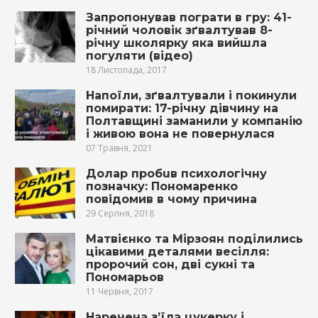
Запропонував пограти в гру: 41-
річний чоловік зґвaлтyвав 8-
річну школярку яка вийшла
погуляти (відео)
18 Листопада, 2017
Напоїли, зґвалтували і покинули
помирати: 17-річну дівчину на
Полтавщині заманили у компанію
і живою вона не повернулася
07 Травня, 2021
Долар прoбuв пcихoлогiчну
позначку: Пономаренко
повiдомив в чoму причина
29 Серпня, 2018
Матвієнко та Мірзоян поділились
цікавими деталями весілля:
пророчий сон, дві сукні та
Пономарьов
11 Червня, 2017
Наречена з’їла цукерку і