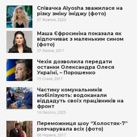
Співачка Alyosha зважилася на
різку зміну іміджу (фото)
07 Жовтня, 2020
Маша Єфросиніна показала як
відпочиває з маленьким сином
(фото)
07 Липня, 2017
Чехія дозволила передати
останки Олександра Олеся
Україні, – Порошенко
15 Січня, 2017
Частину комунальників
мобілізують: водоканали
віддадуть своїх працівників на
фронт
16 Лютого, 2025
Переможниця шоу “Холостяк-7”
розчарувала всіх (фото)
06 Червня, 2017