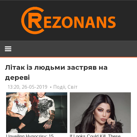
Skip
to
content
Літак із людьми застряв на
дереві
13:20, 26-05-2019
Події
,
Світ