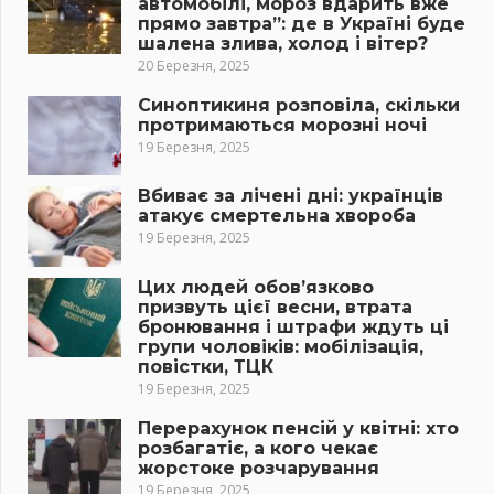
автомобілі, мороз вдарить вже
прямо завтра”: де в Україні буде
шалена злива, холод і вітер?
20 Березня, 2025
Синоптикиня розповіла, скільки
протримаються морозні ночі
19 Березня, 2025
Вбиває за лічені дні: українців
атакує смертельна хвороба
19 Березня, 2025
Цих людей обов’язково
призвуть цієї весни, втрата
бронювання і штрафи ждуть ці
групи чоловіків: мобілізація,
повістки, ТЦК
19 Березня, 2025
Перерахунок пенсій у квітні: хто
розбагатіє, а кого чекає
жорстоке розчарування
19 Березня, 2025