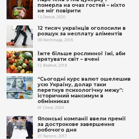
померла на очах гостей – ніхто
не міг повірити
13 Липня, 2020
12 тисяч українців оголосили в
розшук за несплату аліментів
09 Листопада, 2018
Їжте більше рослинної їжі, аби
врятувати світ – вчені
12 Жовтня, 2018
“Сьогодні курс валют ошелешив
усю Україну, долар таки
перетнув психологічну межу”:
історичний максимум в
обмінниках
01 Січня, 2024
Японські компанії ввели премії
за дострокове завершення
робочого дня
27 Лютого, 2017