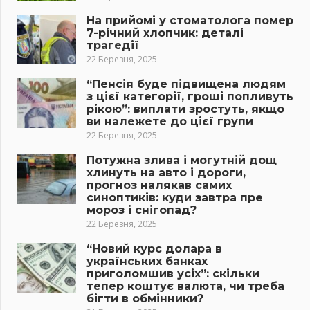
На прийомі у стоматолога помер
7-річний хлопчик: деталі
трагедії
22 Березня, 2025
“Пенсія буде підвищена людям
з цієї категорії, гроші попливуть
рікою”: виплати зростуть, якщо
ви належете до цієї групи
22 Березня, 2025
Потужна злива і могутній дощ
хлинуть на авто і дороги,
прогноз налякав самих
синоптиків: куди завтра пре
мороз і снігопад?
22 Березня, 2025
“Новий курс долара в
українських банках
приголомшив усіх”: скільки
тепер коштує валюта, чи треба
бігти в обмінники?