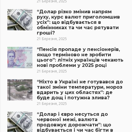
21 Березня, 2025
“Долар різко змінив напрям
руху, курс валют приголомшив
усіх”: що відбувається в
обмінниках та чи час рятувати
гроші?
21 Березня, 2025
“Пенсія пропаде у пенсіонерів,
якщо терміново не зробити
цього”: літніх українців чекають
нові проблеми у 2025 році
21 Березня, 2025
“Ніхто в Україні не готувався до
такої зміни температури, мороз
вдарить у цих областях”: де
буде дощ і потужна злива?
21 Березня, 2025
“Долар і євро несуться до
червоної межі, валюта
продовжує дорожчати”: що
відбувається і чи час бігти в