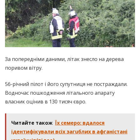
За попередніми даними, літак знесло на дерева
поривом вітру.
56-річний пілот і його супутниця не постраждали.
Водночас пошкодження літального апарату
власник оцінив в 130 тисяч євро.
Читайте також
Їх семеро: вдалося
ідентифікували всіх зaгuблих в афганістані