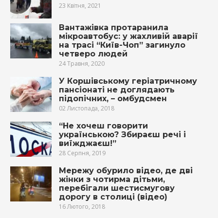
23 Квітня, 2021
Вантажівка протаранила
мікроавтобус: у жахливій аварії
на трасі “Київ-Чоп” загинуло
четверо людей
24 Травня, 2020
У Коршівському геріатричному
пансіонаті не доглядають
підопічних, – омбудсмен
02 Листопада, 2018
“Не хочеш говорити
українською? Збираєш речі і
виїжджаєш!”
28 Серпня, 2019
Мережу обурило відео, де дві
жінки з чотирма дітьми,
перебігали шестисмугову
дорогу в столиці (відео)
16 Лютого, 2018