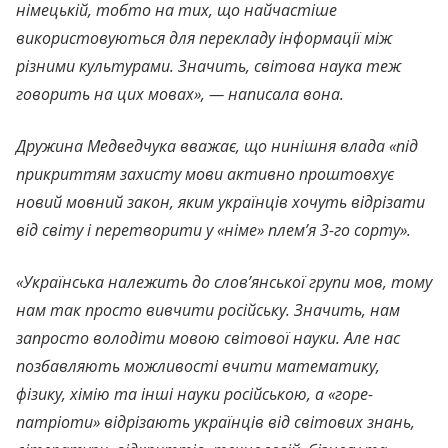
німецькій, тобто на тих, що найчастіше
використовуються для перекладу інформації між
різними культурами. Значить, світова наука теж
говорить на цих мовах», — написала вона.
Дружина Медведчyка вважає, що нинішня влада «під
прикриттям захисту мови активно проштовхує
новий мовний закон, яким українців хочуть відрізати
від світу і перетворити у «німе» плем’я 3-го сорту».
«Українська належить до слов’янської групи мов, тому
нам так просто вивчити російську. Значить, нам
запросто володіти мовою світової науки. Але нас
позбавляють можливості вчити математику,
фізику, хімію та інші науки російською, а «горе-
патріоти» відрізають українців від світових знань,