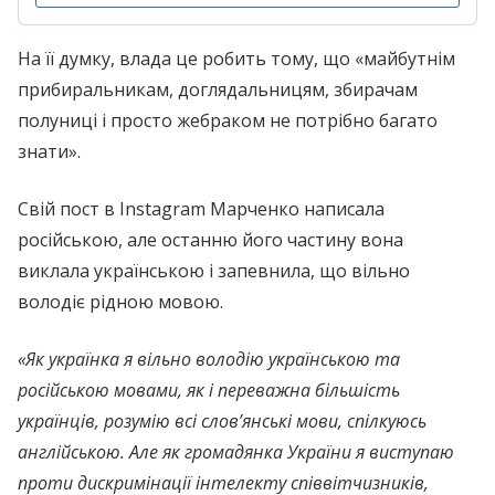
На її думку, влада це робить тому, що «майбутнім
прибиральникам, доглядальницям, збирачам
полуниці і просто жебраком не потрібно багато
знати».
Свій пост в Instagram Марченко написала
російською, але останню його частину вона
виклала українською і запевнила, що вільно
володіє рідною мовою.
«Як українка я вільно володію українською та
російською мовами, як і переважна більшість
українців, розумію всі слов’янські мови, спілкуюсь
англійською. Але як громадянка України я виступаю
проти дискpимінації інтелекту співвітчизників,