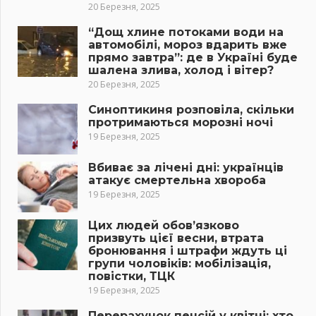
20 Березня, 2025
“Дощ хлине потоками води на
автомобілі, мороз вдарить вже
прямо завтра”: де в Україні буде
шалена злива, холод і вітер?
20 Березня, 2025
Синоптикиня розповіла, скільки
протримаються морозні ночі
19 Березня, 2025
Вбиває за лічені дні: українців
атакує смертельна хвороба
19 Березня, 2025
Цих людей обов’язково
призвуть цієї весни, втрата
бронювання і штрафи ждуть ці
групи чоловіків: мобілізація,
повістки, ТЦК
19 Березня, 2025
Перерахунок пенсій у квітні: хто