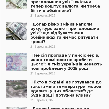
приголомшив усіх”: скільки
тепер коштує валюта, чи треба
бігти в обмінники?
21 Березня, 2025
“Долар різко змінив напрям
руху, курс валют приголомшив
усіх”: що відбувається в
обмінниках та чи час рятувати
гроші?
21 Березня, 2025
“Пенсія пропаде у пенсіонерів,
якщо терміново не зробити
цього”: літніх українців чекають
нові проблеми у 2025 році
21 Березня, 2025
“Ніхто в Україні не готувався до
такої зміни температури, мороз
вдарить у цих областях”: де
буде дощ і потужна злива?
21 Березня, 2025
“Долар і євро несуться до