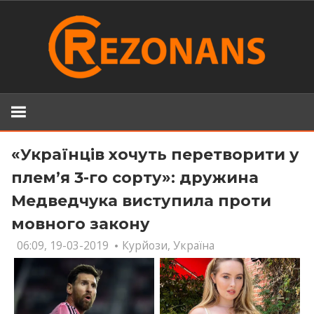
Skip
to
content
«Українців хочуть перетворити у
плем’я 3-го сорту»: дружина
Медведчyка виступила проти
мовного закону
06:09, 19-03-2019
Курйози
,
Україна