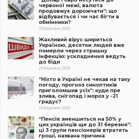
червоної межі, валюта
продовжує дорожчати”: що
відбувається і чи час бігти в
обмінники?
20 Березня, 2025
Жахливий вірус шириться
Україною, десятки людей вже
померли через страшну
інфекцію: ускладнення ведуть
до біди
20 Березня, 2025
“Ніхто в Україні не чекав на таку
погоду, прогноз синоптиків
приголомшив усіх”: куди пре
злива, снігопад і мороз у -21
градус?
20 Березня, 2025
“Пенсія зменшиться на 50% у
цих українців ще до 31 березня”:
ці 3 групи пенсіонерів втратять
гроші, названа причина