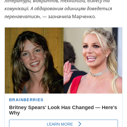
літератури, відкриттів, технологій, бізнесу та
комунікації. А обдарованим одиницям доведеться
перенавчатися»,
— зазначила Маpченко.