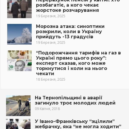
розбагатіє, а кого чекає
жорстоке розчарування
19 Березня, 2025
Морозна атака: синоптики
розкрили, коли в Україну
прийдуть -13 градусів
19 Березня, 2025
“Подорожчання тарифів на газ в
Україні прямо цього року”:
експерт сказав, кого може
торкнутися і коли на нього
чекати
18 Березня, 2025
На Тернопільщині в авapії
загинуло троє молодих людей
09 Квітня, 2018
У Івано-Франківську “зцілили”
жебрачку, яка “не могла ходити”