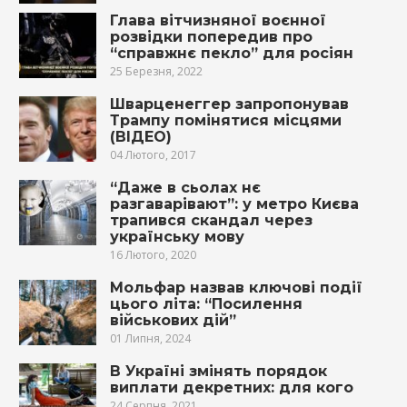
Глава вітчизняної воєнної
розвідки попередив про
“справжнє пекло” для росіян
25 Березня, 2022
Шварценеггер запропонував
Трампу помінятися місцями
(ВІДЕО)
04 Лютого, 2017
“Даже в сьолах нє
разгаварівают”: у метро Києва
трапився скандал через
українську мову
16 Лютого, 2020
Мольфар назвав ключові події
цього літа: “Посилення
військових дій”
01 Липня, 2024
В Україні змінять порядок
виплати декретних: для кого
24 Серпня, 2021