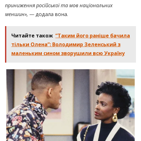
приниження російської та мов національних
меншин»,
— додала вона.
Читайте також
“Таким його раніше бачила
тільки Олена”: Володимир Зеленський з
маленьким сином зворушили всю Україну