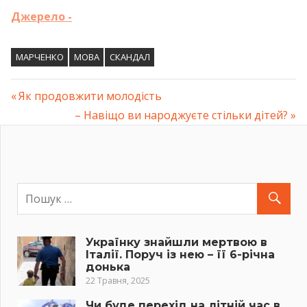
Джерело -
МАРЧЕНКО
МОВА
СКАНДАЛ
Previous
Як продовжити молодість
Навігація
Post:
Next
– Навіщо ви нapoджуєте стільки дітей?
Post:
записів
Українку знайшли мертвою в
Італії. Поруч із нею – її 6-річна
донька
22 Травня, 2025
Чи буде перехід на літній час в