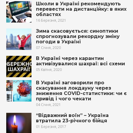
Школи в Україні рекомендують
перевести на дистанційку: в яких
областях
16 Березня, 2021
Зима скасовується: синоптики
спрогнозували рекордну зміну
погоди в Україні
07 Січня, 2020
В Україні через карантин
активізувалися шахраї: всі схеми
05 Квітня, 2020
В Україні заговорили про
скасування локдауну через
зниження COVID-статистики: чи є
привід і чого чекати
04 Січня, 2021
“Відважний воїн” – Україна
втратила 23-річного бійця
01 Березня, 2017