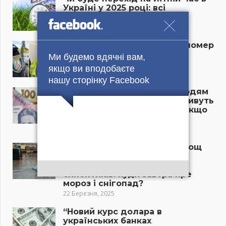
Україні у 2025 році: всі
подробиці
29 Березня, 2025
На прийомі у стоматолога помер
7-річний хлопчик: деталі
Ми будемо вдячні вам,
трагедії
якщо ви вподобаєте
22 Березня, 2025
нашу сторінку Facebook
“Пенсія буде підвищена людям
з цієї категорії, гроші попливуть
рікою”: виплати зростуть, якщо
ви належете до цієї групи
22 Березня, 2025
Потужна злива і могутній дощ
хлинуть на авто і дороги,
прогноз налякав самих
синоптиків: куди завтра пре
мороз і снігопад?
22 Березня, 2025
“Новий курс долара в
українських банках