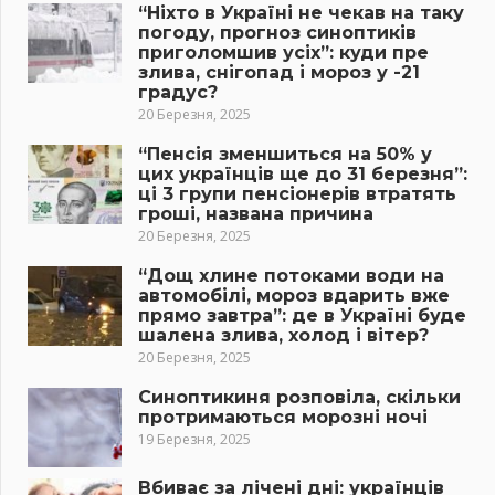
“Ніхто в Україні не чекав на таку
погоду, прогноз синоптиків
приголомшив усіх”: куди пре
злива, снігопад і мороз у -21
градус?
20 Березня, 2025
“Пенсія зменшиться на 50% у
цих українців ще до 31 березня”:
ці 3 групи пенсіонерів втратять
гроші, названа причина
20 Березня, 2025
“Дощ хлине потоками води на
автомобілі, мороз вдарить вже
прямо завтра”: де в Україні буде
шалена злива, холод і вітер?
20 Березня, 2025
Синоптикиня розповіла, скільки
протримаються морозні ночі
19 Березня, 2025
Вбиває за лічені дні: українців