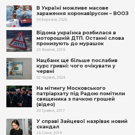
В Україні можливе масове
зараження коронавірусом – ВООЗ
04 Березня, 2020
Відома українка розбилася в
моторошній ДТП. Останні слова
пронизують до мурашок
20 Жовтня, 2019
Нацбанк ще більше послабив
курс гривні: чого очікувати у
червні
02 Червня, 2024
На мітингу Московського
патріархату під Радою помітили
священика з пачкою грошей
(відео)
20 Травня, 2017
У справі Зайцевої назріває новий
скандал
16 Січня, 2019