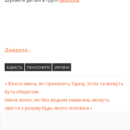
Шукайте деталі в групі
Facebook
Джерело -
БІДНІСТЬ
ПЕНСІОНЕРИ
УКРАЇНА
Previous
Жіночі імена, які приносять Удачу, Успіх та можуть
Навігація
бути оберегом
Post:
Next
Імена жінок, які без жодних намагань можуть
записів
Post:
звести з розуму будь-якого чоловіка