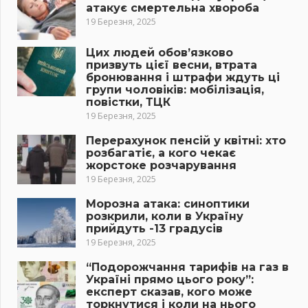
атакує смертельна хвороба
19 Березня, 2025
Цих людей обов’язково
призвуть цієї весни, втрата
бронювання і штрафи ждуть ці
групи чоловіків: мобілізація,
повістки, ТЦК
19 Березня, 2025
Перерахунок пенсій у квітні: хто
розбагатіє, а кого чекає
жорстоке розчарування
19 Березня, 2025
Морозна атака: синоптики
розкрили, коли в Україну
прийдуть -13 градусів
19 Березня, 2025
“Подорожчання тарифів на газ в
Україні прямо цього року”:
експерт сказав, кого може
торкнутися і коли на нього