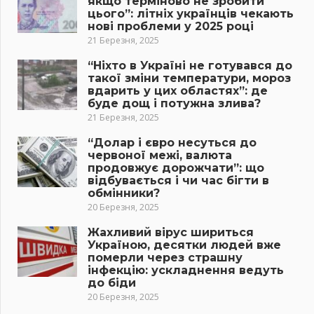
якщо терміново не зробити
цього”: літніх українців чекають
нові проблеми у 2025 році
21 Березня, 2025
“Ніхто в Україні не готувався до
такої зміни температури, мороз
вдарить у цих областях”: де
буде дощ і потужна злива?
21 Березня, 2025
“Долар і євро несуться до
червоної межі, валюта
продовжує дорожчати”: що
відбувається і чи час бігти в
обмінники?
20 Березня, 2025
Жахливий вірус шириться
Україною, десятки людей вже
померли через страшну
інфекцію: ускладнення ведуть
до біди
20 Березня, 2025