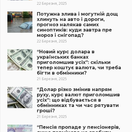
22 Березня, 2025
Потужна злива і могутній дощ
хлинуть на авто і дороги,
прогноз налякав самих
синоптиків: куди завтра пре
мороз і снігопад?
22 Березня, 2025
“Новий курс долара в
українських банках
приголомшив усіх”: скільки
тепер коштує валюта, чи треба
бігти в обмінники?
21 Березня, 2025
“Долар різко змінив напрям
руху, курс валют приголомшив
усіх”: що відбувається в
обмінниках та чи час рятувати
гроші?
21 Березня, 2025
“Пенсія пропаде у пенсіонерів,