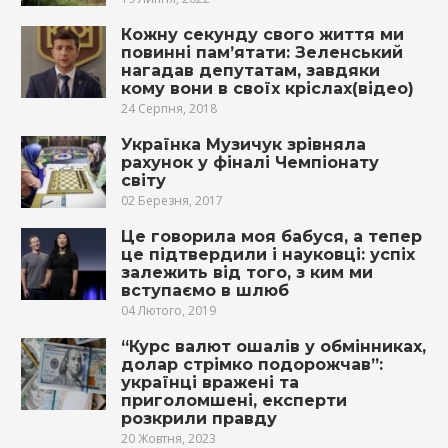
Кожну секунду свого життя ми
повинні пам’ятати: Зеленський
нагадав депутатам, завдяки
кому вони в своїх кріслах(відео)
24 Серпня, 2018
Українка Музичук зрівняла
рахунок у фіналі Чемпіонату
світу
02 Березня, 2017
Це говорила моя бабуся, а тепер
це підтвердили і науковці: успіх
залежить від того, з ким ми
вступаємо в шлюб
04 Лютого, 2019
“Курс валют ошалів у обмінниках,
долар стрімко подорожчав”:
українці вражені та
приголомшені, експерти
розкрили правду
20 Жовтня, 2023