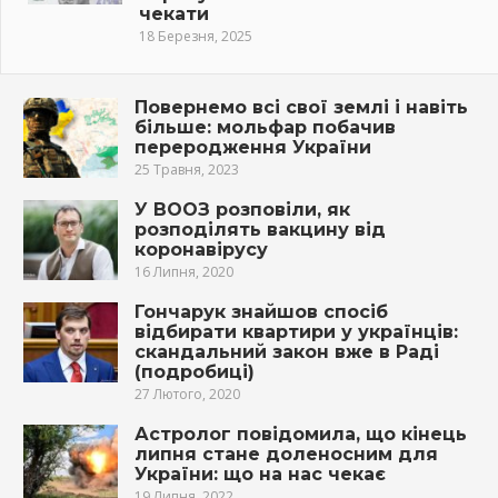
чекати
18 Березня, 2025
Повернемо всі свої землі і навіть
більше: мольфар побачив
переродження України
25 Травня, 2023
У ВООЗ розповіли, як
розподілять вакцину від
коронавірусу
16 Липня, 2020
Гончарук знайшов спосіб
відбирати квартири у українців:
скандальний закон вже в Раді
(подробиці)
27 Лютого, 2020
Астролог повідомила, що кінець
липня стане доленосним для
України: що на нас чекає
19 Липня, 2022