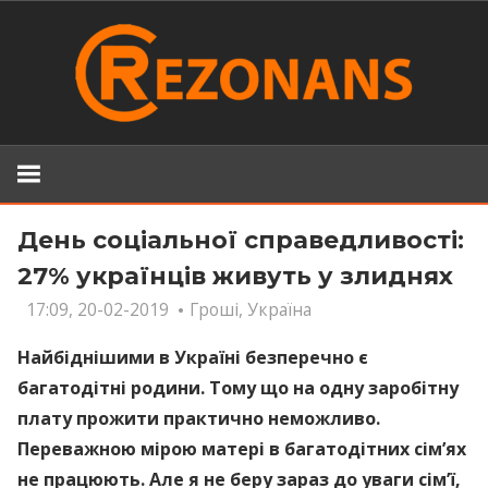
Skip
to
content
День соціальної справедливості:
27% українців живуть у злиднях
17:09, 20-02-2019
Гроші
,
Україна
Найбіднішими в Україні безперечно є
багатодітні родини. Тому що на одну заробітну
плату прожити практично неможливо.
Переважною мірою матері в багатодітних сім’ях
не працюють. Але я не беру зараз до уваги сім’ї,