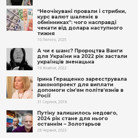
“Неочікувані провали і стрибки,
курс валют шаленіє в
обмінниках”: чого насправді
чекати від долара наступного
тижня
10 Лютого, 2025
А чи є шанс? Пророцтва Ванги
для України на 2022 рік застали
українців зненацька
19 Жовтня, 2022
Ірина Геращенко зареєструвала
законопроект для виплати
допомоги сім’ям політв’язнів в
Росії
31 Серпня, 2018
Путіну залишилось недовго,
2024 рік стане для нього
останнім – Золотарьов
28 Червня, 2023