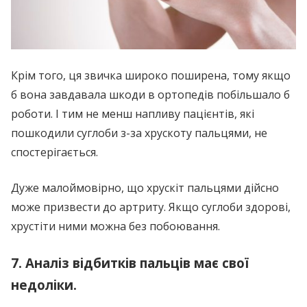
Крім того, ця звичка широко поширена, тому якщо
б вона завдавала шкоди в ортопедів побільшало б
роботи. І тим не менш напливу пацієнтів, які
пошкодили суглоби з-за хрускоту пальцями, не
спостерігається.
Дуже малоймовірно, що хрускіт пальцями дійсно
може призвести до артриту. Якщо суглоби здорові,
хрустіти ними можна без побоювання.
7. Аналіз відбитків пальців має свої
недоліки.