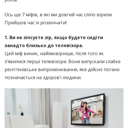
Ось ще 7 міфів, в які ми довгий час сліпо вірили.
Прийшов час їх розвінчати!
1. Ви не зіпсуєте зір, якщо будете сидіти
занадто близько до телевізора.
Цей міф виник, найімовірніше, після того як
з’явилися перші телевізори. Вони випускали слабке
рентгенівське випромінювання, яке дійсно погано
позначається на здоров’ї людини.