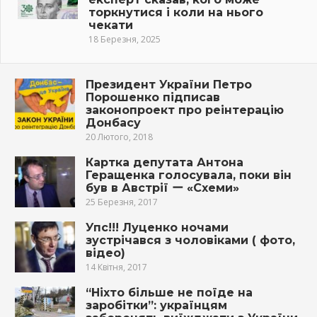
торкнутися і коли на нього
чекати
18 Березня, 2025
Президент України Петро
Порошенко підписав
законопроект про реінтерацію
Донбасу
20 Лютого, 2018
Картка депутата Антона
Геращенка голосувала, поки він
був в Австрії ー «Схеми»
25 Березня, 2017
Упс!!! Луценко ночами
зустрічався з чоловіками ( фото,
відео)
14 Квітня, 2017
“Ніхто більше не поїде на
заробітки”: українцям