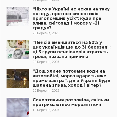
“Ніхто в Україні не чекав на таку
погоду, прогноз синоптиків
приголомшив усіх”: куди пре
злива, снігопад і мороз у -21
градус?
20 Березня, 2025
“Пенсія зменшиться на 50% у
цих українців ще до 31 березня”:
ці 3 групи пенсіонерів втратять
гроші, названа причина
20 Березня, 2025
“Дощ хлине потоками води на
автомобілі, мороз вдарить вже
прямо завтра”: де в Україні буде
шалена злива, холод і вітер?
20 Березня, 2025
Синоптикиня розповіла, скільки
протримаються морозні ночі
19 Березня, 2025