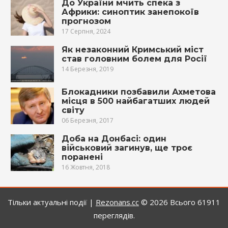
До України мчить спека з
Африки: синоптик занепокоїв
прогнозом
17 Серпня, 2024
Як незаконний Кримський міст
став головним болем для Росії
14 Березня, 2019
Блокадники позбавили Ахметова
місця в 500 найбагатших людей
світу
06 Березня, 2017
Доба на Донбасі: один
військовий загинув, ще троє
поранені
16 Жовтня, 2018
Тільки актуальні події |
Rezonans.сс
© 2026
Всього 61911
переглядів.