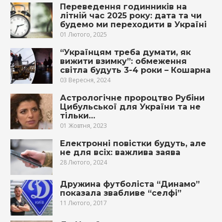
Переведення годинників на
літній час 2025 року: дата та чи
будемо ми переходити в Україні
01 Лютого, 2025
“Українцям треба думати, як
вижити взимку”: обмеження
світла будуть 3-4 роки – Кошарна
03 Вересня, 2024
Астрологічне пророцтво Рубіни
Цибульської для України та не
тільки…
01 Жовтня, 2023
Електронні повістки будуть, але
не для всіх: важлива заява
28 Лютого, 2024
Дружина футболіста “Динамо”
показала звабливе “селфі”
11 Лютого, 2017