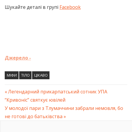
Шукайте деталі в групі
Facebook
Джерело -
МІФИ
ТІЛО
ЦІКАВО
Previous
Легендарний прикарпатський сотник УПА
Навігація
“Кривоніс” святкує ювілей
Post:
Next
У молодої пари з Тлумаччини забрали немовля, бо
записів
Post:
не готові до батьківства