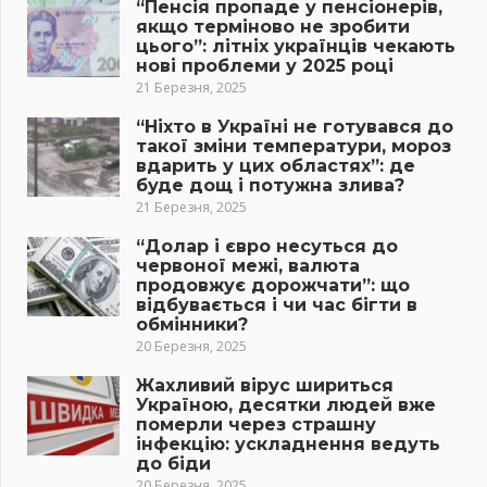
“Пенсія пропаде у пенсіонерів,
якщо терміново не зробити
цього”: літніх українців чекають
нові проблеми у 2025 році
21 Березня, 2025
“Ніхто в Україні не готувався до
такої зміни температури, мороз
вдарить у цих областях”: де
буде дощ і потужна злива?
21 Березня, 2025
“Долар і євро несуться до
червоної межі, валюта
продовжує дорожчати”: що
відбувається і чи час бігти в
обмінники?
20 Березня, 2025
Жахливий вірус шириться
Україною, десятки людей вже
померли через страшну
інфекцію: ускладнення ведуть
до біди
20 Березня, 2025