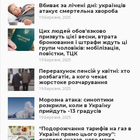
Вбиває за лічені дні: українців
атакує смертельна хвороба
19 Березня, 2025
Цих людей обов’язково
призвуть цієї весни, втрата
бронювання і штрафи ждуть ці
групи чоловіків: мобілізація,
повістки, ТЦК
19 Березня, 2025
Перерахунок пенсій у квітні: хто
розбагатіє, а кого чекає
жорстоке розчарування
19 Березня, 2025
Морозна атака: синоптики
розкрили, коли в Україну
прийдуть -13 градусів
19 Березня, 2025
“Подорожчання тарифів на газ в
Україні прямо цього року”:
експерт сказав, кого може