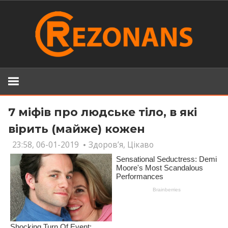
Skip
to
content
7 міфів про людське тіло, в які
вірить (майже) кожен
23:58, 06-01-2019
Здоров’я
,
Цікаво