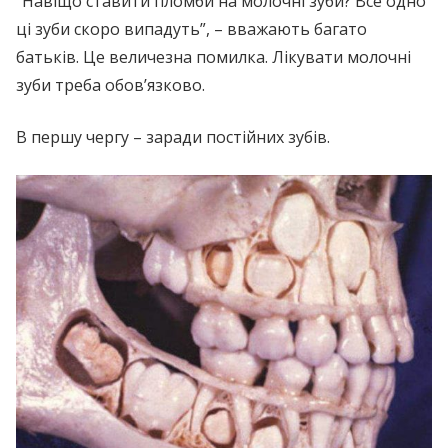
“Навіщо ставити пломби на молочні зуби? Все одно
ці зуби скоро випадуть”, – вважають багато
батьків. Це величезна помилка. Лікувати молочні
зуби треба обов’язково.
В першу чергу – заради постійних зубів.