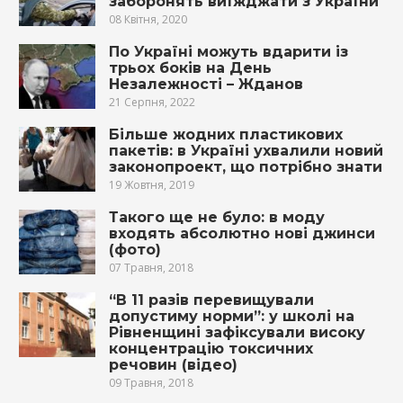
заборонять виїжджати з України
08 Квітня, 2020
По Україні можуть вдарити із
трьох боків на День
Незалежності – Жданов
21 Серпня, 2022
Більше жодних пластикових
пакетів: в Україні ухвалили новий
законопроект, що потрібно знати
19 Жовтня, 2019
Такого ще не було: в моду
входять абсолютно нові джинси
(фото)
07 Травня, 2018
“В 11 разів перевищували
допустиму норми”: у школі на
Рівненщині зафіксували високу
концентрацію токcичних
речовин (відео)
09 Травня, 2018