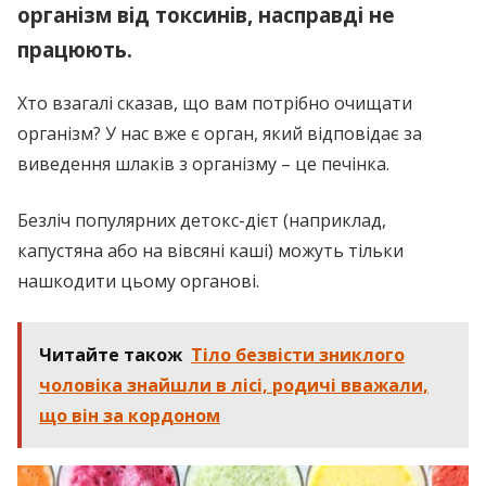
організм від токсинів, насправді не
працюють.
Хто взагалі сказав, що вам потрібно очищати
організм? У нас вже є орган, який відповідає за
виведення шлаків з організму – це печінка.
Безліч популярних детокс-дієт (наприклад,
капустяна або на вівсяні каші) можуть тільки
нашкодити цьому органові.
Читайте також
Тiло безвicти зниклого
чоловіка знайшли в лісі, родичі вважали,
що він за кордоном