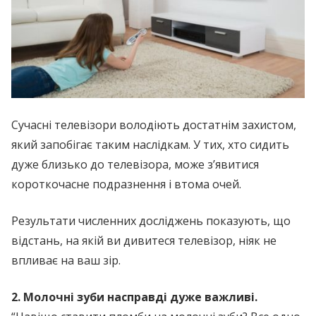
Сучасні телевізори володіють достатнім захистом,
який запобігає таким наслідкам. У тих, хто сидить
дуже близько до телевізора, може з’явитися
короткочасне подразнення і втома очей.
Результати численних досліджень показують, що
відстань, на якій ви дивитеся телевізор, ніяк не
впливає на ваш зір.
2. Молочні зуби насправді дуже важливі.