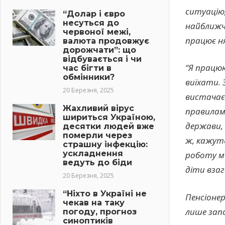
ситуацію,
“Долар і євро
несуться до
найближчи
червоної межі,
працює ня
валюта продовжує
дорожчати”: що
відбувається і чи
“Я працюю
час бігти в
обмінники?
виїхати. 
20 Березня, 2025
вистачає 
Жахливий вірус
правилам
шириться Україною,
держави, 
десятки людей вже
померли через
ж, кажуть
страшну інфекцію:
ускладнення
роботу м
ведуть до біди
діти взаг
20 Березня, 2025
“Ніхто в Україні не
Пенсіонер
чекав на таку
лише запо
погоду, прогноз
синоптиків