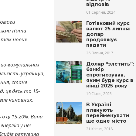
відповів
01 Серпня, 2024
помоги
Готівковий курс
валют 25 липня:
кожна п’ята
долар
ттям нових
продовжує
падати
26 Липня, 2017
Долар “злетить”:
ово-комунальних
банкір
ькість українців,
спрогнозував,
яким буде курс в
ання, стане
кінці 2025 року
, це десь то 15-
10 Січня, 2025
явив чиновник.
В Україні
планують
перейменувати
в ці 15-20%. Вона
ще одне місто
енергію у неї
21 Квітня, 2018
убсидія рятувала