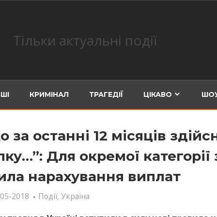
Тільки актуальні події
ШІ
КРИМІНАЛ
ТРАГЕДІЇ
ЦІКАВО
ШОУ
о за останні 12 місяців здійс
пку…”: Для окремої категорії
ила нарахування виплат
-05-2018
Події
,
Україна