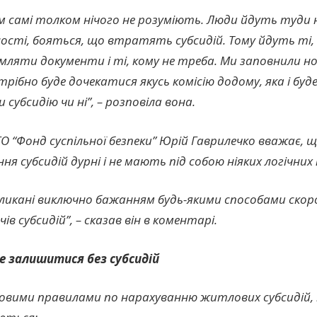
 самі толком нічого не розуміють. Люди йдуть туди н
ості, бояться, що втратять субсидій. Тому йдуть ті,
ляти документи і ті, кому не треба. Ми заповнили нов
рібно буде дочекатися якусь комісію додому, яка і буд
субсидію чи ні”, – розповіла вона.
О “Фонд суспільної безпеки” Юрій Гаврилечко вважає, щ
ня субсидій дурні і не мають під собою ніяких логічних
кликані виключно бажанням будь-якими способами ско
ів субсидій”, – сказав він в коментарі.
 залишитися без субсидій
 новими правилами по нарахуванню житлових субсидій,