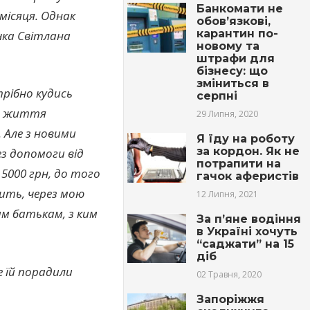
Банкомати не
місяця. Однак
обов’язкові,
карантин по-
чка Світлана
новому та
штрафи для
бізнесу: що
зміниться в
трібно кудись
серпні
на життя
29 Липня, 2020
 Але з новими
Я їду на роботу
за кордон. Як не
з допомоги від
потрапити на
 5000 грн, до того
гачок аферистів
дить, через мою
12 Липня, 2021
м батькам, з ким
За п’яне водіння
в Україні хочуть
“саджати” на 15
діб
е їй порадили
02 Травня, 2020
Запоріжжя