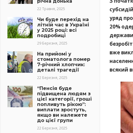
З початк
річна донька
субсидій
22 Травня, 2025
уряд про
Чи буде перехід на
літній час в Україні
20% оде
у 2025 році: всі
держави.
подробиці
безробіт
29 Березня, 2025
вже вик
На прийомі у
стоматолога помер
населенн
7-річний хлопчик:
всякий в
деталі трагедії
22 Березня, 2025
“Пенсія буде
підвищена людям з
цієї категорії, гроші
попливуть рікою”:
виплати зростуть,
якщо ви належете
до цієї групи
22 Березня, 2025