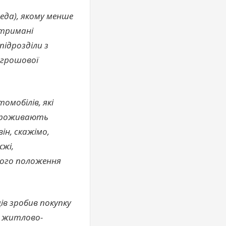
педа), якому менше
отримані
підрозділи з
 грошової
омобілів, які
е проживають
ін, скажімо,
жжі,
вого положення
ців зробив покупку
а житлово-