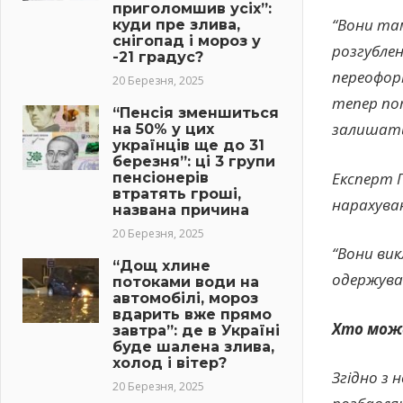
приголомшив усіх”:
“Вони там
куди пре злива,
снігопад і мороз у
розгублен
-21 градус?
переоформ
20 Березня, 2025
тепер пот
“Пенсія зменшиться
залишати 
на 50% у цих
українців ще до 31
березня”: ці 3 групи
Експерт Г
пенсіонерів
втратять гроші,
нарахуван
названа причина
20 Березня, 2025
“Вони ви
“Дощ хлине
одержувач
потоками води на
автомобілі, мороз
вдарить вже прямо
Хто може
завтра”: де в Україні
буде шалена злива,
холод і вітер?
Згідно з
20 Березня, 2025