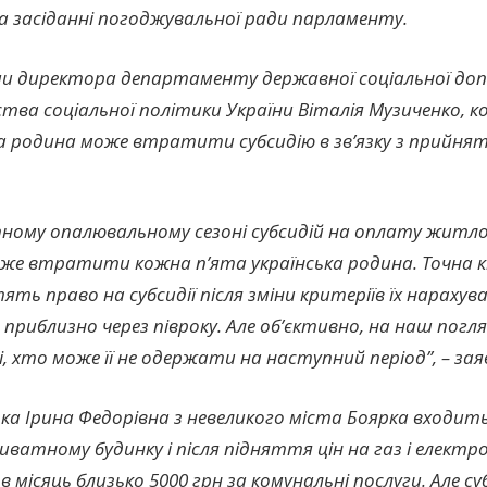
а засіданні погоджувальної ради парламенту.
ми директора департаменту державної соціальної до
тва соціальної політики України Віталія Музиченко, 
ка родина може втратити субсидію в зв’язку з прийня
пному опалювальному сезоні субсидій на оплату житл
же втратити кожна п’ята українська родина. Точна кіл
ять право на субсидії після зміни критеріїв їх нарахув
 приблизно через півроку. Але об’єктивно, на наш погляд
і, хто може її не одержати на наступний період”, – за
ка Ірина Федорівна з невеликого міста Боярка входить 
иватному будинку і після підняття цін на газ і електро
в місяць близько 5000 грн за комунальні послуги. Але с