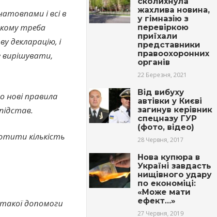
сколихнула
жахлива новина,
атовпами і всі в
у гімназію з
 кому треба
перевіркою
приїхали
у декларацію, і
представники
правоохоронних
е вирішувати,
органів
22 Березня, 2021
Від вибуху
о нові правила
автівки у Києві
 підстав.
загинув керівник
спецназу ГУР
(фото, відео)
ротити кількість
28 Червня, 2017
Нова купюра в
Україні завдасть
нищівного удару
по економіці:
«Може мати
ефект…»
 такої допомоги
27 Червня, 2019