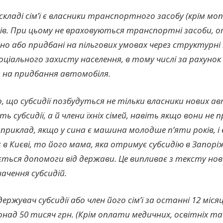
 складі сім’ї є власники транспортного засобу (крім мо
ків. При цьому не враховуються транспортні засоби, 
о або придбані на пільгових умовах через структурні 
ціального захисту населення, в тому числі за рахунок
 на придбання автомобіля.
 що субсидії позбудуться не тільки власники нових авт
 субсидії, а й члени їхніх сімей, навіть якщо вони н
приклад, якщо у сина є машина молодше п’яти років, і в
в Києві, то його мама, яка отримує субсидію в Запорі
ється допомоги від держави. Це випливає з тексту но
ачення субсидій.
держувач субсидії або член його сім’ї за останні 12 міся
онад 50 тисяч грн. (Крім оплати медичних, освітніх т