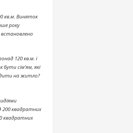
00 кв.м. Виняток
нше року
и встановлено
ад 120 кв.м. і
 бути сім’ям, які
щадити на житло?
сидіями
д 200 квадратних
20 квадратних