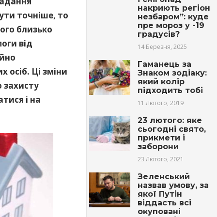
надання
накриють регіон
ути точніше, то
незбаром”: куде
пре мороз у -19
чого близько
градусів?
оги від
14 Березня, 2025
ійно
Гаманець за
 осіб. Ці зміни
Знаком зодіаку:
який колір
о захисту
підходить тобі
тися і на
11 Лютого, 2019
23 лютого: яке
сьогодні свято,
прикмети і
заборони
23 Лютого, 2021
Зеленський
назвав умову, за
якої Путін
віддасть всі
окуповані