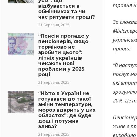
усіх”: що
травня н
відбувається в
обмінниках та чи
час рятувати гроші?
За слова
21 Березня, 2025
Міністерс
“Пенсія пропаде у
українсь
пенсіонерів, якщо
терміново не
правил.
зробити цього”:
літніх українців
чекають нові
“В насту
проблеми у 2025
послуг мо
році
які втрат
21 Березня, 2025
зрозуміло
“Ніхто в Україні не
готувався до такої
20%. Це т
зміни температури,
мороз вдарить у цих
областях”: де буде
Пенсіонер
дощ і потужна
живе в пр
злива?
виходило 
21 Березня, 2025