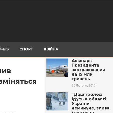
-БІЗ
СПОРТ
#ВІЙНА
Авіапарк
Президента
нив
застрахований
на 15 млн
гривень
 зміняться
20 Лютого, 2017
“Дощ і холод
ідуть в області
України
неминуче, злива
і снігопад