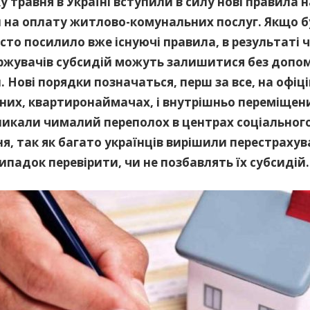
у травня в Україні вступили в силу нові правила 
 на оплату житлово-комунальних послуг. Якщо б
сто посилило вже існуючі правила, в результаті 
ржувачів субсидій можуть залишитися без допом
 Нові порядки позначаться, перш за все, на офіц
них, квартиронаймачах, і внутрішньо переміщених
ликали чималий переполох в центрах соціальног
я, так як багато українців вирішили перестрахува
ипадок перевірити, чи не позбавлять їх субсидій.