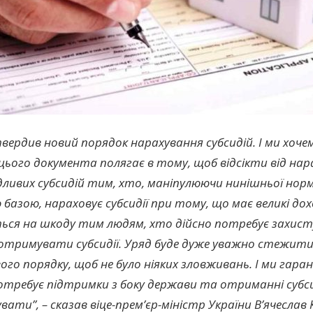
вердив новий порядок нарахування субсидій. І ми хоче
 цього документа полягає в тому, щоб відсікти від на
дливих субсидій тим, хто, маніпулюючи нинішньої но
базою, нараховує субсидії при тому, що має великі дох
ться на шкоду тим людям, хто дійсно потребує захист
отримувати субсидії. Уряд буде дуже уважно стежити 
ого порядку, щоб не було ніяких зловживань. І ми гара
отребує підтримки з боку держави та отриманні субси
вати”, – сказав віце-прем’єр-міністр України В’ячеслав