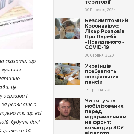
території
30 Березня, 2024
Безсимптомний
Коронавірус:
Лікар Розповів
Про Перебіг
«Невидимого»
COVID-19
30 Серпня, 2020
мо сказати, що
Українців
рахування
позбавлять
спеціальних
рмативно-
пенсій
оди. Це
19 Травня, 2017
у держави і
Чи готують
за реалізацією
мобілізованих
перед
нтуємо те, що всі
відправленням
дій, будуть далі
на фронт:
командир ЗСУ
 Кириленко 14
відверто