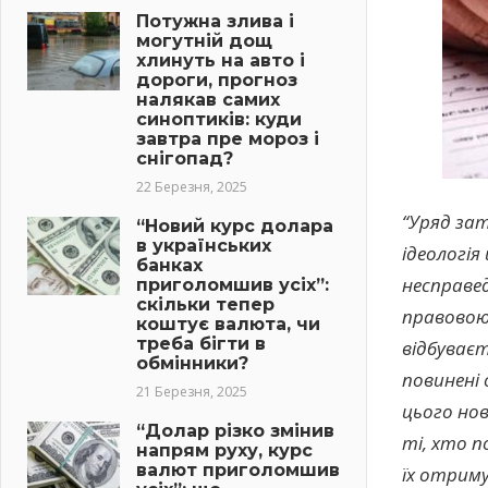
Потужна злива і
могутній дощ
хлинуть на авто і
дороги, прогноз
налякав самих
синоптиків: куди
завтра пре мороз і
снігопад?
22 Березня, 2025
“Уряд зат
“Новий курс долара
в українських
ідеологія
банках
несправе
приголомшив усіх”:
скільки тепер
правовою 
коштує валюта, чи
треба бігти в
відбуває
обмінники?
повинені 
21 Березня, 2025
цього нов
“Долар різко змінив
ті, хто п
напрям руху, курс
валют приголомшив
їх отриму