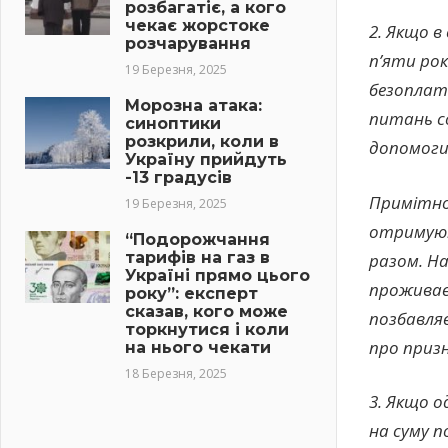
розбагатіє, а кого
чекає жорстоке
2. Якщо в
розчарування
п’яти ро
19 Березня, 2025
безоплатн
Морозна атака:
питань со
синоптики
розкрили, коли в
допомоги
Україну прийдуть
-13 градусів
Примітно,
19 Березня, 2025
отримують
“Подорожчання
тарифів на газ в
разом. На
Україні прямо цього
проживає 
року”: експерт
сказав, кого може
позбавля
торкнутися і коли
про призн
на нього чекати
18 Березня, 2025
3. Якщо о
на суму п