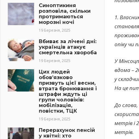
позбавля
Синоптикиня
розповіла, скільки
протримаються
1. Власни
морозні ночі
становлят
19 Березня, 2025
проживаю
Вбиває за лічені дні:
опіку чи п
українців атакує
смертельна хвороба
У Мінсоц
19 Березня, 2025
вдома – 2
Цих людей
обов’язково
у складч
призвуть цієї весни,
На це пит
втрата бронювання і
штрафи ждуть ці
групи чоловіків:
До слова,
мобілізація,
повістки, ТЦК
скориста
19 Березня, 2025
метрів і
Перерахунок пенсій
метрів.
у квітні: хто