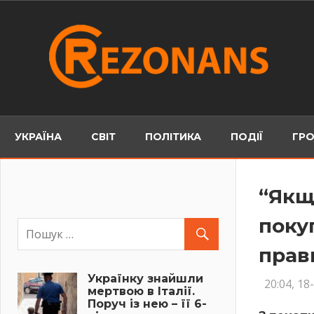
Skip
to
content
УКРАЇНА
СВІТ
ПОЛІТИКА
ПОДІЇ
ГРО
“Якщ
поку
прав
Українку знайшли
20:04, 18
мертвою в Італії.
Поруч із нею – її 6-