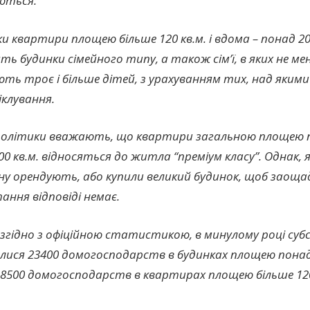
ються:
ки квартири площею більше 120 кв.м. і вдома – понад 2
ь будинки сімейного типу, а також сім’ї, в яких не ме
ть троє і більше дітей, з урахуванням тих, над яким
іклування.
політики вважають, що квартири загальною площею пон
00 кв.м. відносяться до житла “преміум класу”. Однак, як
ину орендують, або купили великий будинок, щоб зао
ання відповіді немає.
 згідно з офіційною статистикою, в минулому році суб
лися 23400 домогосподарств в будинках площею пона
 28500 домогосподарств в квартирах площею більше 1