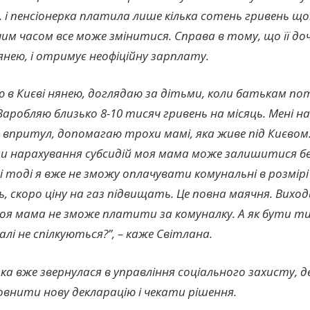
 і пенсіонерка платила лише кілька сотень гривень що
м часом все може змінитися. Справа в тому, що її до
нею, і отримує неофіційну зарплату.
 в Києві нянею, доглядаю за дітьми, коли батькам по
Заробляю близько 8-10 тисяч гривень на місяць. Мені 
впритул, допомагаю трохи мамі, яка живе під Києвом.
и нарахування субсидій моя мама може залишитися бе
і тоді я вже не зможу оплачувати комунальні в розмірі
, скоро ціну на газ підвищать. Це повна маячня. Вихо
оя мама не зможе платити за комуналку. А як бути ти
алі не спілкуються?”, – каже Світлана.
ка вже звернулася в управління соціального захисту, д
внити нову декларацію і чекати рішення.