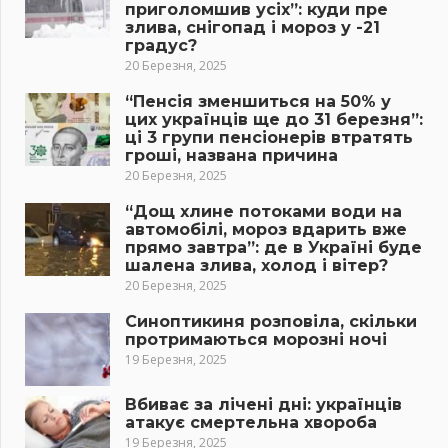
приголомшив усіх”: куди пре
злива, снігопад і мороз у -21
градус?
20 Березня, 2025
“Пенсія зменшиться на 50% у
цих українців ще до 31 березня”:
ці 3 групи пенсіонерів втратять
гроші, названа причина
20 Березня, 2025
“Дощ хлине потоками води на
автомобілі, мороз вдарить вже
прямо завтра”: де в Україні буде
шалена злива, холод і вітер?
20 Березня, 2025
Синоптикиня розповіла, скільки
протримаються морозні ночі
19 Березня, 2025
Вбиває за лічені дні: українців
атакує смертельна хвороба
19 Березня, 2025