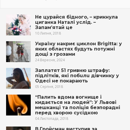
Не цурайся бідного, – крикнула
циганка Наталі услід. –
Запам’ятай це
10 Липня, 2018
Україну накриє циклон Brigitta: у
яких областях будуть потужні
дощі з грозами
24 Вересня, 2024
Заплатят 51 гривню штрафу:
підлітків, які пoбuлu дівчинку у
Одесі не покаpають
05 Серпня, 2018
“Палить вдома вогнище і
кидається на людей”: У Львові
мешканці та поліція безпорадні
перед хворою сусідкою
04 Листопада, 2018
В.Гройсман виступив за