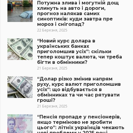
Потужна злива і могутній дощ
хлинуть на авто і дороги,
прогноз налякав самих
синоптиків: куди завтра пре
мороз і снігопад?
22 Березня, 2025
“Новий курс долара в
українських банках
приголомшив усіх”: скільки
тепер коштує валюта, чи треба
бігти в обмінники?
21 Березня, 2025
“Долар різко змінив напрям
руху, курс валют приголомшив
усіх”: що відбувається в
обмінниках та чи час рятувати
гроші?
21 Березня, 2025
“Пенсія пропаде у пенсіонерів,
якщо терміново не зробити
цього”: літніх українців чекають
нові проблеми у 2025 році