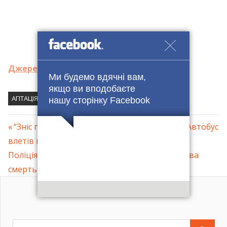
Джерело -
Ми будемо вдячні вам,
якщо ви вподобаєте
АГІТАЦІЯ
ВИБОРИ
ДЕЛЯТИН
ПРИКАРПАТТЯ
нашу сторінку Facebook
Previous
“Зніс групу людей, багато постраждалих…”: Автобус
Навігація
влетів в підземний перехід
Post:
Next
Поліція відмовилась від коментарів: Загадкова
записів
Post:
смерть у київському метро