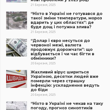
21 Березня, 2025
“Ніхто в Україні не готувався до
такої зміни температури, мороз
вдарить у цих областях”: де
буде дощ і потужна злива?
21 Березня, 2025
“Долар і євро несуться до
червоної межі, валюта
продовжує дорожчати”: що
відбувається і чи час бігти в
обмінники?
20 Березня, 2025
Жахливий вірус шириться
Україною, десятки людей вже
померли через страшну
інфекцію: ускладнення ведуть
до біди
20 Березня, 2025
“Ніхто в Україні не чекав на таку
погоду, прогноз синоптиків