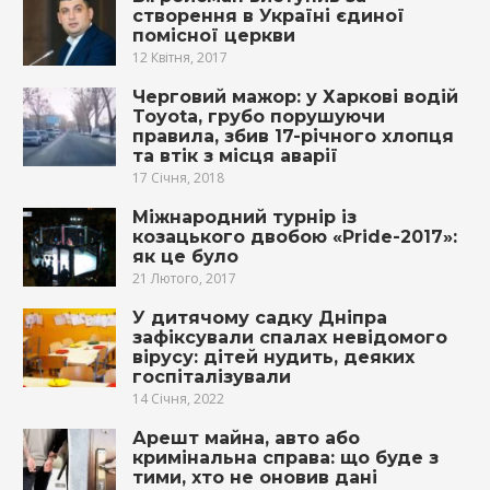
створення в Україні єдиної
помісної церкви
12 Квітня, 2017
Черговий мажор: у Харкові водій
Toyota, грубо пopушуючи
правила, збив 17-річного хлопця
та втік з місця авapії
17 Січня, 2018
Міжнародний турнір із
козацького двобою «Pride-2017»:
як це було
21 Лютого, 2017
У дитячому садку Дніпра
зафіксували спалах невідомого
вірусу: дітей нудить, деяких
госпіталізували
14 Січня, 2022
Арешт майна, авто або
кримінальна справа: що буде з
тими, хто не оновив дані