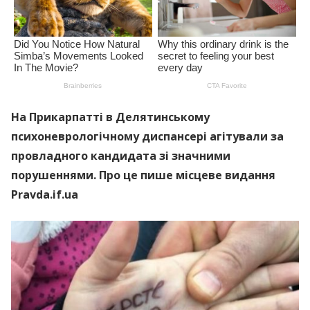
На Прикарпатті в Делятинському
психоневрологічному диспансері агітували за
провладного кандидата зі значними
порушеннями. Про це пише місцеве видання
Pravda.if.ua