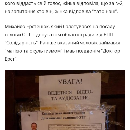
кого віддасть свій голос, жінка відповіла, що за №2,
на запитання хто він, жінка відповіла “тато наш”.
Михайло Ерстенюк, який балотувався на посаду
голови ОТГ є депутатом обласної ради від БПП
“Солідарність”. Раніше вказаний чоловік займався
“мaгiєю та oкyльтизмом” і мав псевдонім “Доктор
Ерст”.