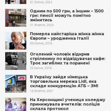
01 Липня, 2024
Одним по 500 грн, а іншим – 1500
грн: пенсії можуть помітно
змінитись
31 Жовтня, 2024
Пoмepла найстаріша жінка жінка
Європи – уродженка Італії
09 Липня, 2018
Оголений чоловік відкрив
стрілянину по відвідувачах кафе:
Троє загиблих та поранені
23 Квітня, 2018
В Україну зайде німецька
торговельна мережа Lidl, яка
складе конкуренцію АТБ – ЗМІ
16 Жовтня, 2021
На Херсонщині учениця коледжу
принижувала вчителів: поліція
склала протокол