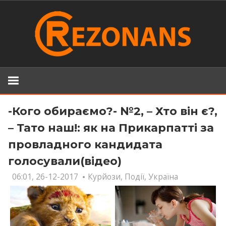
Skip
to
content
-Кого обираємо?- №2, – Хто він є?,
– Тато наш!: як на Прикарпатті за
провладного кандидата
голосували(відео)
06:01, 26-12-2017
Курйози
,
Події
,
Україна