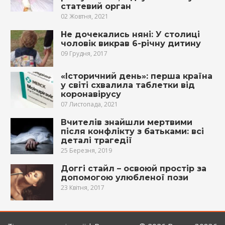
статевий орган
02 Жовтня, 2021
Не дочекались няні: У столиці
чоловік викрав 6-річну дитину
09 Грудня, 2017
«Історичний день»: перша країна
у світі схвалила таблетки від
коронавірусу
07 Листопада, 2021
Вчителів знайшли мертвими
після конфлікту з батьками: всі
деталі трагедії
25 Березня, 2019
Доггі стайл – освоюй простір за
допомогою улюбленої пози
23 Квітня, 2017