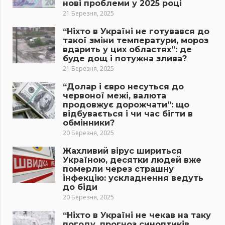
нові проблеми у 2025 році
21 Березня, 2025
“Ніхто в Україні не готувався до
такої зміни температури, мороз
вдарить у цих областях”: де
буде дощ і потужна злива?
21 Березня, 2025
“Долар і євро несуться до
червоної межі, валюта
продовжує дорожчати”: що
відбувається і чи час бігти в
обмінники?
20 Березня, 2025
Жахливий вірус шириться
Україною, десятки людей вже
померли через страшну
інфекцію: ускладнення ведуть
до біди
20 Березня, 2025
“Ніхто в Україні не чекав на таку
погоду, прогноз синоптиків