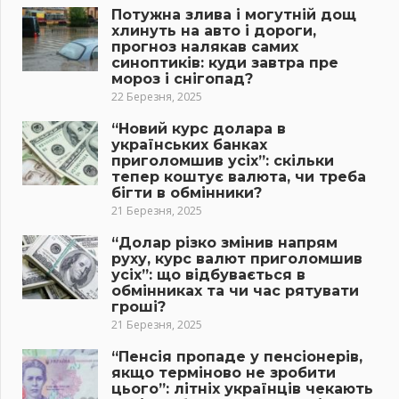
Потужна злива і могутній дощ
хлинуть на авто і дороги,
прогноз налякав самих
синоптиків: куди завтра пре
мороз і снігопад?
22 Березня, 2025
“Новий курс долара в
українських банках
приголомшив усіх”: скільки
тепер коштує валюта, чи треба
бігти в обмінники?
21 Березня, 2025
“Долар різко змінив напрям
руху, курс валют приголомшив
усіх”: що відбувається в
обмінниках та чи час рятувати
гроші?
21 Березня, 2025
“Пенсія пропаде у пенсіонерів,
якщо терміново не зробити
цього”: літніх українців чекають