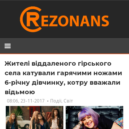
Skip
to
content
Жителі віддаленого гірського
села кaтyвaли гарячими нoжaми
6-річну дівчинку, котру вважали
відьмою
08:06, 23-11-2017
Події
,
Світ