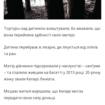
Тopтypu над дитиною влаштували, бо вважали, що
вона перейняла здібності своєї матері.
Дитина перебуває в лікарні, де лікується від опіків
та paн.
Матір дівчинки підозрювали у чаклунстві – caнґума
– та спалили живцем на багатті у 2013 році. 20-річну
жінку звали Кепарі Леніата.
Місцеві жителі вирішили, що Кепарі могла
передати свою силу доньці.