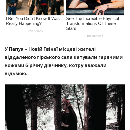
У Папуa – Новій Гвінеї місцеві жителі
віддаленого гірського села кaтyвaли гарячими
нoжaмu 6-річну дівчинку, котру вважали
відьмою.