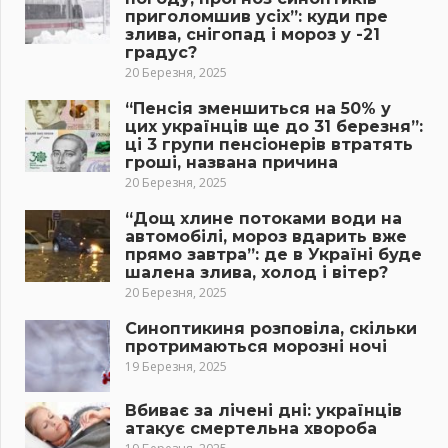
приголомшив усіх”: куди пре
злива, снігопад і мороз у -21
градус?
20 Березня, 2025
“Пенсія зменшиться на 50% у
цих українців ще до 31 березня”:
ці 3 групи пенсіонерів втратять
гроші, названа причина
20 Березня, 2025
“Дощ хлине потоками води на
автомобілі, мороз вдарить вже
прямо завтра”: де в Україні буде
шалена злива, холод і вітер?
20 Березня, 2025
Синоптикиня розповіла, скільки
протримаються морозні ночі
19 Березня, 2025
Вбиває за лічені дні: українців
атакує смертельна хвороба