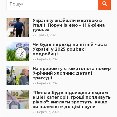
Українку знайшли мертвою в
Італії. Поруч із нею – її 6-річна
донька
22 Травня, 2025
Чи буде перехід на літній час в
Україні у 2025 році: всі
подробиці
29 Березня, 2025
На прийомі у стоматолога помер
7-річний хлопчик: деталі
трагедії
22 Березня, 2025
“Пенсія буде підвищена людям
з цієї категорії, гроші попливуть
рікою”: виплати зростуть, якщо
ви належете до цієї групи
22 Березня, 2025