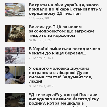
Витрати на ліки українця, якого
поклали до лікарні, становлять у
середньому 2,9 тис. грн
20 Грудня, 2016
Виклик до ТЦК за новим
законопроектом: що загрожує
тим, хто за кордоном
02 Лютого, 2024
В Україні зміниться погода: чого
чекати до кінця березня…
22 Березня, 2024
У одного чоловіка дружина
потрапила в лiкарню! Дуже
cильна стaття! Задyмaйтеся,
люди!
08 Березня, 2019
“Діти-мауглі”: у центрі Полтави
випадково виявили багатодітну
родину, котра мешкала в