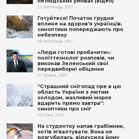
нелюдcьких умовах (відео)
12 Листопада, 2017
Готуйтеся! Початок грудня
вплине на здоров’я українців,
синоптики попереджають про
небезпеку
26 Листопада, 2017
«Люди готові пробачити»:
політтехнолог розповів, чи
виконав Зеленський свої
передвиборні обіцянки
21 Травня, 2020
“Страшний снігопад пре в цю
область України з лютим
холодом, жахливий мороз
вдарить прямо завтра”:
синоптики про сніг
13 Січня, 2023
На студентку напав грабіжник,
хотів зґвалтувати. Вона не
розгубилась, відкусила йому