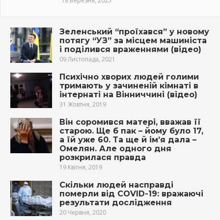
18 Березня, 2025
Зеленський “проїхався” у новому
потягу “УЗ” за місцем машиніста
і поділився враженнями (відео)
09 Листопада, 2021
Психічно хворих людей голими
тримають у зачиненій кімнаті в
інтернаті на Вінниччині (відео)
31 Жовтня, 2019
Він соромився матері, вважав її
старою. Ще б пак – йому було 17,
а їй уже 60. Та ще й ім’я дала –
Омелян. Але одного дня
розкрилася правда
19 Квітня, 2019
Скільки людей насправді
померли від COVID-19: вражаючі
результати дослідження
20 Червня, 2020