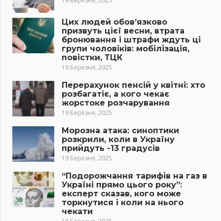
19 Березня, 2025
Цих людей обов’язково
призвуть цієї весни, втрата
бронювання і штрафи ждуть ці
групи чоловіків: мобілізація,
повістки, ТЦК
19 Березня, 2025
Перерахунок пенсій у квітні: хто
розбагатіє, а кого чекає
жорстоке розчарування
19 Березня, 2025
Морозна атака: синоптики
розкрили, коли в Україну
прийдуть -13 градусів
19 Березня, 2025
“Подорожчання тарифів на газ в
Україні прямо цього року”:
експерт сказав, кого може
торкнутися і коли на нього
чекати