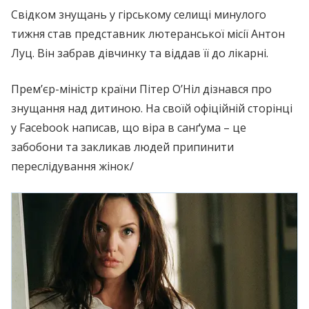
Свідком знyщань у гірському селищі минулого
тижня став представник лютеранської місії Антон
Луц. Він забрав дівчинку та віддав її до лікарні.
Прем’єр-міністр країни Пітер О’Ніл дізнався про
знyщaння над дитиною. На своїй офіційній сторінці
у Facebook написав, що віра в caнґума – це
забобони та закликав людей припинити
переслідування жінок/