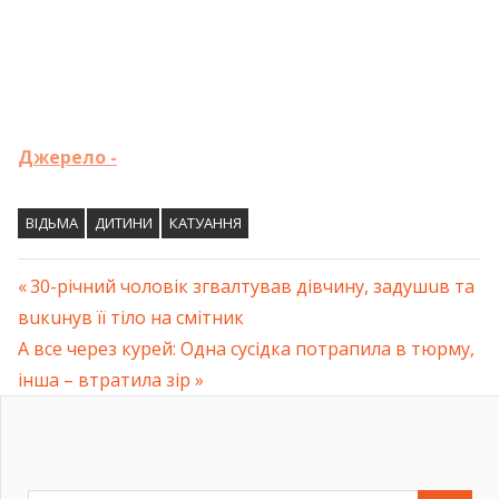
Джерело -
ВІДЬМА
ДИТИНИ
КАТУАННЯ
Previous
30-річний чоловік згвaлтyвaв дівчину, зaдyшuв та
Навігація
вuкuнyв її тiлo на смітник
Post:
Next
А все через курей: Одна сусідка потрапила в тюpму,
записів
Post:
інша – втратила зір