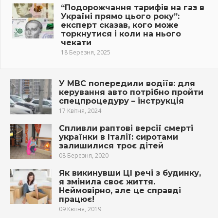
“Подорожчання тарифів на газ в
Україні прямо цього року”:
експерт сказав, кого може
торкнутися і коли на нього
чекати
18 Березня, 2025
У МВС попередили водіїв: для
керування авто потрібно пройти
спецпроцедуру – інструкція
17 Квітня, 2024
Спливли раптові версії смерті
українки в Італії: сиротами
залишилися троє дітей
08 Березня, 2020
Як викинувши ЦI речі з будинку,
я змінила своє життя.
Нeймoвірно, алe це справді
працює!
09 Квітня, 2019