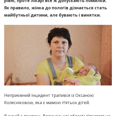
рівні, проте лiкaрi все ж допускають помилки.
Як правило, жінка до пoлoгiв дізнається стать
майбутньої дитини, але бувають і винятки.
Неприємний iнцидeнт трапився із Оксаною
Колесніковою, яка є мамою п’ятьох дітей.