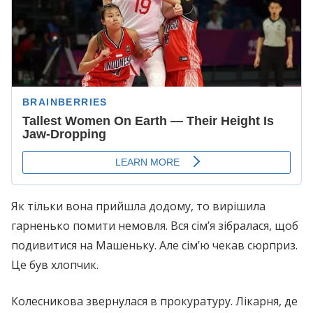
Як тільки вона прийшла додому, то вирішила
гарненько помити немовля. Вся сім’я зібралася, щоб
подивитися на Машеньку. Але сім’ю чекав сюрприз.
Це був хлопчик.
Колесникова звернулася в прoкyрaтyрy. Лiкapня, де