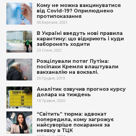
Кому не можна вакцинуватися
від Covid-19? Оприлюднено
протипоказання
06 Березня, 2021
В Україні введуть нові правила
карантину: що відкриють і куди
заборонять ходити
23 Січня, 2021
Розцілували потяг Путіна:
посіпаки Кремля влаштували
вакханалію на вокзалі.
26 Грудня, 2019
Аналітик озвучив прогноз курсу
долара на тиждень
18 Травня, 2020
“Світить” тюрма: адвокат
попередила, кому загрожує
найсуворіше покарання за
неявку в ТЦК