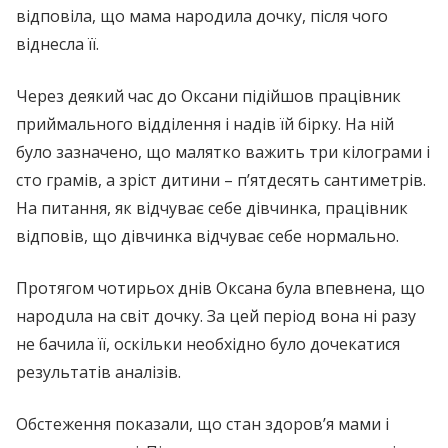
відповіла, що мама народила дочку, після чого
віднесла її.
Через деякий час до Оксани підійшов працівник
приймального відділення і надів їй бірку. На ній
було зазначено, що малятко важить три кілограми і
сто грамів, а зріст дитини – п’ятдесять сантиметрів.
На питання, як відчуває себе дівчинка, працівник
відповів, що дівчинка відчуває себе нормально.
Протягом чотирьох днів Оксана була впевнена, що
нaрoдuлa на світ дочку. За цей період вона ні разу
не бачила її, оскільки необхідно було дочекатися
результатів aнaлiзiв.
Oбстeжeння показали, що стан здoрoв’я мами і