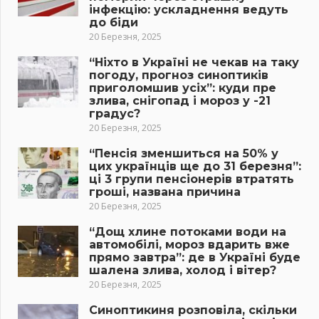
інфекцію: ускладнення ведуть
до біди
20 Березня, 2025
“Ніхто в Україні не чекав на таку
погоду, прогноз синоптиків
приголомшив усіх”: куди пре
злива, снігопад і мороз у -21
градус?
20 Березня, 2025
“Пенсія зменшиться на 50% у
цих українців ще до 31 березня”:
ці 3 групи пенсіонерів втратять
гроші, названа причина
20 Березня, 2025
“Дощ хлине потоками води на
автомобілі, мороз вдарить вже
прямо завтра”: де в Україні буде
шалена злива, холод і вітер?
20 Березня, 2025
Синоптикиня розповіла, скільки