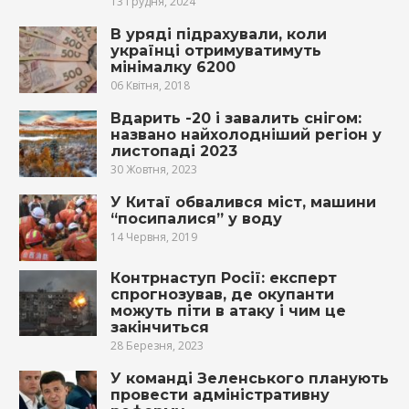
13 Грудня, 2024
В уряді підрахували, коли
українці отримуватимуть
мінімалку 6200
06 Квітня, 2018
Вдарить -20 і завалить снігом:
названо найхолодніший регіон у
листопаді 2023
30 Жовтня, 2023
У Китаї обвалився міст, машини
“посипалися” у воду
14 Червня, 2019
Контрнаступ Росії: експерт
спрогнозував, де окупанти
можуть піти в атаку і чим це
закінчиться
28 Березня, 2023
У команді Зеленського планують
провести адміністративну