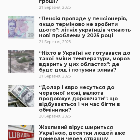
гроші?
21 Березня, 2025
“Пенсія пропаде у пенсіонерів,
якщо терміново не зробити
цього”: літніх українців чекають
нові проблеми у 2025 році
21 Березня, 2025
“Ніхто в Україні не готувався до
такої зміни температури, мороз
вдарить у цих областях”: де
буде дощ і потужна злива?
21 Березня, 2025
“Долар і євро несуться до
червоної межі, валюта
продовжує дорожчати”: що
відбувається і чи час бігти в
обмінники?
20 Березня, 2025
Жахливий вірус шириться
Україною, десятки людей вже
померли через страшну