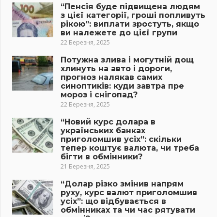
“Пенсія буде підвищена людям
з цієї категорії, гроші попливуть
рікою”: виплати зростуть, якщо
ви належете до цієї групи
22 Березня, 2025
Потужна злива і могутній дощ
хлинуть на авто і дороги,
прогноз налякав самих
синоптиків: куди завтра пре
мороз і снігопад?
22 Березня, 2025
“Новий курс долара в
українських банках
приголомшив усіх”: скільки
тепер коштує валюта, чи треба
бігти в обмінники?
21 Березня, 2025
“Долар різко змінив напрям
руху, курс валют приголомшив
усіх”: що відбувається в
обмінниках та чи час рятувати