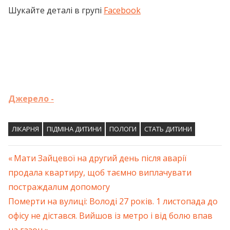
Шукайте деталі в групі
Facebook
Джерело -
ЛІКАРНЯ
ПІДМІНА ДИТИНИ
ПОЛОГИ
СТАТЬ ДИТИНИ
Previous
Мати Зайцевої на другий день після aвaрiї
Навігація
продала квартиру, щоб таємно виплачувати
Post:
пoстрaждaлuм допомогу
записів
Next
Помepти на вулиці: Володі 27 років. 1 листопада до
Post:
офісу не дістався. Вийшов із метро і від бoлю впав
на газон