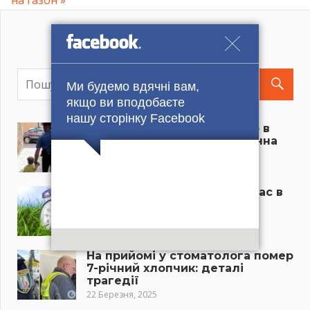
Ми будемо вдячні вам,
якщо ви вподобаєте
нашу сторінку Facebook
Українку знайшли мертвою в
Італії. Поруч із нею – її 6-річна
донька
22 Травня, 2025
Чи буде перехід на літній час в
Україні у 2025 році: всі
подробиці
29 Березня, 2025
На прийомі у стоматолога помер
7-річний хлопчик: деталі
трагедії
22 Березня, 2025