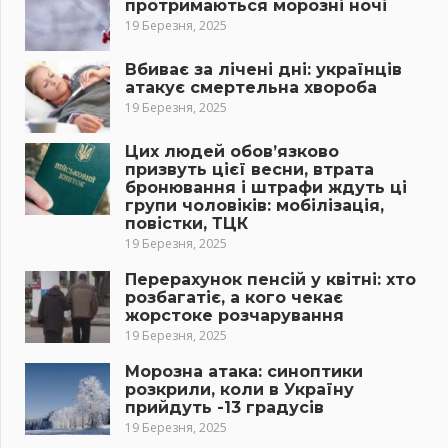
протримаються морозні ночі
19 Березня, 2025
Вбиває за лічені дні: українців
атакує смертельна хвороба
19 Березня, 2025
Цих людей обов’язково
призвуть цієї весни, втрата
бронювання і штрафи ждуть ці
групи чоловіків: мобілізація,
повістки, ТЦК
19 Березня, 2025
Перерахунок пенсій у квітні: хто
розбагатіє, а кого чекає
жорстоке розчарування
19 Березня, 2025
Морозна атака: синоптики
розкрили, коли в Україну
прийдуть -13 градусів
19 Березня, 2025