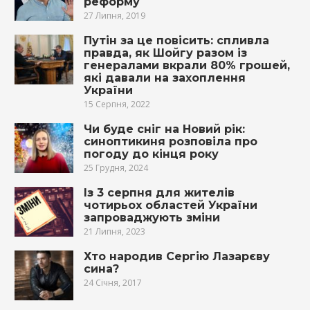
реформу
27 Липня, 2019
Путін за це повісить: спливла
правда, як Шойгу разом із
генералами вкрали 80% грошей,
які давали на захоплення
України
15 Серпня, 2022
Чи буде сніг на Новий рік:
синоптикиня розповіла про
погоду до кінця року
25 Грудня, 2024
Із 3 серпня для жителів
чотирьох областей України
запроваджують зміни
21 Липня, 2023
Хто народив Сергію Лазарєву
сина?
24 Січня, 2017