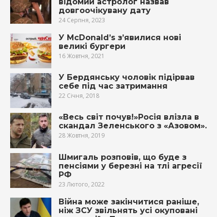
відомий астролог назвав
довгоочікувану дату
24 Серпня, 2023
У McDonald’s з’явилися нові
великі бургери
16 Жовтня, 2021
У Бердянську чоловік підірвав
себе під час затримання
22 Січня, 2018
«Весь світ почув!»Росія влізла в
скандал Зеленського з «Азовом».
28 Жовтня, 2019
Шмигаль розповів, що буде з
пенсіями у березні на тлі агресії
РФ
23 Лютого, 2022
Війна може закінчитися раніше,
ніж ЗСУ звільнять усі окуповані