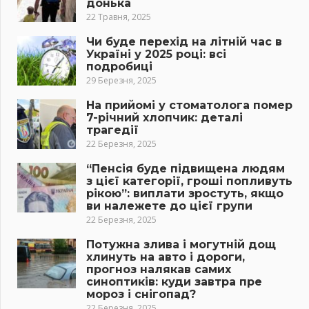
донька
22 Травня, 2025
Чи буде перехід на літній час в
Україні у 2025 році: всі
подробиці
29 Березня, 2025
На прийомі у стоматолога помер
7-річний хлопчик: деталі
трагедії
22 Березня, 2025
“Пенсія буде підвищена людям
з цієї категорії, гроші попливуть
рікою”: виплати зростуть, якщо
ви належете до цієї групи
22 Березня, 2025
Потужна злива і могутній дощ
хлинуть на авто і дороги,
прогноз налякав самих
синоптиків: куди завтра пре
мороз і снігопад?
22 Березня, 2025