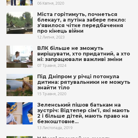
06 Квітня, 2020
Міста горітимуть, почнеться
блекаут, а путіна забере пекло:
з’явилося чітке передбачення
про кінець війни
12 Липня, 2023
ВЛК більше не зможуть
вирішувати, хто придатний, а хто
ні: запрацювали важливі зміни
07 Травня, 2024
Під Дніпром у річці потонула
дитина: рятувальники не можуть
знайти тіло
15 Травня, 2020
Зeленський пішов батькам на
зустріч: Відтепер сім’ї, які мають
2 і бiльшe дiтeй, мaють пpaвo на
безкоштовне…
13 Листопада, 2019