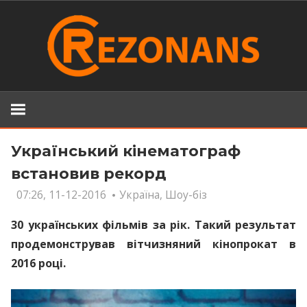
Skip
to
content
Український кінематограф
встановив рекорд
07:26, 11-12-2016
Україна
,
Шоу-біз
30 українських фільмів за рік. Такий результат
продемонстрував вітчизняний кінопрокат в
2016 році.