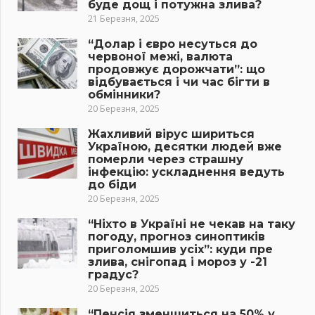
буде дощ і потужна злива?
21 Березня, 2025
“Долар і євро несуться до
червоної межі, валюта
продовжує дорожчати”: що
відбувається і чи час бігти в
обмінники?
20 Березня, 2025
Жахливий вірус шириться
Україною, десятки людей вже
померли через страшну
інфекцію: ускладнення ведуть
до біди
20 Березня, 2025
“Ніхто в Україні не чекав на таку
погоду, прогноз синоптиків
приголомшив усіх”: куди пре
злива, снігопад і мороз у -21
градус?
20 Березня, 2025
“Пенсія зменшиться на 50% у