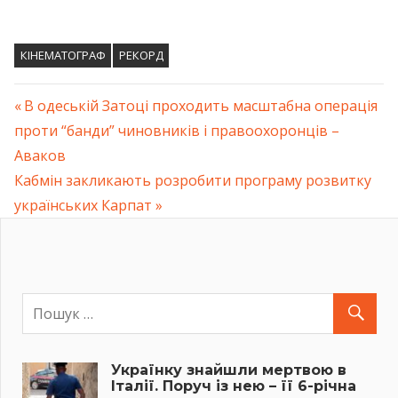
КІНЕМАТОГРАФ
РЕКОРД
Previous
В одеській Затоці проходить масштабна операція
Навігація
проти “банди” чиновників і правоохоронців –
Post:
Аваков
записів
Next
Кабмін закликають розробити програму розвитку
Post:
українських Карпат
Українку знайшли мертвою в
Італії. Поруч із нею – її 6-річна