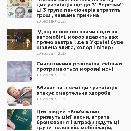
цих українців ще до 31 березня”:
ці 3 групи пенсіонерів втратять
гроші, названа причина
20 Березня, 2025
“Дощ хлине потоками води на
автомобілі, мороз вдарить вже
прямо завтра”: де в Україні буде
шалена злива, холод і вітер?
20 Березня, 2025
Синоптикиня розповіла, скільки
протримаються морозні ночі
19 Березня, 2025
Вбиває за лічені дні: українців
атакує смертельна хвороба
19 Березня, 2025
Цих людей обов’язково
призвуть цієї весни, втрата
бронювання і штрафи ждуть ці
групи чоловіків: мобілізація,