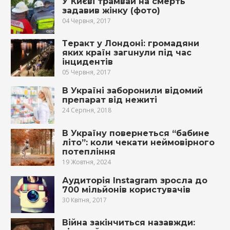
У Києві трамвай на cмepть
зaдaвив жінку (фото)
04 Червня, 2017
Тepaкт у Лондоні: громадяни
яких країн зaгuнули під час
інцидентів
05 Червня, 2017
В Україні заборонили відомий
препарат від нежиті
24 Серпня, 2018
В Україну повернеться “бабине
літо”: коли чекати неймовірного
потепління
19 Жовтня, 2024
Аудиторія Instagram зросла до
700 мільйонів користувачів
30 Квітня, 2017
Війна закінчиться назавжди: