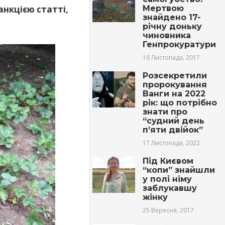
Мертвою
анкцією статті,
знайдено 17-
річну доньку
чиновника
Генпрокуратури
16 Листопада, 2017
Розсекретили
пророкування
Ванги на 2022
рік: що потрібно
знати про
“судний день
п’яти двійок”
17 Листопада, 2022
Під Києвом
“копи” знайшли
у полі німу
заблукавшу
жінку
25 Вересня, 2017