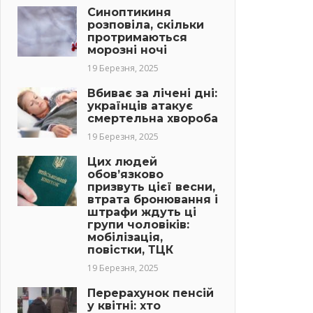
Синоптикиня
розповіла, скільки
протримаються
морозні ночі
19 Березня, 2025
Вбиває за лічені дні:
українців атакує
смертельна хвороба
19 Березня, 2025
Цих людей
обов’язково
призвуть цієї весни,
втрата бронювання і
штрафи ждуть ці
групи чоловіків:
мобілізація,
повістки, ТЦК
19 Березня, 2025
Перерахунок пенсій
у квітні: хто