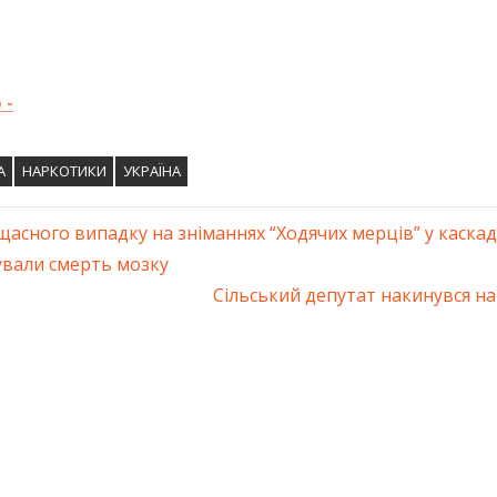
 -
А
НАРКОТИКИ
УКРАЇНА
щасного випадку на зніманнях “Ходячих мерців” у каска
ація
ували смерть мозку
Next
Сільський депутат накинувся н
ів
Post: