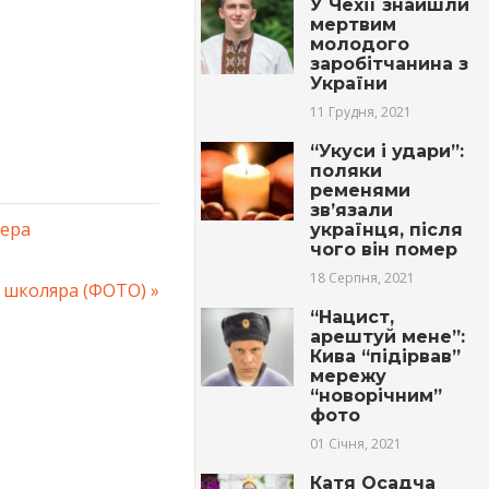
У Чехії знайшли
мертвим
молодого
заробітчанина з
України
11 Грудня, 2021
“Укуси і удари”:
поляки
ременями
зв’язали
дера
українця, після
чого він помер
18 Серпня, 2021
а школяра (ФОТО)
“Нацист,
арештуй мене”:
Кива “підірвав”
мережу
“новорічним”
фото
01 Січня, 2021
Катя Осадча