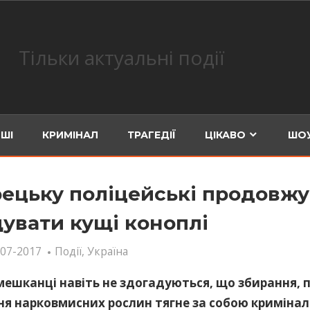
Тільки актуальні події
ШІ
КРИМІНАЛ
ТРАГЕДІЇ
ЦІКАВО
ШОУ
рецьку поліцейські продовж
увати кущі коноплі
-07-2017
Події
,
Україна
мешканці навіть не здогадуються, що збирання, 
ня нарковмисних рослин тягне за собою криміна