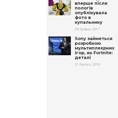
вперше після
пологів
опублікувала
фото в
купальнику
04 Травня, 2017
Sony займеться
розробкою
мультиплеєрних
ігор, як Fortnite:
деталі
21 Лютого, 2019