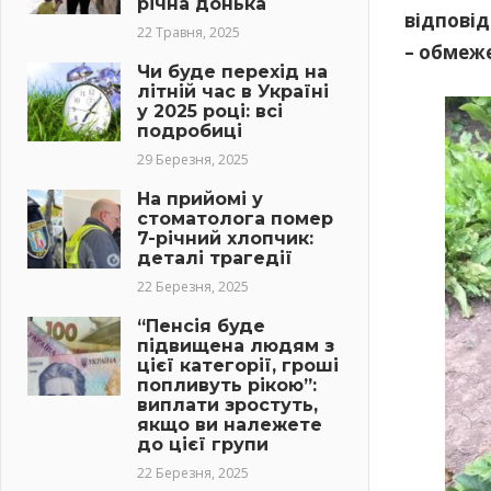
річна донька
відповід
22 Травня, 2025
– обмеже
Чи буде перехід на
літній час в Україні
у 2025 році: всі
подробиці
29 Березня, 2025
На прийомі у
стоматолога помер
7-річний хлопчик:
деталі трагедії
22 Березня, 2025
“Пенсія буде
підвищена людям з
цієї категорії, гроші
попливуть рікою”:
виплати зростуть,
якщо ви належете
до цієї групи
22 Березня, 2025