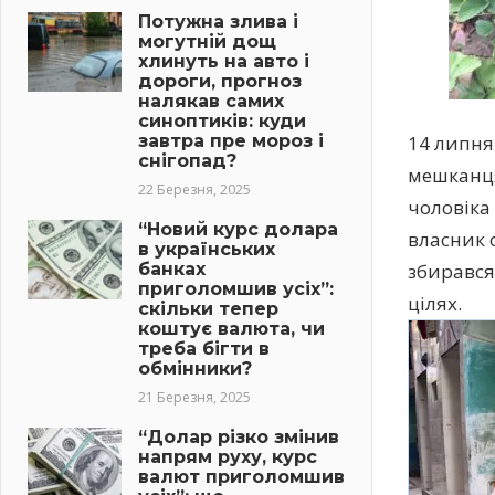
Потужна злива і
могутній дощ
хлинуть на авто і
дороги, прогноз
налякав самих
синоптиків: куди
завтра пре мороз і
14 липня
снігопад?
мешканця
22 Березня, 2025
чоловіка
“Новий курс долара
власник 
в українських
банках
збирався
приголомшив усіх”:
цілях.
скільки тепер
коштує валюта, чи
треба бігти в
обмінники?
21 Березня, 2025
“Долар різко змінив
напрям руху, курс
валют приголомшив