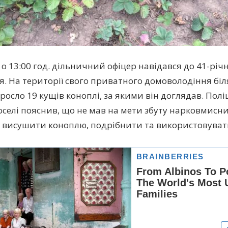
 о 13:00 год. дільничний офіцер навідався до 41-річ
. На території свого приватного домоволодіння біл
 росло 19 кущів коноплі, за якими він доглядав. Пол
оселі пояснив, що не мав на мети збуту нарковмисни
 висушити коноплю, подрібнити та використовуват