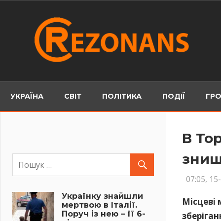
Skip
to
content
УКРАЇНА
СВІТ
ПОЛІТИКА
ПОДІЇ
ГРО
В То
знищ
07:05, 15
Українку знайшли
Місцеві 
мертвою в Італії.
Поруч із нею – її 6-
зберіган