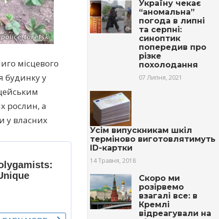
Україну чекає
“аномальна”
погода в липні
та серпні:
синоптик
попередив про
різке
ниго місцевого
похолодання
я будинку у
07 Липня, 2021
іцейським
х рослин, а
и у власних
Усім випускникам шкіл
терміново виготовлятимуть
ID-картки
14 Травня, 2018
Скоро ми
розірвемо
взагалі все: в
Кремлі
відреагували на