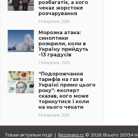
розбагатіє, а кого
чекає жорстоке
розчарування
19 Березня, 2025
Морозна атака:
синоптики
розкрили, коли в
Україну прийдуть
-13 градусів
19 Березня, 2025
“Подорожчання
тарифів на газ в
Україні прямо цього
року”: експерт
сказав, кого може
торкнутися і коли
на нього чекати
18 Березня, 2025
Тільки актуальні події |
Rezonans.сс
© 2026
Всього 20554 пе