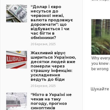
“Долар і євро
несуться до
червоної межі,
валюта продовжує
дорожчати”: що
відбувається і чи
час бігти в
обмінники?
20 Березня, 2025
Жахливий вірус
шириться Україною,
десятки людей вже
померли через
страшну інфекцію:
ускладнення
ведуть до біди
20 Березня, 2025
Шукайте 
“Ніхто в Україні не
чекав на таку
погоду, прогноз
синоптиків