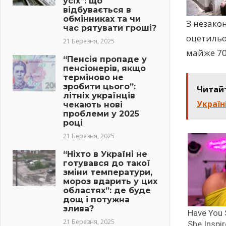
усіх”: що
відбувається в
обмінниках та чи
З незако
час рятувати гроші?
оцетильо
21 Березня, 2025
майже 70
“Пенсія пропаде у
пенсіонерів, якщо
терміново не
зробити цього”:
Читай
літніх українців
Україні
чекають нові
проблеми у 2025
році
21 Березня, 2025
“Ніхто в Україні не
готувався до такої
зміни температури,
мороз вдарить у цих
областях”: де буде
дощ і потужна
злива?
21 Березня, 2025