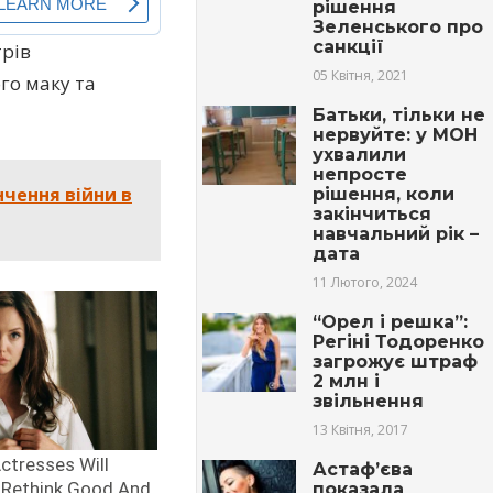
рішення
Зеленського про
санкції
трів
05 Квітня, 2021
го маку та
Батьки, тільки не
нервуйте: у МОН
ухвалили
непросте
нчення війни в
рішення, коли
закінчиться
навчальний рік –
дата
11 Лютого, 2024
“Орел і решка”:
Регіні Тодоренко
загрожує штраф
2 млн і
звільнення
13 Квітня, 2017
Астаф’єва
показала