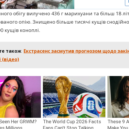
нного обігу вилучено 436 г марихуани та більш 18 лі
ваного опію. Знищено більше тисячі кущів снодійно
0 кущів коноплі.
те також
Екстрасенс засмутив прогнозом щодо закі
 (відео)