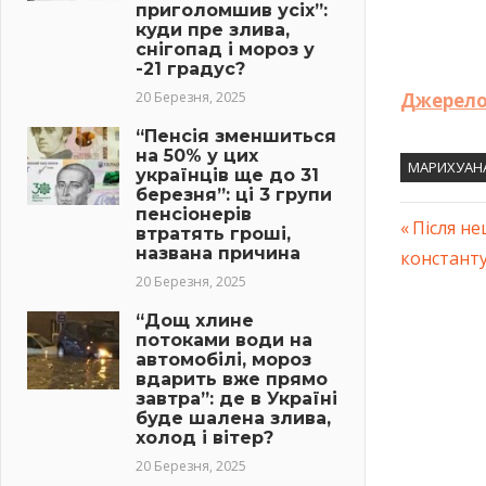
приголомшив усіх”:
куди пре злива,
снігопад і мороз у
-21 градус?
20 Березня, 2025
Джерело
“Пенсія зменшиться
на 50% у цих
МАРИХУАН
українців ще до 31
березня”: ці 3 групи
пенсіонерів
Previous
Після не
втратять гроші,
Навіг
названа причина
констант
Post:
20 Березня, 2025
запис
“Дощ хлине
потоками води на
автомобілі, мороз
вдарить вже прямо
завтра”: де в Україні
буде шалена злива,
холод і вітер?
20 Березня, 2025