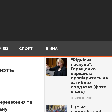
-БІЗ
СПОРТ
#ВІЙНА
“Рідкісна
паскуда”:
ують
Геращенко
вирішила
пропіаритись на
загиблих
солдатах (фото,
відео)
06 Липня, 2019
перенесення та
І це не
льну
самогубство!