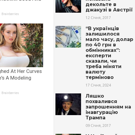
декольте в
джакузі в Австрії
12 Січня, 2017
“В українців
залишилося
мало часу, долар
по 40 грн в
обмінниках”:
експерти
сказали, чи
треба міняти
валюту
терміново
17 Січня, 2024
Ляшко
похвалився
запрошенням на
інавгурацію
Трампа
09 Січня, 2017