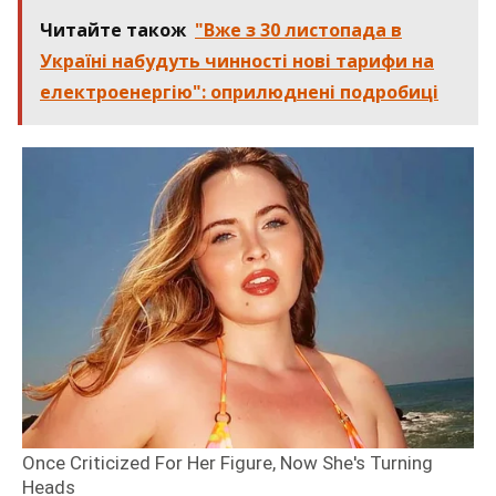
Читайте також
"Вже з 30 листопада в
Україні набудуть чинності нові тарифи на
електроенергію": оприлюднені подробиці