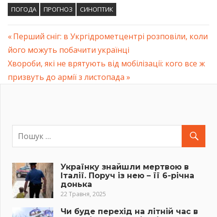
ПОГОДА
ПРОГНОЗ
СИНОПТИК
Previous
Перший сніг: в Укргідрометцентрі розповіли, коли
Навігація
його можуть побачити українці
Post:
Next
Хвороби, які не врятують від мобілізації: кого все ж
записів
Post:
призвуть до армії з листопада
Українку знайшли мертвою в
Італії. Поруч із нею – її 6-річна
донька
22 Травня, 2025
Чи буде перехід на літній час в