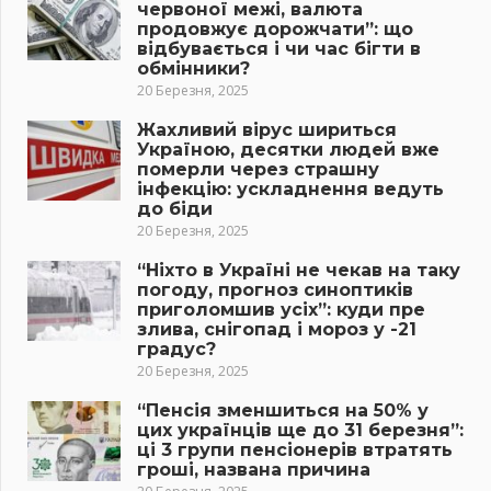
червоної межі, валюта
продовжує дорожчати”: що
відбувається і чи час бігти в
обмінники?
20 Березня, 2025
Жахливий вірус шириться
Україною, десятки людей вже
померли через страшну
інфекцію: ускладнення ведуть
до біди
20 Березня, 2025
“Ніхто в Україні не чекав на таку
погоду, прогноз синоптиків
приголомшив усіх”: куди пре
злива, снігопад і мороз у -21
градус?
20 Березня, 2025
“Пенсія зменшиться на 50% у
цих українців ще до 31 березня”:
ці 3 групи пенсіонерів втратять
гроші, названа причина