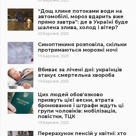
20 Березня, 2025
“Дощ хлине потоками води на
автомобілі, мороз вдарить вже
прямо завтра”: де в Україні буде
шалена злива, холод і вітер?
20 Березня, 2025
Синоптикиня розповіла, скільки
протримаються морозні ночі
19 Березня, 2025
Вбиває за лічені дні: українців
атакує смертельна хвороба
19 Березня, 2025
Цих людей обов’язково
призвуть цієї весни, втрата
бронювання і штрафи ждуть ці
групи чоловіків: мобілізація,
повістки, ТЦК
19 Березня, 2025
Перерахунок пенсій у квітні: хто