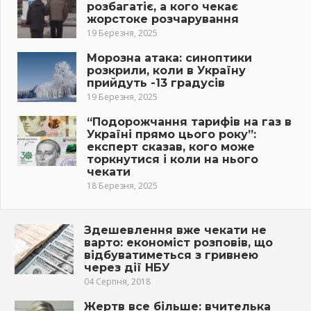
розбагатіє, а кого чекає
жорстоке розчарування
19 Березня, 2025
Морозна атака: синоптики
розкрили, коли в Україну
прийдуть -13 градусів
19 Березня, 2025
“Подорожчання тарифів на газ в
Україні прямо цього року”:
експерт сказав, кого може
торкнутися і коли на нього
чекати
18 Березня, 2025
Здешевлення вже чекати не
варто: економіст розповів, що
відбуватиметься з гривнею
через дії НБУ
04 Серпня, 2018
Жертв все більше: вчителька