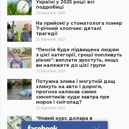
Україні у 2025 році: всі
подробиці
29 Березня, 2025
На прийомі у стоматолога помер
7-річний хлопчик: деталі
трагедії
22 Березня, 2025
“Пенсія буде підвищена людям
з цієї категорії, гроші попливуть
рікою”: виплати зростуть, якщо
ви належете до цієї групи
22 Березня, 2025
Потужна злива і могутній дощ
хлинуть на авто і дороги,
прогноз налякав самих
синоптиків: куди завтра пре
мороз і снігопад?
22 Березня, 2025
“Новий курс долара в
українських банках
приголомшив усіх”: скільки