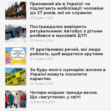
Призовний вік в Україні: чи
підлягають мобілізації чоловіки
до 27 років, які не служили
20 Грудня, 2023
Постраждалих вирізають
рятувальники: Автобус з дітьми
розбився в жахливій ДТП
03 Лютого, 2019
17 дратівливих речей, які люди
роблять, щоб видатися крутими
01 Травня, 2019
За будь-якого сценарію: восени в
Україні можуть посилити
карантин
25 Червня, 2020
Чотири модних тренди весни.
Що «загуглили» у світі
22 Березня, 2021