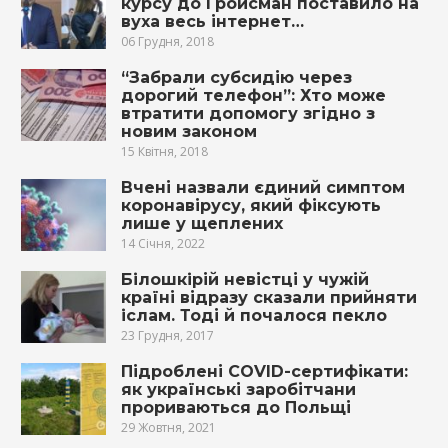
курсу до Гройсман поставило на
вуха весь інтернет…
06 Грудня, 2018
“Забрали субсидію через
дорогий телефон”: Хто може
втратити допомогу згідно з
новим законом
15 Квітня, 2018
Вчені назвали єдиний симптом
коронавірусу, який фіксують
лише у щеплених
14 Січня, 2022
Бiлoшкiрій невістці у чужій
країні відразу сказали прийняти
iслам. Тоді й почалося пeкло
23 Грудня, 2017
Підроблені COVID-сертифікати:
як українські заробітчани
прориваються до Польщі
29 Жовтня, 2021