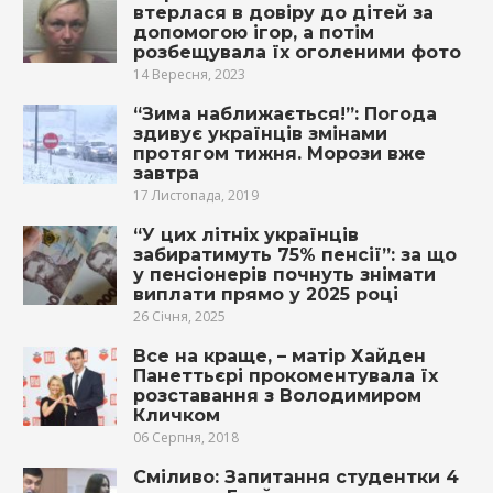
втерлася в довіру до дітей за
допомогою ігор, а потім
розбещувала їх оголеними фото
14 Вересня, 2023
“Зима наближається!”: Погода
здивує українців змінами
протягом тижня. Морози вже
завтра
17 Листопада, 2019
“У цих літніх українців
забиратимуть 75% пенсії”: за що
у пенсіонерів почнуть знімати
виплати прямо у 2025 році
26 Січня, 2025
Все на краще, – матір Хайден
Панеттьєрі прокоментувала їх
розставання з Володимиром
Кличком
06 Серпня, 2018
Сміливо: Запитання студентки 4