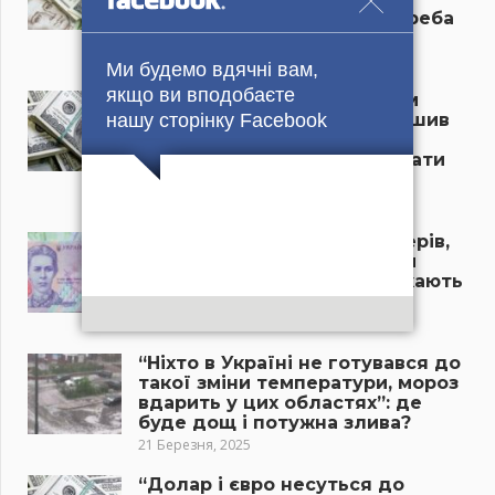
тепер коштує валюта, чи треба
бігти в обмінники?
21 Березня, 2025
Ми будемо вдячні вам,
якщо ви вподобаєте
“Долар різко змінив напрям
нашу сторінку Facebook
руху, курс валют приголомшив
усіх”: що відбувається в
обмінниках та чи час рятувати
гроші?
21 Березня, 2025
“Пенсія пропаде у пенсіонерів,
якщо терміново не зробити
цього”: літніх українців чекають
нові проблеми у 2025 році
21 Березня, 2025
“Ніхто в Україні не готувався до
такої зміни температури, мороз
вдарить у цих областях”: де
буде дощ і потужна злива?
21 Березня, 2025
“Долар і євро несуться до