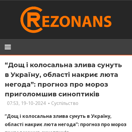
Skip
to
content
“Дощ і колосальна злива сунуть
в Україну, області накриє люта
негода”: прогноз про мороз
приголомшив синоптиків
07:53, 19-10-2024
Суспільство
“Дощ і колосальна злива сунуть в Україну,
області накриє люта негода”: прогноз про мороз