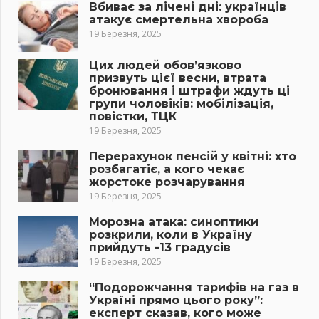
Вбиває за лічені дні: українців
атакує смертельна хвороба
19 Березня, 2025
Цих людей обов’язково
призвуть цієї весни, втрата
бронювання і штрафи ждуть ці
групи чоловіків: мобілізація,
повістки, ТЦК
19 Березня, 2025
Перерахунок пенсій у квітні: хто
розбагатіє, а кого чекає
жорстоке розчарування
19 Березня, 2025
Морозна атака: синоптики
розкрили, коли в Україну
прийдуть -13 градусів
19 Березня, 2025
“Подорожчання тарифів на газ в
Україні прямо цього року”:
експерт сказав, кого може