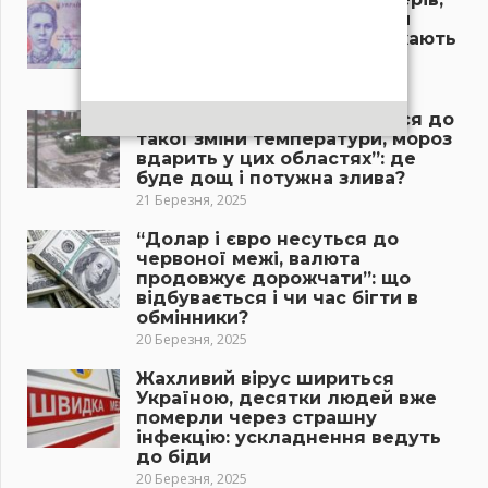
якщо терміново не зробити
цього”: літніх українців чекають
нові проблеми у 2025 році
21 Березня, 2025
“Ніхто в Україні не готувався до
такої зміни температури, мороз
вдарить у цих областях”: де
буде дощ і потужна злива?
21 Березня, 2025
“Долар і євро несуться до
червоної межі, валюта
продовжує дорожчати”: що
відбувається і чи час бігти в
обмінники?
20 Березня, 2025
Жахливий вірус шириться
Україною, десятки людей вже
померли через страшну
інфекцію: ускладнення ведуть
до біди
20 Березня, 2025