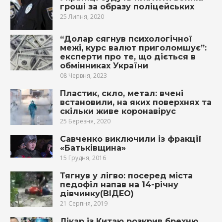
гроші за образу поліцейських
25 Липня, 2020
“Долар сягнув психологічної
межі, курс валют приголомшує”:
експерти про те, що діється в
обмінниках України
08 Червня, 2023
Пластик, скло, метал: вчені
встановили, на яких поверхнях та
скільки живе коронавірус
25 Березня, 2020
Савченко виключили із фракції
«Батьківщина»
15 Грудня, 2016
Тягнув у лігво: посеред міста
педофіл напав на 14-річну
дівчинку(ВІДЕО)
21 Серпня, 2019
Лікар із Китаю розкрив брехню