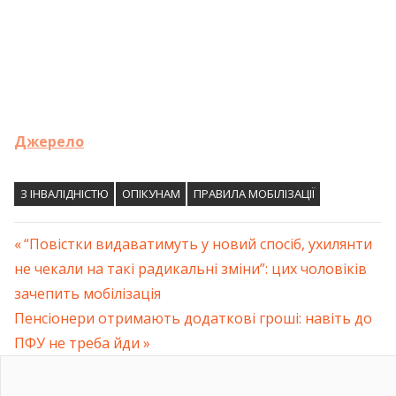
Джерело
З ІНВАЛІДНІСТЮ
ОПІКУНАМ
ПРАВИЛА МОБІЛІЗАЦІЇ
Previous
“Повістки видаватимуть у новий спосіб, ухилянти
Навігація
не чекали на такі радикальні зміни”: цих чоловіків
Post:
зачепить мобілізація
записів
Next
Пенсіонери отримають додаткові гроші: навіть до
Post:
ПФУ не треба йди