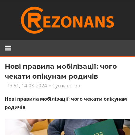
Skip
to
content
Нові правила мобілізації: чого
чекати опікунам родичів
13:51, 14-03-2024
Суспільство
Нові правила мобілізації: чого чекати опікунам
родичів