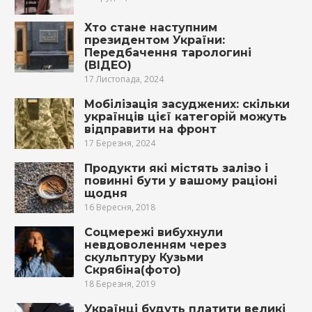
Хто стане наступним
президентом України:
Передбачення тарологині
(ВІДЕО)
17 Листопада, 2024
Мобілізація засуджених: скільки
українців цієї категорій можуть
відправити на фронт
17 Березня, 2024
Продукти які містять залізо і
повинні бути у вашому раціоні
щодня
16 Вересня, 2018
Соцмережі вибyxнули
невдоволенням через
скульптуру Кузьми
Скрябіна(фото)
18 Березня, 2019
Українці будуть платити великі