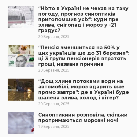
“Ніхто в Україні не чекав на таку
погоду, прогноз синоптиків
приголомшив усіх”: куди пре
злива, снігопад і мороз у -21
градус?
20 Березня, 2025
“Пенсія зменшиться на 50% у
цих українців ще до 31 березня”:
ці 3 групи пенсіонерів втратять
гроші, названа причина
20 Березня, 2025
“Дощ хлине потоками води на
автомобілі, мороз вдарить вже
прямо завтра”: де в Україні буде
шалена злива, холод і вітер?
20 Березня, 2025
Синоптикиня розповіла, скільки
протримаються морозні ночі
19 Березня, 2025