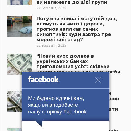
ви належете до цієї групи
22 Березня, 2025
Потужна злива і могутній дощ
хлинуть на авто і дороги,
прогноз налякав самих
синоптиків: куди завтра пре
мороз і снігопад?
22 Березня, 2025
“Новий курс долара в
українських банках
приголомшив усіх”: скільки
тепер коштує валюта, чи треба
бігти в обмінники?
21 Березня, 2025
“Долар різко змінив напрям
Ми будемо вдячні вам,
руху, курс валют приголомшив
усіх”: що відбувається в
якщо ви вподобаєте
обмінниках та чи час рятувати
нашу сторінку Facebook
гроші?
21 Березня, 2025
“Пенсія пропаде у пенсіонерів,