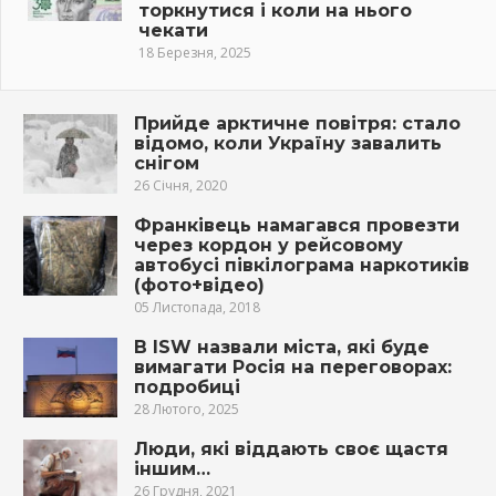
торкнутися і коли на нього
чекати
18 Березня, 2025
Прийде арктичне повітря: стало
відомо, коли Україну завалить
снігом
26 Січня, 2020
Франківець намагався провезти
через кордон у рейсовому
автобусі півкілограма наркотиків
(фото+відео)
05 Листопада, 2018
В ISW назвали міста, які буде
вимагати Росія на переговорах:
подробиці
28 Лютого, 2025
Люди, які віддають своє щастя
іншим…
26 Грудня, 2021