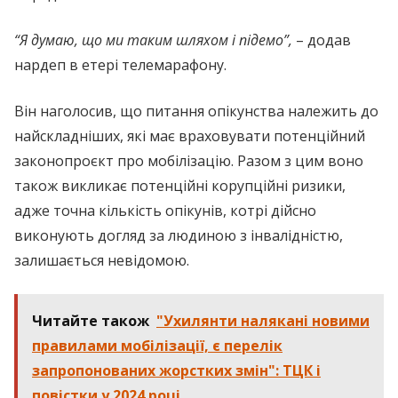
“Я думаю, що ми таким шляхом і підемо”,
– додав
нардеп в етері телемарафону.
Він наголосив, що питання опікунства належить до
найскладніших, які має враховувати потенційний
законопроєкт про мобілізацію. Разом з цим воно
також викликає потенційні корупційні ризики,
адже точна кількість опікунів, котрі дійсно
виконують догляд за людиною з інвалідністю,
залишається невідомою.
Читайте також
"Ухилянти налякані новими
правилами мобілізації, є перелік
запропонованих жорстких змін": ТЦК і
повістки у 2024 році