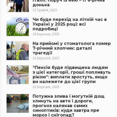
Італії. Поруч із нею – її 6-річна
донька
22 Травня, 2025
Чи буде перехід на літній час в
Україні у 2025 році: всі
подробиці
29 Березня, 2025
На прийомі у стоматолога помер
7-річний хлопчик: деталі
трагедії
22 Березня, 2025
“Пенсія буде підвищена людям
з цієї категорії, гроші попливуть
рікою”: виплати зростуть, якщо
ви належете до цієї групи
22 Березня, 2025
Потужна злива і могутній дощ
хлинуть на авто і дороги,
прогноз налякав самих
синоптиків: куди завтра пре
мороз і снігопад?