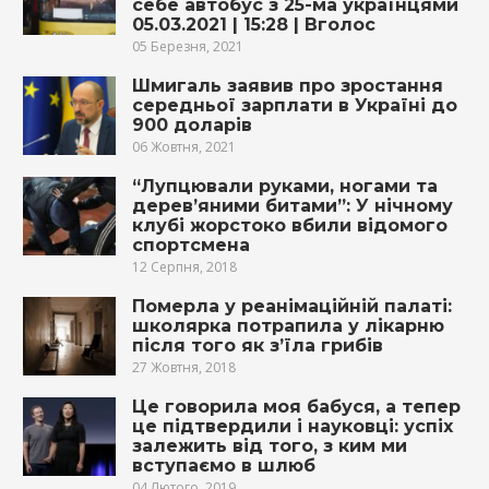
себе автобус з 25-ма українцями
05.03.2021 | 15:28 | Вголос
05 Березня, 2021
Шмигаль заявив про зростання
середньої зарплати в Україні до
900 доларів
06 Жовтня, 2021
“Лупцювали руками, ногами та
дерев’яними битами”: У нічному
клубі жорстоко вбили відомого
спортсмена
12 Серпня, 2018
Померла у реанімаційній палаті:
школярка потрапила у лікарню
після того як з’їла грибів
27 Жовтня, 2018
Це говорила моя бабуся, а тепер
це підтвердили і науковці: успіх
залежить від того, з ким ми
вступаємо в шлюб
04 Лютого, 2019