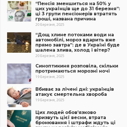
“Пенсія зменшиться на 50% у
цих українців ще до 31 березня”:
ці 3 групи пенсіонерів втратять
гроші, названа причина
20 Березня, 2025
“Дощ хлине потоками води на
автомобілі, мороз вдарить вже
прямо завтра”: де в Україні буде
шалена злива, холод і вітер?
20 Березня, 2025
Синоптикиня розповіла, скільки
протримаються морозні ночі
19 Березня, 2025
Вбиває за лічені дні: українців
атакує смертельна хвороба
19 Березня, 2025
Цих людей обов’язково
призвуть цієї весни, втрата
бронювання і штрафи ждуть ці