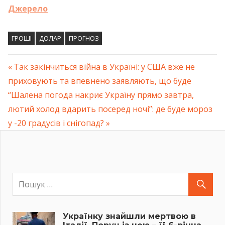
Джерело
ГРОШІ
ДОЛАР
ПРОГНОЗ
Previous
Так закінчиться війна в Україні: у США вже не
Навігація
приховують та впевнено заявляють, що буде
Post:
Next
“Шалена погода накриє Україну прямо завтра,
записів
Post:
лютий холод вдарить посеред ночі”: де буде мороз
у -20 градусів і снігопад?
Українку знайшли мертвою в