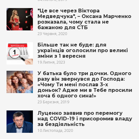
″Це все через Віктора
Медведчука″, – Оксана Марченко
розказала, чому стала не
бажаною для СТБ
23 Червня, 2020
Більше так не буде: для
українців оголосили про великі
зміни з 1 вересня
19 Липня, 2023
У батька було три дочки. Одного
разу він звернувся до Господа:
«Чому Ти мені послав 3-х
доньок? Адже ми в Тебе просили
хоча б одного сина!»
23 Березня, 2019
Луценко заявив про перемогу
над COVID-19 і присоромив владу
за бездіяльність
10 Листопада, 2020