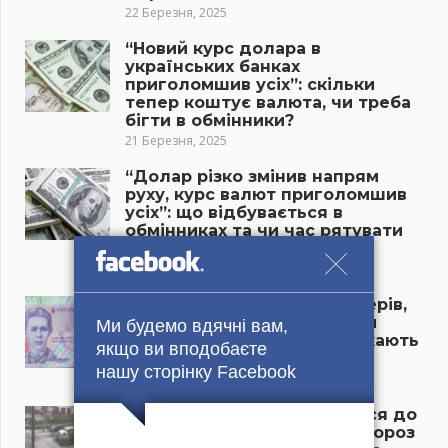
22 Березня, 2025
“Новий курс долара в
українських банках
приголомшив усіх”: скільки
тепер коштує валюта, чи треба
бігти в обмінники?
21 Березня, 2025
“Долар різко змінив напрям
руху, курс валют приголомшив
усіх”: що відбувається в
обмінниках та чи час рятувати
гроші?
21 Березня, 2025
“Пенсія пропаде у пенсіонерів,
якщо терміново не зробити
Ми будемо вдячні вам,
цього”: літніх українців чекають
якщо ви вподобаєте
нові проблеми у 2025 році
нашу сторінку Facebook
21 Березня, 2025
“Ніхто в Україні не готувався до
такої зміни температури, мороз