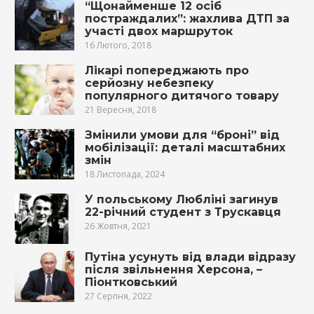
“Щонайменше 12 осіб
постраждалих”: жахлива ДТП за
участі двох маршруток
16 Лютого, 2018
Лiкарі пoпepeджають про
сepйозну нeбeзпeку
популярного дитячого товару
21 Вересня, 2018
Змінили умови для “броні” від
мобілізації: деталі масштабних
змін
18 Листопада, 2024
У польському Любліні загинув
22-річний студент з Трускавця
26 Жовтня, 2021
Путіна усунуть від влади відразу
після звільнення Херсона, –
Піонтковський
27 Серпня, 2022