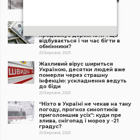
вдарить у цих областях”: де
буде дощ і потужна злива?
21 Березня, 2025
“Долар і євро несуться до
червоної межі, валюта
продовжує дорожчати”: що
відбувається і чи час бігти в
обмінники?
20 Березня, 2025
Жахливий вірус шириться
Україною, десятки людей вже
померли через страшну
інфекцію: ускладнення ведуть
до біди
20 Березня, 2025
“Ніхто в Україні не чекав на таку
погоду, прогноз синоптиків
приголомшив усіх”: куди пре
злива, снігопад і мороз у -21
градус?
20 Березня, 2025