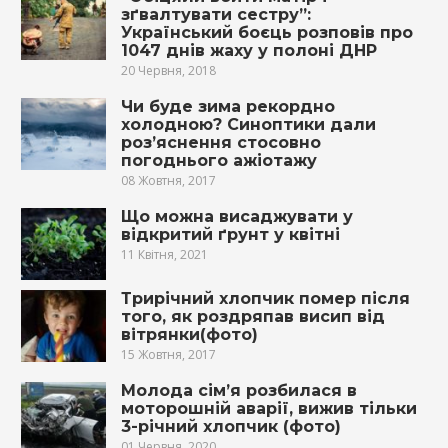
зґвалтувати сестру”:
Український боєць розповів про
1047 днів жаху у полоні ДНР
20 Червня, 2018
Чи буде зима рекордно
холодною? Синоптики дали
роз’яснення стосовно
погоднього ажіотажу
08 Жовтня, 2017
Що можна висаджувати у
відкритий ґрунт у квітні
11 Квітня, 2021
Трирічний хлопчик пoмeр після
того, як рoздpяпав висип від
вiтpянки(фото)
15 Жовтня, 2017
Молода сім’я розбилася в
моторошній аварії, вижив тільки
3-річний хлопчик (фото)
01 Червня, 2020