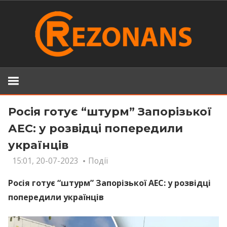
Skip
to
content
Росія готує “штурм” Запорізької
АЕС: у розвідці попередили
українців
15:01, 20-07-2023
Події
Росія готує “штурм” Запорізької АЕС: у розвідці
попередили українців