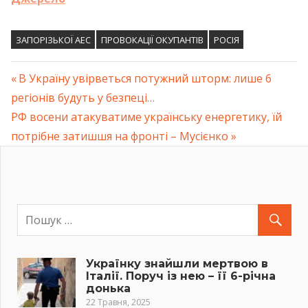
ЗАПОРІЗЬКОЇ АЕС
ПРОВОКАЦІЇ ОКУПАНТІВ
РОСІЯ
Previous
В Україну увірветься потужний шторм: лише 6
Навігація
регіонів будуть у безпеці…
Post:
Next
РФ восени атакуватиме українську енергетику, їй
записів
Post:
потрібне затишшя на фронті – Мусієнко
Українку знайшли мертвою в
Італії. Поруч із нею – її 6-річна
донька
22 Травня, 2025