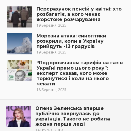
Перерахунок пенсій у квітні: хто
розбагатіє, а кого чекає
жорстоке розчарування
19 Березня, 2025
Морозна атака: синоптики
розкрили, коли в Україну
прийдуть -13 градусів
19 Березня, 2025
“Подорожчання тарифів на газ в
Україні прямо цього року”:
експерт сказав, кого може
торкнутися і коли на нього
чекати
18 Березня, 2025
Олена Зеленська вперше
публічно звернулась до
українців. Такого не робила
жодна перша леді
14 Грудня, 2019