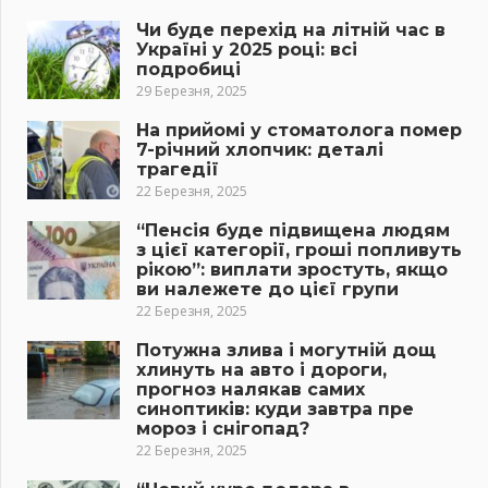
Чи буде перехід на літній час в
Україні у 2025 році: всі
подробиці
29 Березня, 2025
На прийомі у стоматолога помер
7-річний хлопчик: деталі
трагедії
22 Березня, 2025
“Пенсія буде підвищена людям
з цієї категорії, гроші попливуть
рікою”: виплати зростуть, якщо
ви належете до цієї групи
22 Березня, 2025
Потужна злива і могутній дощ
хлинуть на авто і дороги,
прогноз налякав самих
синоптиків: куди завтра пре
мороз і снігопад?
22 Березня, 2025