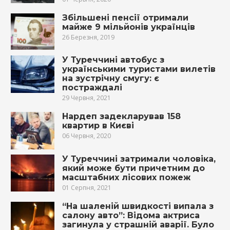
Збільшені пенсії отримали
майже 9 мільйонів українців
26 Березня, 2019
У Туреччині автобус з
українськими туристами вилетів
на зустрічну смугу: є
постраждалі
29 Червня, 2021
Нардеп задекларував 158
квартир в Києві
06 Червня, 2020
У Туреччині затримали чоловіка,
який може бути причетним до
масштабних лісових пожеж
01 Серпня, 2021
“На шаленій швидкості випала з
салону авто”: Відома актриса
загинула у страшній аварії. Було