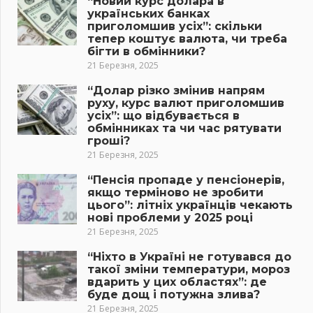
“Новий курс долара в
українських банках
приголомшив усіх”: скільки
тепер коштує валюта, чи треба
бігти в обмінники?
21 Березня, 2025
“Долар різко змінив напрям
руху, курс валют приголомшив
усіх”: що відбувається в
обмінниках та чи час рятувати
гроші?
21 Березня, 2025
“Пенсія пропаде у пенсіонерів,
якщо терміново не зробити
цього”: літніх українців чекають
нові проблеми у 2025 році
21 Березня, 2025
“Ніхто в Україні не готувався до
такої зміни температури, мороз
вдарить у цих областях”: де
буде дощ і потужна злива?
21 Березня, 2025