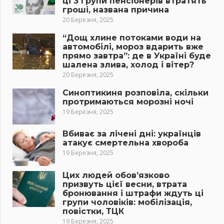
ці 3 групи пенсіонерів втратять
гроші, названа причина
20 Березня, 2025
“Дощ хлине потоками води на
автомобілі, мороз вдарить вже
прямо завтра”: де в Україні буде
шалена злива, холод і вітер?
20 Березня, 2025
Синоптикиня розповіла, скільки
протримаються морозні ночі
19 Березня, 2025
Вбиває за лічені дні: українців
атакує смертельна хвороба
19 Березня, 2025
Цих людей обов’язково
призвуть цієї весни, втрата
бронювання і штрафи ждуть ці
групи чоловіків: мобілізація,
повістки, ТЦК
19 Березня, 2025