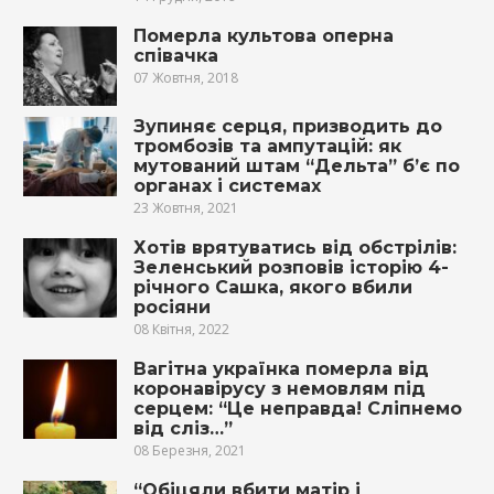
Померла культова оперна
співачка
07 Жовтня, 2018
Зупиняє серця, призводить до
тромбозів та ампутацій: як
мутований штам “Дельта” б’є по
органах і системах
23 Жовтня, 2021
Хотів врятуватись від обстрілів:
Зеленський розповів історію 4-
річного Сашка, якого вбили
росіяни
08 Квітня, 2022
Вагітна українка померла від
коронавірусу з немовлям під
серцем: “Це неправда! Сліпнемо
від сліз…”
08 Березня, 2021
“Обіцяли вбити матір і