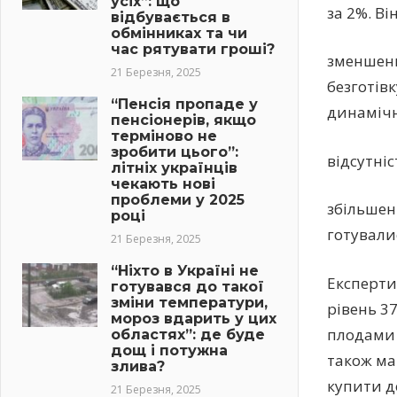
усіх”: що
за 2%. Ві
відбувається в
обмінниках та чи
час рятувати гроші?
зменшенн
21 Березня, 2025
безготів
“Пенсія пропаде у
динамічн
пенсіонерів, якщо
терміново не
зробити цього”:
відсутніс
літніх українців
чекають нові
проблеми у 2025
збільшен
році
готували
21 Березня, 2025
“Ніхто в Україні не
Експерти
готувався до такої
зміни температури,
рівень 3
мороз вдарить у цих
плодами ц
областях”: де буде
дощ і потужна
також ма
злива?
купити д
21 Березня, 2025