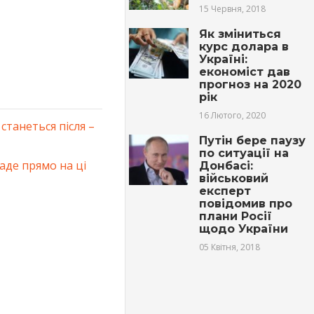
15 Червня, 2018
Як зміниться
курс долара в
Україні:
економіст дав
прогноз на 2020
рік
16 Лютого, 2020
станеться після –
Путін бере паузу
по ситуації на
аде прямо на ці
Донбасі:
вiйcьковий
експерт
повідомив про
плани Росії
щодо України
05 Квітня, 2018