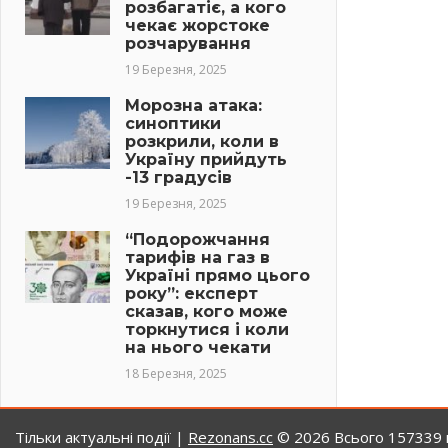
розбагатіє, а кого
чекає жорстоке
розчарування
19 Березня, 2025
Морозна атака:
синоптики
розкрили, коли в
Україну прийдуть
-13 градусів
19 Березня, 2025
“Подорожчання
тарифів на газ в
Україні прямо цього
року”: експерт
сказав, кого може
торкнутися і коли
на нього чекати
18 Березня, 2025
Тільки актуальні події |
Rezonans.сс
© 2026
Всього 157339 