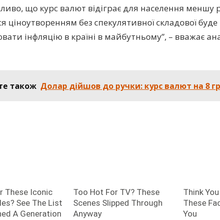
ливо, що курс валют відіграє для населення меншу р
я ціноутворенням без спекулятивної складової буде п
вати інфляцію в країні в майбутньому”, – вважає а
те також
Долар дійшов до ручки: курс валют на 8 г