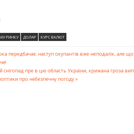
о
МУ РИНКУ
ДОЛАР
КУРС ВАЛЮТ
а передбачає: наступ окупантів вже неподалік, але що 
ація
че!
 снігопад пре в цю область України, крижана гроза вип
ів
иноптики про небезпечну погоду