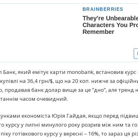
л Банк, який емітує карти monobank, встановив курс 
купівлі на 36,4 грн/$, що на 20 коп. нижче за офіційн
, продавав банк долар вище за це “дно”, але тренд 
станнім часом очевидний.
хунками економіста Юрія Гайдая, якщо перед підв
го курсу у липні минулого року розрив між ним та г
 піку готівкового курсу у вересні – 16%, то зараз ця