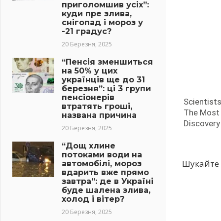
приголомшив усіх”:
куди пре злива,
снігопад і мороз у
-21 градус?
20 Березня, 2025
“Пенсія зменшиться
на 50% у цих
українців ще до 31
березня”: ці 3 групи
пенсіонерів
втратять гроші,
названа причина
20 Березня, 2025
“Дощ хлине
потоками води на
Шукайте 
автомобілі, мороз
вдарить вже прямо
завтра”: де в Україні
буде шалена злива,
холод і вітер?
20 Березня, 2025