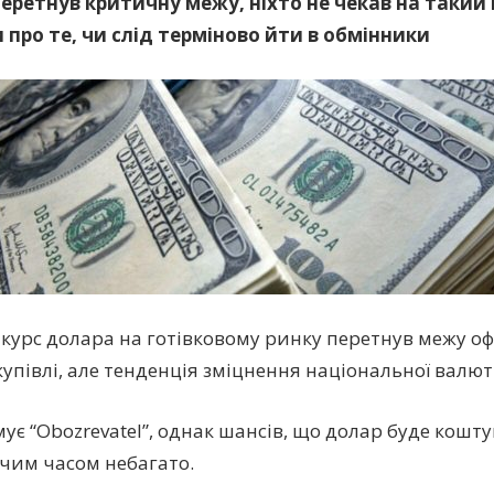
еретнув критичну межу, ніхто не чекав на такий 
 про те, чи слід терміново йти в обмінники
і курс долара на готівковому ринку перетнув межу оф
купівлі, але тенденція зміцнення національної валют
ує “Obozrevatel”, однак шансів, що долар буде кошту
им часом небагато.