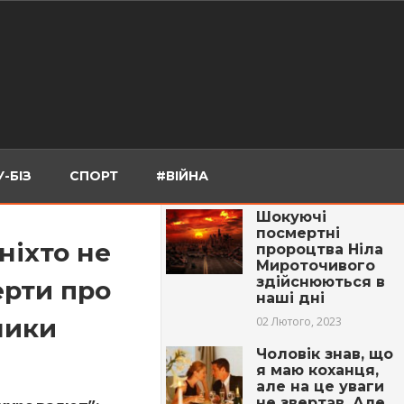
-БІЗ
СПОРТ
#ВІЙНА
Шокуючі
посмертні
ніхто не
пророцтва Ніла
Мироточивого
здійснюються в
ерти про
наші дні
ники
02 Лютого, 2023
Чоловік знав, що
я маю кoхaнця,
але на це уваги
не звертав. Але