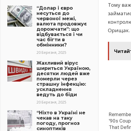
Тому важ
“Долар і євро
займатис
несуться до
червоної межі,
контролю
валюта продовжує
дорожчати”: що
Орищак.
відбувається і чи
час бігти в
обмінники?
Читай
20 Березня, 2025
Жахливий вірус
шириться Україною,
десятки людей вже
померли через
страшну інфекцію:
ускладнення
ведуть до біди
20 Березня, 2025
“Ніхто в Україні не
чекав на таку
погоду, прогноз
синоптиків