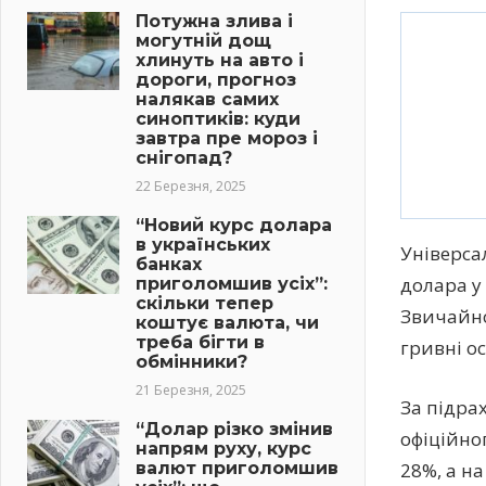
Потужна злива і
могутній дощ
хлинуть на авто і
дороги, прогноз
налякав самих
синоптиків: куди
завтра пре мороз і
снігопад?
22 Березня, 2025
“Новий курс долара
в українських
Універса
банках
долара у 
приголомшив усіх”:
скільки тепер
Звичайно
коштує валюта, чи
треба бігти в
гривні о
обмінники?
21 Березня, 2025
За підра
“Долар різко змінив
офіційно
напрям руху, курс
валют приголомшив
28%, а на