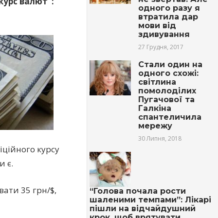
курс валют”:
одного разу я
втратила дар
мови від
здивування
27 Грудня, 2017
Cтали один на
одного схожі:
світлина
помолоділих
Пугачової та
Галкіна
спантеличила
мережу
30 Липня, 2018
іційного курсу
и є.
вати 35 грн/$,
“Голова почала рости
шаленими темпами”: Лікарі
пішли на відчайдушний
крок, щоб врятувати