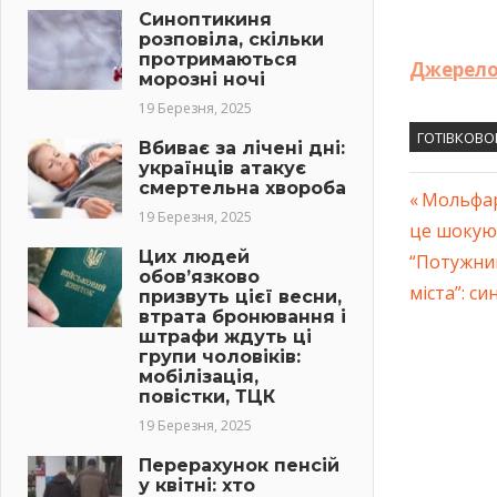
Синоптикиня
розповіла, скільки
протримаються
Джерел
морозні ночі
19 Березня, 2025
ГОТІВКОВО
Вбиває за лічені дні:
українців атакує
смертельна хвороба
Previous
Мольфарк
19 Березня, 2025
Навіг
це шокую
Post:
Цих людей
Next
“Потужний
запис
обов’язково
Post:
міста”: с
призвуть цієї весни,
втрата бронювання і
штрафи ждуть ці
групи чоловіків:
мобілізація,
повістки, ТЦК
19 Березня, 2025
Перерахунок пенсій
у квітні: хто