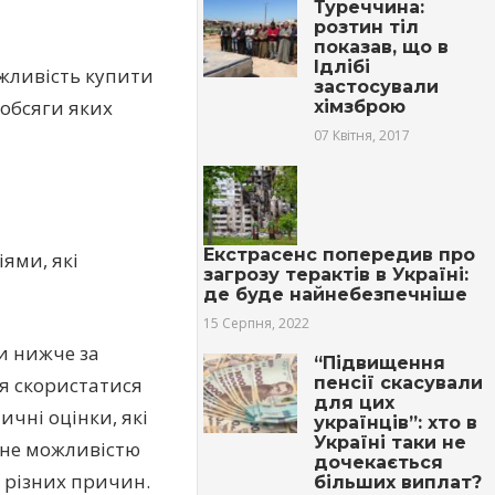
Туреччина:
розтин тіл
показав, що в
Ідлібі
ожливість купити
застосували
 обсяги яких
хімзброю
07 Квітня, 2017
Екстрасенс попередив про
ями, які
загрозу терактів в Україні:
де буде найнебезпечніше
15 Серпня, 2022
и нижче за
“Підвищення
ся скористатися
пенсії скасували
для цих
ичні оцінки, які
українців”: хто в
Україні таки не
ане можливістю
дочекається
З різних причин.
більших виплат?