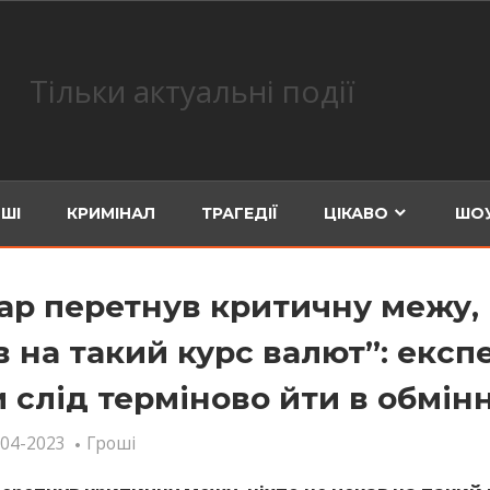
Тільки актуальні події
ШІ
КРИМІНАЛ
ТРАГЕДІЇ
ЦІКАВО
ШОУ
ар перетнув критичну межу, 
в на такий курс валют”: експ
чи слід терміново йти в обмін
-04-2023
Гроші