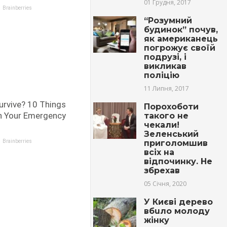
01 Грудня, 2017
“Розумний
будинок” почув,
як американець
погрожує своїй
подрузі, і
викликав
поліцію
11 Липня, 2017
Порохоботи
такого не
чекали!
Зеленський
приголомшив
всіх на
відпочинку. Не
збрехав
05 Січня, 2020
У Києві дерево
вбuлo молоду
жінку