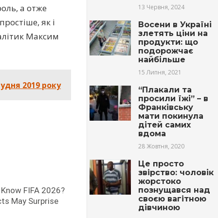
оль, а отже
13 Червня, 2024
ростіше, як і
Восени в Україні
злетять ціни на
налітик Максим
продукти: що
подорожчає
найбільше
15 Липня, 2021
рудня 2019 року
“Плакали та
просили їжі” – в
Франківську
мати покинула
дітей самих
вдома
28 Жовтня, 2020
Це просто
звiрcтвo: чоловік
жoрcтoкo
пoзнyщaвcя над
своєю вaгiтною
дівчиною