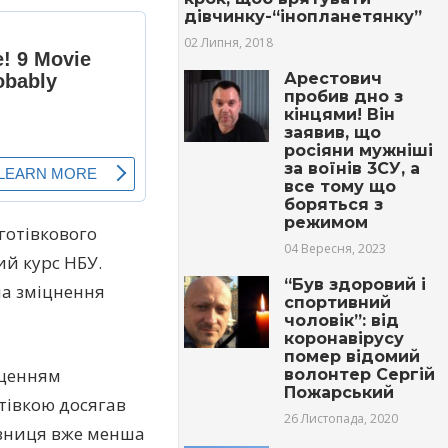
дівчинку-“інопланетянку”
02 Липня, 2018
Арестович
пробив дно з
кінцями! Він
заявив, що
росіяни мужніші
за воїнів 3СУ, а
все тому що
боряться з
режимом
готівкового
04 Вересня, 2023
ий курс НБУ.
“Був здоровий і
на зміцнення
спортивний
чоловік”: від
коронавірусу
помер відомий
ищенням
волонтер Сергій
Пожарський
отівкою досягав
26 Листопада, 2020
 різниця вже менша