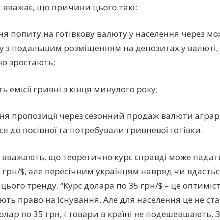
н вважає, що причини цього такі:
я попиту на готівкову валюту у населення через м
ку з подальшим розміщенням на депозитах у валюті,
о зростають;
ть емісії гривні з кінця минулого року;
ня пропозиції через сезонний продаж валюти аграрі
ся до посівної та потребували гривневої готівки.
 вважають, що теоретично курс справді може падат
7 грн/$, але пересічним українцям навряд чи вдасть
ього тренду. “Курс долара по 35 грн/$ – це оптиміст
ють право на існування. Але для населення це не ст
олар по 35 грн, і товари в країні не подешевшають. 