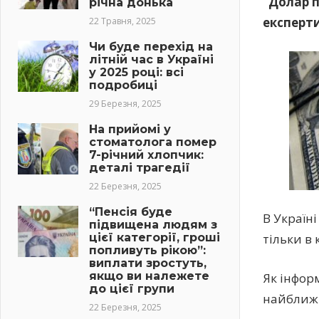
“Долар п
річна донька
експерти
22 Травня, 2025
Чи буде перехід на
літній час в Україні
у 2025 році: всі
подробиці
29 Березня, 2025
На прийомі у
стоматолога помер
7-річний хлопчик:
деталі трагедії
22 Березня, 2025
“Пенсія буде
В Україн
підвищена людям з
цієї категорії, гроші
тільки в 
попливуть рікою”:
виплати зростуть,
якщо ви належете
Як інформ
до цієї групи
найближч
22 Березня, 2025