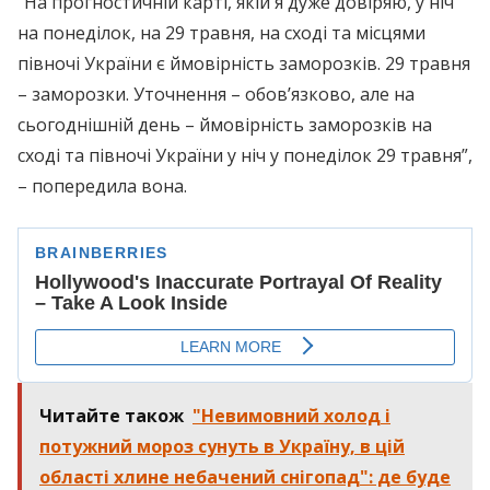
“На прогностичній карті, якій я дуже довіряю, у ніч
на понеділок, на 29 травня, на сході та місцями
півночі України є ймовірність заморозків. 29 травня
– заморозки. Уточнення – обов’язково, але на
сьогоднішній день – ймовірність заморозків на
сході та півночі України у ніч у понеділок 29 травня”,
– попередила вона.
Читайте також
"Невимовний холод і
потужний мороз сунуть в Україну, в цій
області хлине небачений снігопад": де буде