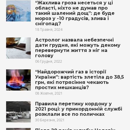
“Жахлива гроза несеться у ці
області, ніхто не думав про
такий шалений дощ”: де буде
мороз у -10 градусів, злива і
снігопад?
18 Травня, 2024
Астролог назвала небезпечні
дати грудня, які можуть декому
перевернути життя з ніг на
голову
06 Грудня, 2022
“Найдорожчий газ в історії
України”: вартість злетіла до 38,5
грн, які потрясіння чекають
простих мешканців?
08 Жовтня, 2021
Правила перетину кордону у
2021 році: у прикордонній службі
розклали все по поличках
30 Березня, 2021