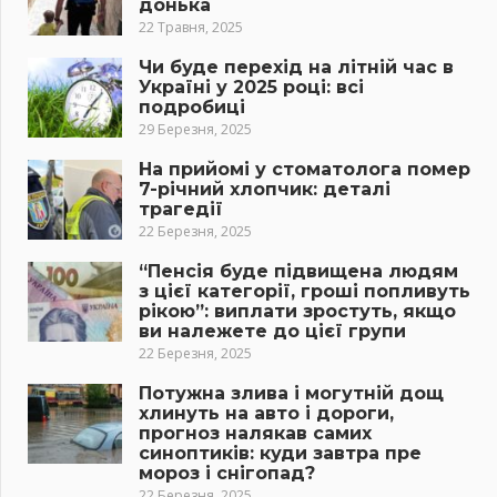
донька
22 Травня, 2025
Чи буде перехід на літній час в
Україні у 2025 році: всі
подробиці
29 Березня, 2025
На прийомі у стоматолога помер
7-річний хлопчик: деталі
трагедії
22 Березня, 2025
“Пенсія буде підвищена людям
з цієї категорії, гроші попливуть
рікою”: виплати зростуть, якщо
ви належете до цієї групи
22 Березня, 2025
Потужна злива і могутній дощ
хлинуть на авто і дороги,
прогноз налякав самих
синоптиків: куди завтра пре
мороз і снігопад?
22 Березня, 2025