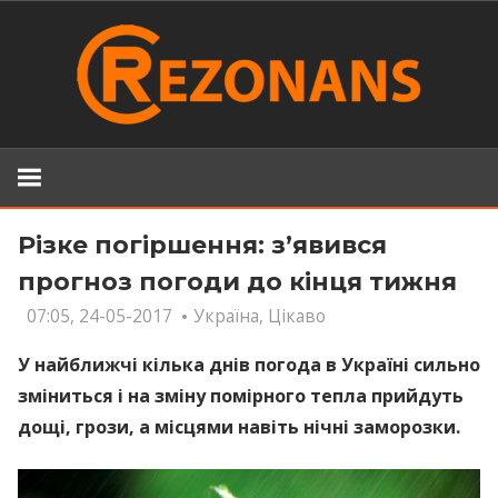
Skip
to
content
Різке погіршення: з’явився
прогноз погоди до кінця тижня
07:05, 24-05-2017
Україна
,
Цікаво
У найближчі кілька днів погода в Україні сильно
зміниться і на зміну помірного тепла прийдуть
дощі, грози, а місцями навіть нічні заморозки.