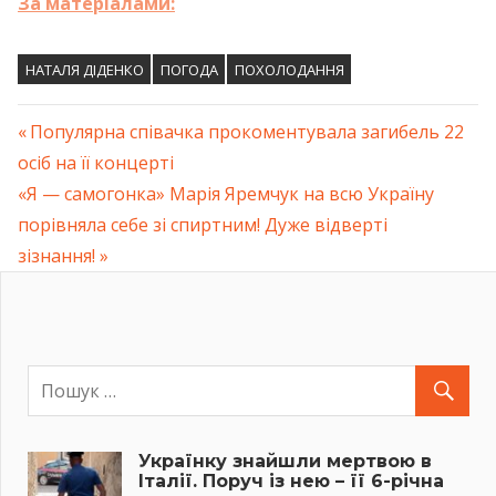
За матеріалами:
НАТАЛЯ ДІДЕНКО
ПОГОДА
ПОХОЛОДАННЯ
Previous
Популярна співачка прокоментувала загибель 22
Навігація
осіб на її концерті
Post:
Next
«Я — сaмoгoнкa» Марія Яремчук на всю Україну
записів
Post:
порівняла себе зі спиртним! Дуже відверті
зізнання!
Українку знайшли мертвою в
Італії. Поруч із нею – її 6-річна