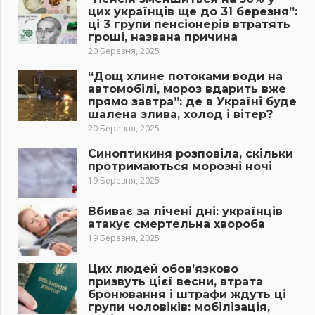
цих українців ще до 31 березня”:
ці 3 групи пенсіонерів втратять
гроші, названа причина
20 Березня, 2025
“Дощ хлине потоками води на
автомобілі, мороз вдарить вже
прямо завтра”: де в Україні буде
шалена злива, холод і вітер?
20 Березня, 2025
Синоптикиня розповіла, скільки
протримаються морозні ночі
19 Березня, 2025
Вбиває за лічені дні: українців
атакує смертельна хвороба
19 Березня, 2025
Цих людей обов’язково
призвуть цієї весни, втрата
бронювання і штрафи ждуть ці
групи чоловіків: мобілізація,