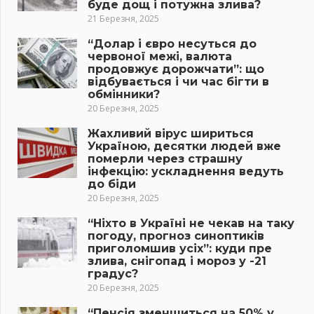
буде дощ і потужна злива?
21 Березня, 2025
“Долар і євро несуться до
червоної межі, валюта
продовжує дорожчати”: що
відбувається і чи час бігти в
обмінники?
20 Березня, 2025
Жахливий вірус шириться
Україною, десятки людей вже
померли через страшну
інфекцію: ускладнення ведуть
до біди
20 Березня, 2025
“Ніхто в Україні не чекав на таку
погоду, прогноз синоптиків
приголомшив усіх”: куди пре
злива, снігопад і мороз у -21
градус?
20 Березня, 2025
“Пенсія зменшиться на 50% у