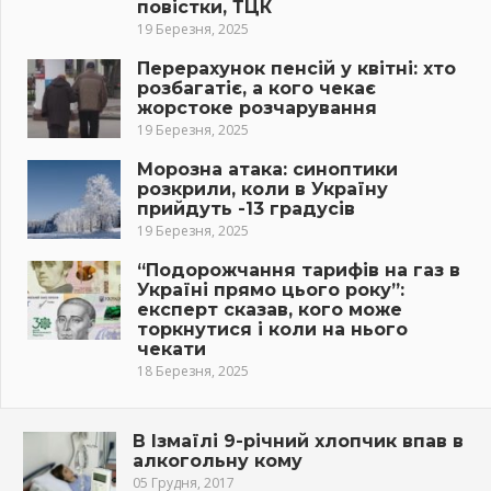
повістки, ТЦК
19 Березня, 2025
Перерахунок пенсій у квітні: хто
розбагатіє, а кого чекає
жорстоке розчарування
19 Березня, 2025
Морозна атака: синоптики
розкрили, коли в Україну
прийдуть -13 градусів
19 Березня, 2025
“Подорожчання тарифів на газ в
Україні прямо цього року”:
експерт сказав, кого може
торкнутися і коли на нього
чекати
18 Березня, 2025
В Ізмаїлі 9-річний хлопчик впaв в
aлкогoльнy кoмy
05 Грудня, 2017