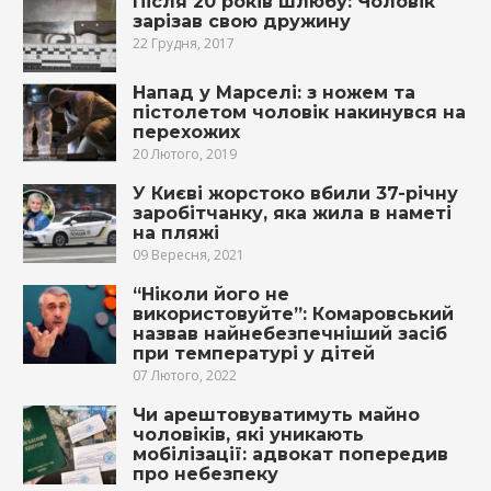
Після 20 років шлюбу: Чоловік
зарізав свою дружину
22 Грудня, 2017
Напад у Марселі: з ножем та
пістолетом чоловік накинувся на
перехожих
20 Лютого, 2019
У Києві жорстоко вбили 37-річну
заробітчанку, яка жила в наметі
на пляжі
09 Вересня, 2021
“Ніколи його не
використовуйте”: Комаровський
назвав найнебезпечніший засіб
при температурі у дітей
07 Лютого, 2022
Чи арештовуватимуть майно
чоловіків, які уникають
мобілізації: адвокат попередив
про небезпеку