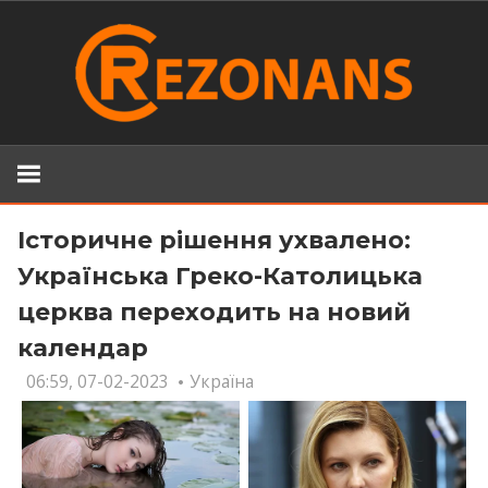
Skip
to
content
Історичне рішення ухвалено:
Українська Греко-Католицька
церква переходить на новий
календар
06:59, 07-02-2023
Україна