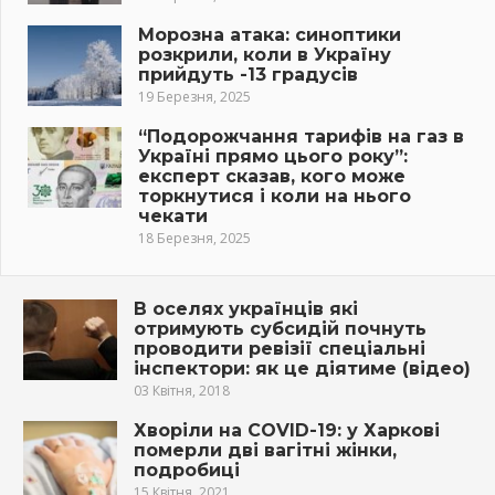
Морозна атака: синоптики
розкрили, коли в Україну
прийдуть -13 градусів
19 Березня, 2025
“Подорожчання тарифів на газ в
Україні прямо цього року”:
експерт сказав, кого може
торкнутися і коли на нього
чекати
18 Березня, 2025
В оселях українців які
отримують субсидій почнуть
проводити ревізії спеціальні
інспектори: як це діятиме (відео)
03 Квітня, 2018
Хворіли на COVID-19: у Харкові
померли дві вагітні жінки,
подробиці
15 Квітня, 2021