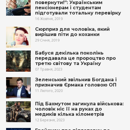
повернути!”: Українським
пенсіонерам і студентам
підготували тотальну перевірку
16 Жовтня, 2019
Сюрприз для чоловіка, який
вирішив піти до коханки
29 Січня, 2019
Бабуся декілька поколінь
передавала це пророцтво про
третю світову та Україну
07 Травня, 2023
Зеленський звільнив Богдана і
призначив Єрмака головою ОП
11 Лютого, 2020
Під Бахмутом загинула військова:
чоловік ніс її на руках до
медиків кілька кілометрів
12 Березня, 2023