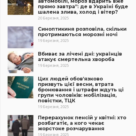
автомобілі, мороз вдарить вже
прямо завтра”: де в Україні буде
шалена злива, холод і вітер?
20 Березня, 2025
Синоптикиня розповіла, скільки
протримаються морозні ночі
19 Березня, 2025
Вбиває за лічені дні: українців
атакує смертельна хвороба
19 Березня, 2025
Цих людей обов’язково
призвуть цієї весни, втрата
бронювання і штрафи ждуть ці
групи чоловіків: мобілізація,
повістки, ТЦК
19 Березня, 2025
Перерахунок пенсій у квітні: хто
розбагатіє, а кого чекає
жорстоке розчарування
19 Березня, 2025