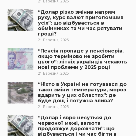
21 Березня, 2025
“Долар різко змінив напрям
руху, курс валют приголомшив
усіх”: що відбувається в
обмінниках та чи час рятувати
гроші?
21 Березня, 2025
“Пенсія пропаде у пенсіонерів,
якщо терміново не зробити
цього”: літніх українців чекають
нові проблеми у 2025 році
21 Березня, 2025
“Ніхто в Україні не готувався до
такої зміни температури, мороз
вдарить у цих областях”: де
буде дощ і потужна злива?
21 Березня, 2025
“Долар і євро несуться до
червоної межі, валюта
продовжує дорожчати”: що
відбувається і чи час бігти в