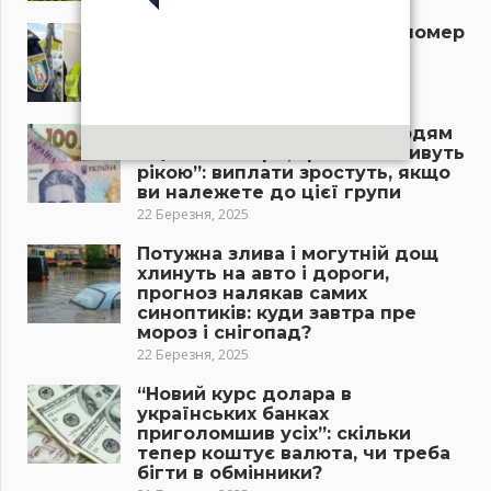
На прийомі у стоматолога помер
7-річний хлопчик: деталі
трагедії
22 Березня, 2025
“Пенсія буде підвищена людям
з цієї категорії, гроші попливуть
рікою”: виплати зростуть, якщо
ви належете до цієї групи
22 Березня, 2025
Потужна злива і могутній дощ
хлинуть на авто і дороги,
прогноз налякав самих
синоптиків: куди завтра пре
мороз і снігопад?
22 Березня, 2025
“Новий курс долара в
українських банках
приголомшив усіх”: скільки
тепер коштує валюта, чи треба
бігти в обмінники?