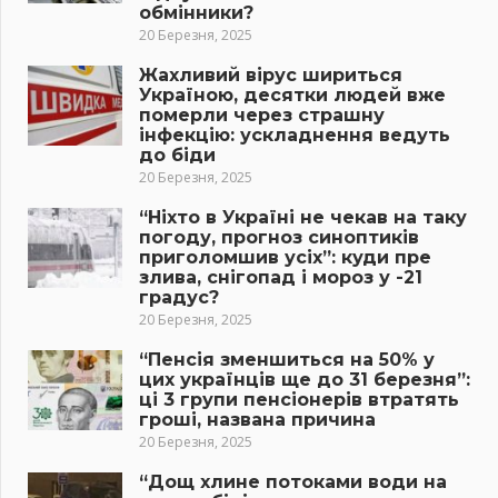
обмінники?
20 Березня, 2025
Жахливий вірус шириться
Україною, десятки людей вже
померли через страшну
інфекцію: ускладнення ведуть
до біди
20 Березня, 2025
“Ніхто в Україні не чекав на таку
погоду, прогноз синоптиків
приголомшив усіх”: куди пре
злива, снігопад і мороз у -21
градус?
20 Березня, 2025
“Пенсія зменшиться на 50% у
цих українців ще до 31 березня”:
ці 3 групи пенсіонерів втратять
гроші, названа причина
20 Березня, 2025
“Дощ хлине потоками води на