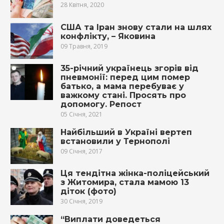
28 Квітня, 2020
США та Іран знову стали на шлях
конфлікту, – Яковина
09 Травня, 2019
35-річний українець згорів від
пневмонії: перед цим помер
батько, а мама перебуває у
важкому стані. Просять про
допомогу. Репост
05 Січня, 2021
Найбільший в Україні вертеп
встановили у Тернополі
09 Січня, 2017
Ця тендітна жінка-поліцейський
з Житомира, стала мамою 13
діток (фото)
30 Січня, 2019
“Виплати доведеться