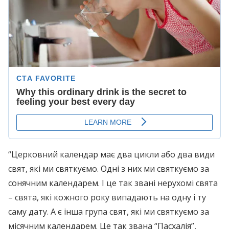
“Церковний календар має два цикли або два види
свят, які ми святкуємо. Одні з них ми святкуємо за
сонячним календарем. І це так звані нерухомі свята
– свята, які кожного року випадають на одну і ту
саму дату. А є інша група свят, які ми святкуємо за
місячним календарем. Це так звана “Пасхалія”,