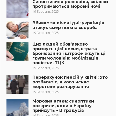
Синоптикиня розповіла, скільки
протримаються морозні ночі
19 Березня, 2025
Вбиває за лічені дні: українців
атакує смертельна хвороба
19 Березня, 2025
Цих людей обов’язково
призвуть цієї весни, втрата
бронювання і штрафи ждуть ці
групи чоловіків: мобілізація,
повістки, ТЦК
19 Березня, 2025
Перерахунок пенсій у квітні: хто
розбагатіє, а кого чекає
жорстоке розчарування
19 Березня, 2025
Морозна атака: синоптики
розкрили, коли в Україну
прийдуть -13 градусів
19 Березня, 2025