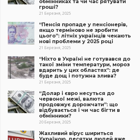
обмінниках та чи час рятувати
гроші?
21 Березня, 2025
“Пенсія пропаде у пенсіонерів,
якщо терміново не зробити
цього”: літніх українців чекають
нові проблеми у 2025 році
21 Березня, 2025
“Ніхто в Україні не готувався до
такої зміни температури, мороз
вдарить у цих областях”: де
буде дощ і потужна злива?
21 Березня, 2025
“Долар і євро несуться до
червоної межі, валюта
продовжує дорожчати”: що
відбувається і чи час бігти в
обмінники?
20 Березня, 2025
Жахливий вірус шириться
Україною, десятки людей вже