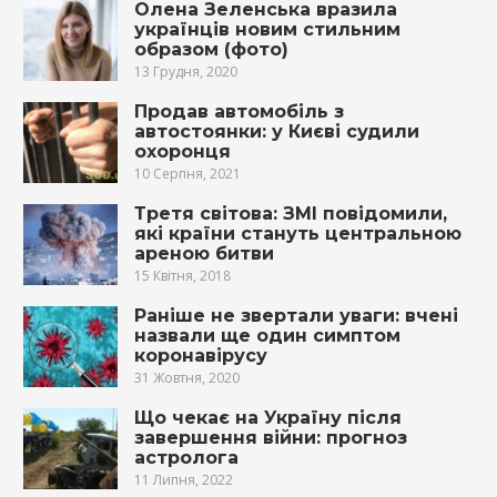
Олена Зеленська вразила
українців новим стильним
образом (фото)
13 Грудня, 2020
Продав автомобіль з
автостоянки: у Києві судили
охоронця
10 Серпня, 2021
Третя світова: ЗМІ повідомили,
які країни стануть центральною
ареною битви
15 Квітня, 2018
Раніше не звертали уваги: вчені
назвали ще один симптом
коронавірусу
31 Жовтня, 2020
Що чекає на Україну після
завершення війни: прогноз
астролога
11 Липня, 2022