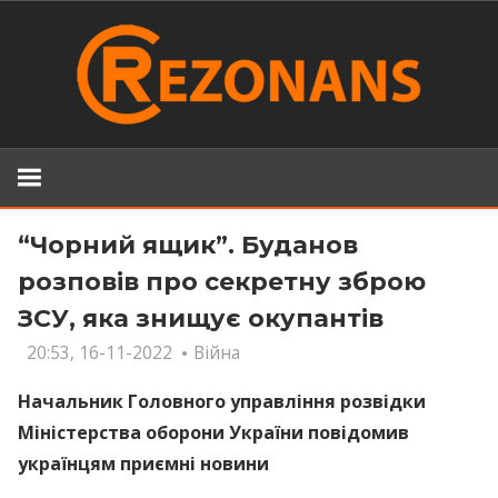
Skip
to
content
“Чорний ящик”. Буданов
розповів про секретну зброю
ЗСУ, яка знищує окупантів
20:53, 16-11-2022
Війна
Начальник Головного управління розвідки
Міністерства оборони України повідомив
українцям приємні новини