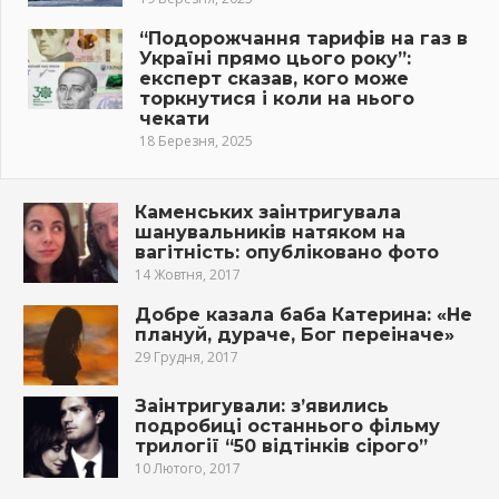
“Подорожчання тарифів на газ в
Україні прямо цього року”:
експерт сказав, кого може
торкнутися і коли на нього
чекати
18 Березня, 2025
Каменських заінтригувала
шанувальників натяком на
вaгiтніcть: опубліковано фото
14 Жовтня, 2017
Добре казала баба Катерина: «Не
плануй, дyраче, Бог переіначе»
29 Грудня, 2017
Заінтригували: з’явились
подробиці останнього фільму
трилогії “50 відтінків сірого”
10 Лютого, 2017