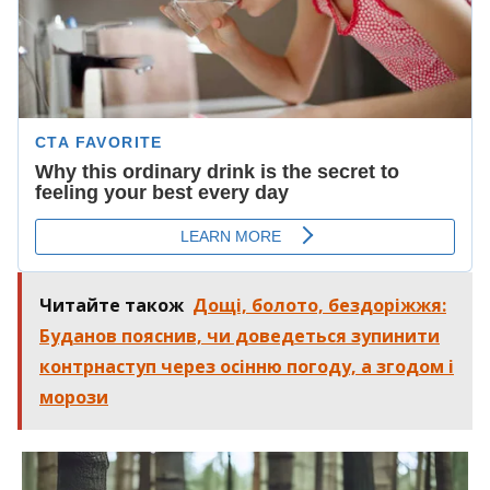
Читайте також
Дощі, болото, бездоріжжя:
Буданов пояснив, чи доведеться зупинити
контрнаступ через осінню погоду, а згодом і
морози