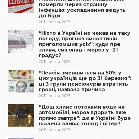
померли через страшну
інфекцію: ускладнення ведуть
до біди
20 Березня, 2025
“Ніхто в Україні не чекав на таку
погоду, прогноз синоптиків
приголомшив усіх”: куди пре
злива, снігопад і мороз у -21
градус?
20 Березня, 2025
“Пенсія зменшиться на 50% у
цих українців ще до 31 березня”:
ці 3 групи пенсіонерів втратять
гроші, названа причина
20 Березня, 2025
“Дощ хлине потоками води на
автомобілі, мороз вдарить вже
прямо завтра”: де в Україні буде
шалена злива, холод і вітер?
20 Березня, 2025