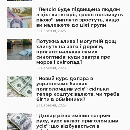
“Пенсія буде підвищена людям
з цієї категорії, гроші попливуть
рікою”: виплати зростуть, якщо
ви належете до цієї групи
22 Березня, 2025
Потужна злива і могутній дощ
хлинуть на авто і дороги,
прогноз налякав самих
синоптиків: куди завтра пре
мороз і снігопад?
22 Березня, 2025
“Новий курс долара в
українських банках
приголомшив усіх”: скільки
тепер коштує валюта, чи треба
бігти в обмінники?
21 Березня, 2025
“Долар різко змінив напрям
руху, курс валют приголомшив
усіх”: що відбувається в