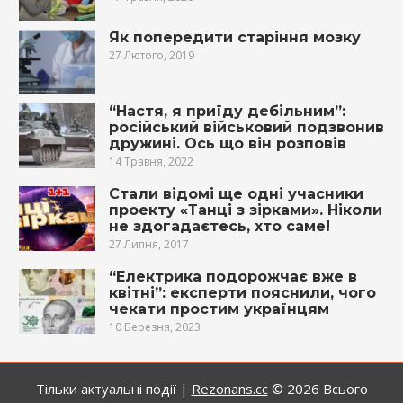
Як попередити старіння мозку
27 Лютого, 2019
“Настя, я приїду дебільним”:
російський військовий подзвонив
дружині. Ось що він розповів
14 Травня, 2022
Стали відомі ще одні учасники
проекту «Танці з зірками». Ніколи
не здогадаєтесь, хто саме!
27 Липня, 2017
“Електрика подорожчає вже в
квітні”: експерти пояснили, чого
чекати простим українцям
10 Березня, 2023
Тільки актуальні події |
Rezonans.сс
© 2026
Всього