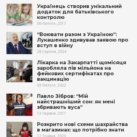
Українець створив унікальний
додаток для батьківського
контролю
09 Лютого, 2017
“Воювати разом з Україною”:
Лукашенко здивував заявою про
вступ в війну
28 Серпня, 2024
Лікарка на Закарпатті щомісяця
заробляла пів мільйона на
фейкових сертифікатах про
вакцинацію
03 Лютого, 2022
Павло Зібров: “Мій
найстрашніший сон: як мені
збривають вуса”
13 Червня, 2017
Розкрито нові схеми шахрайства
в магазинах: що потрібно знати
17 Травня, 2020