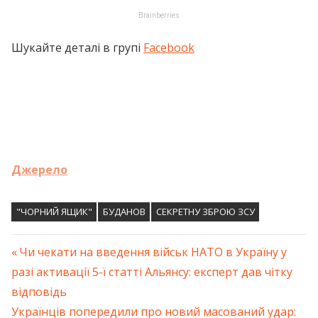
Шукайте деталі в групі
Facebook
Джерело
"ЧОРНИЙ ЯЩИК"
БУДАНОВ
СЕКРЕТНУ ЗБРОЮ ЗСУ
Previous
Чи чекати на введення військ НАТО в Україну у
Навігація
разі активації 5-ї статті Альянсу: експерт дав чітку
Post:
відповідь
записів
Next
Українців попередили про новий масований удар: