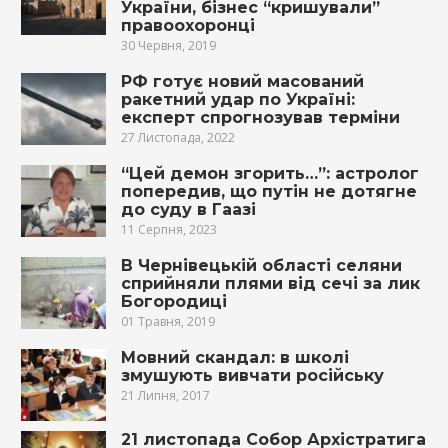
України, бізнес “кришували”
правоохоронці
30 Червня, 2019
РФ готує новий масований
ракетний удар по Україні:
експерт спрогнозував терміни
27 Листопада, 2022
“Цей демон згорить…”: астролог
попередив, що путін не дотягне
до суду в Гаазі
11 Серпня, 2023
В Чернівецькій області селяни
сприйняли плями від сечі за лик
Богородиці
01 Травня, 2019
Мовний скандал: в школі
змушують вивчати російську
21 Липня, 2017
21 листопада Собор Архістратига