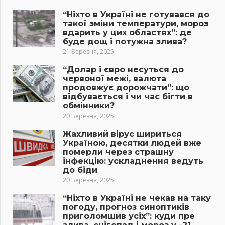
“Ніхто в Україні не готувався до
такої зміни температури, мороз
вдарить у цих областях”: де
буде дощ і потужна злива?
21 Березня, 2025
“Долар і євро несуться до
червоної межі, валюта
продовжує дорожчати”: що
відбувається і чи час бігти в
обмінники?
20 Березня, 2025
Жахливий вірус шириться
Україною, десятки людей вже
померли через страшну
інфекцію: ускладнення ведуть
до біди
20 Березня, 2025
“Ніхто в Україні не чекав на таку
погоду, прогноз синоптиків
приголомшив усіх”: куди пре