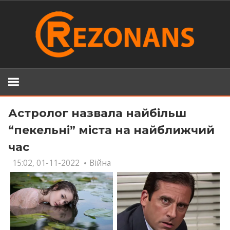
Skip
to
content
Астролог назвала найбільш
“пекельні” міста на найближчий
час
15:02, 01-11-2022
Війна