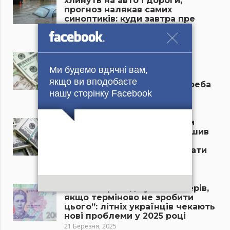
хлинуть на авто і дороги,
прогноз налякав самих
синоптиків: куди завтра пре
мороз і снігопад?
22 Березня, 2025
“Новий курс долара в
українських банках
Ми будемо вдячні вам,
приголомшив усіх”: скільки
якщо ви вподобаєте
тепер коштує валюта, чи треба
нашу сторінку Facebook
бігти в обмінники?
21 Березня, 2025
“Долар різко змінив напрям
руху, курс валют приголомшив
усіх”: що відбувається в
обмінниках та чи час рятувати
гроші?
21 Березня, 2025
“Пенсія пропаде у пенсіонерів,
якщо терміново не зробити
цього”: літніх українців чекають
нові проблеми у 2025 році
21 Березня, 2025