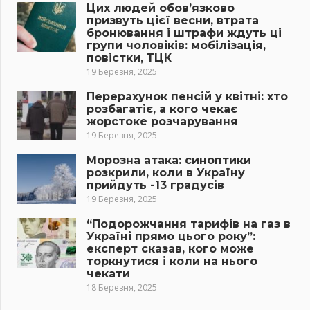
Цих людей обов’язково
призвуть цієї весни, втрата
бронювання і штрафи ждуть ці
групи чоловіків: мобілізація,
повістки, ТЦК
19 Березня, 2025
Перерахунок пенсій у квітні: хто
розбагатіє, а кого чекає
жорстоке розчарування
19 Березня, 2025
Морозна атака: синоптики
розкрили, коли в Україну
прийдуть -13 градусів
19 Березня, 2025
“Подорожчання тарифів на газ в
Україні прямо цього року”:
експерт сказав, кого може
торкнутися і коли на нього
чекати
18 Березня, 2025