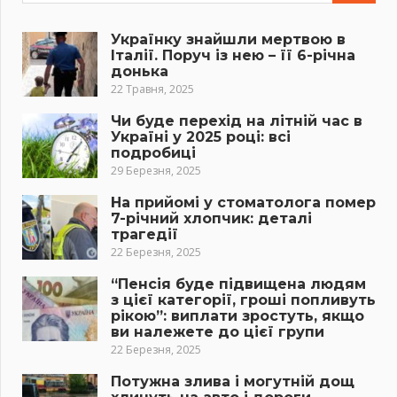
Українку знайшли мертвою в
Італії. Поруч із нею – її 6-річна
донька
22 Травня, 2025
Чи буде перехід на літній час в
Україні у 2025 році: всі
подробиці
29 Березня, 2025
На прийомі у стоматолога помер
7-річний хлопчик: деталі
трагедії
22 Березня, 2025
“Пенсія буде підвищена людям
з цієї категорії, гроші попливуть
рікою”: виплати зростуть, якщо
ви належете до цієї групи
22 Березня, 2025
Потужна злива і могутній дощ