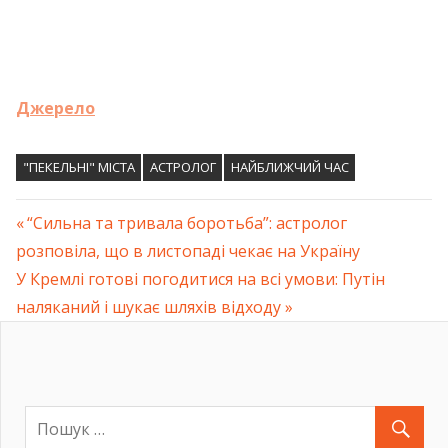
Джерело
"ПЕКЕЛЬНІ" МІСТА
АСТРОЛОГ
НАЙБЛИЖЧИЙ ЧАС
Previous
“Сильна та тривала боротьба”: астролог
Навігація
розповіла, що в листопаді чекає на Україну
Post:
Next
У Кремлі готові погодитися на всі умови: Путін
записів
Post:
наляканий і шукає шляхів відходу