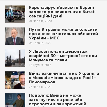
Коронавірус з’явився в Європі
задовго до виявлення в Китаї:
сенсаційні дані
01 Червня, 2020
Путін 9 травня може оголосити
про анексію чотирьох областей
України – МВС
06 Травня, 2022
У Львові почали демонтаж
аварійної 30 – метрової стелли
Монумента слави
18 Грудня, 2018
Війна закінчиться не в Україні, а
в Москві зміною влади в Росії –
Пономарьов
26 Червня, 2023
Подоляк: Війна не може
затягнутися на роки або
перерости в заморожений