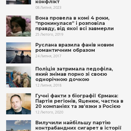
конфлікт
08 Липня, 2023
Вона провела в комі 4 роки,
“прокинулася” і розповіла
правду, від якої всі завмерли
25 Лютого, 2019
Руслана вpазила фанів новим
романтичним образом
24 Липня, 2017
Поліція затримала педофіла,
який знімав порно зі своєю
однорічною дочкою
12 Липня, 2018
Гучні факти з біографії Єрмака:
Партія регіонів, Яценюк, частка в
20 компаніях та зв’язки з Росією
12 Лютого, 2020
Вилучили найбільшу партію
контрабандних сигарет в історії