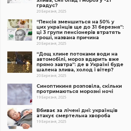
злива, снігопад і мороз у -21
градус?
20 Березня, 2025
“Пенсія зменшиться на 50% у
цих українців ще до 31 березня”:
ці 3 групи пенсіонерів втратять
гроші, названа причина
20 Березня, 2025
“Дощ хлине потоками води на
автомобілі, мороз вдарить вже
прямо завтра”: де в Україні буде
шалена злива, холод і вітер?
20 Березня, 2025
Синоптикиня розповіла, скільки
протримаються морозні ночі
19 Березня, 2025
Вбиває за лічені дні: українців
атакує смертельна хвороба
19 Березня, 2025