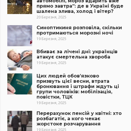
автомобілі, мороз вдарить вже
прямо завтра”: де в Україні буде
шалена злива, холод і вітер?
20 Березня, 2025
Синоптикиня розповіла, скільки
протримаються морозні ночі
19 Березня, 2025
Вбиває за лічені дні: українців
атакує смертельна хвороба
19 Березня, 2025
Цих людей обов’язково
призвуть цієї весни, втрата
бронювання і штрафи ждуть ці
групи чоловіків: мобілізація,
повістки, ТЦК
19 Березня, 2025
Перерахунок пенсій у квітні: хто
розбагатіє, а кого чекає
жорстоке розчарування
19 Березня, 2025