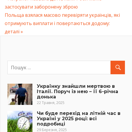
Навігація
застосувати заборонену зброю
Post:
Next
Польща взялася масово перевіряти українців, які
записів
Post:
отримують виплати і повертаються додому:
деталі
Українку знайшли мертвою в
Італії. Поруч із нею – її 6-річна
донька
22 Травня, 2025
Чи буде перехід на літній час в
Україні у 2025 році: всі
подробиці
29 Березня, 2025