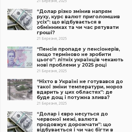
21 Березня, 2025
“Долар різко змінив напрям
руху, курс валют приголомшив
усіх”: що відбувається в
обмінниках та чи час рятувати
гроші?
21 Березня, 2025
“Пенсія пропаде у пенсіонерів,
якщо терміново не зробити
цього”: літніх українців чекають
нові проблеми у 2025 році
21 Березня, 2025
“Ніхто в Україні не готувався до
такої зміни температури, мороз
вдарить у цих областях”: де
буде дощ і потужна злива?
21 Березня, 2025
“Долар і євро несуться до
червоної межі, валюта
продовжує дорожчати”: що
відбувається і чи час бігти в