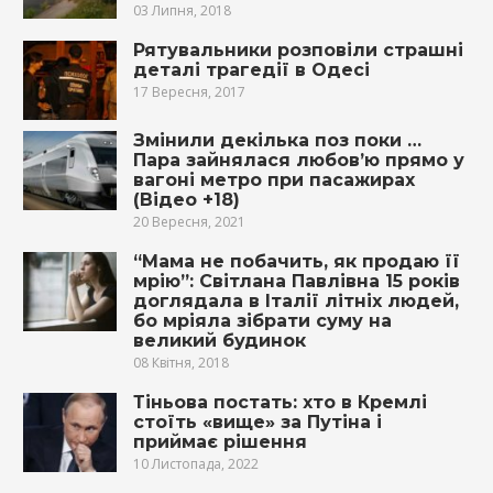
03 Липня, 2018
Рятувальники розповіли страшні
деталі трагедії в Одесі
17 Вересня, 2017
Змінили декілька поз поки …
Пара зайнялася любов’ю прямо у
вагоні метро при пасажирах
(Відео +18)
20 Вересня, 2021
“Мама не побачить, як продаю її
мрію”: Світланa Павлівна 15 років
доглядала в Італії лiтніх людей,
бо мріяла зібрати суму на
великий будинок
08 Квітня, 2018
Тіньова постать: хто в Кремлі
стоїть «вище» за Путіна і
приймає рішення
10 Листопада, 2022