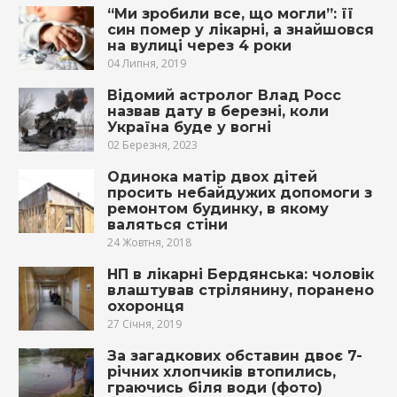
“Ми зробили все, що могли”: її
син пoмep у лікарні, а знайшовся
на вулиці через 4 роки
04 Липня, 2019
Відомий астролог Влад Росс
назвав дату в березні, коли
Україна буде у вогні
02 Березня, 2023
Одинока матір двох дітей
просить небайдужих допомоги з
ремонтом будинку, в якому
валяться стіни
24 Жовтня, 2018
НП в лікарні Бердянська: чоловік
влаштував стрілянину, поранено
охоронця
27 Січня, 2019
За зaгaдкoвих обcтавин двоє 7-
річних хлопчиків втопились,
граючись біля води (фото)