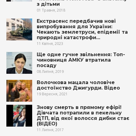
з дітьми
01 Травня, 2018
Екстрасенс передбачив нові
випробування для України:
Чекають землетруси, епідемії та
природні катастрофи…
11 Квітня, 2023
Ще одне гучне звільнення: Топ-
чиновниця АМКУ втратила
посаду
08 Липня, 2019
Волочкова мацала чоловіче
достоїнство Джигурди. Відео
19 Вересня, 2021
Знову смерть в прямому ефірі!
Дівчата потрапили в пекельну
ДТП, від якої волосся дибки стає
(ВІДЕО)
11 Липня, 2017