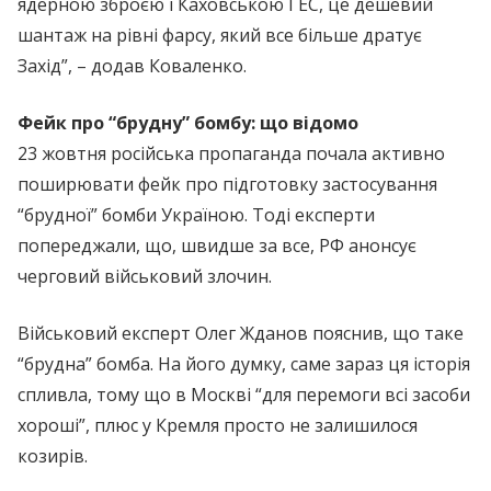
ядерною зброєю і Каховською ГЕС, це дешевий
шантаж на рівні фарсу, який все більше дратує
Захід”, – додав Коваленко.
Фейк про “брудну” бомбу: що відомо
23 жовтня російська пропаганда почала активно
поширювати фейк про підготовку застосування
“брудної” бомби Україною. Тоді експерти
попереджали, що, швидше за все, РФ анонсує
черговий військовий злочин.
Військовий експерт Олег Жданов пояснив, що таке
“брудна” бомба. На його думку, саме зараз ця історія
спливла, тому що в Москві “для перемоги всі засоби
хороші”, плюс у Кремля просто не залишилося
козирів.