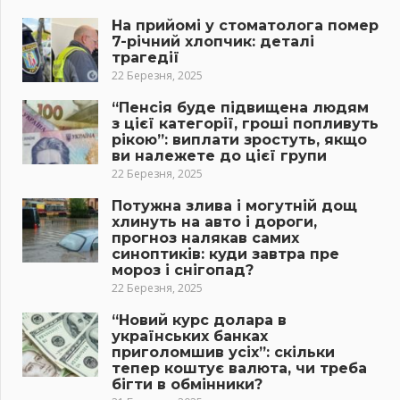
На прийомі у стоматолога помер
7-річний хлопчик: деталі
трагедії
22 Березня, 2025
“Пенсія буде підвищена людям
з цієї категорії, гроші попливуть
рікою”: виплати зростуть, якщо
ви належете до цієї групи
22 Березня, 2025
Потужна злива і могутній дощ
хлинуть на авто і дороги,
прогноз налякав самих
синоптиків: куди завтра пре
мороз і снігопад?
22 Березня, 2025
“Новий курс долара в
українських банках
приголомшив усіх”: скільки
тепер коштує валюта, чи треба
бігти в обмінники?