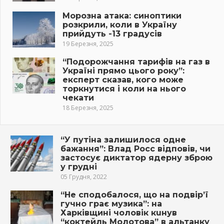
Морозна атака: синоптики
розкрили, коли в Україну
прийдуть -13 градусів
19 Березня, 2025
“Подорожчання тарифів на газ в
Україні прямо цього року”:
експерт сказав, кого може
торкнутися і коли на нього
чекати
18 Березня, 2025
“У путіна залишилося одне
бажання”: Влад Росс відповів, чи
застосує диктатор ядерну зброю
у грудні
05 Грудня, 2022
“Не сподобалося, що на подвір’ї
гучно грає музика”: на
Харківщині чоловік кuнув
“коктeйль Молотовa” в альтанку