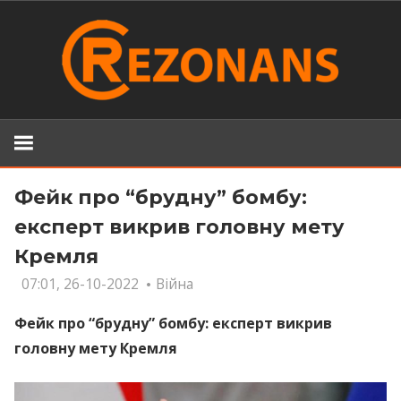
Skip
to
content
Фейк про “брудну” бомбу:
експерт викрив головну мету
Кремля
07:01, 26-10-2022
Війна
Фейк про “брудну” бомбу: експерт викрив
головну мету Кремля