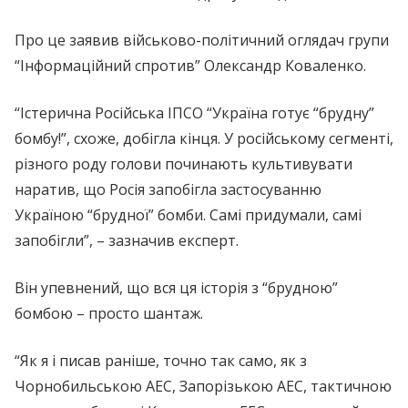
Про це заявив військово-політичний оглядач групи
“Інформаційний спротив” Олександр Коваленко.
“Істерична Російська ІПСО “Україна готує “брудну”
бомбу!”, схоже, добігла кінця. У російському сегменті,
різного роду голови починають культивувати
наратив, що Росія запобігла застосуванню
Україною “брудної” бомби. Самі придумали, самі
запобігли”, – зазначив експерт.
Він упевнений, що вся ця історія з “брудною”
бомбою – просто шантаж.
“Як я і писав раніше, точно так само, як з
Чорнобильською АЕС, Запорізькою АЕС, тактичною