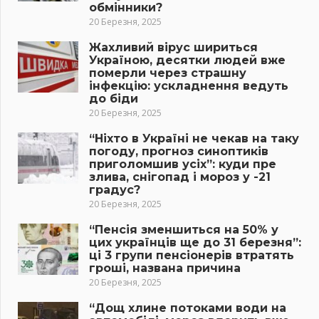
обмінники?
20 Березня, 2025
Жахливий вірус шириться
Україною, десятки людей вже
померли через страшну
інфекцію: ускладнення ведуть
до біди
20 Березня, 2025
“Ніхто в Україні не чекав на таку
погоду, прогноз синоптиків
приголомшив усіх”: куди пре
злива, снігопад і мороз у -21
градус?
20 Березня, 2025
“Пенсія зменшиться на 50% у
цих українців ще до 31 березня”:
ці 3 групи пенсіонерів втратять
гроші, названа причина
20 Березня, 2025
“Дощ хлине потоками води на