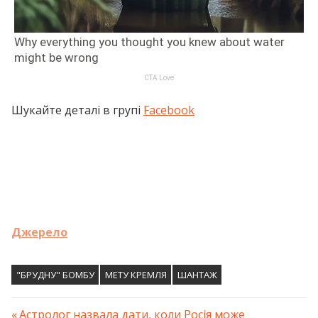
Шукайте деталі в групі
Facebook
Джерело
"БРУДНУ" БОМБУ
МЕТУ КРЕМЛЯ
ШАНТАЖ
Previous
Астролог назвала дати, коли Росія може