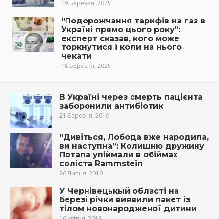
19 Березня, 2025
“Подорожчання тарифів на газ в
Україні прямо цього року”:
експерт сказав, кого може
торкнутися і коли на нього
чекати
18 Березня, 2025
В Україні через смерть пацієнта
заборонили антибіотик
21 Березня, 2019
“Дивіться, Лобода вже народила,
ви наступна”: Колишню дружину
Потапа упіймали в обіймах
соліста Rammstein
26 Липня, 2019
У Чернівецькый області на
березі річки виявили пакет із
тiлом новонародженої дитини
16 Квітня, 2018