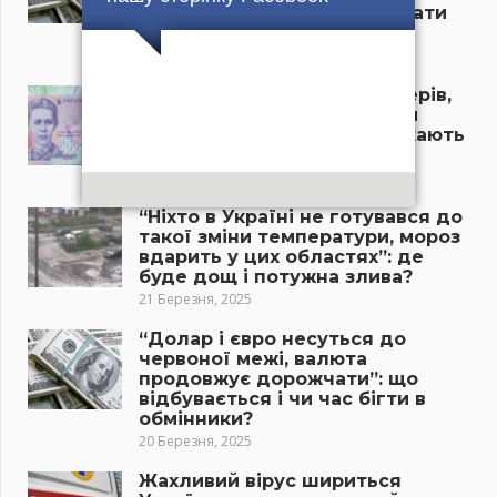
обмінниках та чи час рятувати
гроші?
21 Березня, 2025
“Пенсія пропаде у пенсіонерів,
якщо терміново не зробити
цього”: літніх українців чекають
нові проблеми у 2025 році
21 Березня, 2025
“Ніхто в Україні не готувався до
такої зміни температури, мороз
вдарить у цих областях”: де
буде дощ і потужна злива?
21 Березня, 2025
“Долар і євро несуться до
червоної межі, валюта
продовжує дорожчати”: що
відбувається і чи час бігти в
обмінники?
20 Березня, 2025
Жахливий вірус шириться