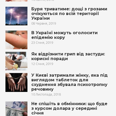
Буря триватиме: дощі з грозами
очікуються по всій території
України
08 Червня, 2019
В Україні можуть оголосити
епідемію кору
23 Січня, 2019
Як відрізнити грип від застуди:
корисні поради
12 Січня, 2019
У Києві затримали жінку, яка під
виглядом таблеток для
схуднення збувала психотропну
речовину
10 Листопада, 2018
Не спішіть в обмінники: що буде
з курсом долара у середині
січня