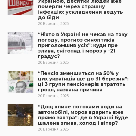
Україною, десятки людей вже
померли через страшну
інфекцію: ускладнення ведуть
до біди
20 Березня, 2025
“Ніхто в Україні не чекав на таку
погоду, прогноз синоптиків
приголомшив усіх”: куди пре
злива, снігопад і мороз у -21
градус?
20 Березня, 2025
“Пенсія зменшиться на 50% у
цих українців ще до 31 березня”:
ці 3 групи пенсіонерів втратять
гроші, названа причина
20 Березня, 2025
“Дощ хлине потоками води на
автомобілі, мороз вдарить вже
прямо завтра”: де в Україні буде
шалена злива, холод і вітер?
20 Березня, 2025