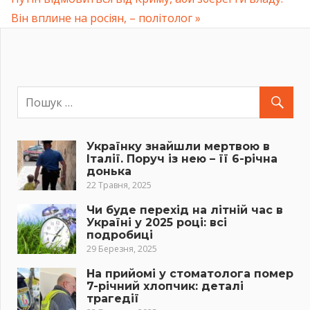
записів
Post:
Він вплине на росіян, – політолог
Українку знайшли мертвою в
Італії. Поруч із нею – її 6-річна
донька
22 Травня, 2025
Чи буде перехід на літній час в
Україні у 2025 році: всі
подробиці
29 Березня, 2025
На прийомі у стоматолога помер
7-річний хлопчик: деталі
трагедії