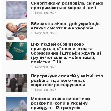
Синоптикиня розповіла, скільки
протримаються морозні ночі
19 Березня, 2025
Вбиває за лічені дні: українців
атакує смертельна хвороба
19 Березня, 2025
Цих людей обов’язково
призвуть цієї весни, втрата
бронювання і штрафи ждуть ці
групи чоловіків: мобілізація,
повістки, ТЦК
19 Березня, 2025
Перерахунок пенсій у квітні: хто
розбагатіє, а кого чекає
жорстоке розчарування
19 Березня, 2025
Морозна атака: синоптики
розкрили, коли в Україну
прийдуть -13 градусів