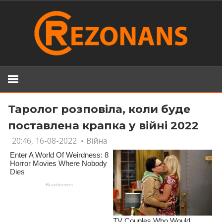
Skip
to
content
Таролог розповіла, коли буде
поставлена крапка у війні 2022
20:46, 16-08-2022
Війна