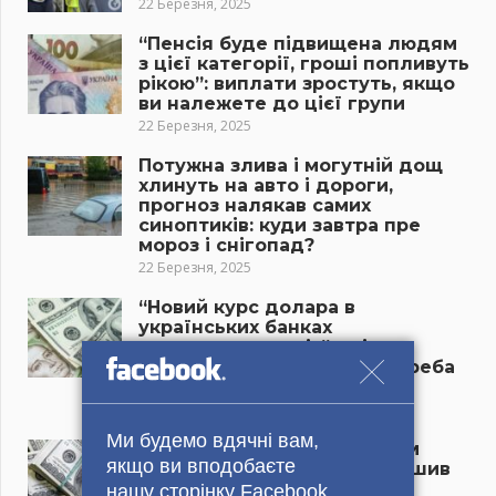
22 Березня, 2025
“Пенсія буде підвищена людям
з цієї категорії, гроші попливуть
рікою”: виплати зростуть, якщо
ви належете до цієї групи
22 Березня, 2025
Потужна злива і могутній дощ
хлинуть на авто і дороги,
прогноз налякав самих
синоптиків: куди завтра пре
мороз і снігопад?
22 Березня, 2025
“Новий курс долара в
українських банках
приголомшив усіх”: скільки
тепер коштує валюта, чи треба
бігти в обмінники?
21 Березня, 2025
Ми будемо вдячні вам,
“Долар різко змінив напрям
якщо ви вподобаєте
руху, курс валют приголомшив
усіх”: що відбувається в
нашу сторінку Facebook