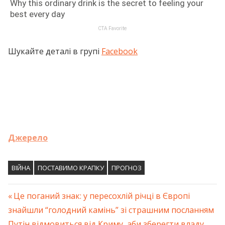
Шукайте деталі в групі
Facebook
Джерело
ВІЙНА
ПОСТАВИМО КРАПКУ
ПРОГНОЗ
Previous
Це поганий знак: у пересохлій річці в Європі
Навігація
знайшли “голодний камінь” зі страшним посланням
Post:
Next
Путін відмовиться від Криму, аби зберегти владу.