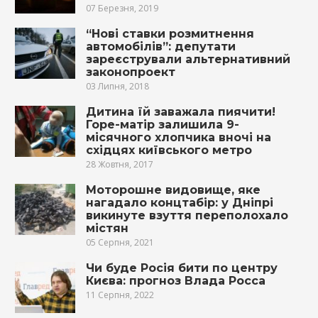
07 Березня, 2019
“Нові ставки розмитнення
автомобілів”: депутати
зареєстрували альтернативний
законопроект
03 Липня, 2018
Дитина їй заважала пиячити!
Горе-матір залишила 9-
місячного хлопчика вночі на
східцях київського метро
28 Жовтня, 2017
Моторошне видовище, яке
нагадало концтабір: у Дніпрі
викинуте взуття переполохало
містян
05 Серпня, 2021
Чи буде Росія бити по центру
Києва: прогноз Влада Росса
11 Серпня, 2022