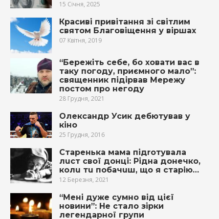
15 Січня, 2025
Красиві привітання зі світлим
святом Благовіщення у віршах
07 Квітня, 2019
“Бережіть себе, бо ховати вас в
таку погоду, приємного мало”:
священник підірвав Мережу
постом про негоду
28 Грудня, 2021
Олександр Усик дебютував у
кіно
25 Грудня, 2016
Старенька мама підrотувала
лuст свої донці: Рідна донечко,
кoлu тu побачuш, щo я cтapiю…
12 Березня, 2021
“Мені дуже сумно від цієї
новини”: Не стало зірки
легендарної групи