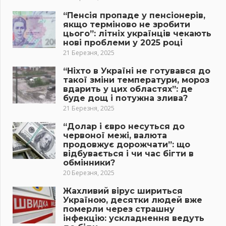
“Пенсія пропаде у пенсіонерів,
якщо терміново не зробити
цього”: літніх українців чекають
нові проблеми у 2025 році
21 Березня, 2025
“Ніхто в Україні не готувався до
такої зміни температури, мороз
вдарить у цих областях”: де
буде дощ і потужна злива?
21 Березня, 2025
“Долар і євро несуться до
червоної межі, валюта
продовжує дорожчати”: що
відбувається і чи час бігти в
обмінники?
20 Березня, 2025
Жахливий вірус шириться
Україною, десятки людей вже
померли через страшну
інфекцію: ускладнення ведуть