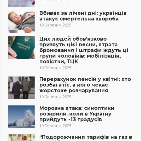
Вбиває за лічені дні: українців
атакує смертельна хвороба
19 Березня, 2025
Цих людей обов’язково
призвуть цієї весни, втрата
бронювання і штрафи ждуть ці
групи чоловіків: мобілізація,
повістки, ТЦК
19 Березня, 2025
Перерахунок пенсій у квітні: хто
розбагатіє, а кого чекає
жорстоке розчарування
19 Березня, 2025
Морозна атака: синоптики
розкрили, коли в Україну
прийдуть -13 градусів
19 Березня, 2025
“Подорожчання тарифів на газ в