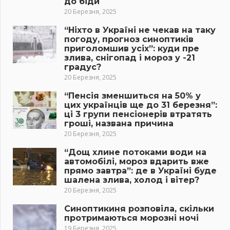
до біди
20 Березня, 2025
“Ніхто в Україні не чекав на таку
погоду, прогноз синоптиків
приголомшив усіх”: куди пре
злива, снігопад і мороз у -21
градус?
20 Березня, 2025
“Пенсія зменшиться на 50% у
цих українців ще до 31 березня”:
ці 3 групи пенсіонерів втратять
гроші, названа причина
20 Березня, 2025
“Дощ хлине потоками води на
автомобілі, мороз вдарить вже
прямо завтра”: де в Україні буде
шалена злива, холод і вітер?
20 Березня, 2025
Синоптикиня розповіла, скільки
протримаються морозні ночі
19 Березня, 2025