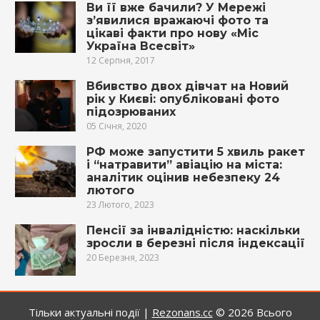
Ви її вже бачили? У Мережі
з’явилися вражаючі фото та
цікаві факти про нову «Міс
Україна Всесвіт»
12 Серпня, 2017
Вбивство двох дівчат на Новий
рік у Києві: опубліковані фото
підозрюваних
05 Січня, 2020
РФ може запустити 5 хвиль ракет
і “натравити” авіацію на міста:
аналітик оцінив небезпеку 24
лютого
23 Лютого, 2023
Пенсії за інвалідністю: наскільки
зросли в березні після індексації
20 Березня, 2023
Тільки актуальні події |
Rezonans.сс
© 2026
Всього