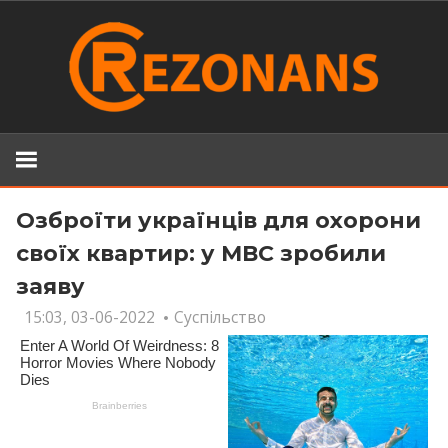
Skip
to
content
Озброїти українців для охорони
своїх квартир: у МВС зробили
заяву
15:03, 03-06-2022
Суспільство