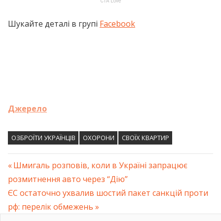
Шукайте деталі в групі
Facebook
Джерело
ОЗБРОЇТИ УКРАЇНЦІВ
ОХОРОНИ
СВОЇХ КВАРТИР
Previous
Шмигаль розповів, коли в Україні запрацює
Навігація
розмитнення авто через “Дію”
Post:
Next
ЄС остаточно ухвалив шостий пакет санкцій проти
записів
Post:
рф: перелік обмежень