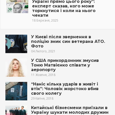
Україні прямо цього року”:
експерт сказав, кого може
торкнутися і коли на нього
чекати
18 Березня, 2025
У Києві після звернення в
поліцію зник син ветерана АТО.
Фото
04 Лютого, 2021
У США прикордонник змусив
Тоню Матвієнко співати у
аеропорту
11 Жовтня, 2018
“Наніс кілька ударів в живіт і
втік”: Чоловік жорстоко вбив
свого колегу
29 Квітня, 2018
Китайські бізнесмени приїхали в
Україну шукати молодих дружин