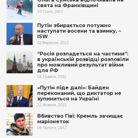
свята на Франківщині
10 Січня, 2017
Путін збирається потужно
наступати восени та взимку, –
ISW
02 Вересня, 2022
“Росія розпадеться на частини”:
в українській розвідці розповіли
про можливий результат війни
для РФ
03 Травня, 2022
«Путін піде далі»: Байден
переконаний, що диктатор не
зупиниться на Україні
22 Жовтня, 2022
Вбивство Гіві: Кремль зачищає
маріонеток
09 Лютого, 2017