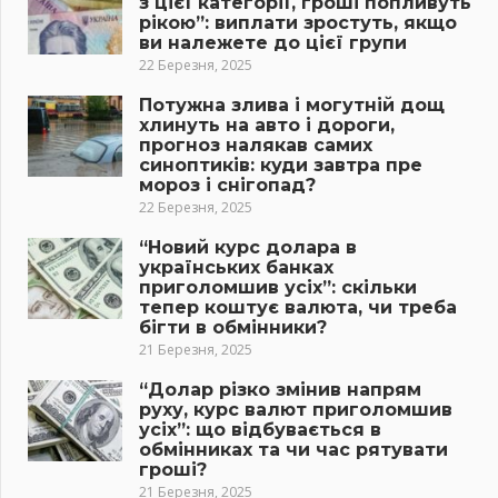
з цієї категорії, гроші попливуть
рікою”: виплати зростуть, якщо
ви належете до цієї групи
22 Березня, 2025
Потужна злива і могутній дощ
хлинуть на авто і дороги,
прогноз налякав самих
синоптиків: куди завтра пре
мороз і снігопад?
22 Березня, 2025
“Новий курс долара в
українських банках
приголомшив усіх”: скільки
тепер коштує валюта, чи треба
бігти в обмінники?
21 Березня, 2025
“Долар різко змінив напрям
руху, курс валют приголомшив
усіх”: що відбувається в
обмінниках та чи час рятувати
гроші?
21 Березня, 2025