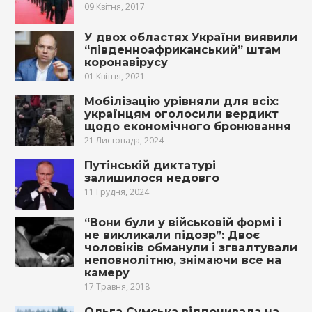
09 Квітня, 2017
У двох областях України виявили
“південноафриканський” штам
коронавірусу
01 Квітня, 2021
Мобілізацію урівняли для всіх:
українцям оголосили вердикт
щодо економічного бронювання
21 Листопада, 2024
Путінській диктатурі
залишилося недовго
11 Грудня, 2024
“Вони були у військовій формі і
не викликали підозр”: Двоє
чоловіків обманули і згвалтували
неповнолітню, знімаючи все на
камеру
17 Травня, 2018
Ольга Сумська відпочивала на