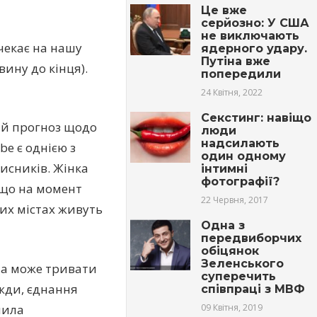
Це вже
серйозно: У США
не виключають
 чекає на нашу
ядерного удару.
Путіна вже
ину до кінця).
попередили
24 Квітня, 2022
Секстинг: навіщо
вій прогноз щодо
люди
надсилають
be є однією з
один одному
исників. Жінка
інтимні
фотографії?
, що на момент
22 Червня, 2017
ких містах живуть
Одна з
передвиборчих
обіцянок
Зеленського
йна може тривати
суперечить
вжди, єднання
співпраці з МВФ
чила
09 Квітня, 2019