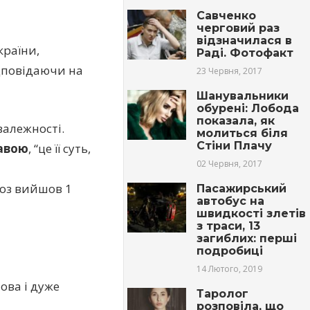
Савченко
черговий раз
відзначилася в
країни,
Раді. Фотофакт
ідповідаючи на
23 Червня, 2017
Шанувальники
обурені: Лобода
показала, як
залежності.
молиться біля
Стіни Плачу
жавою
, “це її суть,
02 Червня, 2017
ноз вийшов 1
Пасажирський
автобус на
швидкості злетів
з траси, 13
загиблих: перші
подробиці
14 Лютого, 2019
нова і дуже
Таролог
розповіла, що