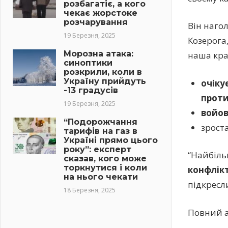
розбагатіє, а кого
чекає жорстоке
розчарування
Він наго
19 Березня, 2025
Козерога
Морозна атака:
наша кра
синоптики
розкрили, коли в
Україну прийдуть
очіку
-13 градусів
проти
19 Березня, 2025
войов
“Подорожчання
зроста
тарифів на газ в
Україні прямо цього
року”: експерт
“Найбіл
сказав, кого може
торкнутися і коли
конфлікт
на нього чекати
підкресл
18 Березня, 2025
Повний а