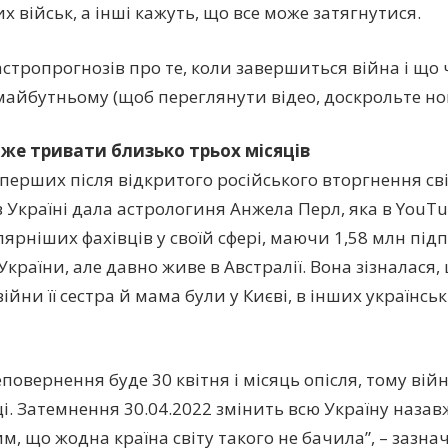
х військ, а інші кажуть, що все може затягнутися.
 астропрогнозів про те, коли завершиться війна і що
 майбутньому (щоб переглянути відео, доскрольте нов
же тривати близько трьох місяців
 перших після відкритого російського вторгнення с
в Україні дала астрологиня Анжела Перл, яка в YouTu
ярніших фахівців у своїй сфері, маючи 1,58 млн підп
України, але давно живе в Австралії. Вона зізналася
ійни її сестра й мама були у Києві, в інших українсь
еповернення буде 30 квітня і місяць опісля, тому ві
ці. Затемнення 30.04.2022 змінить всю Україну наза
м, що жодна країна світу такого не бачила”, – зазна