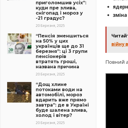
приголомшив усіх”:
ядерн
куди пре злива,
снігопад і мороз у
зміна
-21 градус?
20 Березня, 2025
Читай
“Пенсія зменшиться
на 50% у цих
війну 
українців ще до 31
березня”: ці 3 групи
пенсіонерів
Повний а
втратять гроші,
названа причина
20 Березня, 2025
“Дощ хлине
потоками води на
автомобілі, мороз
вдарить вже прямо
завтра”: де в Україні
буде шалена злива,
холод і вітер?
20 Березня, 2025