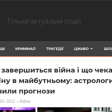
Тільки актуальні події
ШІ
КРИМІНАЛ
ТРАГЕДІЇ
ЦІКАВО
ШОУ
 завершиться війна і що чека
їну в майбутньому: астролог
чили прогнози
-03-2022
Війна