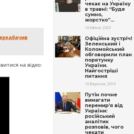
чекає на Україну
в травні: “Буде
сумно,
жорстко”…
18 Квітня, 2023
передбачив
Офіційна зустріч!
Зеленський і
Коломойський
обговорили план
порятунку
итися на відео:
України.
Найгостріші
питання
10 Вересня, 2019
Путін почне
вимагати
перемир’я від
України:
російський
аналітик
розповів, чого
чекати