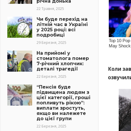
річна донька
22 Травня, 2025
Чи буде перехід на
літній час в Україні
у 2025 році: всі
подробиці
29 Березня, 2025
На прийомі у
стоматолога помер
7-річний хлопчик:
Коли зав
деталі трагедії
озвучил
22 Березня, 2025
“Пенсія буде
підвищена людям з
цієї категорії, гроші
попливуть рікою”:
виплати зростуть,
якщо ви належете
до цієї групи
22 Березня, 2025