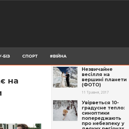
-БІЗ
СПОРТ
#ВІЙНА
Незвичайне
весілля на
є на
вершині планети
(ФОТО)
и
11 Травня, 2017
Увірветься 10-
градусне тепло:
синоптики
попереджають
про небезпеку у
деяких регіонах