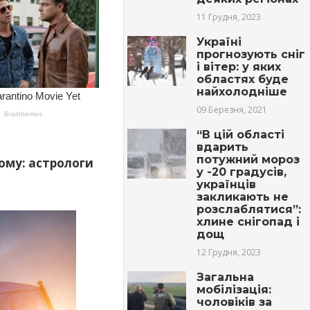
11 Грудня, 2023
Україні
прогнозують сніг
і вітер: у яких
областях буде
найхолодніше
09 Березня, 2021
“В цій області
вдарить
потужний мороз
ьому: астрологи
у -20 градусів,
українців
закликають не
розслаблятися”:
хлине снігопад і
дощ
12 Грудня, 2023
Загальна
мобілізація:
чоловіків за