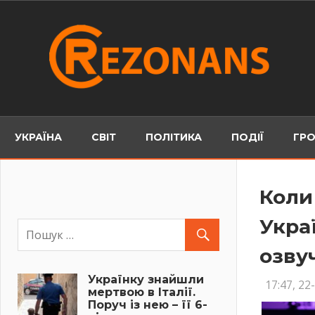
Skip
to
content
УКРАЇНА
СВІТ
ПОЛІТИКА
ПОДІЇ
ГРО
Коли
Укра
озву
Українку знайшли
17:47, 22
мертвою в Італії.
Поруч із нею – її 6-