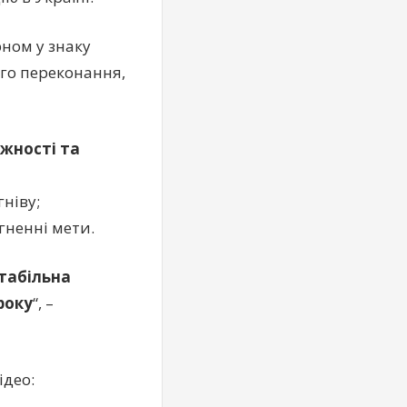
рном у знаку
ого переконання,
іжності та
гніву;
ягненні мети.
табільна
року
“, –
ідео: