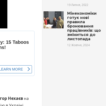
19 Липня, 2022
Мінекономіки
готує нові
правила
бронювання
працівників: що
зміниться до
листопада
12 Жовтня, 2024
Ігор Нехаєв
на
ю в Україні.