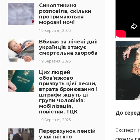
Синоптикиня
розповіла, скільки
протримаються
морозні ночі
19 Березня, 2025
Вбиває за лічені дні:
українців атакує
смертельна хвороба
19 Березня, 2025
Цих людей
обов’язково
призвуть цієї весни,
втрата бронювання і
штрафи ждуть ці
групи чоловіків:
мобілізація,
повістки, ТЦК
До серед
19 Березня, 2025
Експерт 
Перерахунок пенсій
у квітні: хто
своєму к