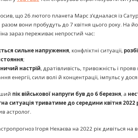
лосив, що 26 лютого планета Марс з’єдналася із Сату
, разом вони пробудуть до 7 квітня цього року. На й
їна зараз переживає непростий час:
ється сильне напруження
, конфліктні ситуації,
розб
стояння
;
ничий настрій
, дратівливість, тривожність і прояв 
ння енергії, сили волі й концентрації, імпульс у дос
ьший
пік військової напруги був до 6 березня
, а
нес
на ситуація триватиме до середини квітня
2022 
ив астролог.
стропрогноз Ігоря Нехаєва на 2022 рік дивіться на в