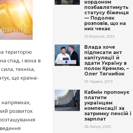
кордоном
позбавлятимуть
статусу біженця
— Подоляк
розповів, що на
них чекає
20 Вересня, 2023
Влада хоче
на територію
підписати акт
капітуляції й
на спад, і вона в
здати Україну в
сила, техніка,
полон Кремлю, –
Олег Тягнибок
тує, що країна-
05 Червня, 2019
Кабмін пропонує
платити
х напрямках,
українцям
компенсації за
вий розвиток
затримку пенсій і
зарплат
 розташування
08 Липня, 2020
ідведення