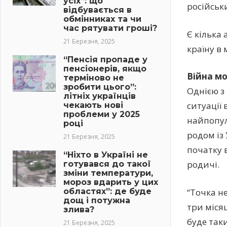
усіх”: що
російськи
відбувається в
обмінниках та чи
час рятувати гроші?
Є кілька
21 Березня, 2025
країну в
“Пенсія пропаде у
пенсіонерів, якщо
Війна мо
терміново не
зробити цього”:
Однією з
літніх українців
ситуації 
чекають нові
проблеми у 2025
найпопул
році
родом із 
21 Березня, 2025
початку в
“Ніхто в Україні не
родичі.
готувався до такої
зміни температури,
мороз вдарить у цих
“Точка н
областях”: де буде
дощ і потужна
три міся
злива?
буде таки
21 Березня, 2025