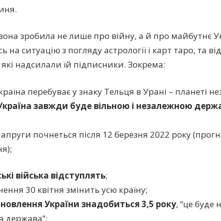
иня.
вона зробила не лише про війну, а й про майбутнє У
 на ситуацію з погляду астрології і карт таро, та в
 які надсилали їй підписники. Зокрема:
раїна перебуває у знаку Тельця в Урані – планеті не
Україна завжди буде вільною і незалежною дер
напруги почнеться після 12 березня 2022 року (прог
я);
ські війська відступлять
;
ення 30 квітня змінить усю країну;
дновлення України знадобиться 3,5 року
, “це буде 
а держава”;