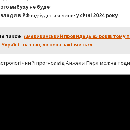
ого вибуху не буде
;
 влади в РФ
відбудеться лише
у січні 2024 року
.
те також
Американський провидець 85 років тому 
в Україні і назвав, як вона закінчиться
стрологічний прогноз від Анжели Перл можна подив