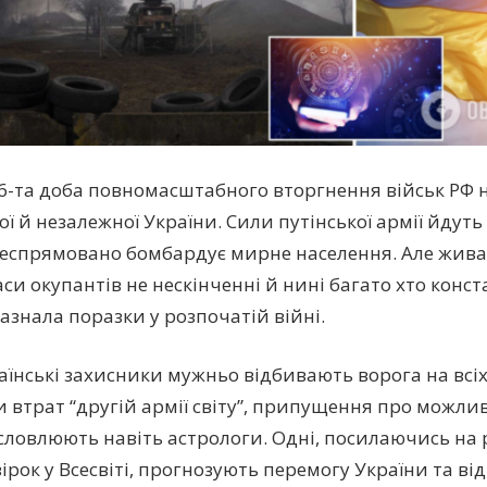
6-та доба повномасштабного вторгнення військ РФ 
ї й незалежної України. Сили путінської армії йдуть 
ілеспрямовано бомбардує мирне населення. Але жива 
и окупантів не нескінченні й нині багато хто конста
зазнала поразки у розпочатій війні.
аїнські захисники мужньо відбивають ворога на всі
 втрат “другій армії світу”, припущення про можли
словлюють навіть астрологи. Одні, посилаючись на
зірок у Всесвіті, прогнозують перемогу України та в