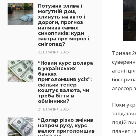
Потужна злива і
могутній дощ
хлинуть на авто і
дороги, прогноз
налякав самих
синоптиків: куди
завтра пре мороз і
снігопад?
Триває 2
22 Березня, 2025
суверенно
“Новий курс долара
в українських
агонії ц
банках
боєприпас
приголомшив усіх”:
скільки тепер
агресор 
коштує валюта, чи
треба бігти в
обмінники?
Поки укр
21 Березня, 2025
завдаючи
“Долар різко змінив
подій ви
напрям руху, курс
планет і 
валют приголомшив