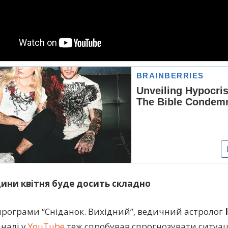
ини квітня буде досить складно
програми “Сніданок. Вихідний”, ведичний астролог
аналі у
YouTube
теж спробував спрогнозувати ситуаці