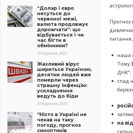
астролог
“Долар і євро
несуться до
червоної межі,
Прогноз 
валюта продовжує
дорожчати”: що
дивлячись
відбувається і чи
питання,
час бігти в
обмінники?
20 Березня, 2025
наша к
Тому
Жахливий вірус
шириться Україною,
ДНК”;
десятки людей вже
померли через
спад 
страшну інфекцію:
березн
ускладнення
ведуть до біди
20 Березня, 2025
росій
затемн
“Ніхто в Україні не
чекав на таку
на ві
погоду, прогноз
синоптиків
сильн