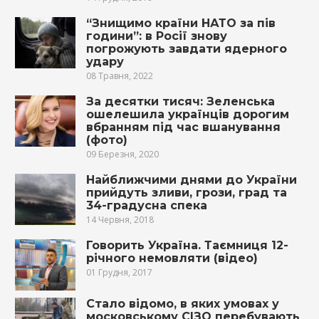
“Знищимо країни НАТО за пів
години”: в Росії знову
погрожують завдати ядерного
удару
08 Травня, 2022
За десятки тисяч: Зеленська
ошелешила українців дорогим
вбранням під час вшанування
(фото)
09 Березня, 2020
Найближчими днями до України
прийдуть зливи, грози, град та
34-градусна спека
14 Червня, 2018
Говорить Україна. Таємниця 12-
річного немовляти (відео)
01 Грудня, 2017
Стало відомо, в яких умовах у
московському СІЗО перебувають