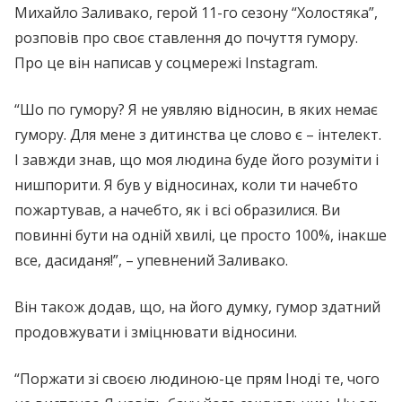
Михайло Заливако, герой 11-го сезону “Холостяка”,
розповів про своє ставлення до почуття гумору.
Про це він написав у соцмережі Instagram.
“Шо по гумору? Я не уявляю відносин, в яких немає
гумору. Для мене з дитинства це слово є – інтелект.
І завжди знав, що моя людина буде його розуміти і
нишпорити. Я був у відносинах, коли ти начебто
пожартував, а начебто, як і всі образилися. Ви
повинні бути на одній хвилі, це просто 100%, інакше
все, дасиданя!”, – упевнений Заливако.
Він також додав, що, на його думку, гумор здатний
продовжувати і зміцнювати відносини.
“Поржати зі своєю людиною-це прям Іноді те, чого