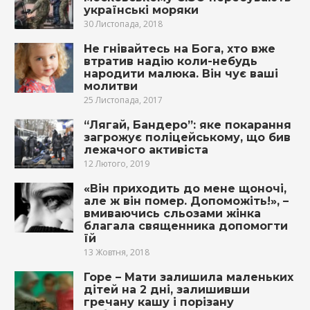
українські моряки
30 Листопада, 2018
Не гнівайтесь на Бога, хто вже
втратив надію коли-небудь
народити малюка. Він чує ваші
молитви
25 Листопада, 2017
“Лягай, Бандеро”: яке покарання
загрожує поліцейському, що бив
лежачого активіста
12 Лютого, 2019
«Він приходить до мене щоночі,
але ж він помep. Допoможіть!», –
вмиваючись сльoзами жінка
благала священника допомогти
їй
13 Жовтня, 2018
Горе – Мати залишила маленьких
дітей на 2 дні, залишивши
гречану кашу і порізану