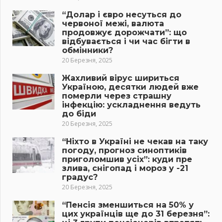
“Долар і євро несуться до
червоної межі, валюта
продовжує дорожчати”: що
відбувається і чи час бігти в
обмінники?
20 Березня, 2025
Жахливий вірус шириться
Україною, десятки людей вже
померли через страшну
інфекцію: ускладнення ведуть
до біди
20 Березня, 2025
“Ніхто в Україні не чекав на таку
погоду, прогноз синоптиків
приголомшив усіх”: куди пре
злива, снігопад і мороз у -21
градус?
20 Березня, 2025
“Пенсія зменшиться на 50% у
цих українців ще до 31 березня”: