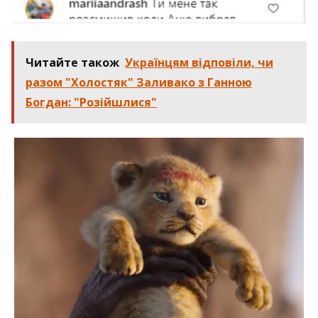
Читайте також
Українцям відповіли, чи
разом "Холостяк" Заливако з Ганною
Богдан: "Розійшлися"