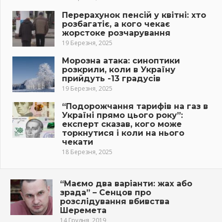
Перерахунок пенсій у квітні: хто
розбагатіє, а кого чекає
жорстоке розчарування
19 Березня, 2025
Морозна атака: синоптики
розкрили, коли в Україну
прийдуть -13 градусів
19 Березня, 2025
“Подорожчання тарифів на газ в
Україні прямо цього року”:
експерт сказав, кого може
торкнутися і коли на нього
чекати
18 Березня, 2025
“Маємо два варіанти: жах або
зрада” – Сенцов про
розслідування вбивства
Шеремета
14 Грудня, 2019