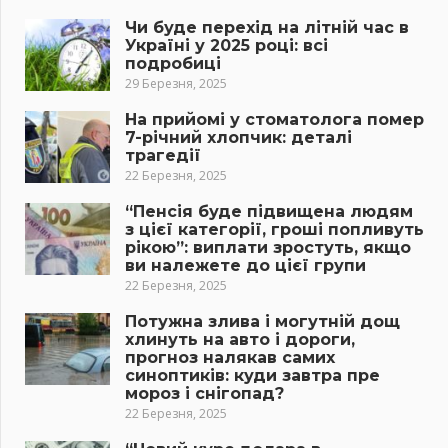
Чи буде перехід на літній час в
Україні у 2025 році: всі
подробиці
29 Березня, 2025
На прийомі у стоматолога помер
7-річний хлопчик: деталі
трагедії
22 Березня, 2025
“Пенсія буде підвищена людям
з цієї категорії, гроші попливуть
рікою”: виплати зростуть, якщо
ви належете до цієї групи
22 Березня, 2025
Потужна злива і могутній дощ
хлинуть на авто і дороги,
прогноз налякав самих
синоптиків: куди завтра пре
мороз і снігопад?
22 Березня, 2025