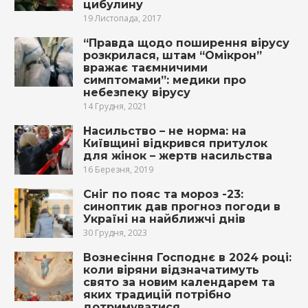
цибулину
19 Листопада, 2017
“Правда щодо поширення вірусу
розкрилася, штам “Омікрон”
вражає таємничими
симптомами”: медики про
небезпеку вірусу
14 Грудня, 2021
Насильство – не норма: на
Київщині відкрився притулок
для жінок – жертв насильства
16 Березня, 2019
Сніг по пояс та мороз -23:
синоптик дав прогноз погоди в
Україні на найближчі днів
30 Грудня, 2023
Вознесіння Господнє в 2024 році:
коли віряни відзначатимуть
свято за новим календарем та
яких традицій потрібно
дотримуватися