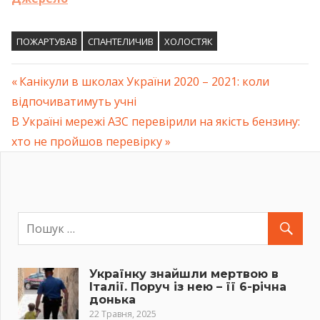
ПОЖАРТУВАВ
СПАНТЕЛИЧИВ
ХОЛОСТЯК
Previous
Канікули в школах України 2020 – 2021: коли
Навігація
відпочиватимуть учні
Post:
Next
В Україні мережі АЗС перевірили на якість бензину:
записів
Post:
хто не пройшов перевірку
Українку знайшли мертвою в
Італії. Поруч із нею – її 6-річна
донька
22 Травня, 2025