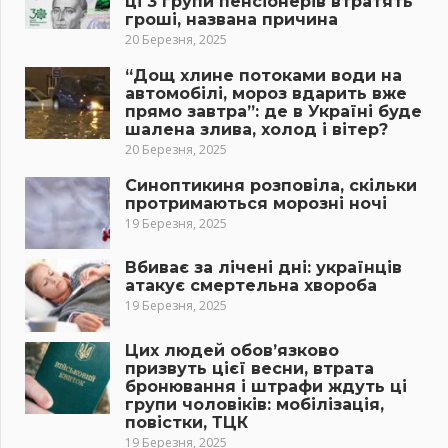
ці 3 групи пенсіонерів втратять
гроші, названа причина
20 Березня, 2025
“Дощ хлине потоками води на
автомобілі, мороз вдарить вже
прямо завтра”: де в Україні буде
шалена злива, холод і вітер?
20 Березня, 2025
Синоптикиня розповіла, скільки
протримаються морозні ночі
19 Березня, 2025
Вбиває за лічені дні: українців
атакує смертельна хвороба
19 Березня, 2025
Цих людей обов’язково
призвуть цієї весни, втрата
бронювання і штрафи ждуть ці
групи чоловіків: мобілізація,
повістки, ТЦК
19 Березня, 2025