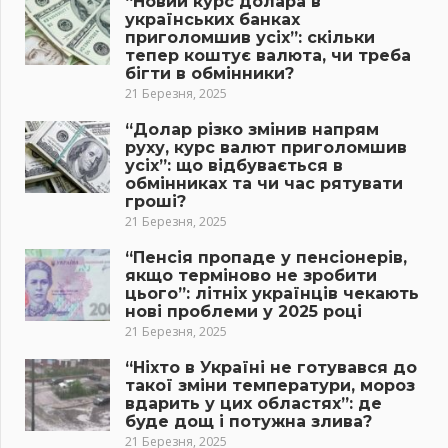
“Новий курс долара в
українських банках
приголомшив усіх”: скільки
тепер коштує валюта, чи треба
бігти в обмінники?
21 Березня, 2025
“Долар різко змінив напрям
руху, курс валют приголомшив
усіх”: що відбувається в
обмінниках та чи час рятувати
гроші?
21 Березня, 2025
“Пенсія пропаде у пенсіонерів,
якщо терміново не зробити
цього”: літніх українців чекають
нові проблеми у 2025 році
21 Березня, 2025
“Ніхто в Україні не готувався до
такої зміни температури, мороз
вдарить у цих областях”: де
буде дощ і потужна злива?
21 Березня, 2025