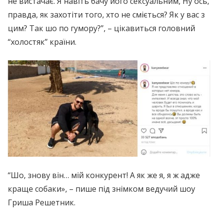
не вистачає. Я навіть бачу його сексуальним, Ну ось,
правда, як захотіти того, хто не сміється? Як у вас з
цим? Так шо по гумору?”, – цікавиться головний
“холостяк” країни.
“Шо, знову він… мій конкурент! А як же я, я ж адже
краще собаки», – пише під знімком ведучий шоу
Гриша Решетник.