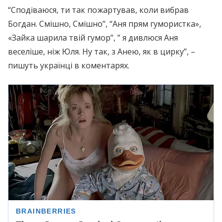
“Сподіваюся, ти так пожартував, коли вибрав
Богдан. Смішно, Смішно”, “Аня прям гумористка»,
«Зайка шарила твій гумор”, ” я дивлюся Аня
веселіше, ніж Юля. Ну так, з Анею, як в цирку”, –
пишуть українці в коментарях.