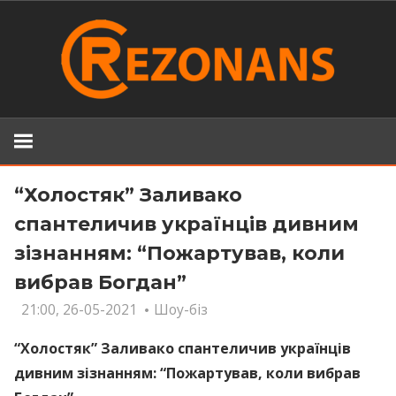
Skip
to
content
“Холостяк” Заливако
спантеличив українців дивним
зізнанням: “Пожартував, коли
вибрав Богдан”
21:00, 26-05-2021
Шоу-біз
“Холостяк” Заливако спантеличив українців
дивним зізнанням: “Пожартував, коли вибрав