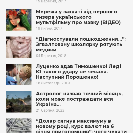
19 Вересня, 2017
Мережа у захваті від першого
тизера українського
мультфільму про мавку (ВІДЕО)
19 Липня, 2017
“Діагностували пошкодження…”:
Зґвалтовану школярку рятують
медики
04 Березня, 2018
Луценко здав Тимошенко! Леді
Ю такого удару не чекала.
Наступний Порошенко!
18 Листопада, 2019
Астролог назвав точний місяць,
коли може постраждати вся
Україна…
21 Серпня, 2023
“Долар сягнув максимуму в
новому році, курс валют на 6
січня приголомшив”: чого чекати