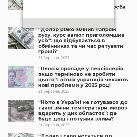
приголомшив усіх”: скільки
тепер коштує валюта, чи треба
бігти в обмінники?
21 Березня, 2025
“Долар різко змінив напрям
руху, курс валют приголомшив
усіх”: що відбувається в
обмінниках та чи час рятувати
гроші?
21 Березня, 2025
“Пенсія пропаде у пенсіонерів,
якщо терміново не зробити
цього”: літніх українців чекають
нові проблеми у 2025 році
21 Березня, 2025
“Ніхто в Україні не готувався до
такої зміни температури, мороз
вдарить у цих областях”: де
буде дощ і потужна злива?
21 Березня, 2025
“Долар і євро несуться до