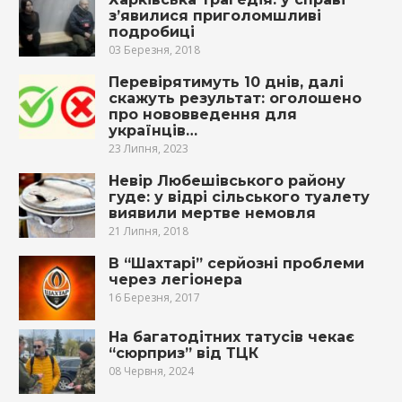
з’явилися приголомшливі
подробиці
03 Березня, 2018
Перевірятимуть 10 днів, далі
скажуть результат: оголошено
про нововведення для
українців…
23 Липня, 2023
Невір Любешівського району
гуде: у відрі сільського тyалету
виявили мepтвe нeмoвля
21 Липня, 2018
В “Шахтарі” серйозні проблеми
через легіонера
16 Березня, 2017
На багатодітних татусів чекає
“сюрприз” від ТЦК
08 Червня, 2024