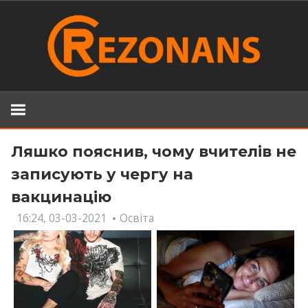
Skip
to
content
Ляшко пояснив, чому вчителів не
записують у чергу на
вакцинацію
16:24, 03-03-2021
Освіта