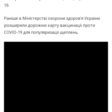
19.
Раніше в Міністерстві охорони здоров’я України
розширили дорожню карту вакцинації проти
COVID-19 для популяризації щеплень.