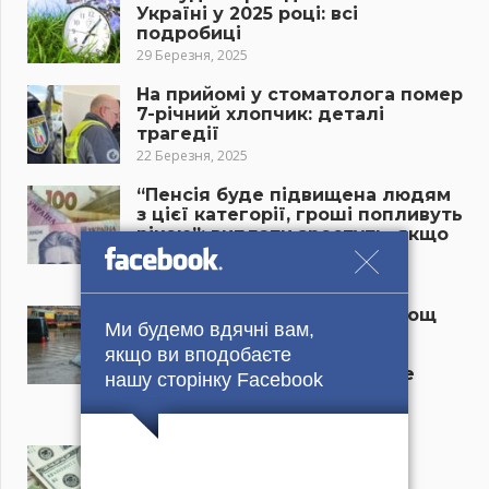
Україні у 2025 році: всі
подробиці
29 Березня, 2025
На прийомі у стоматолога помер
7-річний хлопчик: деталі
трагедії
22 Березня, 2025
“Пенсія буде підвищена людям
з цієї категорії, гроші попливуть
рікою”: виплати зростуть, якщо
ви належете до цієї групи
22 Березня, 2025
Потужна злива і могутній дощ
Ми будемо вдячні вам,
хлинуть на авто і дороги,
прогноз налякав самих
якщо ви вподобаєте
синоптиків: куди завтра пре
нашу сторінку Facebook
мороз і снігопад?
22 Березня, 2025
“Новий курс долара в
українських банках