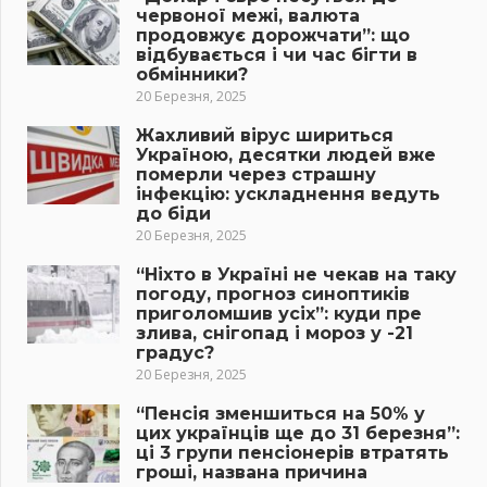
червоної межі, валюта
продовжує дорожчати”: що
відбувається і чи час бігти в
обмінники?
20 Березня, 2025
Жахливий вірус шириться
Україною, десятки людей вже
померли через страшну
інфекцію: ускладнення ведуть
до біди
20 Березня, 2025
“Ніхто в Україні не чекав на таку
погоду, прогноз синоптиків
приголомшив усіх”: куди пре
злива, снігопад і мороз у -21
градус?
20 Березня, 2025
“Пенсія зменшиться на 50% у
цих українців ще до 31 березня”:
ці 3 групи пенсіонерів втратять
гроші, названа причина