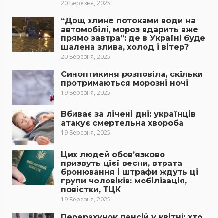
20 Березня, 2025
“Дощ хлине потоками води на
автомобілі, мороз вдарить вже
прямо завтра”: де в Україні буде
шалена злива, холод і вітер?
20 Березня, 2025
Синоптикиня розповіла, скільки
протримаються морозні ночі
19 Березня, 2025
Вбиває за лічені дні: українців
атакує смертельна хвороба
19 Березня, 2025
Цих людей обов’язково
призвуть цієї весни, втрата
бронювання і штрафи ждуть ці
групи чоловіків: мобілізація,
повістки, ТЦК
19 Березня, 2025
Перерахунок пенсій у квітні: хто