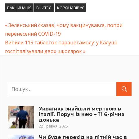
ВАКЦИНАЦІЯ
ВЧИТЕЛІ
КОРОНАВІРУС
Previous
Зеленський сказав, чому вакцинувався, попри
Навігація
перенесений COVID-19
Post:
Next
Випили 115 таблеток парацетамолу: у Калуші
записів
Post:
госпіталізували двох школярок
Українку знайшли мертвою в
Італії. Поруч із нею – її 6-річна
донька
22 Травня, 2025
Чи буде перехід на літній час в