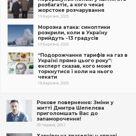
розбагатіє, а кого чекає
жорстоке розчарування
19 Березня, 2025
Морозна атака: синоптики
розкрили, коли в Україну
прийдуть -13 градусів
19 Березня, 2025
“Подорожчання тарифів на газ в
Україні прямо цього року”:
експерт сказав, кого може
торкнутися і коли на нього
чекати
18 Березня, 2025
Рокове повернення: Зміни у
житті Дмитра Шепелєва
приголомшать Вас до
запаморочення!
05 Червня, 2017
Харківська трагедія: у справі