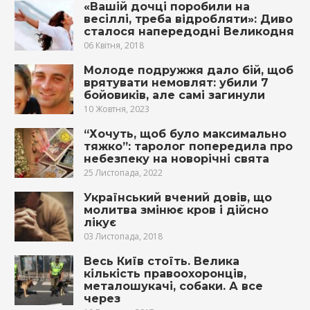
«Вашій дочці поpoбили на
весіллі, треба вiдpoбляти»: Диво
сталося напередодні Великодня
06 Квітня, 2018
Молоде подружжя дало бій, щоб
врятувати немовлят: убили 7
бойовиків, але самі загинули
10 Жовтня, 2023
“Хочуть, щоб було максимально
тяжко”: таролог попередила про
небезпеку на новорічні свята
25 Листопада, 2022
Український вчений довів, що
молитва змінює кров і дійсно
лікує
03 Листопада, 2018
Весь Київ стоїть. Велика
кількість правоохоронців,
металошукачі, собаки. А все
через